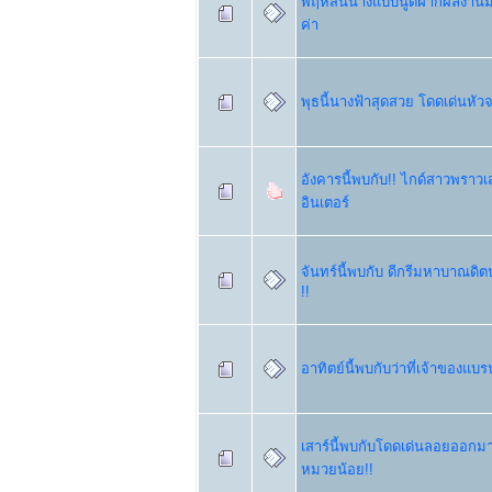
พฤหัสนี้นางแบบนู้ดฝากผลงานม
ค่า
พุธนี้นางฟ้าสุดสวย โดดเด่นหัว
อังคารนี้พบกับ!! ไกด์สาวพราวเส
อินเตอร์
จันทร์นี้พบกับ ดีกรีมหาบาณดิต
!!
อาทิตย์นี้พบกับว่าที่เจ้าของแบ
เสาร์นี้พบกับโดดเด่นลอยออกม
หมวยน้อย!!