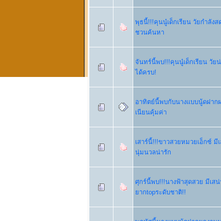
พุธนี้!!!คุนนู๋เด็กเรียน วัยกำล
ชวนค้นหา
จันทร์นี้พบ!!!คุนนู๋เด็กเรียน 
ได้ครบ!
อาทิตย์นี้พบกับนางแบบนู้ดฝ
เนียนคุ้มค่า
เสาร์นี้!!!ขาวสวยหมวยเอ็กซ์ 
นุ่มนวลน่ารัก
ศุกร์นี้พบ!!!นางฟ้าสุดสวย มีเส
ยากtopระดับชาติ!!