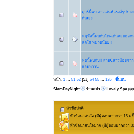
ศุกร์นี้พบ สาวเสน่ห์แรงส์รูปร่
กันเอง
พฤหัสนี้พบกับโดดเด่นลอยออกม
สดใส หมวยน้อย!!
พุธนี้พบกับ!! สายCสาวน้อยจากมอ
แอบหวาน
หน้า:
1
...
51
52
[
53
]
54
55
...
126
ขึ้นบน
SiamDayNight
ร้านสปา
Lovely Spa
(ผู้ด
หัวข้อปกติ
หัวข้อน่าสนใจ (มีผู้ตอบมากกว่า 15 ครั้
หัวข้อน่าสนใจมาก (มีผู้ตอบมากกว่า 30 