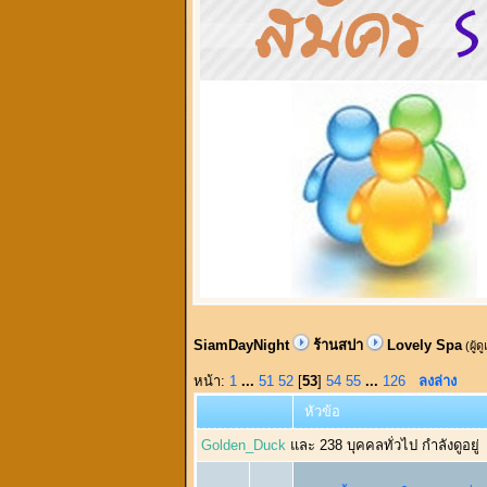
SiamDayNight
ร้านสปา
Lovely Spa
(ผู้ด
หน้า:
1
...
51
52
[
53
]
54
55
...
126
ลงล่าง
หัวข้อ
Golden_Duck
และ 238 บุคคลทั่วไป กำลังดูอยู่