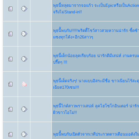
พุธนี้หลุดมาจากจอแก้ว จะเป็นEpicหรือเป็นAction 
จริงไม่Stand-in!!
พุธนี้ัพบกับ!!!!!พริตตี้โชว์สาวสวยหวานน่ารัก ซี้ดซ
แซงทุกโค้ง+อีก26สาวๆ
พุธนี้เด็กน้อยลุคเรียบร้อย น่ารักดีมีเสน่ห์ งานครบเ
ปรื๊ดๆ !!!
พุธนี้เด็ดจริงๆ! นางแบบอิสระมีชื่อ ขาวเนียนไร้สะด
เฉียด170เซน!!!
พุธนี้ไกด์สาวพราวเสน่ห์ ลุคไฮโซโกอินเตอร์ น่ารัก
ผิวขาวโอโม่!!
พุธนี้้พบกับเปิดตัวจากเวทีประกวดดาวเดือนมอดังในจ