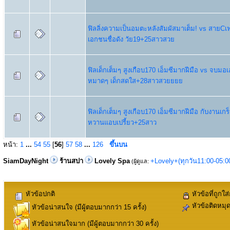
ฟิลลิ่งความเป็นอมตะหลังสัมผัสมาเต็ม! vs สายCเ
เอกชนชื่อดัง วัย19+25สาวสวย
ฟิลเด็กเต็มๆ สูงเกือบ170 เอ็มซีมากฝีมือ vs จบม
หมาดๆ เด็กสดใส+28สาวสวยยยย
ฟิลเด็กเต็มๆ สูงเกือบ170 เอ็มซีมากฝีมือ กับงานเก
หวานแอบเปรี้ยว+25สาว
หน้า:
1
...
54
55
[
56
]
57
58
...
126
ขึ้นบน
SiamDayNight
ร้านสปา
Lovely Spa
+Lovely+(ทุกวัน11:00-05:
(ผู้ดูแล:
หัวข้อปกติ
หัวข้อที่ถูกใส
หัวข้อติดหมุ
หัวข้อน่าสนใจ (มีผู้ตอบมากกว่า 15 ครั้ง)
หัวข้อน่าสนใจมาก (มีผู้ตอบมากกว่า 30 ครั้ง)