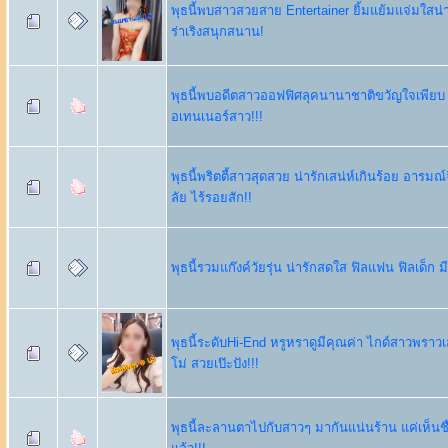
พุธนี้พบสาวสวยสาย Entertainer ยิ้มแย้มแจ่มใสน่าฟ
ร่าเริงสนุกสนาน!
พุธนี้พบอดีตสาวออฟฟิศลุคนานาชาติขวัญใจเพียบ
อเทนเนอร์สาว!!!
พุธนี้พริตตี้สาวสุดสวย น่ารักเสน่ห์เกินร้อย อาร
ลัย ไร้รอยสัก!!
พุธนี้รวมแก๊งค์วัยรุ่น น่ารักสดใส ฟิลแฟน ฟิลเด็ก ม
พุธนี้ระดับHi-End หรูหราดูมีคุณค่า ไกด์สาวพราว
โม่ สวยเป๊ะปัง!!!
พุธนี้ละลานตาไปกับสาวๆ มากันแน่นร้าน แค่เห็นชื่อ