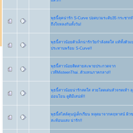
แล้ว!!!
พุธนี้ลุคน่ารัก S-Curve ปอดบวมระดับ35 กระชากF
ถึงใจหลงกันทั้งวัน!
พุธนี้สาวน้อยตัวเล็กน่ารักวัยกำลังสดใส แท้ทั้งตัวแ
ประทานพร้อม S-Curve!!
พุธนี้สาวน้อยติดสายสะพายประกวดจาก
เวทีMisteenThai..ตัวแทนภาคกลาง!!
พุธนี้สาวน้อยน่ารักสดใส สวยโดดเด่นหัวจรดเท้า ลุ
อ่อนโยน ดูดีมีเสน่ห์!!
พุธนี้สไตล์คุนนู๋เด็กเรียน หลุดมาจากคฤหาสน์ ผิ
สะท้อนแสง น่ารัก!!