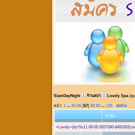
SiamDayNight
ร้านสปา
Lovely Spa
(ผู้ด
หน้า:
1
...
65
66
[
67
]
68
69
...
126
ลงล่าง
หัวข้อ
+Lovely+(ทุกวัน11:00-05:00)T080-9492055Lin