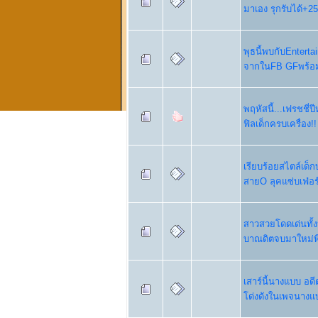
มาเอง รุกรับได้+2
พุธนี้พบกับEntert
จากในFB GFพร้อ
พฤหัสนี้...เฟรชชี่
ฟิลเด็กครบเครื่อง!!
เรียบร้อยสไตล์เด็
สายO ลุคแซ่บเฟ่อ
สาวสวยโดดเด่นทั้
บาณดิตจบมาใหม่พึ
เสาร์นี้นางแบบ อ
โด่งดังในเพจนางแ