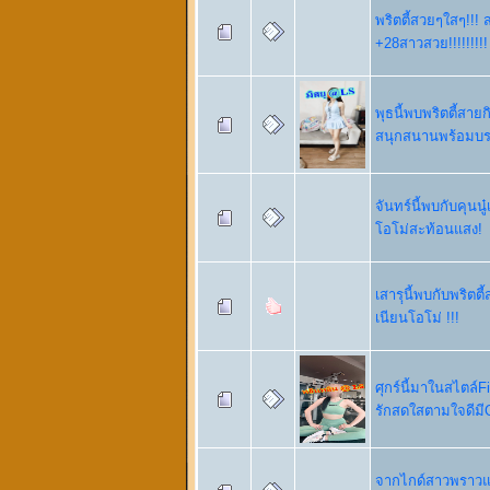
พริตตี้สวยๆใสๆ!!! 
+28สาวสวย!!!!!!!!!
พุธนี้พบพริตตี้สา
สนุกสนานพร้อมบรร
จันทร์นี้พบกับคุนนู
โอโม่สะท้อนแสง!
เสารฺฺนี้พบกับพริต
เนียนโอโม่ !!!
ศุกร์นี้มาในสไตล์
รักสดใสตามใจดีมี
จากไกด์สาวพราวแส