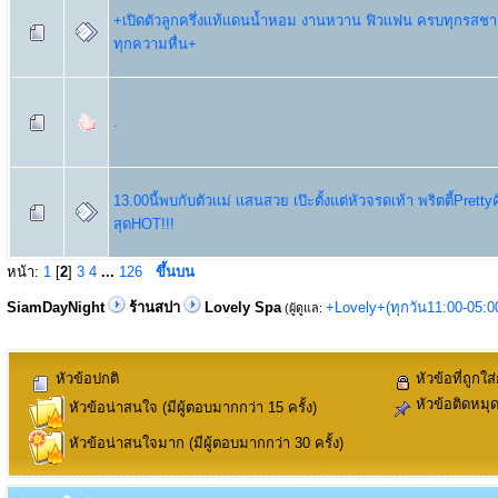
+เปิดตัวลูกครึ่งเเท้เเดนน้ำหอม งานหวาน ฟิวเเฟน ครบทุกรสช
ทุกความหื่น+
.
13.00นี้พบกับตัวเเม่ เเสนสวย เป๊ะตั้งแต่หัวจรดเท้า พริตตี้Prett
สุดHOT!!!
หน้า:
1
[
2
]
3
4
...
126
ขึ้นบน
SiamDayNight
ร้านสปา
Lovely Spa
+Lovely+(ทุกวัน11:00-05:
(ผู้ดูแล:
หัวข้อปกติ
หัวข้อที่ถูกใส
หัวข้อติดหมุ
หัวข้อน่าสนใจ (มีผู้ตอบมากกว่า 15 ครั้ง)
หัวข้อน่าสนใจมาก (มีผู้ตอบมากกว่า 30 ครั้ง)