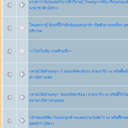
แววดาราวัยรุ่นเลย!!!จากดีกรีสายC Freshyการบิน เรียนเก่งมออ
นานาชาติ+22สาว
โหมดกระทู้ จันทร์นี้!!!เด็กน้อยแสนน่ารัก เปิดตัวมาแบบสั่นๆ ลุ
บริการด
<<โปรโมชัน นวดข้ามปี>>
<สายCมิสFreshy> !! ของแท้สดๆร้อนๆ สวยน่ารัก vs พริตตี้หน้
ย!+29สาวแซบ
<สายCมิสFreshy> ของแท้สดๆร้อนๆ สวยน่ารัก vs พริตตี้โชว
หลาย+25สาวสวยยยย
"เจ้าของสถิติมาวันแรกลูกค้าจองต่อสามวันติด"!! vs พริตตี้Pre
สุดHOT+29สาว