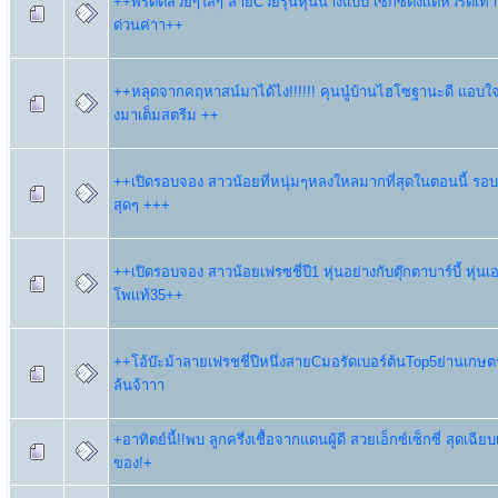
++พริตตี้สวยๆใสๆ สายCวัยรุ่นหุ่นนางแบบ เซ็กซี่ตั้งเเต่หัวรดเ
ด่วนค่าา++
++หลุดจากคฤหาสน์มาได้ไง!!!!!! คุนนู๋บ้านไฮโซฐานะดี แอบใ
งมาเต็มสตรีม ++
++เปิดรอบจอง สาวน้อยที่หนุ่มๆหลงใหลมากที่สุดในตอนนี้ รอบเเ
สุดๆ +++
++เปิดรอบจอง สาวน้อยเฟรซชี่ปี1 หุ่นอย่างกับตุ๊กตาบาร์บี้ หุ่
โพเเท้35++
++โอ้บ๊ะม้าลายเฟรชชี่ปีหนึ่งสายCมอรัดเบอร์ต้นTop5ย่านเกษตร
ล้นจ้าาา
+อาทิตย์นี้!!พบ ลูกครึ่งเชื้อจากแดนผู้ดี สวยเอ็กซ์เซ็กซี่ สุดเฉียบ
ของ!+