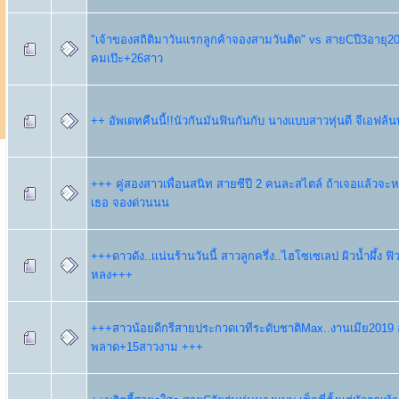
"เจ้าของสถิติมาวันแรกลูกค้าจองสามวันติด" vs สายCปี3อายุ20
คมเป๊ะ+26สาว
++ อัพเดทคืนนี้!!นัวกันมันฟินกันกับ นางแบบสาวหุ่นดี จีเอฟล้น
+++ คู่สองสาวเพื่อนสนิท สายซีปี 2 คนละสไตล์ ถ้าเจอเเล้วจะ
เธอ จองด่วนนน
+++ดาวดัง..เเน่นร้านวันนี้ สาวลูกครึ่ง..ไฮโซเซเลป ผิวน้ำผึ้ง ฟ
หลง+++
+++สาวน้อยดีกรีสายประกวดเวทีระดับชาติMax..งานเมีย2019 
พลาด+15สาวงาม +++