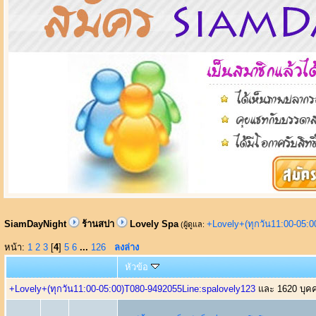
SiamDayNight
ร้านสปา
Lovely Spa
+Lovely+(ทุกวัน11:00-05:
(ผู้ดูแล:
หน้า:
1
2
3
[
4
]
5
6
...
126
ลงล่าง
หัวข้อ
+Lovely+(ทุกวัน11:00-05:00)T080-9492055Line:spalovely123
และ 1620 บุคคล