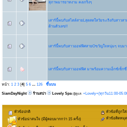
สุภาพมารยาทงาม คงเกร็งๆ
เสาร์นี้พบกับสไตล์สายLสุดสดใสวัยระเริงกับสาวส
ด้านตัวเลข!!
เสาร์นี้พบกับสาวออฟฟิศสายOขวัญใจหนุ่มๆ จบมาเก
เสาร์นี้พบกับสาวออฟฟิศ มาพร้อมความเอ็กซ์เซ็กซี่
หน้า:
1
2
3
[
4
]
5
6
...
126
ขึ้นบน
SiamDayNight
ร้านสปา
Lovely Spa
+Lovely+(ทุกวัน11:00-05:
(ผู้ดูแล:
หัวข้อปกติ
หัวข้อที่ถูกใส
หัวข้อติดหมุ
หัวข้อน่าสนใจ (มีผู้ตอบมากกว่า 15 ครั้ง)