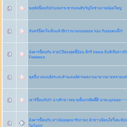
พฤหัสนี้พบกับ!!!แจ่มกระชากเลนส์ขวัญใจช่างภาพน้อยใหญ่
จันทร์นี้ตกใจเห็นแล้วนึกว่านางแบบลอยมาเอง กับเธอคนนี้!!!
อังคารนี้พบกับ สายCปีสองสุดขี้อ้อน ดีกรี Interia อินทิเรียสาวก
Freelance
พุธนี้นางแบบอิสระสะท้านเลนส์ฝากผลงานมามากมายหลายแห่ง
เสาร์นี้พบกับ!!! นางฟ้าขาวหมวยยิ้มเก่งฟิลดี๊ดี น่าทะนุถนอม~~
อังคารนี้พบกับ สาวน้อยลุคน่ารักกวนๆ ผิวขาวเนียนใสวิ้งสะท้
โม่โม่!!!!