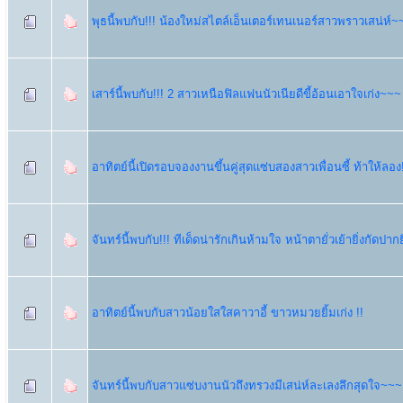
พุธนี้พบกับ!!! น้องใหม่สไตล์เอ็นเตอร์เทนเนอร์สาวพราวเสน่ห์~
เสาร์นี้พบกับ!!! 2 สาวเหนือฟิลแฟนนัวเนียดีขี้อ้อนเอาใจเก่ง~~~
อาทิตย์นี้เปิดรอบจองงานขึ้นคู่สุดแซ่บสองสาวเพื่อนซี้ ท้าให้ลอง!
จันทร์นี้พบกับ!!! ทีเด็ดน่ารักเกินห้ามใจ หน้าตายั่วเย้ายิ่งกัดปากย
อาทิตย์นี้พบกับสาวน้อยใสใสคาวาอี้ ขาวหมวยยิ้มเก่ง !!
จันทร์นี้พบกับสาวแซ่บงานนัวถึงทรวงมีเสน่ห์ละเลงลึกสุดใจ~~~