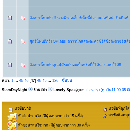
อังคารนี้พบกับ!!! นางฟ้าสุดเอ็กซ์เซ็กซี่ยั่วยวนสุดขีดน่ารักเกิน
ศุกร์นี้พบดีกรีTOPเลย!! ดารานักแสดงละครซีรีส์ชื่อดังตัวจริงเสีย
อังคารนี้พบกับคุณนู๋มีระดับจะเป็นพริตตี้ก็ได้นางแบบก็ได้!!
หน้า:
1
...
45
46
[
47
]
48
49
...
126
ขึ้นบน
SiamDayNight
ร้านสปา
Lovely Spa
+Lovely+(ทุกวัน11:00-05:
(ผู้ดูแล:
หัวข้อปกติ
หัวข้อที่ถูกใส
หัวข้อติดหมุ
หัวข้อน่าสนใจ (มีผู้ตอบมากกว่า 15 ครั้ง)
หัวข้อน่าสนใจมาก (มีผู้ตอบมากกว่า 30 ครั้ง)