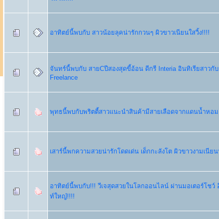
อาทิตย์นี้พบกับ สาวน้อยลุคน่ารักกวนๆ ผิวขาวเนียนใสวิ้ง!!!!
จันทร์นี้พบกับ สายCปีสองสุดขี้อ้อน ดีกรี Interia อินทิเรียสาวกั
Freelance
พุทธนี้พบกับพริตตี้สาวแนะนำสินค้ามีสายเลือดจากแดนน้ำหอม
เสาร์นี้พกความสวยน่ารักโดดเด่น เด็กกะลังโต ผิวขาวงามเนียนน
อาทิตย์นี้พบกับ!!! วีเจสุดสวยในโลกออนไลน์ ผ่านมอเตอร์โชว์ 
ท์ใหญ๋!!!!