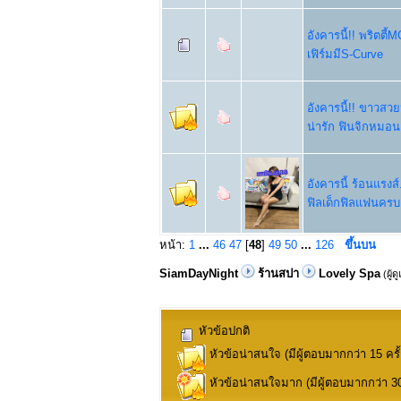
อังคารนี้!! พริตตี้M
เฟิร์มมีS-Curve
อังคารนี้!! ขาวสวย
น่ารัก ฟินจิกหมอน!
อังคารนี้ ร้อนแรงส
ฟิลเด็กฟิลแฟนครบ!
หน้า:
1
...
46
47
[
48
]
49
50
...
126
ขึ้นบน
SiamDayNight
ร้านสปา
Lovely Spa
(ผู้ด
หัวข้อปกติ
หัวข้อน่าสนใจ (มีผู้ตอบมากกว่า 15 ครั้
หัวข้อน่าสนใจมาก (มีผู้ตอบมากกว่า 30 