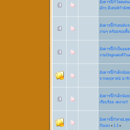
อังคารนี้!!!โดดเด่
มั่กๆ มีเสน่ห์กำลัง
อังคารนี้!!!เสน่ห์
งามๆ พร้อมขบเคี้ย
อังคารนี้!!!เป็นอม
งามOriginalแท้True
อังคารนี้!!!เด็กน้
จากคฤหาสน์ น่ารั
อังคารนี้!!!เด็กน้อ
เรียบร้อย งดงาม!!
อังคารนี้!!!สายLสุดน
กันเอง
1
2
«
»