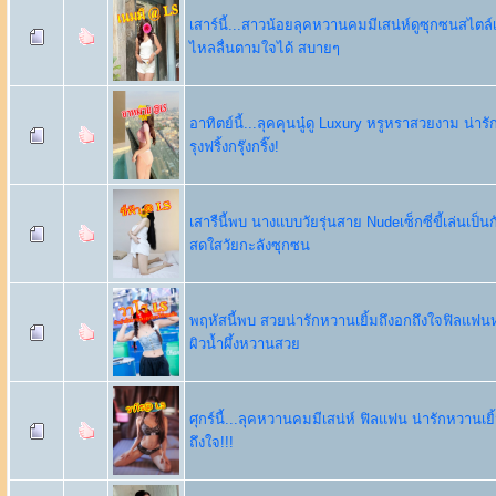
เสาร์นี้...สาวน้อยลุคหวานคมมีเสน่ห์ดูซุกซนสไตล์
ไหลลื่นตามใจได้ สบายๆ
อาทิตย์นี้...ลุคคุนนู๋ดู Luxury หรูหราสวยงาม น่า
รุงฟริ้งกรุ๊งกริ๊ง!
เสารืนี้พบ นางแบบวัยรุ่นสาย Nudeเซ็กซี่ขี้เล่นเป็นก
สดใสวัยกะลังซุกซน
พฤหัสนี้พบ สวยน่ารักหวานเยิ้มถึงอกถึงใจฟิลแฟนห
ผิวน้ำผึ้งหวานสวย
ศุกร์นี้...ลุคหวานคมมีเสน่ห์ ฟิลแฟน น่ารักหวานเยิ
ถึงใจ!!!