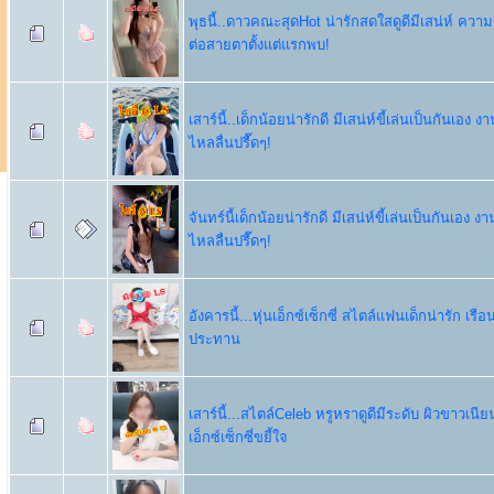
พุธนี้..ดาวคณะสุดHot น่ารักสดใสดูดีมีเสน่ห์ ควา
ต่อสายตาตั้งแต่แรกพบ!
เสาร์นี้..เด็กน้อยน่ารักดี มีเสน่ห์ขี้เล่นเป็นกันเอง 
ไหลลื่นปรื๊ดๆ!
จันทร์นี้เด็กน้อยน่ารักดี มีเสน่ห์ขี้เล่นเป็นกันเอง ง
ไหลลื่นปรื๊ดๆ!
อังคารนี้...หุ่นเอ็กซ์เซ็กซี่ สไตล์แฟนเด็กน่ารัก เรือ
ประทาน
เสาร์นี้...สไตล์Celeb หรูหราดูดีมีระดับ ผิวขาวเนีย
เอ็กซ์เซ็กซี่ขยี้ใจ