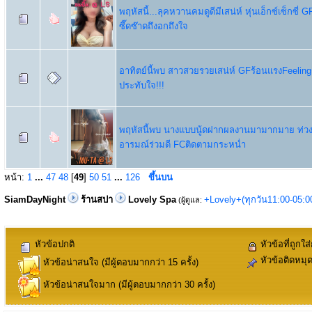
พฤหัสนี้...ลุคหวานคมดูดีมีเสน่ห์ หุ่นเอ็กซ์เซ็กซี่ 
ซี๊ดซ๊าดถึงอกถึงใจ
อาทิตย์นี้พบ สาวสวยรวยเสน่ห์ GFร้อนแรงFeelin
ประทับใจ!!!
พฤหัสนี้พบ นางแบบนู้ดฝากผลงานมามากมาย ท่วง
อารมณ์ร่วมดี FCติดตามกระหน่ำ
หน้า:
1
...
47
48
[
49
]
50
51
...
126
ขึ้นบน
SiamDayNight
ร้านสปา
Lovely Spa
+Lovely+(ทุกวัน11:00-05:
(ผู้ดูแล:
หัวข้อปกติ
หัวข้อที่ถูกใส
หัวข้อติดหมุ
หัวข้อน่าสนใจ (มีผู้ตอบมากกว่า 15 ครั้ง)
หัวข้อน่าสนใจมาก (มีผู้ตอบมากกว่า 30 ครั้ง)