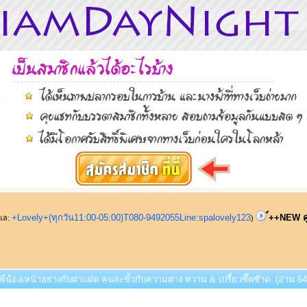
+Lovely+(ทุกวัน11:00-05:00)T080-9492055Line:spalovely123
์++NEW คู
ูแล:
)
่พี่น้องเหน้าอย่างกับฝาเเฝด คนละขั้วกับความต่าง หวาน & เปรี้ยวซี๊ดซ๊าด (อ่าน 645