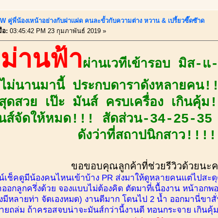
 คู่พี่น้องเหน้าอย่างกับฝาเเฝด คนละขั้วกับความต่าง หวาน & เปรี้ยวซี๊ดซ๊าด
่อ:
03:45:42 PM 23 กุมภาพันธ์ 2019 »
งม่านฟ้า
ผ่านเวทีเข้ารอบ มิส-
ย ไม่นานมานี้ ประกบดาราดังหลายคน
ุดสวย เป๊ะ มันส์ ครบเครื่อง เกินคุ้
๊มันส์จัดให้หมด!!! สัดส่วน-34-25-35 
ดังว่าที่สถาปนิกสาว!!!!
ขอขอบคุณลูกค้าที่ช่วยรีวิวด้วยนะ
ไลน์เช็คดูมีน้องคนไหนเข้าบ้าง PR ส่งมาให้ดูหลายคนแต่ไปสะ
ออกลูกครึ่งด้วย จองแบบไม่ต้องคิด ตัดมาที่เนื้องาน หน้าอกพอดี
องมีหลายท่า จัดเองหมด) งานดีมาก โดนไป 2 น้ำ ออกมานี่ขาสั่
ายถล่ม ถ้าครอสจบน่าจะมันส์กว่านี้งานดี ทอนกระจาย เกินคุ