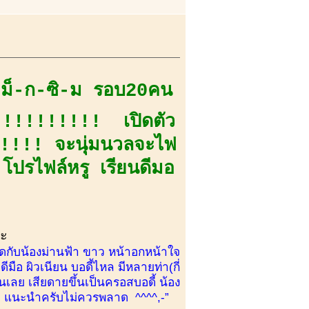
แ-ม็-ก-ซิ-ม รอบ20คน
!!!!!!!!!!! เปิดตัว
ม!!!!! จะนุ่มนวลจะไฟ
โปรไฟล์หรู เรียนดีมอ
คะ
ดุดกับน้องม่านฟ้า ขาว หน้าอกหน้าใจ
มือ ผิวเนียน บอดี้ไหล มีหลายท่า(กี่
นเลย เสียดายขึ้นเป็นครอสบอดี้ น้อง
้ม แนะนำครับไม่ควรพลาด ^^^^,-”