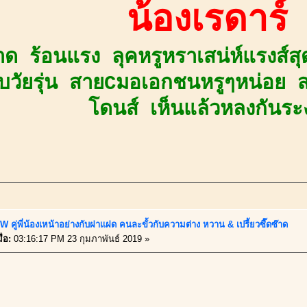
น้องเรดาร์
๊าด ร้อนแรง ลุคหรูหราเสน่ห์แรงส์สุ
วัยรุ่น สายCมอเอกชนหรูๆหน่อย สว
โดนส์ เห็นแล้วหลงกันระ
 คู่พี่น้องเหน้าอย่างกับฝาเเฝด คนละขั้วกับความต่าง หวาน & เปรี้ยวซี๊ดซ๊าด
่อ:
03:16:17 PM 23 กุมภาพันธ์ 2019 »