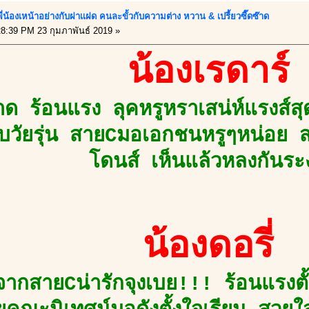
ี่น้องเหน้าอย่างกับฝาเเฝด คนละขั้วกับความต่าง หวาน & เปรี้ยวซี๊ดซ๊าด
8:39 PM 23 กุมภาพันธ์ 2019 »
น้องเรดาร์
๊าด ร้อนแรง ลุคหรูหราเสน่ห์แรงส์สุ
วัยรุ่น สายCมอเอกชนหรูๆหน่อย สว
โดนส์ เห็นแล้วหลงกันระ
น้องดอรี่
ากสายCน่ารักจุงเบย!!! ร้อนแรงตั้ง