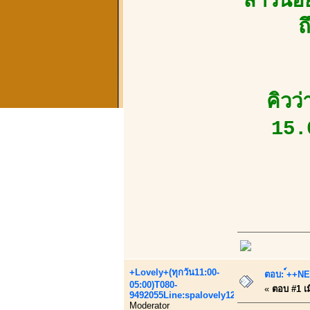
สาวน้อ
ถ
คิวว
15.
+Lovely+(ทุกวัน11:00-
ตอบ: ์++NEW
05:00)T080-
«
ตอบ #1 เมื
9492055Line:spalovely123
Moderator