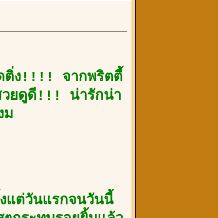
ดติ่ง!!!! จากพริตตี้
ยดูดี!!! น่ารักน่า
งม
แต่วันแรกจนวันนี้