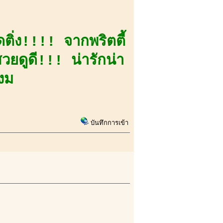
ดติ่ง!!!! จากพริตตี้
ยดูดี!!! น่ารักน่า
งม
บันทึกการเข้า