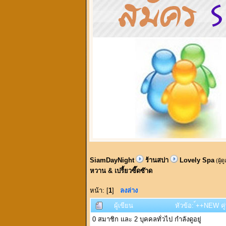
SiamDayNight
ร้านสปา
Lovely Spa
(ผู้ด
หวาน & เปรี้ยวซี๊ดซ๊าด
หน้า: [
1
]
ลงล่าง
ผู้เขียน
หัวข้อ: ์++NEW คู
0 สมาชิก และ 2 บุคคลทั่วไป กำลังดูอยู่