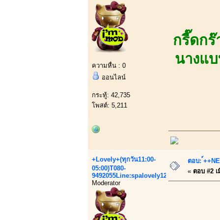
กรี๊ดกร
นางแบบ
ความหื่น : 0
ออนไลน์
กระทู้: 42,735
โพสต์: 5,211
+Lovely+(ทุกวัน11:00-
ตอบ: ์++NEW
05:00)T080-
«
ตอบ #2 เมื
9492055Line:spalovely123
Moderator