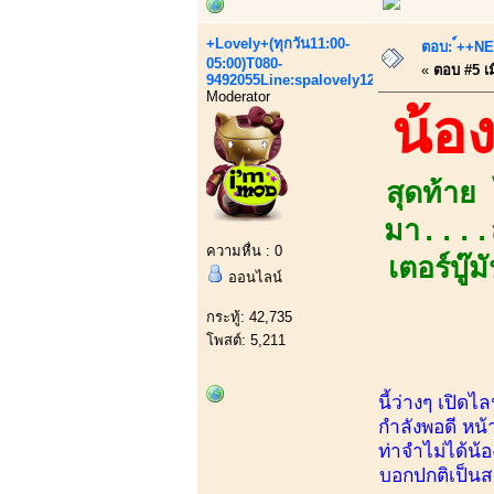
+Lovely+(ทุกวัน11:00-
ตอบ: ์++NEW
05:00)T080-
«
ตอบ #5 เมื
9492055Line:spalovely123
Moderator
น้อ
สุดท้า
มา....ส
ความหื่น : 0
เตอร์บู
ออนไลน์
กระทู้: 42,735
โพสต์: 5,211
นี้ว่างๆ เปิด
กำลังพอดี หน้า
ท่าจำไม่ได้น้
บอกปกติเป็นส