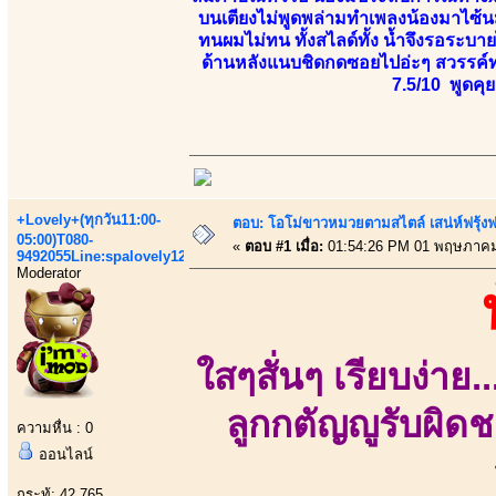
บนเตียงไม่พูดพล่ามทำเพลงน้องมาไซ้น
ทนผมไม่ทน ทั้งสไลด์ทั้ง น้ำจึงรอระบาย
ด้านหลังแนบชิดกดซอยไปอ่ะๆ สวรรค์ท
7.5/10 พูดคุย
+Lovely+(ทุกวัน11:00-
ตอบ: โอโม่ขาวหมวยตามสไตล์ เสน่ห์ฟรุ้งฟริ
05:00)T080-
«
ตอบ #1 เมื่อ:
01:54:26 PM 01 พฤษภาคม
9492055Line:spalovely123
Moderator
ใสๆสั่นๆ เรียบง่าย.
ลูกกตัญญูรับผิดชอ
ความหื่น : 0
ออนไลน์
กระทู้: 42,765