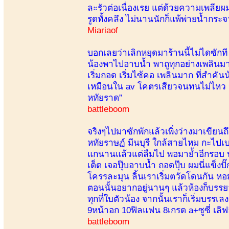
ละรัวต่อเนื่องเรย แต่ด้วยความเพลียผมเอ
รูดทั้งคลึง ไม่นานนักก็แพ้พ่ายน้ำกระจ
Miariaof
บอกเลยว่าเลิกหยุดมาร้านนี้ไม่ไดซักที เพ
น้องพาไปอาบน้ำ พาถูทุกอย่างเพลินมาก 
เริ่มถอด เริ่มไซ้คอ เพลินมาก ที่สำคั
เหมือนใน av โคตรเสียวจนทนไม่ไหว น้อ
หทัยราด”
battleboom
จริงๆไปมาซักพักแล้วเพิ่งว่างมาเขียนถ
หทัยราษฏ์ มีนบุรี ใกล้สายไหม กะไปเบ
แกนานแล้วแต่ลืมไป พอมาย้ำอีกรอบ น
เด็ด เจอปุ๊บอาบน้ำ ถอดปุ๊บ ผมนี่แข็ง
โครรละมุน ลิ้นเราเริ่มตวัดโดนกัน หอ
ตอนนั้นอยากอยู่นานๆ แล้วห้องก็บรรยา
ทุกที่ใบตัวน้อง จากนั้นเราก็เริ่มบรร
9หน้าอก 10ฟิลแฟน 8เกรด a+ซูซี่ เลิฟ
battleboom