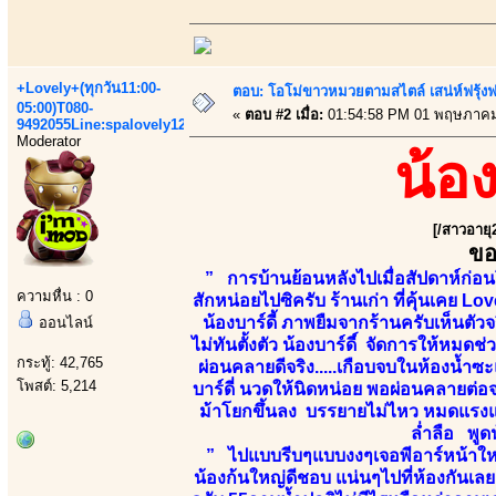
+Lovely+(ทุกวัน11:00-
ตอบ: โอโม่ขาวหมวยตามสไตล์ เสน่ห์ฟรุ้งฟริ
05:00)T080-
«
ตอบ #2 เมื่อ:
01:54:58 PM 01 พฤษภาคม
9492055Line:spalovely123
Moderator
น้อ
[/สาวอายุ
ขอ
” การบ้านย้อนหลังไปเมื่อสัปดาห์ก่อ
ความหื่น : 0
สักหน่อยไปซิครับ ร้านเก่า ที่คุ้นเคย L
น้องบาร์ดี้ ภาพยืมจากร้านครับเห็นตัว
ออนไลน์
ไม่ทันตั้งตัว น้องบาร์ดี์ จัดการให้หมด
กระทู้: 42,765
ผ่อนคลายดีจริง.....เกือบจบในห้องน้ำซะ
โพสต์: 5,214
บาร์ดี่ นวดให้นิดหน่อย พอผ่อนคลายต่อจ
ม้าโยกขึ้นลง บรรยายไม่ไหว หมดแรงแ
ล่ำลือ พูดน
” ไปแบบรีบๆแบบงงๆเจอพีอาร์หน้าใหม่ ท
น้องก้นใหญ่ดีชอบ แน่นๆไปที่ห้องกันเลย