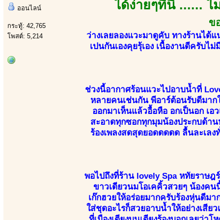
ได้ง่ายๆที่นี่ .....
ออนไลน์
ขอ
กระทู้: 42,765
ว่างเลยลองแวะมาดูคับ ทางร้านได้แน
โพสต์: 5,214
เปนกันเองคุยรุ้เอง เนื้องานดีครับไม่
ช่วงนี้อากาศร้อนแวะไปอาบน้ำที่ Lov
หลายคนเช่นกัน พีอาร์ต้อนรับดีมากให
ออกมาเห็นแล้วอื้อหือ อกเป็นอก เ
สะอาดทุกซอกทุกมุมน้องประกบด้านหลั
ร้องเพลงสดสุดยอดดดดด ลื้นละเลงทั่
พอไปถึงที่ร้าน lovely Spa หทัยราษฎร์
ขาวเดียวนมโอเคคิ้วสวยๆ น้องคนนี้
เก๊กฮวยให้อร่อยมากครับร้องหุ่นดีมา
ใส่ชุดอะไรก็สวยอาบน้ำให้อย่างเสียว
ที่เมืองเตียงบนเตียงร้องบอกเลยว่า