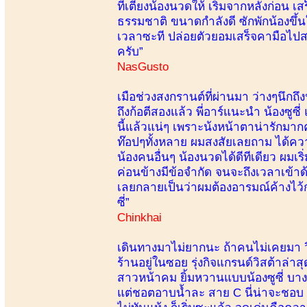
ที่เตียงน้องนวดให้ เริ่มจากหลังก่อน 
ธรรมชาติ ขนาดกำลังดี ซักพักน้องขึ้น
เวลาซะที ปล่อยตัวยอมเสร็จคามือไปสรุ
ครับ”
NasGusto
เมือช่วงสงกรานต์ที่ผ่านมา ว่างๆนึกถึ
ถึงก้อตีสองแล้ว พี่อาร์แนะนำ น้องซูซี
นี้แล้วแน่ๆ เพราะน้งหน้าตาน่ารักมา
ท๊อปๆทั้งหลาย ผมสงสัยเลยถาม ได้ความ
น้องคนอื่นๆ น้องนวดได้ดีทีเดียว ผมเ
ค่อนข้างมีข้อจำกัด จนจะถึงเวลาเข้าด้าย
เลยกลายเป็นว่าผมต้องอารมณ์ค้างไว้ก
ซี่”
Chinkhai
เดินทางมาไม่ยากนะ ถ้าคนไม่เคยมา วิ
ร้านอยู่ในซอย รุ่งกิจแกรนด์วิสต้าล่า
สาวหน้าคม ยิ้มหวานแบบน้องซูซี่ บางกร
แต่ชอตอาบน้ำละ สาย C นี่น่าจะชอบ ตัว