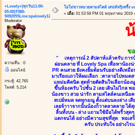
+Lovely+(ทุกวัน11:00-
โอโม่ขาวหมวยตามสไตล์ เสน่ห์ฟรุ้งฟริ้ง vs
05:00)T080-
«
เมื่อ:
01:53:59 PM 01 พฤษภาคม 2019 
9492055Line:spalovely123
Moderator
น
ขอ
” เหตุการณ์ 2 สัปดาห์แล้วครับ การบ
ความหื่น : 0
ผ่อนคลาย ที่ Lovely Spa เพื่อหาน้องน
PR คนสวย ยังคงยิ้มต้อนรับอย่างดีเหมื
ออนไลน์
มาเรียงแถวให้ผมเลือก :ตาลายไปหมดสาวๆน
กระทู้: 42,765
แหม่มคิดนิด สุดท้ายตัดสินใจเลือกน้องมู
โพสต์: 5,214
ขึ้นห้องครับ ไปชั้น 2 เลย เดินไม่ไกล พ
น้องขาว สวย น่ารัก ตามสไตล์คนเหนือคร
สเปย์หมด จดทุกอณู ตั้งแต่บนลงล่าง เส
เลยจ้าาาจากนั้นน้องก็วาดลวดลาย ได้สุด
ลิ้นทั้งบน - ล่าง แถามใช้มือได้พริ้วส
แตกจนได้ อย่างมีความสุขที่สุด พอเสร็
ครับ ประทับใจ อย่างไ