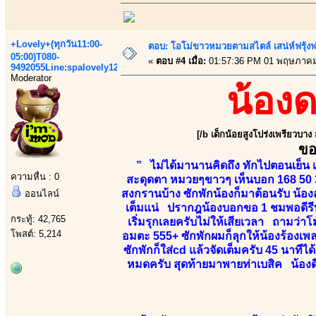
+Lovely+(ทุกวัน11:00-
ตอบ: โอโม่ขาวหมวยตามสไตล์ เสน่ห์ฟรุ้งฟริ
05:00)T080-
«
ตอบ #4 เมื่อ:
01:57:36 PM 01 พฤษภาคม
9492055Line:spalovely123
Moderator
น้อง
[/b เด็กน้อยสูงโปร่งเพรียวบาง
ขอ
” ไม่ได้มานานคิดถึง ทักไปตอนเย็น เ
ความหื่น : 0
สะดุดตา หมวยๆขาวๆ เห็นบอก 168 50 3
สงกรานบ้าง ซักพักน้องก็มาต้อนรับ น้องส
ออนไลน์
เต็มแน่ ปรากฎน้องบอกขอ 1 ชมพอดีรีบก
กระทู้: 42,765
เริ่มรุกเลยครับไม่ให้เสียเวลา ถามว่าโ
โพสต์: 5,214
อมตะ 555+ ซักพักผมก็ลุกให้น้องร้องเพล
ซักพักก็ใส่cd แล้วจัดเต็มครับ 45 นาทีไ
หมดครับ สุดท้ายมาพายท่าเบสิค น้องด