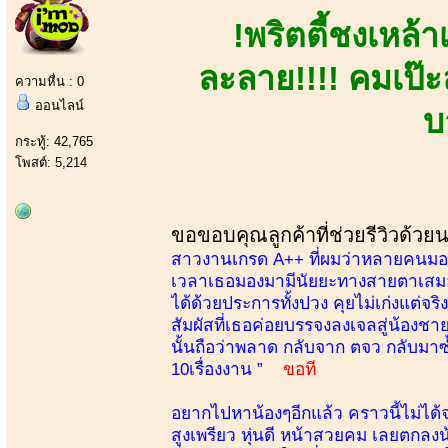
!พริตตี้ชงเหล้
ละลาย!!!! คมเป๊ะ
ความหื่น : 0
ออนไลน์
บ
กระทู้: 42,765
โพสต์: 5,214
ขอขอบคุณลูกค้าที่ช่วยรีวิวด้วย
สาวงานเกรด A++ ที่ผมว่าหลายคนมองข้
เวลาเธอมองมามีนัยยะทางสายตาเสมอ เ
ได้ด้วยประการทั้งปวง คุยไม่เก่งแต่จ
สัมผัสที่เธอค่อยบรรจงลงเจลสู่น้องชาย
นั้นถือว่าพลาด กลับจาก ตจว กลับมาซ้
10เรื่องงาน ”
ขอที
อยากไปหาน้องๆอีกแล้ว คราวนี้ไม่ได้จอ
สูงเพรียว หุ่นดี หน้าสวยคม เลยตกลงน