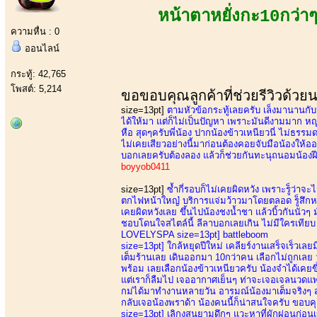
หน้าตาหยั่งกะ10กว่าๆ
ความหื่น : 0
ออนไลน์
กระทู้: 42,765
โพสต์: 5,214
ขอขอบคุณลูกค้าที่ช่วยรีวิวด้วย
size=13pt]
ตามหัวข้อกระทู้เลยครับ เล็งมานานกับน
ได้ให้มา แต่ก็ไม่เป็นปัญหา เพราะมันดีงามมาก ห
หือ สุดๆครับพี่น้อง ปากน้องข้าวเหนียวนี่ ไม่ธ
ไม่เคยเสียวอย่างนี้มาก่อนต้องคอยจับมือน้องให้
บอกเลยครับต้องลอง แล้วก็ช่วยกันทะนุถนอมน้องฝีมื
boyyob0411
size=13pt]
ซ้ำกี่รอบก็ไม่เคยผิดหวัง เพราะรู็ว่าจ
ตกไฟหน้าใหญ๋ บริการแจ่มว้าวมาโดยตลอด รู็สึกหล
เคยผิดหวังเลย ขึ้นไปน้องชงน้ำชา แล้วบิ้วกันนัวๆ
ชอบโดนใจสไตล์นี้ ลีลาบอกเลยเกิน ไม่มีใครเทียบ 
LOVELYSPA size=13pt] battleboom
size=13pt]
ใกล้หยุดปีใหม่ เคลียร์งานเสร็จเร็วเลยม
เต็มร้านเลย เดินออกมา 10กว่าคน เลือกไม่ถูกเลย วั
พร้อม เลยเลือกน้องข้าวเหนียวครับ น้องจำได้เคยขึ
แต่เราก็ลืมไป เจออากาศเย็นๆ ท่าจะเจอเจลนวดแพ
กม่ได้มาทำงานหลายวัน อารมณ์น้องมาเต็มจริงๆ สุด
กลับเจอน้องพราด้า น้องคนนี้ก็น่าสนใจครับ ขอบคุ
size=13pt]
เลิกงสนยามดึกๆ แวะหาที่ผักผ่อนก่อนเข้