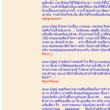
ดูเด็กเด็ก เวลามีน้อยใช้ให้คุ้มกับเวลา ว่าแล้วก
จริงๆ ว่าแล้วก็เช็ดตัวเป็นนวดตัวที่ห้อง น้องใช้ลิ้
ป้วนเปี้ยนแถวหน้าปากถ้ำ ปากถ้ำค่อนข้างจะฟิตมาก
เมามัน ว่าแล้วก็เสร็จซะงั้น เสียวได้ใจเหมือนมีแฟนใ
wangsainoom
size=13pt]
ด้วยความเบื่อๆ งานเยอะ เลยขอแว๊บซ่ะห
แต่หันไปเห็นน้องแว่น ... ไม่คุ้นเลย แต่ดูดีๆ นั่นน้
แป๊บเดียวน้องพร้อมแล้วค่ะ คิวแรกเลยวันนี้ มาที่
:032:หน่อยเลยต้องไว้คราวหน้า งานอาบน้ำนี้ดีสะอ
นวดๆ ถูๆ หันหน้ามาค่ะ ... คราวนี้น้องข้าวเหนียวเ
แบบ หมดหลอด ติดไว้คราวหน้า น้องหายดี มีฟินกว่า
ครับ ขอบคุณคุณแหม่มด้วยนะครับ แจ้งข่าวน้องเข้า
Micro_t
size=13pt]
บ่ายนิดๆว่างเลยเข้าไป ที่บ้าน Lovely
ขาวๆ ยิ้มหวานให้ตลอดน้องบริการอาบน้ำดีมาก ล้าง
ชายเราเลย แล้วอมหายเข้าไปซะหายไปเลยน้องดูเข
และหัวนม และเอามือไปปั้นน้องชายไปด้วยซักพักทน
9/10^^-.,-”
Wut-iPhone
size=13pt]
เหตุเกิดจากความตึงเคลียดในการทำงาน 
ขาวๆ ตัวเล็กๆ นางหนึ่ง ยืนคุยกับคุณแหม่ม ยิ้มหว
น้องแป๊บนึง แล้วไปขึ้นงานกันเลย ยิ้มน่ารัก ... ทอน
ผิวชาวๆ แต่ที่ชอบคือ เอาใจ ดูแลดีมากๆ ครับ งาน
แป๊บเดียว จีๆ จบการสนทนา น้องนั่งลง คุกเข้า แล้
กรอกปากเลย ... ดูดจดหมด ... ฟินกันไปครับ คาห้