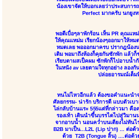
น้องเขาจัดให้บอกเลยว่าประสบการณ์ 
Perfect มากครับ นกยูงห
พอดีเบื่อๆลาพักร้อน เห็น PR คุณแหม
ให้คุณแหม่ม เรียกน้องๆออกมาให้หมด
หมดเลย พอออกมาครบ ปรากฎน้องนกยู
เดิม พอมาถึงห้องก็คุยกันซักพัก แล้วก
เรียบตามสเป็คผม ซักพักก็ไปอาบน้ำกัน
ในหนัง av เลยตามใจทุกอย่าง ลองกัน
ปล่อยอารมณ์เต็มที
ทนไม่ไหวอีกแล้ว ต้องขอคำแนะนำจาก P
ศัลยกรรม- น่ารัก บริการดี แบบตัวเบา
ไล่กลับบ้านแระ 555แต่ที่กล่าวมา คือค
รองเท้า เดินนำขึ้นบรรไดไปสู่วิมา
จากอาบน้ำ นอนคว่ำบนเตียงไม่ทันไร
B2B มาเป็น...L2L (Lip ปาก) ... ต่อด้
ด้วย T2B (Tongue ลิ้น) ....ต่อด้