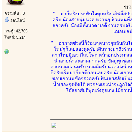
ขอ
ความหื่น : 0
” มากี่ครั้งประทับใจทุกครั้ง เลิฟลี่ส
ครีบ น้องสายนุ่มนวล หวานๆ ฟิวแฟนที่สุด
ออนไลน์
ลองครับ น้องมีทั้งนวด บอดี้ งานครบจร
กระทู้: 42,765
เฌอเบลน่
โพสต์: 5,214
” อากาศช่วงนี้ก็ร้อนๆหนาวๆสลับกันไป
ใหม่ๆก็เลยลองดูครับ เดินทางมาถึงร้า
สาวไทยมีเอว มีสะโพก หน้าอกประมาณ 34
น้ำอาบน้ำสะอาดมากครับ ขัดถูทุกซอกมุ
จากนวดก่อนครับ นวดดีครับนวดเก่งน้ำหน
ดีครับเริ่มมาก็บอดี้ก่อนเลยครับ น้องเอา
ชอบเอานมขัดจรวดครับฟินเลยสลับเป็นฝ
น้ำเยอะจุดติดได้ พวกชงเองน่าจะถูกใจก
7อัธยาศัยดีพูดเก่งคุยเก่ง 10อา