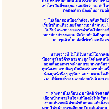
ครับ 55อาบน้ำปกติไม่มีไรหวือหว่าอา
เท่าไหร่วันนี้ขอลุยเองเลยดีกว่า ขอท่าไ
ติดนิดเดียว น้องเก็บอารมณ
” ไปเลือกตอนน้องกำลังจะกลับหรือยังไง
เริ่มบิ้วก็บนเตียงเลยจัดการเอาน้ำมันช
ไม่รีบร้อนเวลาของเราดำเนินไปอย่างช้
ของน้องช่างงดงาม จับโยกกำลังดี ทุกอย่า
มากๆแล้วก็มาต่อที่เข้าบ้างหลัง 
” นานๆว่างที ไม่ได้ไปนานมีโอกาสซักท
น้องๆมาโชว์ตัวหลายคน ถูกใจน้องคนนึงเลย
ถอดเสื้อออกมา หน้าอกสวย ขนาดถือว่า
หุ่นน้องจะอวบนิดๆ มันมือครับอาบน้ำเส
น้องดูหน้านิ่งๆ ดุๆนิดๆ แต่งานตามใจเกิ
เวลาที่ต้องเสร็จละ เลยปล่อยไปด้วยความ
” ห่างหายไปเกือบ 2 อาทิตย์ ว่างเลยต
เลือกเป้าหมายในใจ แต่น้องยังไม่พร้อม เ
งานแต่น่าจะดี จ่ายค่าสินสอด แล้วนั่
มาก ไฟหน้าขนาดดีเลยครับ แท้แน่นอน ...