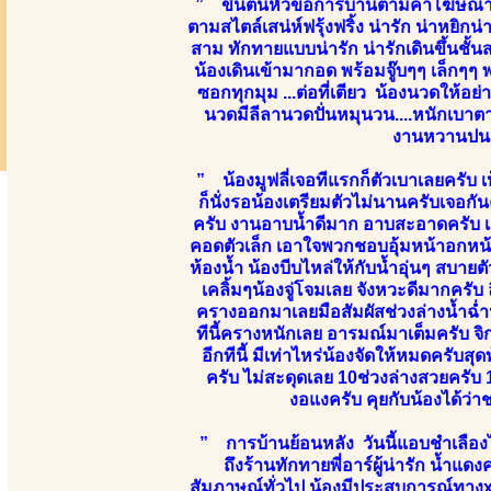
” ขึ้นต้นหัวข้อการบ้านตามคำโฆษณาข
ตามสไตล์เสน่ห์ฟรุ้งฟริ้ง น่ารัก น่าหยิ
สาม ทักทายแบบน่ารัก น่ารักเดินขึ้นชั้น
น้องเดินเข้ามากอด พร้อมจู๊บๆๆ เล็ก
ซอกทุกมุม ...ต่อที่เตียว น้องนวดให้อ
นวดมีลีลานวดปั่นหมุนวน....หนักเบาตา
งานหวานปนเป
” น้องมูฟลี่เจอทีแรกก็ตัวเบาเลยครับ 
ก็นั่งรอน้องเตรียมตัวไม่นานครับเจอกั
ครับ งานอาบน้ำดีมาก อาบสะอาดครับ เสีย
คอดตัวเล็ก เอาใจพวกชอบอุ้มหน้าอกหน้
ห้องน้ำ น้องบีบไหล่ให้กับน้ำอุ่นๆ สบา
เคลิ้มๆน้องจู่โจมเลย จังหวะดีมากครับ 
ครางออกมาเลยมือสัมผัสช่วงล่างน้ำฉ่ำ
ทีนี้ครางหนักเลย อารมณ์มาเต็มครับ 
อีกทีนี้ มีเท่าไหร่น้องจัดให้หมดครับ
ครับ ไม่สะดุดเลย 10ช่วงล่างสวยครับ 1
งอแงครับ คุยกับน้องได้
” การบ้านย้อนหลัง วันนี้แอบชำเลืองไ
ถึงร้านทักทายพี่อาร์ผู้น่ารัก น้ำแดง
สัมภาษณ์ทั่วไป น้องมีประสบการณ์ทางx