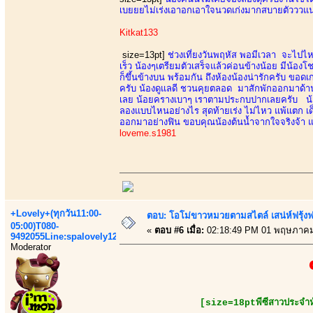
เบยยยไม่เร่งเอาอกเอาใจนวดเก่งมากสบายตัวววแนะ
Kitkat133
size=13pt]
ช่วงเที่ยงวันพฤหัส พอมีเวลา จะไปไหน
เร็ว น้องๆเตรียมตัวเสร็จแล้วค่อนข้างน้อย มีน้องโช
ก็ขึ้นข้างบน พร้อมกัน ถึงห้องน้องน่ารักครับ ขอดเ
ครับ น้องดูแลดี ชวนคุยตลอด มาสักพักออกมาด้าน
เลย น้อยครางเบาๆ เราตามประกบปากเลยครับ น้องด
ลองแบบไหนอย่างไร สุดท้ายเร่ง ไม่ไหว แพ้แตก เด็
ออกมาอย่างฟิน ขอบคุณน้องต้นน้ำจากใจจริงจ้า แล
loveme.s1981
+Lovely+(ทุกวัน11:00-
ตอบ: โอโม่ขาวหมวยตามสไตล์ เสน่ห์ฟรุ้งฟริ
05:00)T080-
«
ตอบ #6 เมื่อ:
02:18:49 PM 01 พฤษภาคม
9492055Line:spalovely123
Moderator
[size=18ptพีซีสาวประจำห้