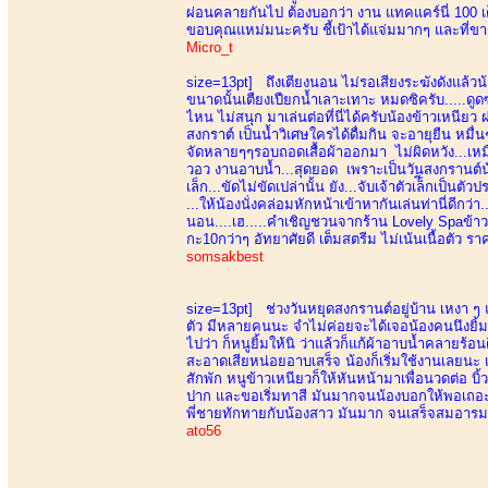
ผ่อนคลายกันไป ต้องบอกว่า งาน แทคแคร์นี่ 100 เ
ขอบคุณแหม่มนะครับ ชี้เป้าได้แจ่มมากๆ และที่ขาดไ
Micro_t
size=13pt]
ถึงเตียงนอน ไม่รอเสียงระฆังดังแล้วน้
ขนาดนั้นเตืยงเปืยกน้ำเลาะเทาะ หมดซิครับ.....ดู
ไหน ไม่สนุก มาเล่นต่อที่นี่ได้ครับน้องข้าวเหนี
สงกราต์ เป็นน้ำวิเศษใครได้ดื่มกิน จะอายุยืน 
จัดหลายๆๆรอบถอดเสื้อผ้าออกมา ไม่ผิดหวัง...เหม
วอว งานอาบน้ำ...สุดยอด เพราะเป็นวันสงกรานต์น้อง
เล็ก...ขัดไม่ขัดเปล่านั้น ยัง...จับเจ้าตัวเล็ีกเ
...ให้น้องนั่งคล่อมหักหน้าเข้าหากันเล่นท่านี่ดีกว
นอน....เฮ.....คำเชิญชวนจากร้าน Lovely Spaข้าวเ
กะ10กว่าๆ อัทยาศัยดี เต็มสตรีม ไม่เน้นเนื้อตัว ราคา
somsakbest
size=13pt]
ช่วงวันหยุดสงกรานต์อยู่บ้าน เหงา ๆ 
ตัว มีหลายคนนะ จำไม่ค่อยจะได้เจอน้องคนนึงยิ้มท
ไปว่า ก็หนูยิ้มให้นิ ว่าแล้วก็แก้ผ้าอาบน้ำคลายร้
สะอาดเสียหน่อยอาบเสร็จ น้องก็เริ่มใช้งานเลยนะ เ
สักพัก หนูข้าวเหนียวก็ให้หันหน้ามาเพื่อนวดต่อ บิ้
ปาก และขอเริ่มทาสี มันมากจนน้องบอกให้พอเถอะ จ
พี่ชายทักทายกับน้องสาว มันมาก จนเสร็จสมอารมณ
ato56