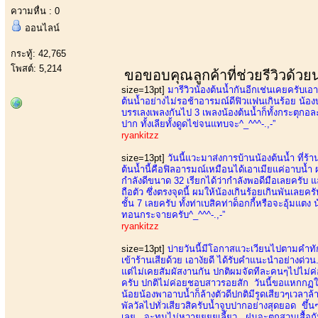
ความหื่น : 0
ออนไลน์
กระทู้: 42,765
โพสต์: 5,214
ขอขอบคุณลูกค้าที่ช่วยรีวิวด้ว
size=13pt]
มารีวิวน้องต้นน้ำกันอีกเช่นเคยครับเอาเป
ต้นน้ำอย่างไม่รอช้าอารมณ์ดีฟิวแฟนเกินร้อย น้องบ
บรรเลงเพลงกันไป 3 เพลงน้องต้นน้ำก็ทั้งกระตุกอ
ปาก ทั้งเลียทั้งดูดไข่จนแทบจะ^_^^^-.,-”
ryankitzz
size=13pt]
วันนี้แวะมาส่งการบ้านน้องต้นน้ำ ที่ร
ต้นน้ำนี้คือฟิลอารมณ์เหมือนได้เอาเมียแค่อาบน้ำ
กำลังดีขนาด 32 เรียกได้ว่ากำลังพอดีมือเลยครับ แล้ว
ถือตัว ซึ่งตรงจุดนี้ ผมให้น้องเกินร้อยเกินพันเล
ชั้น 7 เลยครับ ทั้งท่าเบสิคท่าด็อกกี้หรือจะอุ้มแต
ทอนกระจายครับ^_^^^-.,-”
ryankitzz
size=13pt]
บ่ายวันนี้มีโอกาสแวะเวียนไปตามคำทั
เข้าร้านเสียด้วย เอางัยดี ได้รับคำแนะนำอย่างด่วน.
แต่ไม่เคยสัมผัสงานกัน ปกติผมจัดทีละคนๆไปไม่ค่อย
ครับ ปกติไม่ค่อยชอบสาวรอยสัก วันนี้ขอแหกกฏใจตั
น้อยน้องพาอาบน้ำก็ล้างตัวดีปกติมีรูดเสียวๆเวลาล
พัลวัลไปทั่วเสียวสิครับน้ำจูบปากอย่างสุดยอด ขึ
เลย...จะทนไม่หวายยยยเลี้ยว...ฝนจะตกสวมเสื้อกัน