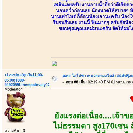
เพลินเลยครับ งานอาบน้ำถือว่าดีเกิดคาด
นอนคว่ำก่อนเลย น้องนวดให้สบายๆ หันหน
นานเท่าไหร่ ก็อ้อนน้องเอานะครับ น้องใ
รีบจนรีบเลย งานนี้ ฟินมากๆ ครับกัยน้
ขอบคุณคุณแหม่มนะครับ จัดให้ผมได้เ
+Lovely+(ทุกวัน11:00-
ตอบ: โอโม่ขาวหมวยตามสไตล์ เสน่ห์ฟรุ้งฟริ
05:00)T080-
«
ตอบ #8 เมื่อ:
02:19:40 PM 01 พฤษภาคม
9492055Line:spalovely123
Moderator
ยังแรงต่อเนื่อง....เจ้า
ไม่ธรรมดา สูง170เซน ส
ความหื่น : 0