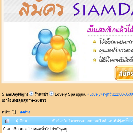
SiamDayNight
ร้านสปา
Lovely Spa
+Lovely+(ทุกวัน11:00-05:
(ผู้ดูแล:
เอาใจเก่ง!ลุคสุภาพ+20สาว
หน้า: [
1
]
ลงล่าง
ผู้เขียน
หัวข้อ: โอโม่ขาวหมวยตามสไตล์ เสน่ห์ฟรุ้งฟริ้ง v
0 สมาชิก และ 1 บุคคลทั่วไป กำลังดูอยู่