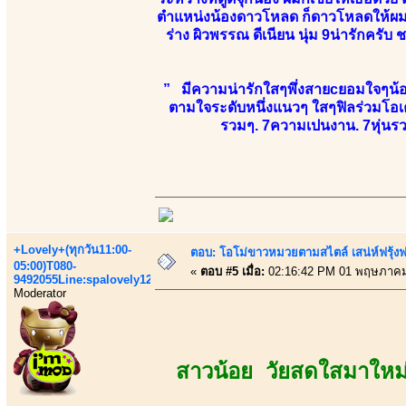
ตำแหน่งน้องดาวโหลด ก็ดาวโหลดให้ผมเส
ร่าง ผิวพรรณ ดีเนียน นุ่ม 9น่ารักครั
” มีความน่ารักใสๆพึ่งสายcยอมใจๆน้องยั
ตามใจระดับหนึ่งแนวๆ ใสๆฟิลร่วมโอเค
รวมๆ. 7ความเปนงาน. 7หุ่นรวม
+Lovely+(ทุกวัน11:00-
ตอบ: โอโม่ขาวหมวยตามสไตล์ เสน่ห์ฟรุ้งฟริ
05:00)T080-
«
ตอบ #5 เมื่อ:
02:16:42 PM 01 พฤษภาคม
9492055Line:spalovely123
Moderator
สาวน้อย วัยสดใสมาใหม่