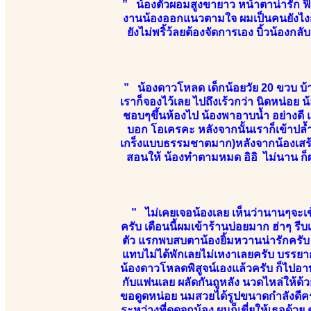
” น้องตัวผอมสูงขายาว หน้าตาน่ารัก ฟิว
งานน้องออกแนวตามใจ ผมเป็นคนยังไงก็ไ
ยังไม่พริ้ว้ลยต้องจัดการเอง บิ้วน้องก
” น้องดาวโหลด เด็กน้อยวัย 20 ขวบ บ้
เราก็จองไว้เลย ไปถึงเร้วกว่า นิดหน่อย น้
ชอบๆขึ้นห้องไป น้องพาอาบน้ำ อย่างดี แล
บอก โอเครคะ หลังจากนั้นเราก็เข้าปล้ำ
เกร็งแบบธรรมชาตมาก)หลังจากน้องเสร้จ ก
สอนให้ น้องทำตามหมด อิอิ ไม่นาน ก็ผ
” ไม่เคยเจอน้องเลย เห็นว่านานๆจะเข้
ครับ เดือนนี้ผมเข้าร้านบ่อยมาก ฮ่าๆ ร
ตัว แรกพบสบตาน้องยิ้มหวานน่ารักครับ ห
แทบไม่ได้พักเลยไม่เหงาเลยครับ บรรยาก
น้องดาวโหลดพิสูจน์เองแล้วครับ ก็ไปอา
กับแฟนเลย ผลัดกันถูหลัง นวดไหล่ให้ด้วย
ขอดูดหน่อย นมสวยได้รูปขนาดกำลังดีครั
ระหว่างที่ดูดจุกน้อง ผมก็เขี่ยให้เธอด้ว