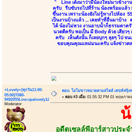
” Line เด้งมาว่ามีน้องใหม่มาเข้างาน 
ครับ รีบขับรถไปที่ร้าน น้องพร้อมแล้ว 
ขึ้นงาน เพราะน้องยังไม่รู้ทางไปห้อง 5
เป็นงานบ้างแล้ว ... เคยทำที่อื่นมาบ้า
ได้ น้องไม่หวง งานอาบน้ำก็ธรรมดาครับ
นวดดีครับ พอเป็น มี Body ด้วย เสียวๆ ล
ครับ เห็นดังนั้น ก็เลยบุกๆ ลุยๆ ไป
ขอบคุณคุณแหม่มนะครับ แจ้งข่าวตลอดเ
+Lovely+(ทุกวัน11:00-
ตอบ: โอโม่ขาวหมวยตามสไตล์ เสน่ห์ฟรุ้งฟริ
05:00)T080-
«
ตอบ #3 เมื่อ:
01:55:32 PM 01 พฤษภาคม
9492055Line:spalovely123
Moderator
น
อดีตเซลล์พีอาร์สาวประจ