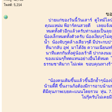
โพสต์: 5,214
ขอ
บ่ายแก่ของวันนี้วันเสาร์ ดูไทม์ไลน์
คุณแหม่ม พีอาร์คนสวยดี เลยแจ้งค
หมดทั้งตัวอีกแล้วครับท่านลุยเป็นล
น้องเล็กหมดทั้งตัวครับ น้องเงียบๆไม
น้ำ น้องจับรูดล้างเสียวๆดี มีประกบป
ที่นากลับ อุฟ มาได้งัย ความเนียน
นาทีแตกกันทั้งคู่น้องเร้าดี ปากล
ของแน่นๆก็ทดแทนอย่างอื่นได้หมด ไม
ธรรมชาติมาก ไม่เฟค ขอบคุณทางร้านค
“น้องคนเดิมขึ้นแล้วขึ้นอีกย้ำๆน้องน
น้ามดี้ดี ขึ้นงานก้อต้องมีการอาบน้า
ดีมีคุนภาพเบยคะแนนโดยรวม หุ่น
ไม่รุ้ครับไม่เคย