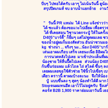
บีบๆ ไปพอได้ครับ เอาๆ ไม่เน้นวันนี้ ดูน้
สรุปปิดเกมส์ จบ อาบน้ำแยกย้าย งานวัน
” วันนี้ PR แหม่ม ได้ Line แจ้งข่าวว่า
ได้ ซะแล้ว ต้องขอแวะไปเยี่ยม เพื่อตรว
ได้ ที่เคยสอน วิชานวดกระปู๋ ให้ในครั้
D405“บาร์ดี้” ก็ยิ้มๆ แต่ไม่พูดผมเลย ช
ของน้ำอยู่ผมก็มองสัดส่วน อันน่าชวนม
kg ช่างน่า ... จริงๆ นะ...น้อง D405“บาร์
เล่นเอาผมเกือบ เสร็จ เลยนะเนี่ย อิอิ
การนวดหลังไปเลย มาเข้าประเด็นที่ผ
น้องชาย ให้ลื่นปื๊ดไปเลย ส่วนน้อง D405
ก้นขึ้นร่อมผม แล้วไถล ไถ่ สไลด์ ขึ้นๆ ล
เลยผมเลยขอใช้ตัวช่วย ใช้นิ้วไปเขี่ยๆ เบ
เดียว คราวนี้ ตาผมบ้างละนะ จึงให้น้อง 
ปู๋ แบบขึ้นลง ๆ สุดๆ น้องทำได้ดี มาก
Stopจนผมทนอึด เอาไว้ไม่อยู่ครับ จึง
คอร์ส B2B 1,900 ราคาย่อมเยาวันนี้ เ