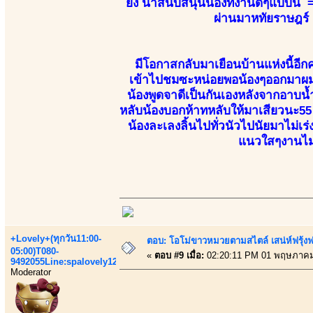
ยิ่ง น่าสนับสนุนน้องที่งานดีๆแบบนี
ผ่านมาหทัยราษฎร์ 
มีโอกาสกลับมาเยือนบ้านแห่งนี้อีกค
เข้าไปชมซะหน่อยพอน้องๆออกมาผมก็ไ
น้องพูดจาดีเป็นกันเองหลังจากอาบน
หลับน้องบอกห้าทหลับให้มาเสียวนะ55 น้
น้องละเลงลิ้นไปทั่วนัวไปนัยมาไม่
แนวใสๆงานไม่เ
+Lovely+(ทุกวัน11:00-
ตอบ: โอโม่ขาวหมวยตามสไตล์ เสน่ห์ฟรุ้งฟริ
05:00)T080-
«
ตอบ #9 เมื่อ:
02:20:11 PM 01 พฤษภาคม
9492055Line:spalovely123
Moderator