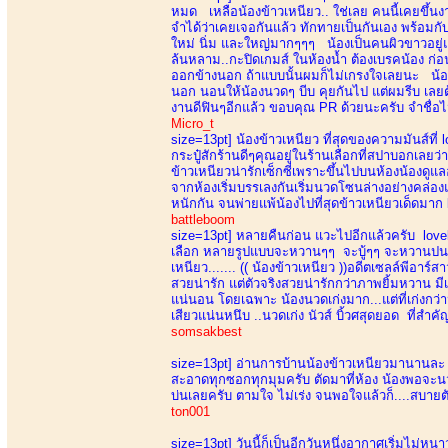
หมด เหลือน้องข้าวเหนียว.. ใช่เลย คนนี้เคยขึ้นงาน
จำได้ว่าเคยเจอกันแล้ว ทักทายเป็นกันเอง พร้อม
ใหม่ นิ่ม และใหญ่มากๆๆๆ น้องเป็นคนผิวขาวอยู่แล
ล้นหลาม..กะปิดเกมส์ ในห้องน้ำ ต้องเบรคน้อง ก่อ
ออกข้างนอก ถ้าแบบนั้นผมก็ไม่เกรงใจเลยนะ น้องห้
นอก นอนให้น้องนวดๆ บีบ คุยกันไป แต่ผมรีบ เลยต้
งานดีฟินๆอีกแล้ว ขอบคุณ PR ด้วยนะครับ จำชื่อไม่ไ
Micro_t
size=13pt]
น้องข้าวเหนียว ที่สุดของความมันส์ที่
กระปู๋สักร้านดีๆคุณอยู่ในร้านเลือกที่สปาบอกเลยว
ข้าวเหนียวน่ารักเซ็กซี่เพราะขึ้นไปบนห้องน้องด
จากห้องเริ่มบรรเลงกันเริ่มนวดโซนล่างอย่างคล่
หนักกัน จนพ่ายแพ้น้องไปที่สุดข้าวเหนียวเด็ดมาก 
battleboom
size=13pt]
หลายคืนก่อน แวะไปอีกแล้วครับ lovely 
เลือก หลายรูปแบบจะหวานๆๆ จะบู้ๆๆ จะหวานปนบู้ ม
เหนียว....... (( น้องข้าวเหนียว ))อดีตเซลล์พีอาร์
สวยน่ารัก แต่ตัวจริงสวยน่ารักกว่าภาพยิ้มหวาน มี
แน่นอน โดยเฉพาะ น้องนวดเก่งมาก...แต่ที่เก่งกว่า
เสียวแน่นหนึบ ..นวดเก่ง นัวส์ บิ้วศสุดยอด ที่สำคัญ
somsakbest
size=13pt]
อ่านการบ้านน้องข้าวเหนียวมานานละ ขอ
สะอาดทุกซอกทุกมุมครับ ตัดมาที่ห้อง น้องพอจะนวดไ
บ่นเลยครับ ตามใจ ไม่เร่ง จนพอใจแล้วก็....สบายตั
ton001
size=13pt]
วันนี้ก็เป็นอีกวันหนึ่งอากาศเริ่มไม่ห