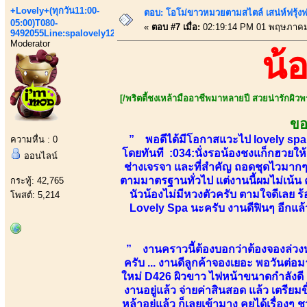
+Lovely+(ทุกวัน11:00-
ตอบ: โอโม่ขาวหมวยตามสไตล์ เสน่ห์ฟรุ้งฟริ
05:00)T080-
«
ตอบ #7 เมื่อ:
02:19:14 PM 01 พฤษภาคม
9492055Line:spalovely123
Moderator
น้
[/พริตตี้ชงเหล้ามืออาชีพมาหลายปี สวยน่ารักผิวพรร
ขอ
” พอดีได้มีโอกาสแวะไป lovely spa ข
ความหื่น : 0
โดยทันที :034:นั่งรอน้องชงแก็กฮวยให้
ออนไลน์
ช่างเจรจา และที่สำคัญ ถอดชุดไวมากๆ
ตามมาตรฐานทั่วไป แต่งานนี้ผมไม่เน้น ค
กระทู้: 42,765
นัวน้องไม่มีหวงตัวครับ ตามใจดีเลย ร
โพสต์: 5,214
Lovely Spa นะครับ งานดีฟินๆ อีกแล้
” งานคราวนี้ต้องบอกว่าต้องจองล่วงหน
ครับ ... งานดีลูกค้าจองเยอะ พอวันต่
ใหม่ D426 ผิวขาว ไฟหน้าขนาดกำลังดี แ
งานอยู่แล้ว จ่ายค่าสินสอด แล้ว เตรียม
หล้าอยู่แล้ว ก็เลยเข้ามาง คุยได้เรื่อ