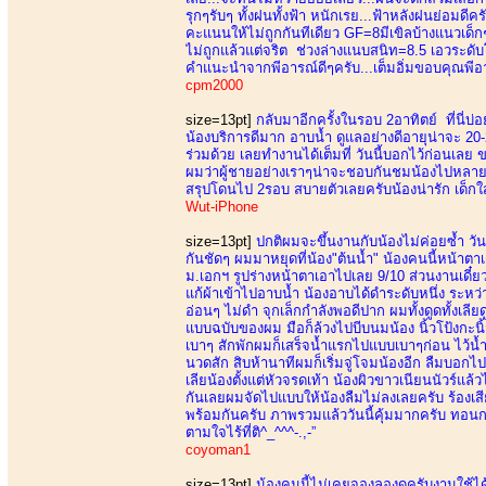
รุกๆรับๆ ทั้งฝนทั้งฟ้า หนักเรย...ฟ้าหลังฝนย่อมด
คะแนนให้ไม่ถูกกันทีเดียว GF=8มีเขิลบ้างแนวเด็
ไม่ถูกแล้วแต่จริต ช่วงล่างแนบสนิท=8.5 เอวระดับ
คำแนะนำจากพีอารณ์ดีๆครับ...เต็มอิ่มขอบคุณพีอาร
cpm2000
size=13pt]
กลับมาอีกครั้งในรอบ 2อาทิตย์ ที่นี่บ่อ
น้องบริการดีมาก อาบน้ำ ดูแลอย่างดีอายุน่าจะ 20-21
ร่วมด้วย เลยทำงานได้เต็มที่ วันนี้บอกไว้ก่อนเ
ผมว่าผู้ชายอย่างเราๆน่าจะชอบกันชมน้องไปหลายรอบ
สรุปโดนไป 2รอบ สบายตัวเลยครับน้องน่ารัก เด็ก
Wut-iPhone
size=13pt]
ปกติผมจะขึ้นงานกับน้องไม่ค่อยซ้ำ วันน
กันชัดๆ ผมมาหยุดที่น้อง"ต้นน้ำ" น้องคนนี้หน้าต
ม.เอกฯ รูปร่างหน้าตาเอาไปเลย 9/10 ส่วนงานเดี๋ยวต
แก้ผ้าเข้าไปอาบน้ำ น้องอาบได้ดำระดับหนึ่ง ระหว
อ่อนๆ ไม่ดำ จุกเล็กกำลังพอดีปาก ผมทั้งดูดทั้งเล
แบบฉบับของผม มือก็ล้วงไปบีบนมน้อง นิ้วโป้งกะน
เบาๆ สักพักผมก็เสร็จน้ำแรกไปแบบเบาๆก่อน ไว้น้
นวดสัก สิบห้านาทีผมก็เริ่มจู่โจมน้องอีก ลืมบอกไป
เลียน้องตั้งแต่หัวจรดเท้า น้องผิวขาวเนียนนัวร์แล
กันเลยผมจัดไปแบบให้น้องลืมไม่ลงเลยครับ ร้องเสี
พร้อมกันครับ ภาพรวมแล้ววันนี้คุ้มมากครับ ทอนก
ตามใจไร้ที่ติ^_^^^-.,-”
coyoman1
size=13pt]
น้องคนนี้ไม่เคยจองลองดุครับงานใช้ได