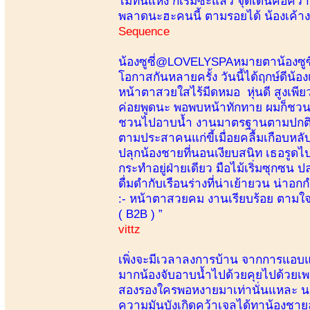
ไม่ทันแห้ง ก็เริ่มซะแล้ว จุดเด่นคือค
พลาดนะฮะคนนี้ ตามรอยได้ น้องเค้าง
Sequence
น้องซูซี่@LOVELYSPAหมายตาน้องซูซี่
โอกาสกันหลายครั้ง วันนี้ได้ฤกษ์ดีน้อง
หน้าตาสวยใสไร้มีดหมอ หุ่นดี สูงเพีย
ค่อยพูดนะ พอพบหน้าทักทาย ผมก็ชวนส
ชวนไปอาบน้ำ งานมาตรฐานตามปกติ เช
ตามประสาคนแก่ขี้เมื่อยคลื้มเกือบหล
ปลุกน้องชายที่นอนเงียบสนิท เธอรูดไ
กระทำอยู่ฝ่ายเดียว มือไม้เริ่มซุกซน 
ดื่มดำกับเรือนร่างที่น่าเย้ายวน น่าอ
:- หน้าตาสวยคม งานเรียบร้อย ตามใจพ
( B2B ) ”
vittz
เพิ่งจะมีเวลาลงการบ้าน จากการแอบแฟนน
มากน้องจับอาบน้ำไปด้วยคุยไปด้วยเ
สองรองใครพอหงายมาเท่านั่นแหละ นมส
ความมันบังเกิดคว้าเจลได้ทาน้องชายละ