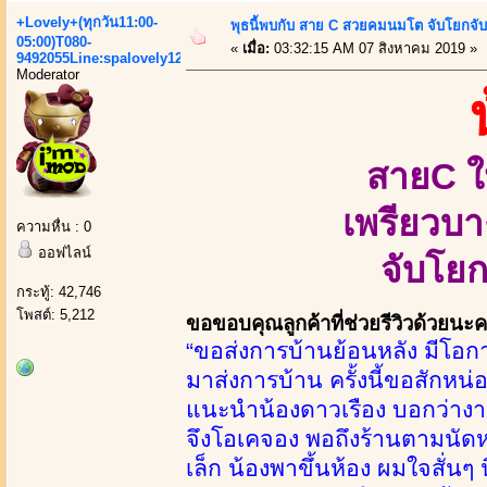
+Lovely+(ทุกวัน11:00-
พุธนี้พบกับ สาย C สวยคมนมโต จับโยกจับ
05:00)T080-
«
เมื่อ:
03:32:15 AM 07 สิงหาคม 2019 »
9492055Line:spalovely123
Moderator
สายC ใ
เพรียวบา
ความหื่น : 0
ออฟไลน์
จับโยก
กระทู้: 42,746
โพสต์: 5,212
ขอขอบคุณลูกค้าที่ช่วยรีวิวด้วยนะ
“ขอส่งการบ้านย้อนหลัง มีโอกา
มาส่งการบ้าน ครั้งนี้ขอสักหน
แนะนำน้องดาวเรือง บอกว่างานด
จึงโอเคจอง พอถึงร้านตามนัดหมา
เล็ก น้องพาขึ้นห้อง ผมใจสั่นๆ 