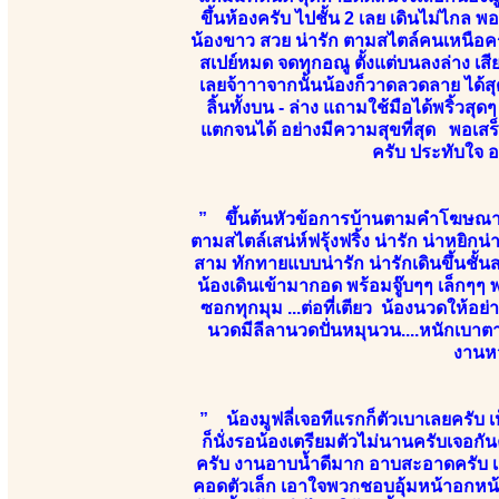
ขึ้นห้องครับ ไปชั้น 2 เลย เดินไม่ไกล พ
น้องขาว สวย น่ารัก ตามสไตล์คนเหนือคร
สเปย์หมด จดทุกอณู ตั้งแต่บนลงล่าง เส
เลยจ้าาาจากนั้นน้องก็วาดลวดลาย ได้สุด
ลิ้นทั้งบน - ล่าง แถามใช้มือได้พริ้วส
แตกจนได้ อย่างมีความสุขที่สุด พอเสร็
ครับ ประทับใจ 
” ขึ้นต้นหัวข้อการบ้านตามคำโฆษณาข
ตามสไตล์เสน่ห์ฟรุ้งฟริ้ง น่ารัก น่าหยิ
สาม ทักทายแบบน่ารัก น่ารักเดินขึ้นชั้น
น้องเดินเข้ามากอด พร้อมจู๊บๆๆ เล็ก
ซอกทุกมุม ...ต่อที่เตียว น้องนวดให้อ
นวดมีลีลานวดปั่นหมุนวน....หนักเบาตา
งานหว
” น้องมูฟลี่เจอทีแรกก็ตัวเบาเลยครับ 
ก็นั่งรอน้องเตรียมตัวไม่นานครับเจอกั
ครับ งานอาบน้ำดีมาก อาบสะอาดครับ เสีย
คอดตัวเล็ก เอาใจพวกชอบอุ้มหน้าอกหน้