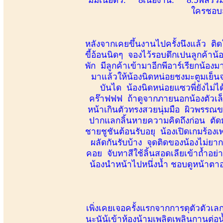
ใครชอบส
หลังจากเคยขึ้นงานไปครั้งนึงแล้ว ติด
ขี้อ้อนนิดๆ จองไว้รอบดึกเปนลูกค้าน้อ
พัก มีลูกค้าเข้ามาอีกพีอาร์เรียกน้อง
มาแล้วให้น้องนิดหน่อยชงมะตูมเย็นจ
บันได น้องนิดหน่อยแซวพี่ยังไม่ไ
คร๊าฟฟฟ ถ้าดูจากภายนอกน้องตัวเล็ก
หน้าเกินตัวทรงสวยนุ่มมือ ผิวพรรณข
ปากแลกลิ้นหายความคิดถึงก่อน ตัดมาท
ชายชูชันต้อนรับอยุ น้องเปิดเกมร้องเ
ผลัดกันรับบ้าง จุดติดของน้องไม่ยาก
คอย จับทาสีใช้ลิ้นสอดเลียเข้าถ้ำอย่า
น้องนำหน้าไปหนึ่งน้ำ ชอบดูหน้าตา
เพิ่งเคยเจอครั้งแรกจากการดุตัวตัวเล
นะนัน้เข้าห้องน้ามเพลิดเพลินกานต