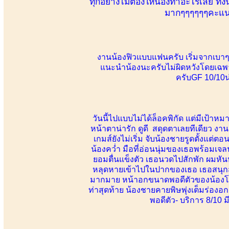
ทุกอย่างไม่ต้องให้น้องทำอะไรเลย ทั้งน
มากๆๆๆๆๆๆคะแนน 
งานน้องฟิวแบบแฟนครับ เริ่มจากเบาๆไห
แนะนำน้องนะครับไม่ผิดหวังโดยเฉพาะ
ครับGF 10/10น่
วันนี้ไปแบบไม่ได้ล็อคพิกัด แต่มีเป้าห
หน้าตาน่ารัก ดูดี สดุดตาเลยทีเดียว งานอ
เกมส์ยังไม่เริ่ม จับน้องชายรูดตั้งแต่
น้องคว่ำ มือที่อ่อนนุ่มของเธอพร้อมเจลน
ยอมตื่นแข็งตัว เธอนวดไปสักพัก ผมหั
หลุดหายเข้าไปในปากของเธอ เธอสนุกสนาน
มากมาย หน้าอกขนาดพอดีตัวของน้องโดนผม
ท่าสุดท้าย น้องชายคายพิษพุ่งเต็มร่องอก
พอดีตัว- บริการ 8/10 