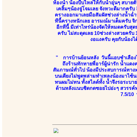
ห้องน้ำ น้องบีบไหล่ให้กับน้ำอุ่นๆ สบา
เคลิ้มๆน้องจู่โจมเลย จังหวะดีมากครับ 
ครางออกมาเลยมือสัมผัสช่วงล่างน้ำฉ่ำ
ทีนี้ครางหนักเลย อารมณ์มาเต็มครับ 
อีกทีนี้ มีเท่าไหร่น้องจัดให้หมดครับ
ครับ ไม่สะดุดเลย 10ช่วงล่างสวยครับ 1
งอแงครับ คุยกับน้อ
” การบ้านย้อนหลัง วันนี้แอบชำเลืองไ
ถึงร้านทักทายพี่อาร์ผู้น่ารัก น้ำแดง
สัมภาษณ์ทั่วไป น้องมีประสบการณ์ทางx
บนเตียงไม่พูดพล่ามทำเพลงน้องมาไซ้น
ทนผมไม่ทน ทั้งสไลด์ทั้ง น้ำจึงรอระบาย
ด้านหลังแนบชิดกดซอยไปอ่ะๆ สวรรค์ท
7.5/10 