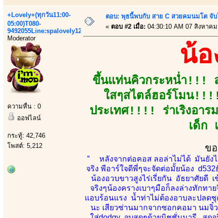
+Lovely+(ทุกวัน11:00-
ตอบ: พุธนี้พบกับ สาย C สวยคมนมโต จับ
05:00)T080-
«
ตอบ #2 เมื่อ:
04:30:10 AM 07 สิงหาคม
9492055Line:spalovely123
Moderator
น้
ขึ้นแท่นคิวกระหน่ำ!!! 
ใสๆสไตล์ฮอร์โมน!!!!
ความหื่น : 0
ประเทศ!!!! ร่าเริงอารมณ
ออฟไลน์
เด็ก 
กระทู้: 42,746
โพสต์: 5,212
ขอ
” หลังจากต่อคอส ลอล่าไม่ได้ มันยังไม
จริง พีอาร์ใจดีพี่ๆจะจัดต่อมั้ยน้อง d532
น้องอวบขาวสูงไร่เรี่ยกัน อัธยาศัยดี 
จริงๆน้องครางเบาๆมือก็ลงล่างทักทายจิ
แอบร้อนแรง น้ำท่าไม่ต้องอาบละปลดชุด
นะ เสียวซ่านมากจากซอกคอมา นมจิ๋ว
ใส่dodgy จบสุดๆด้วยมิชชั่นนารี สุดจ