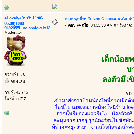
+Lovely+(ทุกวัน11:00-
ตอบ: พุธนี้พบกับ สาย C สวยคมนมโต จับ
05:00)T080-
«
ตอบ #4 เมื่อ:
04:33:33 AM 07 สิงหาคม
9492055Line:spalovely123
Moderator
เด็กน้อย
บ
ความหื่น : 0
ลงตัวมีเ
ออฟไลน์
กระทู้: 42,746
ขอ
โพสต์: 5,212
เข้ามาส่งการบ้านน้องโพนี่จากเมื่อ
ไลน์ไป เลยเจอภาพน้องโพนี่ร้าน lov
จากนั้นรีบจองแล้วรีบไป น้องตัวจริง
ละมุนจากแรกๆ รุกน้องก่อนไปซักพัก..
ทีท่าจะหยุดง่ายๆ จนเสร็จกิจพอเสร็จเจ
เล