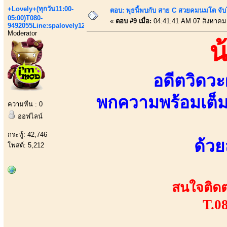
+Lovely+(ทุกวัน11:00-
ตอบ: พุธนี้พบกับ สาย C สวยคมนมโต จับ
05:00)T080-
«
ตอบ #9 เมื่อ:
04:41:41 AM 07 สิงหาคม
9492055Line:spalovely123
Moderator
น
อดีตวิดวะ
พกความพร้อมเต็ม
ความหื่น : 0
ออฟไลน์
กระทู้: 42,746
ด้วย
โพสต์: 5,212
สนใจติดต่
T.0