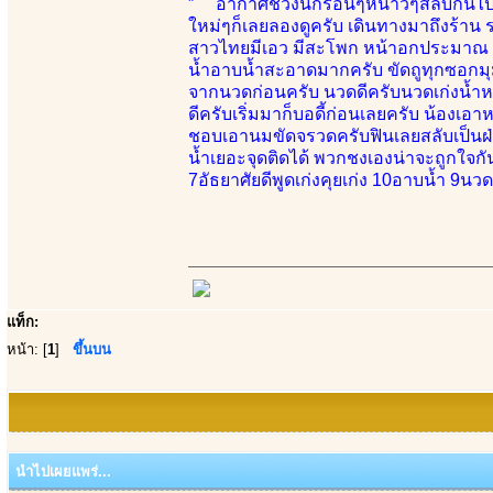
” อากาศช่วงนี้ก็ร้อนๆหนาวๆสลับกันไป 
ใหม่ๆก็เลยลองดูครับ เดินทางมาถึงร้าน 
สาวไทยมีเอว มีสะโพก หน้าอกประมาณ 34 
น้ำอาบน้ำสะอาดมากครับ ขัดถูทุกซอกมุมเ
จากนวดก่อนครับ นวดดีครับนวดเก่งน้ำหน
ดีครับเริ่มมาก็บอดี้ก่อนเลยครับ น้องเอา
ชอบเอานมขัดจรวดครับฟินเลยสลับเป็นฝ่
น้ำเยอะจุดติดได้ พวกชงเองน่าจะถูกใจกั
7อัธยาศัยดีพูดเก่งคุยเก่ง 10อาบน้ำ 9น
แท็ก:
หน้า: [
1
]
ขึ้นบน
นำไปเผยแพร่...