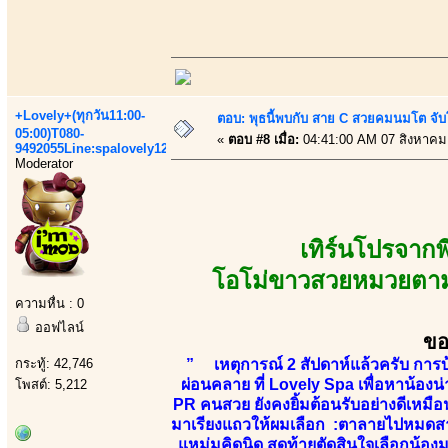
+Lovely+(ทุกวัน11:00-
ตอบ: พุธนี้พบกับ สาย C สวยคมนมโต จับ
05:00)T080-
«
ตอบ #8 เมื่อ:
04:41:00 AM 07 สิงหาคม
9492055Line:spalovely123
Moderator
เทิร์นโปรจาก
โอโม่ขาวสวยหมวยตามสไ
ความหื่น : 0
ออฟไลน์
ขอ
กระทู้: 42,746
” เหตุการณ์ 2 สัปดาห์แล้วครับ การบ
ผ่อนคลาย ที่ Lovely Spa เพื่อหาน้องน
โพสต์: 5,212
PR คนสวย ยังคงยิ้มต้อนรับอย่างดีเหมื
มาเรียงแถวให้ผมเลือก :ตาลายไปหมดสาวๆน
แหม่มคิดนิด สุดท้ายตัดสินใจเลือกน้องมู