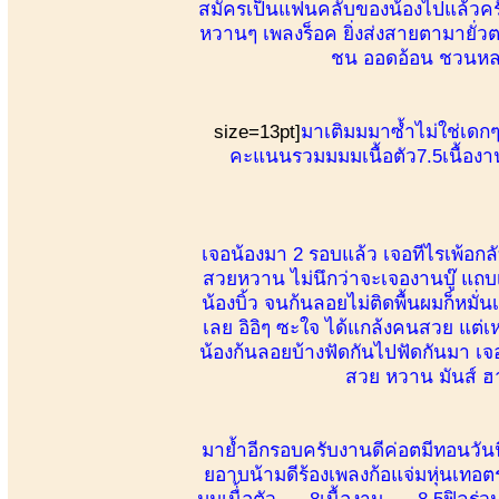
สมัครเป็นแฟนคลับของน้องไปแล้วครับ
หวานๆ เพลงร็อค ยิ่งส่งสายตามายั่วต
ชน ออดอ้อน ชวนหลง
size=13pt]
มาเติมมมาซ้ำไม่ใช่เดก
คะแนนรวมมมมเนื้อตัว7.5เนื้อง
เจอน้องมา 2 รอบแล้ว เจอทีไรเพ้อก
สวยหวาน ไม่นึกว่าจะเจองานบู๊ แถบ
น้องบิ้ว จนก้นลอยไม่ติดพื้นผมก็หมั
เลย อิอิๆ ซะใจ ได้แกล้งคนสวย แต่เ
น้องก้นลอยบ้างฟัดกันไปฟัดกันมา เจ
สวย หวาน มันส์ ฮา บ
มาย้ำอีกรอบครับงานดีค่อตมีทอนวันน
ยอาบน้ามดีร้องเพลงก้อแจ่มหุ่นเทอ
มมเนื่้อตัว. 8เนื้องาน. 8.5ฟิล