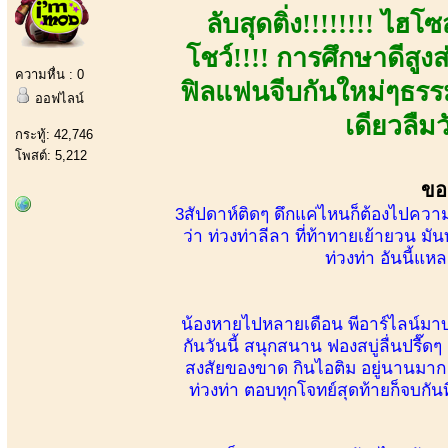
ลับสุดติ่ง!!!!!!!! ไฮ
โชว์!!!! การศึกษาดีสูงส
ความหื่น : 0
ฟิลแฟนจีบกันใหม่ๆธรรม
ออฟไลน์
เดียวลืม
กระทู้: 42,746
โพสต์: 5,212
ขอ
3สัปดาห์ติดๆ ดึกแค่ไหนก็ต้องไปควา
ว่า ท่วงท่าลีลา ที่ท้าทายเย้ายวน มั
ท่วงท่า อันนี้แหล
น้องหายไปหลายเดือน พีอาร์ไลน์มา
กันวันนี้ สนุกสนาน ฟองสบู่ลื่นปรื๊ดๆ 
สงสัยของขาด กินไอติม อยู่นานมาก จ
ท่วงท่า ตอบทุกโจทย์สุดท้ายก็จบกันท