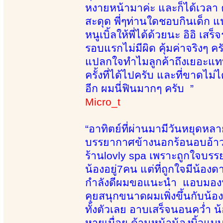
หงายหน้ามาค่ะ และก็ได้เวลา 
สะดุด พี่ๆท่านใดชอบกินเด็ก แน
หนูเบิ้ลให้พี่ได้ด้วยนะ อิอิ
รอบแรกไม่มีผิด คุ้มค่าจริงๆ
แปลกใจทำไมลูกค้าถึงเยอะแทบ
ครั้งที่ได้ไปครับ และที่ขาดไม่
อีก ผมนี่ฟินมากๆ ครับ ”
Micro_t
“อาทิตย์ที่ผ่านมามีวันหยุดหล
บรรยากาศข้างนอกร้อนอบอ้าวท
ร้านlovly spa เพราะถูกใจบรรย
น้องอยู่7คน แต่ที่ถูกใจมีน้อง
กำลังดีผมขอแนะนำ แอบมองน้องด
คุยสนุกขนาดผมเพิ่งขึ้นกับน้อ
ทั้งตัวเลย อาบเสร็จนอนคว่ำ น้
หายเมื่อย ด้านหน้าน้องบิ้วแ