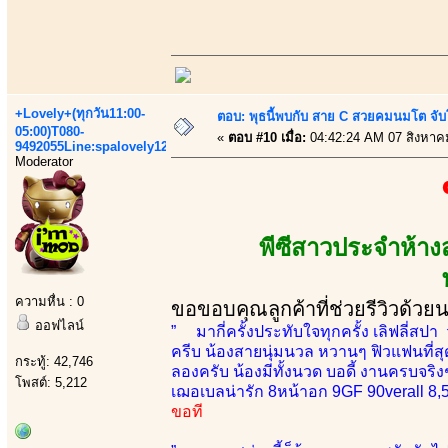
+Lovely+(ทุกวัน11:00-
ตอบ: พุธนี้พบกับ สาย C สวยคมนมโต จับ
05:00)T080-
«
ตอบ #10 เมื่อ:
04:42:24 AM 07 สิงหาค
9492055Line:spalovely123
Moderator
พีซีสาวประจำห้า
ความหื่น : 0
ขอขอบคุณลูกค้าที่ช่วยรีวิวด้วย
ออฟไลน์
” มากี่ครั้งประทับใจทุกครั้ง เลิฟลี่สปา
ครีบ น้องสายนุ่มนวล หวานๆ ฟิวแฟนที่สุดต
กระทู้: 42,746
ลองครับ น้องมีทั้งนวด บอดี้ งานครบจริ
โพสต์: 5,212
เฌอเบลน่ารัก 8หน้าอก 9GF 90verall 8,
ขอที