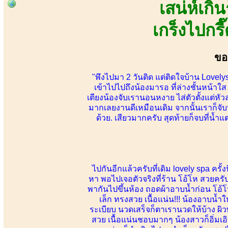
เสน่ห์เก
เกร็งไปกร
ขอ
"พึงไปมา 2 วันติด แต่ติดใจบ้าน Lov
เข้าไปไปถึงน้องมารอ ที่ล่างชั้นหน้า
เตียงน้องจับเรานอนหงาย ไส่ตัวตั้งแต่ห
มากเลยงานดีเหมือนเดิม จากนั้นเราก็จั
ด้วย. เสียวมากครับ สุดท้ายก็จบที่น้ำ
ไปกันอีกแล้วครับที่เดิม lovely spa ครั้
หา พอไปเจอตัวจริงที่ร้าน โอ้โห สวยครับ
พากันไปขึ้นห้อง ถอดผ้าอาบน้ำก่อน โอ้โ
เล็ก ทรงสวย เนื้อแน่น!!! น้องอาบน
ระเบียบ นวดเสร็จก็ตาเรานวดให้บ้าง ผิว
สวย เนื้อแน่นชอบมากๆ น้องสาวก็อิ่มเอิ