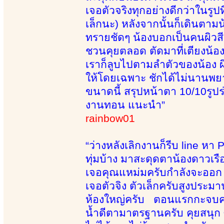
เจอตัวจริงทุกอย่างดีกว่าในรูป
เล็กนะ) หลังจากนั้นก็เดินตามน
ทรายชัดๆ น้องบอกเป็นคนผิวสี
ชวนคุยตลอด ตัดมาที่เตียงน้องนว
เราก็ลูบไปตามลำตัวของน้อง ผิ
ให้โดยเฉพาะ ชักได้ไม่นานพยายาม
ขนาดนี้ สรุปหน้าตา 10/10รูป
งานทอน แนะนำ”
rainbow01
“ว่างหลังเลิกงานก็รีบ line 
ทุ่มบ้าง มาสะดุดตาน้องดาวเร
เจอคุณแหม่มครับกำลังจะออก ก
เจอตัวจิง ตัวเล็กครับสูงประ
ห้องใหญ่ครับ ตอนแรกกะจบครั
น้ำดีตามาตรฐานครับ คุยสนุก ซั