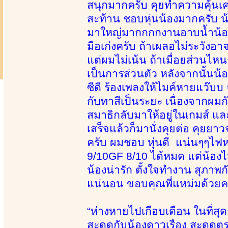
สนุกมากครับ คุยทำความคุ้นเค
สะท้าน ชอบหุ่นน้องมากครับ น้
มาใหญ่มากกกกงานอาบน้ำน้องธ
มือเก่งครับ ถ้าเผลอไม่ระวังอ
แต่ผมไม่เน้น ถ้าเมื่อยส่วนไหน
เป็นการส่วนตัว หลังจากนั้นน้
ซีดี ร้องเพลงให้ไมค์หายแว๊บบ
กับทาสีเป็นระยะ เนื่องจากผมก
สมาธิกลับมาให้อยู่ในเกมส์ และแล
เสร็จแล้วก็มานั่งคุยต่อ คุยย
ครับ ผมชอบ หุ่นดี แน่นๆๆไฟ
9/10GF 8/10 ได้หมด แต่น้องไ
น้องน่ารัก ตั้งใจทำงาน สุภาพ
แน่นอน ขอบคุณพี่แหม่มด้วยค
“ห่างหายไปเกือบเดือน ในที่สุด
สะดุดกับน้องดาวเรือง สะดุดต