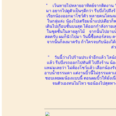
” เว้นหายไปหลายอาทิตย์จากติดงาน ว
มา อยากไปดูตัวเป็นๆดีกว่า รีบบึ่งไปถึ
เรียกน้องออกมาโชว์ตัว หลายคนโดนจองขึ
ในกลุ่มล่ะ น้องไปเตรียมน้ำแปปเดียวก็พ
เดินไปเกือบชั้นบนสุด ได้ออกกำลังกายเล
ในชุดชั้นในลายลูกไม้ จากนั้นไปอาบน้ำ
สดครับ ผมก็นัวไปมา วันนี้ซื้อคอร์สจบ คร
จากนั้นก็ลงมาครับ ถ้าใครจบกับน้องไ
ส่
” วันนี้ว่างไปร้านประจำอีกแล้ว ไลน์ถา
เเล้ว รีบบึ่งรถออกไปทันที ไปถึงร้าน 
แหม่มเลยว่า ไม่ต้องโชว์แล้ว เลือกน้องร
อาบน้ำธรรมดา แต่งานบิ้วนี้ไม่ธรรมดาเล
ชอบเลยผมน้องแบบนี้ ตอนผมบิ้วให้มั่งเน
จนตัวเองทนไม่ไหว ขอน้องไปสุดทาง 