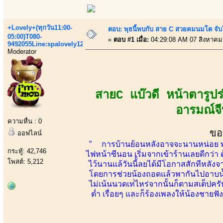
+Lovely+(ทุกวัน11:00-
ตอบ: พุธนี้พบกับ สาย C สวยคมนมโต จับ
05:00)T080-
«
ตอบ #1 เมื่อ:
04:29:08 AM 07 สิงหาคม
9492055Line:spalovely123
Moderator
สายC แบ๊วดี หน้าตารูป
อารมณ์จี
ความหื่น : 0
ขอ
ออฟไลน์
” การบ้านย้อนหลังอาจจะนานหน่อย พอดีเป
กระทู้: 42,746
ไฟหน้าซีนอน เริ่มจากเข้าร้านเลยดีกว่า 
โพสต์: 5,212
ไว้นานแล้วันนี้้ลยได้มีโอกาสสักทีหลัง
โดยการช่วยน้องถอดแล้วพากันไปอาบน้ำอ
ไม่เน้นนวดเท่่ไหร่จากนั้นก็ตามสเต็ปครับ
ต่ำ เรื่อยๆ และก็ร้องเพลงให้น้องชายฟ