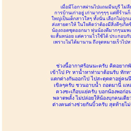
เมื่อมีโอกาสผ่านไปแถมมีนบุรี ไม่ลื
การบ้านเก่าอยู่ เก่ามากๆๆๆ แต่ที่ร้าน
ใหญ่เป็นเด็กสาวใสๆ ทั้งนั่น เลือกไม่ถ
ส่งสายตาให้ ในใจคิดว่าต้องมีสิ่งดีๆเกิ
น้องถอดชุดออกมา หุ่นน้องดีมากๆนมพอด
จะสั้นหน่อย แต่ความไวใช้ได้ ประกอบกั
เพราะไม่ได้มานาน ถึงจุดหมายเร็วไปหน่
ช่วงนี้อากาศร้อนนะครับ คิดอยากพัก 
เข้าไป Pr หาน้ำหาท่ามาต้อนรับ ทักท
แตกต่างกันออกไป ไปสะดุดตาอยู่คนนึง ข
เขิลๆครับ ชวนอาบน้ำ ถอดมานี่ แหล
ควงซะเกือบแย่ครับ บอกน้องพอก่อนตั
พลาดพลั้ง ไม่ปล่อยให้น้องบุกคนเดีย
ต่างคนต่างช่วยกันบิ้วครับ สุดท้ายไม