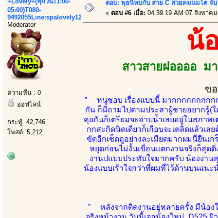
+Lovely+(ทุกวัน11:00-
ตอบ: พุธนี้พบกับ สาย C สวยคมนมโต จับ
05:00)T080-
«
ตอบ #6 เมื่อ:
04:39:19 AM 07 สิงหาคม
9492055Line:spalovely123
Moderator
น้
สาวสายฝออออ มาเ
ขอ
ความหื่น : 0
” หนูชอบ เรื่องแบบนี้ มากกกกกกกกกกกก 
ออฟไลน์
กัน ก็มีถามไปตามประสาผู้ชายอยากรู้(ใคร
คุยกันก็เตรียมจะอาบน้ำเลยอยู่ในสภาพเตร
กระทู้: 42,746
กกสะกิดนิดเดียวก็เกือบจะเตลิดแล้วเล
โพสต์: 5,212
ขัดอีกเช็ดถูอย่างละเมียดมากผมนี่ยืนเกร
หยุดก่อนไม่งั้นเขื่อนแตกงานจริงก็สุดต
งานปแบบประทับใจมากครับ น้องงานสุดย
น้องแบบเร้าใจกว่าที่ผมที่ไว้ด้านบนแนะน
” หลังจากติดงานอยู่หลายครั้ง มีน้อง
จริงหน้างาน วันนี้เจอน้องใหม่ D525 ผ