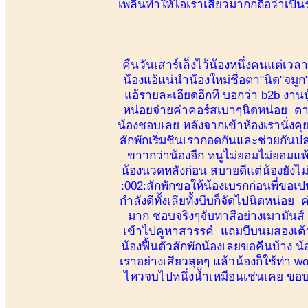
เพลินทำให้ไอเราเสียวมากกถือว่าเป็น
คืนวันเสาร์เล็งไว้น้องหนึ่งคนแต่เว
น้องแอ้แน่นำน้องใหม่ชื่อตา"นิด"จมู
แอ้รายละเอียดอีกที บอกว่า b2b งานบ
หน่อยจ่ายค่าคอร์สเบาๆนิดหน่อย ตาม
น้องชอบเลย หลังจากเข้าห้องเรานั่ง
สักพักเริ่มชินเรากอดกันและช่วยกันป
ขาวกว่าน้องอีก หนูไม่ยอมไม่ยอมแพ
น้องนวดหลังก่อน สบายดีแต่น้องยังไม่เ
:002:สักพักขอให้น้องเบรกก่อนพี่ขอเ
กำลังดีทั้งเลียทั้งบีบก็จัดไปนิดหน่อ
มาก ชอบจริงๆจับทาสีอย่างเมามันส์ น
เข้าไปคูหาสวรรค์ แถมบีบนมสองเต้าเพ
น้องฟื้นตัวสักพักน้องเลยขอคืนบ้าง
เราอย่างเสียวสุดๆ แล้วน้องก็ใช้ท่า 
ไหวจบไปหนึ่งน้ำเหมือนเช่นเคย ขอบค