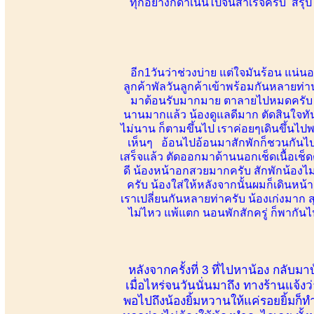
ทุกอย่างก็ดำเนินไปจนสำเร็จครับ สรุปใ
อีก1วันว่าช่วงบ่าย แต่ใจมันร้อน แน่น
ลูกค้าพัลวันลูกค้าเข้าพร้อมกันหลายท่าน
มาต้อนรับมากมาย ตาลายไปหมดครับ รักพ
นานมากแล้ว น้องดูแลดีมาก ตัดสินใจทัน
ไม่นาน ก็ตามขึ้นไป เราค่อยๆเดินขึ้นไ
เห็นๆ อ้อนไปอ้อนมาสักพักก็ชวนกันไป
เสร็จแล้ว ตัดออกมาด้านนอกเช็ดเนื้อเช็
ดี น้องหน้าอกสวยมากครับ สักพักน้องไ
ครับ น้องใส่ให้หลังจากนั้นผมก็เดินหน้าล
เราเปลี่ยนกันหลายท่าครับ น้องเก่งมาก 
ไม่ไหว แพ้แตก นอนพักสักครู่ ก็พากั
หลังจากครั้งที่ 3 ที่ไปหาน้อง กล
เมื่อไหร่จนวันนั่นมาถึง ทางร้านแจ้ง
พอไปถึงน้องยิ้มหวานให้แค่รอยยิ้มก็ท