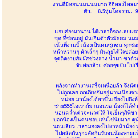
งานดีมีทอนนนนนนมาก อิอิหลงไหลมา
ตัว. 8.5หุ่นโดยรวม. 9
แอบส่องมานาน ได้เวลาก็จองเลยแรกเจ
ชุด ที่ซ่อนอยู่ มันเกินตัวตัวมัธ
เน้นที่งานบิ้วน้องเป็นคนซุกซน ทุก
หน้าหวานๆ ตัวเล็กๆ มันลุยได้ใจปล่อยใ
จุดติดง่ายสัมผัสช่วงล่าง น้ำมา ซาด์วดั
จับห่อกล้วย ค่อยๆขยับ ไป
หลังจากทำงานเสร็จเหนื่อยล้า จึงนัดม
ไม่ถูกเลย ถกเถียงกันอยู่นานเนื่องจ
หน่อย มาน้องได้พาขึ้นเขียงไปถึ
ชาย555ไอเราก้มานอนรอ น้องก้ได้ทำก
นอนคว่ำเด่วจะนวดให้ ใจเย็นๆสิพี่ข
บอกน้องเป็นคนชอบเล่นไข่นุ้ยมาก ดู
นอนเสียว เวลามองลงไปหาหน้าน้อง ห
ไปผลัดกันรุกผลัดกันรับจนน้องพ่ายแพ