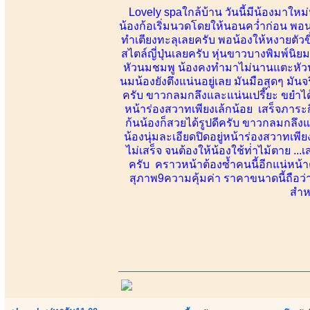
Lovely spaใกล้บ้าน วันนี้มีน้องมาใหม
น้องก้อเริ่มนวดโดยให้นอนคว่ำก่อน พอนว
ทำเตียงทะลุเลยครับ พอน้องให้หงายตัวข
สไตล์ญี่ปุ่นเลยครับ หุ่นขาวบางพิมพ์นิย
หัวนมชมพู น้องคงทำมาไม่นานแตะหัวน
นมน้องยังตึงแน่นอยู่เลย มันมือสุดๆ มัน
ครับ ขาวกลมกลึงและแน่นเปรี๊ยะ ขยำได้
หน้าร่องสวาทเพียงเล้กน้อย เสร็จภาระก
ก้นน้องก็สวยได้รูปดีครับ ขาวกลมกลึง
น้องนุ่มละเอียดปิดอยู่หน้าร่องสวาทเพียง
ไม่เสร็จ จนต้องให้น้องใช้ท่่าไม้ตาย 
ครับ คราวหน้าต้องซ้ำคนนี้อีกแน่หน้
สุภาพ9ความคุ้มค่า ราคาขนาดนี้ถือว
สำหร