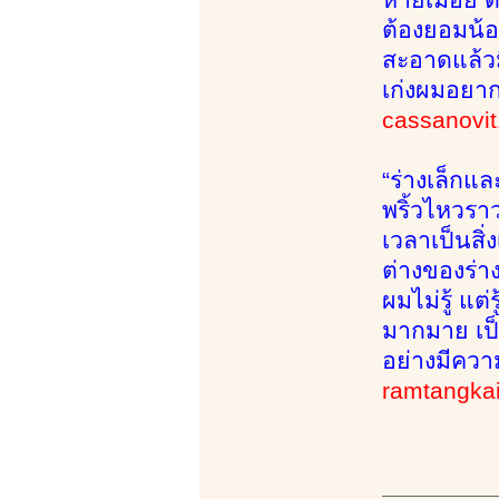
ต้องยอมน้
สะอาดแล้วม
เก่งผมอยา
cassanovit
“ร่างเล็กแ
พริ้วไหวรา
เวลาเป็นสิ่
ต่างของร่า
ผมไม่รู้ แต
มากมาย เป็น
อย่างมีควา
ramtangka