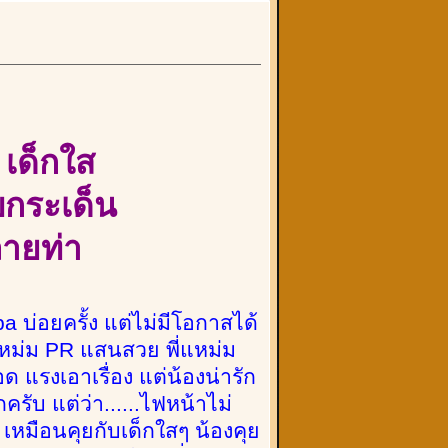
ง
เด็กใส
บกระเด็น
ลายท่า
 บ่อยครั้ง แต่ไม่มีโอกาสได้
่แหม่ม PR แสนสวย พี่แหม่ม
 แรงเอาเรื่อง แต่น้องน่ารัก
รับ แต่ว่า......ไฟหน้าไม่
ก เหมือนคุยกับเด็กใสๆ น้องคุย