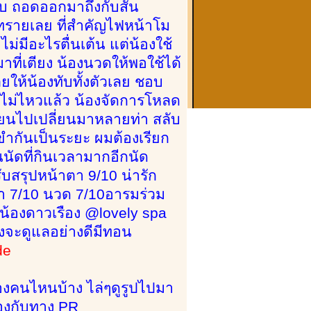
บ ถอดออกมาถึงกับสั่น
กาทรายเลย ที่สำคัญไฟหน้าโม
มีอะไรตื่นเต้น แต่น้องใช้
าที่เตียง น้องนวดให้พอใช้ได้
ยให้น้องทับทั้งตัวเลย ชอบ
ี่ไม่ไหวแล้ว น้องจัดการโหลด
ี่ยนไปเปลี่ยนมาหลายท่า สลับ
ขำกันเป็นระยะ ผมต้องเรียก
ป็นนัดที่กินเวลามากอีกนัด
บสรุปหน้าตา 9/10 น่ารัก
ำ 7/10 นวด 7/10อารมร่วม
น้องดาวเรือง @lovely spa
องจะดูแลอย่างดีมีทอน
de
น้องคนไหนบ้าง ไล่ๆดูรูปไปมา
้องกับทาง PR