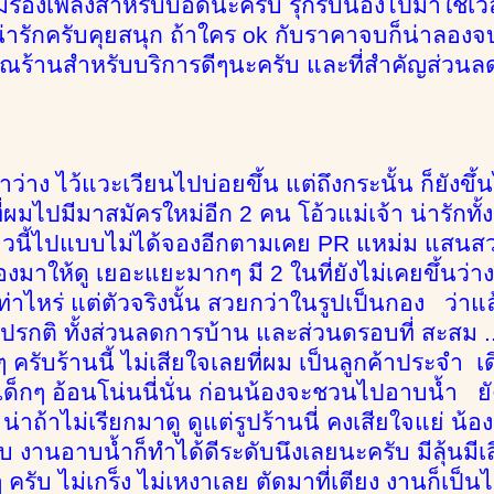
ม่ร้องเพลงสำหรับบอดี้นะครับ รุกรับน้องไปมาใช้เว
่ารักครับคุยสนุก ถ้าใคร ok กับราคาจบก็น่าลองจ
ณร้านสำหรับบริการดีๆนะครับ และที่สำคัญส่วนล
วลาว่าง ไว้แวะเวียนไปบ่อยขึ้น แต่ถึงกระนั้น ก็ยังขึ
่ผมไปมีมาสมัครใหม่อีก 2 คน โอ้วแม่เจ้า น่ารักทั้
าวนี้ไปแบบไม่ได้จองอีกตามเคย PR แหม่ม แสนสวย
องมาให้ดู เยอะแยะมากๆ มี 2 ในที่ยังไม่เคยขึ้นว่าง
ท่าไหร่ แต่ตัวจริงนั้น สวยกว่าในรูปเป็นกอง ว่าแล
รกติ ทั้งส่วนลดการบ้าน และส่วนดรอบที่ สะสม ... 
ๆ ครับร้านนี้ ไม่เสียใจเลยที่ผม เป็นลูกค้าประจำ เด
็กๆ อ้อนโน่นนี่นั่น ก่อนน้องจะชวนไปอาบน้ำ ยัง
่าถ้าไม่เรียกมาดู ดูแต่รูปร้านนี่ คงเสียใจแย่ น้อ
ับ งานอาบน้ำก็ทำได้ดีระดับนึงเลยนะครับ มีลุ้นมีเส
ๆ ครับ ไม่เกร็ง ไม่เหงาเลย ตัดมาที่เตียง งานก็เ