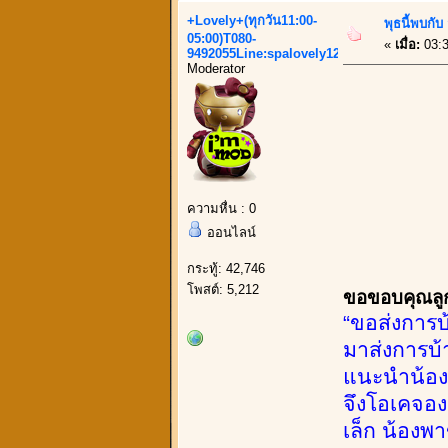
+Lovely+(ทุกวัน11:00-
พุธนี้พบกั
05:00)T080-
«
เมื่อ:
03:3
9492055Line:spalovely123
Moderator
ความหื่น : 0
ออนไลน์
กระทู้: 42,746
โพสต์: 5,212
ขอขอบคุณลูกค
“ขอส่งการบ
มาส่งการบ้
แนะนำน้องด
จึงโอเคจอง 
เล็ก น้องพา