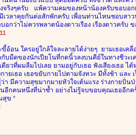
องจริงๆครับ แพ้ความคมของหน้าน้องครับขอบอกเส
ีเวลาคุยกันต่อสักพักครับ เพื่อนท่านไหนชอบสาวน
กบอกว่าไม่ควรพลาดน้องดาวเรือง เรืองดาวครับ 
11
ละขี้อ้อน ใครอยู่ใกล้ใจละลายได้ง่ายๆ ยามเธอเค
วกับมืดของนักเปียโนที่กดนิ้วลงบนคีย์ในทางชีวะ
งเดียวที่ผมลืมไปเลย ยามอยู่กับเธอ ฟังเสียงเธอ ไ
งกายเธอ เธอขยับกายไปตามจังหวะ มีทั้งช้า และ เ
่รู้ว่า มีความสุขมากมายหัวใจเต้นแรง ร่างกายปั่น
อีกคนหนึ่งที่น่าซ้ำ อย่างไม่รู้จบขอบคุณเธออีกครั้ง
มสุข ”
i