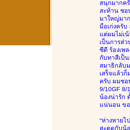
สนุกมากครั
สะท้าน ชอบ
มาใหญ่มากก
มือเก่งครั
แต่ผมไม่เน้
เป็นการส่ว
ซีดี ร้องเ
กับทาสีเป็
สมาธิกลับมา
เสร็จแล้วก
ครับ ผมชอบ
9/10GF 8/1
น้องน่ารัก
แน่นอน ขอบ
“ห่างหายไปเ
สะดุดกับน้