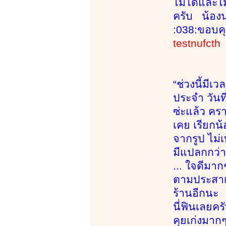
ไม่ได้และไ
ครับ น้องน
:038:ขอบคุ
testnufcth
“ช่วงนี้มีเ
ประจำ วันที
ซ่ะแล้ว คร
เคย เรียกน้
จากรูป ไม่เ
มีแปลกกว่าป
... ใจดีมาก
ตามประสาเด
ร้านอีกนะ น
นี่ฟินเลยคร
คุยเก่งมาก