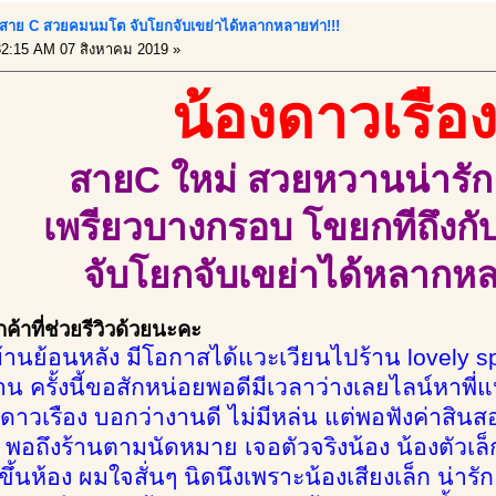
บ สาย C สวยคมนมโต จับโยกจับเขย่าได้หลากหลายท่า!!!
2:15 AM 07 สิงหาคม 2019 »
น้องดาวเรือ
สายC ใหม่ สวยหวานน่ารัก 
เพรียวบางกรอบ โขยกทีถึงกั
จับโยกจับเขย่าได้หลากห
้าที่ช่วยรีวิวด้วยนะคะ
้านย้อนหลัง มีโอกาสได้แวะเวียนไปร้าน lovely spa
าน ครั้งนี้ขอสักหน่อยพอดีมีเวลาว่างเลยไลน์หาพี
าวเรือง บอกว่างานดี ไม่มีหล่น แต่พอฟังค่าสินสอด
พอถึงร้านตามนัดหมาย เจอตัวจริงน้อง น้องตัวเล็กค
ขึ้นห้อง ผมใจสั่นๆ นิดนึงเพราะน้องเสียงเล็ก น่ารั