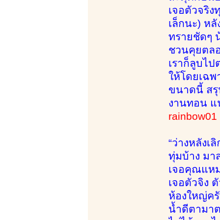
เจอตัวจริงท
เล็กนะ) หลั
ทรายชัดๆ น
ชวนคุยตลอด 
เราก็ลูบไป
ให้โดยเฉพาะ
ขนาดนี้ สร
งานทอน แ
rainbow0
“ว่างหลังเ
ทุ่มบ้าง ม
เจอคุณแหม่
เจอตัวจิง 
ห้องใหญ่ค
น้ำดีตามาตร