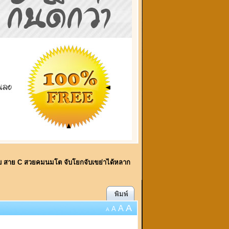
กับ สาย C สวยคมนมโต จับโยกจับเขย่าได้หลาก
พิมพ์
A
A
A
A