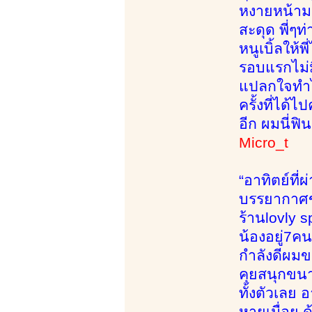
หงายหน้ามา
สะดุด พี่ๆท
หนูเบิ้ลให
รอบแรกไม่ม
แปลกใจทำไม
ครั้งที่ได้
อีก ผมนี่ฟิ
Micro_t
“อาทิตย์ที
บรรยากาศข้
ร้านlovly 
น้องอยู่7คน
กำลังดีผมข
คุยสนุกขนา
ทั้งตัวเลย 
หายเมื่อย 