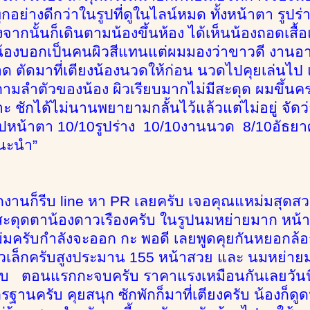
ุกอย่างดีกว่าในรูปที่ดูในไลน์หมด ทั้งหน้าตา รูปร
งจากนั้นก็เดินตามน้องขึ้นห้อง ได้เห็นน้องถอดเสื้
้องบอกเป็นคนผิวสีแทนแต่ผมมองว่าขาวดี งานอาบน
ตัดมาที่เตียงน้องนวดให้ก่อน นวดไปคุยเล่นไป แล้วก็
ตามลำตัวของน้อง ผิวเรียบมากไม่มีสะดุด ผมขึ้นคร
 ชักได้ไม่นานพยายามกลั้นไว้แล้วแต่ไม่อยู่ จัดว่าเป
ุปหน้าตา 10/10รูปร่าง 10/10งานนวด 8/10อัธยาศ
นะนำ”
1
ลิกงานก็รีบ line หา PR เลยครับ เจอคุณแหม่มสุด
าสะดุดตาน้องดาวเรืองครับ ในรูปนมหย่ายมาก หน้
มครับกำลังจะออก กะ พอดี เลยพูดคุยกันหยอกล้อก
ตัวเล็กครับสูงประมาน 155 หน้าสวย และ นมหย่าย
รับ ตอนแรกกะจบครับ ราคาแรงเหมือนกันเลยวันนี
ฐานครับ คุยสนุก ซักพักก็มาที่เตียงครับ น้องก็ดู