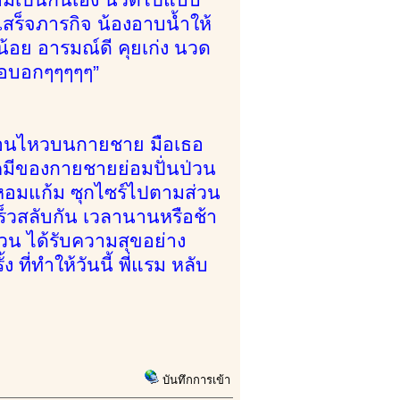
ร็จภารกิจ น้องอาบน้ำให้
้อย อารมณ์ดี คุยเก่ง นวด
ขอบอกๆๆๆๆๆ”
ลื่อนไหวบนกายชาย มือเธอ
เคมีของกายชายย่อมปั่นป่วน
ด้หอมแก้ม ซุกไซร์ไปตามส่วน
ร็วสลับกัน เวลานานหรือช้า
ป่วน ได้รับความสุขอย่าง
 ที่ทำให้วันนี้ พี่แรม หลับ
บันทึกการเข้า