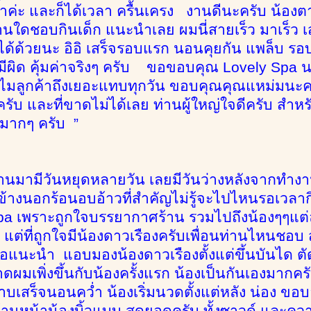
ค่ะ และก็ได้เวลา ครื้นเครง งานดีนะครับ น้องต
่านใดชอบกินเด็ก แนะนำเลย ผมนี่สายเร็ว มาเร็ว เส
้พี่ได้ด้วยนะ อิอิ เสร็จรอบแรก นอนคุยกัน แพล็บ
ีผิด คุ้มค่าจริงๆ ครับ ขอขอบคุณ Lovely Spa นะ
ลูกค้าถึงเยอะแทบทุกวัน ขอบคุณคุณแหม่มนะครับ
ไปครับ และที่ขาดไม่ได้เลย ท่านผู้ใหญ่ใจดีครับ สำห
นมากๆ ครับ ”
่ผ่านมามีวันหยุดหลายวัน เลยมีวันว่างหลังจากทำงา
างนอกร้อนอบอ้าวที่สำคัญไม่รู้จะไปไหนรอเวลาก
spa เพราะถูกใจบรรยากาศร้าน รวมไปถึงน้องๆๆแต่ละ
 แต่ที่ถูกใจมีน้องดาวเรืองครับเพื่อนท่านไหนชอบ 
อแนะนำ แอบมองน้องดาวเรืองตั้งแต่ขึ้นบันได ตัดม
ดผมเพิ่งขึ้นกับน้องครั้งแรก น้องเป็นกันเองมากค
อาบเสร็จนอนคว่ำ น้องเริ่มนวดตั้งแต่หลัง น่อง ขอ
ด้านหน้าน้องบิ้วแบบ สุดยอดครับ ทั้งซาวด์ และ