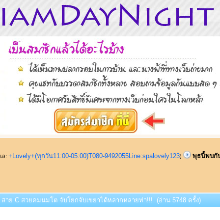
+Lovely+(ทุกวัน11:00-05:00)T080-9492055Line:spalovely123
พุธนี้พบ
ูแล:
)
กับ สาย C สวยคมนมโต จับโยกจับเขย่าได้หลากหลายท่า!!! (อ่าน 5748 ครั้ง)