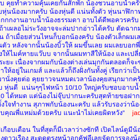
บ คุยทำความคุ้นเคยกันสักพัก น้องชวนอาบน้ำครั
หุ่นน้องมากครับ น้องหุ่นดี แน่นทั้งตัว หุ่นนาฬิ
กกงานอาบน้ำน้องธรรมดา อาบได้ดีพอควรครับ ไม่
บ ถ้าเผลอไม่ระวังอาจจะล่มปากอ่าวได้ครับ ตัดฉากม
น ถ้าเมื่อยส่วนไหนก็บอกน้องครับ น้องตัวเล็กผมเล
นตัว หลังจากนั้นน้องบิ้วให้ ผมขึ้นเลย ผมเลยบอกพ
พลงให้ไมค์หายแว๊บบ จากนั้นผมทาสีให้น้อง และเปล
นระยะ เนื่องจากผมกับน้องต่างเล่นมุกกันตลอดก็จะ
ให้อยู่ในเกมส์ และแล้วก็ถึงฝั่งกันทั้งคู่ เรียกว่าเ
็มานั่งคุยต่อ คุยยาวจนหมดเวลาน้องคุยสนุกมากครั
 หุ่นดี แน่นๆๆไฟหน้า 10/10 ใหญ่ครับชอบอาบน้
0 ได้หมด แต่น้องไม่จุ๊บปากนะครับสุดท้ายขอฝาก
 ตั้งใจทำงาน สุภาพกับน้องนะครับ แล้วรับรองว่าน้
คุณพี่แหม่มด้วยครับ แนะนำไม่เคยผิดหวัง”
ja
กือบเดือน ในที่สุดก็มีเวลาว่างซักที เปิดไลน์ดูมี
องดาวเรือง สะดุดตรงหน้าอกคัฟอีเลยจัดการจองน