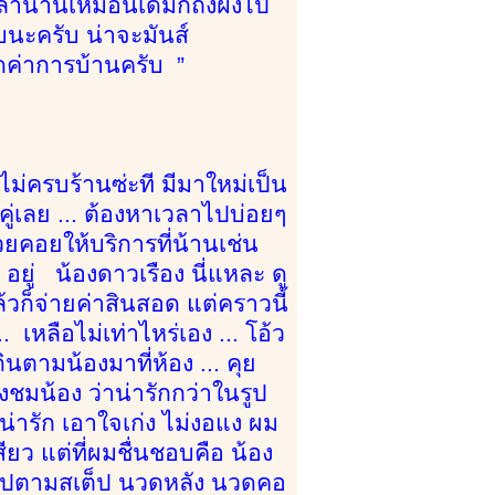
ลานานเหมือนเดิมก็ถึงฝั่งไป
บนะครับ น่าจะมันส์
ดค่าการบ้านครับ ”
้นไม่ครบร้านซ่ะที มีมาใหม่เป็น
งคู่เลย ... ต้องหาเวลาไปบ่อยๆ
คอยให้บริการที่น้านเช่น
 อยู่ น้องดาวเรือง นี่แหละ ดู
้วก็จ่ายค่าสินสอด แต่คราวนี้
เหลือไม่เท่าไหร่เอง ... โอ้ว
ินตามน้องมาที่ห้อง ... คุย
ชมน้อง ว่าน่ารักกว่าในรูป
งน่ารัก เอาใจเก่ง ไม่งอแง ผม
ียว แต่ที่ผมชื่นชอบคือ น้อง
ป็นไปตามสเต็ป นวดหลัง นวดคอ