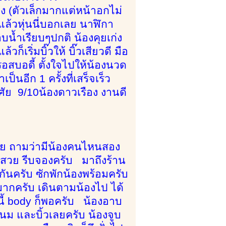
่าง (ตัวเล็กมากแต่หน้าอกไม่
อแล้วหุ่นนี่บอกเลย นาฬิกา
้ำเรียบๆปกติ น้องคุยเก่ง
เริ่มบิ๊วให้ บิ๊วเสียวดี มือ
อสบอดี้ ตั้งใจไปให้น้องนวด
็นอีก 1 ครั้งที่เสร็จเร็ว
ัย 9/10น้องดาวเรือง งานดี
สวย ถามว่ามีน้องคนไหนสอง
าสวย รีบจองครับ มาถึงร้าน
ันครับ ซักพักน้องพร้อมครับ
มากครับ เดินตามน้องไป ได้
้ body ก็พอครับ น้องอาบ
ดนม และบิ้วเลยครับ น้องจูบ