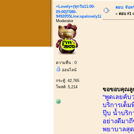
+Lovely+(ทุกวัน11:00-
ตอบ: จันทร
05:00)T080-
«
ตอบ #1 เม
9492055Line:spalovely123
Moderator
ความหื่น : 0
ออนไลน์
กระทู้: 42,765
โพสต์: 5,214
ขอขอบคุณลูกค
“พูดเลยคับว
บริการเต็ม
ปุ๊บ น้ำบร
อย่างดีมาถ
พยาบาลสุดแ