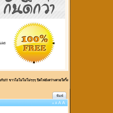
พบกับ!!! ขาวโอโม่โม่โม่ๆๆๆ ปิดไฟยังสว่างสวยใสวิ้ง
พิมพ์
A
A
A
A