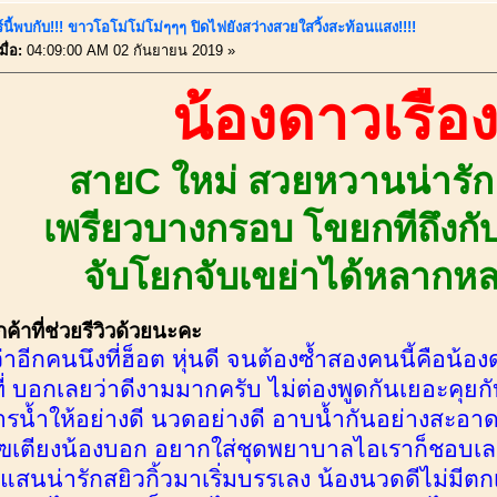
์นี้พบกับ!!! ขาวโอโม่โม่โม่ๆๆๆ ปิดไฟยังสว่างสวยใสวิ้งสะท้อนแสง!!!!
ื่อ:
04:09:00 AM 02 กันยายน 2019 »
น้องดาวเรือ
สายC ใหม่ สวยหวานน่ารัก 
เพรียวบางกรอบ โขยกทีถึงกั
จับโยกจับเขย่าได้หลากห
้าที่ช่วยรีวิวด้วยนะคะ
่าอีกคนนึงที่ฮ็อต หุ่นดี จนต้องซ้ำสองคนนี้คือน้อง
ที่ บอกเลยว่าดีงามมากครับ ไม่ต่องพูดกันเยอะคุยก
ิการน้ำให้อย่างดี นวดอย่างดี อาบน้ำกันอย่างสะ
ึฃเตียงน้องบอก อยากใส่ชุดพยาบาลไอเราก็ชอบเลยส
สนน่ารักสยิวกิ้วมาเริ่มบรรเลง น้องนวดดีไม่มีตกเ