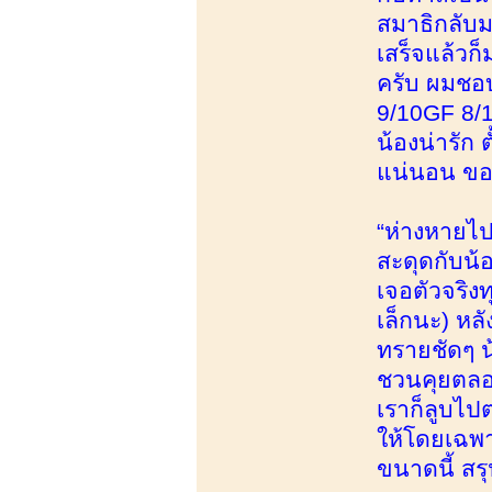
สมาธิกลับมา
เสร็จแล้วก
ครับ ผมชอบ
9/10GF 8/1
น้องน่ารัก
แน่นอน ขอบ
“ห่างหายไปเ
สะดุดกับน้
เจอตัวจริงท
เล็กนะ) หลั
ทรายชัดๆ น
ชวนคุยตลอด 
เราก็ลูบไป
ให้โดยเฉพาะ
ขนาดนี้ สร