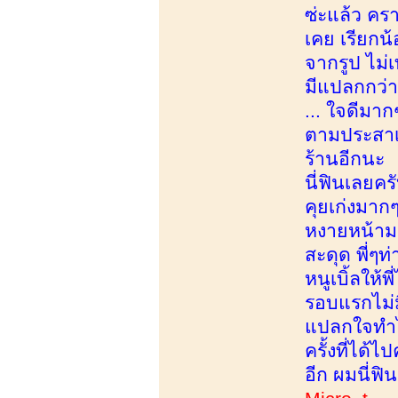
ซ่ะแล้ว คร
เคย เรียกน้
จากรูป ไม่เ
มีแปลกกว่าป
... ใจดีมาก
ตามประสาเด
ร้านอีกนะ น
นี่ฟินเลยคร
คุยเก่งมาก
หงายหน้ามา
สะดุด พี่ๆท
หนูเบิ้ลให
รอบแรกไม่ม
แปลกใจทำไม
ครั้งที่ได้
อีก ผมนี่ฟิ