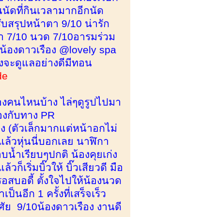
ป็นนัดที่กินเวลามากอีกนัด
บสรุปหน้าตา 9/10 น่ารัก
ำ 7/10 นวด 7/10อารมร่วม
น้องดาวเรือง @lovely spa
องจะดูแลอย่างดีมีทอน
de
น้องคนไหนบ้าง ไล่ๆดูรูปไปมา
้องกับทาง PR
่าง (ตัวเล็กมากแต่หน้าอกไม่
อแล้วหุ่นนี่บอกเลย นาฬิกา
้ำเรียบๆปกติ น้องคุยเก่ง
เริ่มบิ๊วให้ บิ๊วเสียวดี มือ
อสบอดี้ ตั้งใจไปให้น้องนวด
็นอีก 1 ครั้งที่เสร็จเร็ว
ัย 9/10น้องดาวเรือง งานดี