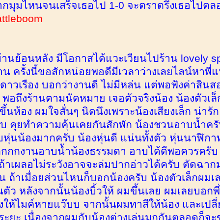
ากมุมไหนจนเสร็จเธอไป 1-0 จะตราตรึงเธอไปตลอ
attleboom
้านย้อนหลัง มีโอกาสได้แวะเวียนไปร้าน lovely spa
าน ครั้งนี้ขอสักหน่อยพอดีมีเวลาว่างเลยไลน์หาพี
าวเรือง บอกว่างานดี ไม่มีหล่น แต่พอฟังค่าสินสอด
พอถึงร้านตามนัดหมาย เจอตัวจริงน้อง น้องตัวเล็กค
ขึ้นห้อง ผมใจสั่นๆ นิดนึงเพราะน้องเสียงเล็ก น่ารั
บ คุยทำความคุ้นเคยกันสักพัก น้องชวนอาบน้ำครั
หุ่นน้องมากครับ น้องหุ่นดี แน่นทั้งตัว หุ่นนาฬิ
กกงานอาบน้ำน้องธรรมดา อาบได้ดีพอควรครับ ไม่
บ ถ้าเผลอไม่ระวังอาจจะล่มปากอ่าวได้ครับ ตัดฉากม
น ถ้าเมื่อยส่วนไหนก็บอกน้องครับ น้องตัวเล็กผมเล
นตัว หลังจากนั้นน้องบิ้วให้ ผมขึ้นเลย ผมเลยบอกพ
พลงให้ไมค์หายแว๊บบ จากนั้นผมทาสีให้น้อง และเปล
นระยะ เนื่องจากผมกับน้องต่างเล่นมุกกันตลอดก็จะ