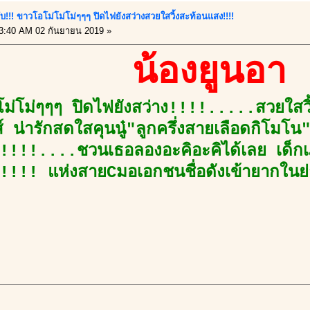
กับ!!! ขาวโอโม่โม่โม่ๆๆๆ ปิดไฟยังสว่างสวยใสวิ้งสะท้อนแสง!!!!
3:40 AM 02 กันยายน 2019 »
น้องยูนอา
โม่โม่ๆๆๆ ปิดไฟยังสว่าง!!!!.....สวยใสว
งส์ น่ารักสดใสคุนนู๋"ลูกครึ่งสายเลือดกิโมโ
!!!!....ชวนเธอลองอะคิอะคิได้เลย เด็กเ
ยา!!!! แห่งสายCมอเอกชนชื่อดังเข้ายากใน