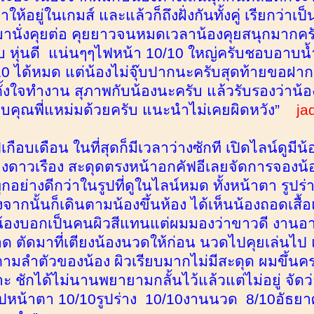
ให้อยู่ในเกมส์ และแล้วก็ถึงฝั่งกันทั้งคู่ เรียกว่าเ
็มานั่งคุยต่อ คุยยาวจนหมดเวลาน้องคุยสนุกมากครั
 หุ่นดี แน่นๆๆไฟหน้า 10/10 ใหญ่ครับชอบอาบน้
0 ได้หมด แต่น้องไม่จุ๊บปากนะครับสุดท้ายขอฝาก
 ตั้งใจทำงาน สุภาพกับน้องนะครับ แล้วรับรองว่าน้
คุณพี่แหม่มด้วยครับ แนะนำไม่เคยผิดหวัง”
ja
กือบเดือน ในที่สุดก็มีเวลาว่างซักที เปิดไลน์ดูมี
องดาวเรือง สะดุดตรงหน้าอกคัฟอีเลยจัดการจองน
ุกอย่างดีกว่าในรูปที่ดูในไลน์หมด ทั้งหน้าตา รูปร
งจากนั้นก็เดินตามน้องขึ้นห้อง ได้เห็นน้องถอดเสื้
้องบอกเป็นคนผิวสีแทนแต่ผมมองว่าขาวดี งานอาบน
ตัดมาที่เตียงน้องนวดให้ก่อน นวดไปคุยเล่นไป แล้วก็
ตามลำตัวของน้อง ผิวเรียบมากไม่มีสะดุด ผมขึ้นคร
 ชักได้ไม่นานพยายามกลั้นไว้แล้วแต่ไม่อยู่ จัดว่าเป
ุปหน้าตา 10/10รูปร่าง 10/10งานนวด 8/10อัธยาศ