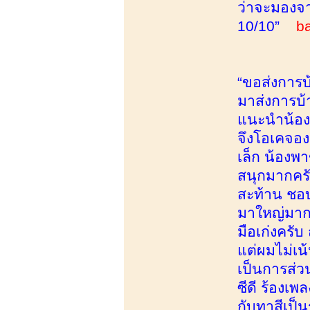
ว่าจะมองจ
10/10”
b
“ขอส่งการบ
มาส่งการบ้
แนะนำน้องด
จึงโอเคจอง 
เล็ก น้องพา
สนุกมากครั
สะท้าน ชอบ
มาใหญ่มากก
มือเก่งครั
แต่ผมไม่เน้
เป็นการส่ว
ซีดี ร้องเ
กับทาสีเป็