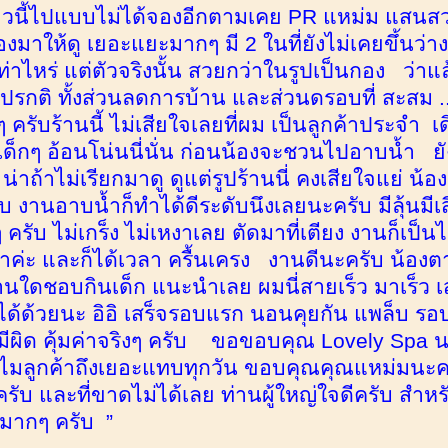
าวนี้ไปแบบไม่ได้จองอีกตามเคย PR แหม่ม แสนสวย
องมาให้ดู เยอะแยะมากๆ มี 2 ในที่ยังไม่เคยขึ้นว่าง
ท่าไหร่ แต่ตัวจริงนั้น สวยกว่าในรูปเป็นกอง ว่าแล
รกติ ทั้งส่วนลดการบ้าน และส่วนดรอบที่ สะสม ... 
ๆ ครับร้านนี้ ไม่เสียใจเลยที่ผม เป็นลูกค้าประจำ เด
็กๆ อ้อนโน่นนี่นั่น ก่อนน้องจะชวนไปอาบน้ำ ยัง
่าถ้าไม่เรียกมาดู ดูแต่รูปร้านนี่ คงเสียใจแย่ น้อ
ับ งานอาบน้ำก็ทำได้ดีระดับนึงเลยนะครับ มีลุ้นมีเส
ๆ ครับ ไม่เกร็ง ไม่เหงาเลย ตัดมาที่เตียง งานก็เ
ค่ะ และก็ได้เวลา ครื้นเครง งานดีนะครับ น้องต
่านใดชอบกินเด็ก แนะนำเลย ผมนี่สายเร็ว มาเร็ว เส
้พี่ได้ด้วยนะ อิอิ เสร็จรอบแรก นอนคุยกัน แพล็บ
ีผิด คุ้มค่าจริงๆ ครับ ขอขอบคุณ Lovely Spa นะ
ลูกค้าถึงเยอะแทบทุกวัน ขอบคุณคุณแหม่มนะครับ
ไปครับ และที่ขาดไม่ได้เลย ท่านผู้ใหญ่ใจดีครับ สำห
นมากๆ ครับ ”