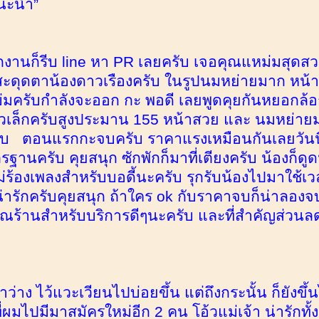
นะนำ”
1
ลิกงานก็รีบ line หา PR เลยครับ เจอคุณแหม่มสุด
าสะดุดตาน้องดาวเรืองครับ ในรูปนมหย่ายมาก หน้
มครับกำลังจะออก กะ พอดี เลยพูดคุยกันหยอกล้อก
ตัวเล็กครับสูงประมาน 155 หน้าสวย และ นมหย่าย
รับ ตอนแรกกะจบครับ ราคาแรงเหมือนกันเลยวันนี
ฐานครับ คุยสนุก ซักพักก็มาที่เตียงครับ น้องก็ดู
ม่ร้องเพลงสำหรับบอดี้นะครับ รุกรับน้องไปมาใช้เว
่ารักครับคุยสนุก ถ้าใคร ok กับราคาจบก็น่าลองจ
ณร้านสำหรับบริการดีๆนะครับ และที่สำคัญส่วนล
วลาว่าง ไว้แวะเวียนไปบ่อยขึ้น แต่ถึงกระนั้น ก็ยังขึ
่ผมไปมีมาสมัครใหม่อีก 2 คน โอ้วแม่เจ้า น่ารักทั้