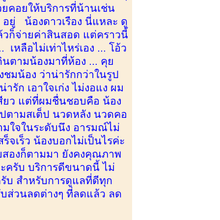
คอยให้บริการที่น้านเช่น
 อยู่ น้องดาวเรือง นี่แหละ ดู
้วก็จ่ายค่าสินสอด แต่คราวนี้
เหลือไม่เท่าไหร่เอง ... โอ้ว
ินตามน้องมาที่ห้อง ... คุย
ชมน้อง ว่าน่ารักกว่าในรูป
งน่ารัก เอาใจเก่ง ไม่งอแง ผม
ียว แต่ที่ผมชื่นชอบคือ น้อง
ป็นไปตามสเต็ป นวดหลัง นวดคอ
ามใจในระดับนึง อารมณ์ไม่
ร็จเร็ว น้องบอกไม่เป็นไรค่ะ
 รอบสองก็ตามมา ยังคงคุณภาพ
ครับ บริการดีขนาดนี้ ไม่
 สำหรับการดูแลที่ดีทุก
รับส่วนลดต่างๆ ที่ลดแล้ว ลด