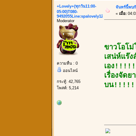
+Lovely+(ทุกวัน11:00-
จันทร์นี้พบ
05:00)T080-
«
เมื่อ:
04:0
9492055Line:spalovely123
Moderator
ขาวโอโม่
เสน่ห์แร๊
ความหื่น : 0
เอง!!!!!
ออนไลน์
เรื่องจัด
กระทู้: 42,765
บน!!!!!
โพสต์: 5,214