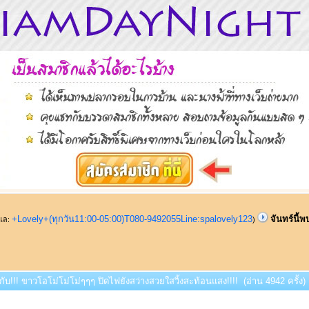
+Lovely+(ทุกวัน11:00-05:00)T080-9492055Line:spalovely123
จันทร์นี้
ูแล:
)
บกับ!!! ขาวโอโม่โม่โม่ๆๆๆ ปิดไฟยังสว่างสวยใสวิ้งสะท้อนแสง!!!! (อ่าน 4942 ครั้ง)