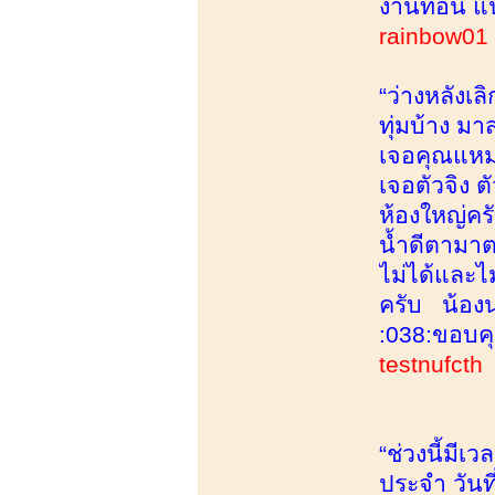
งานทอน แ
rainbow0
“ว่างหลังเ
ทุ่มบ้าง ม
เจอคุณแหม่
เจอตัวจิง 
ห้องใหญ่ค
น้ำดีตามาตร
ไม่ได้และไ
ครับ น้องน
:038:ขอบคุ
testnufcth
“ช่วงนี้มีเ
ประจำ วันที