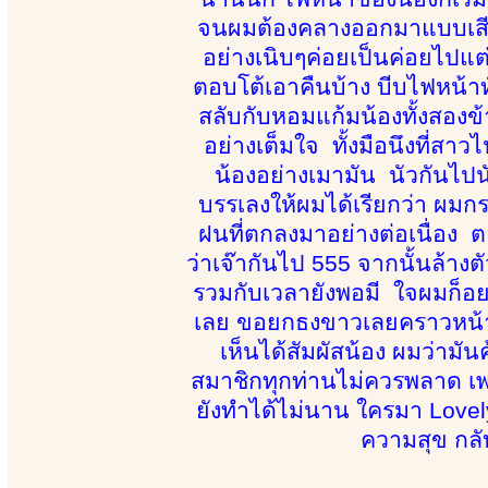
จนผมต้องคลางออกมาแบบเสียงห
อย่างเนิบๆค่อยเป็นค่อยไปแต่ก
ตอบโต้เอาคืนบ้าง บีบไฟหน้าทั
สลับกับหอมแก้มน้องทั้งสองข้
อย่างเต็มใจ ทั้งมือนึงที่สาวไ
น้องอย่างเมามัน นัวกันไปน
บรรเลงให้ผมได้เรียกว่า ผมก
ฝนที่ตกลงมาอย่างต่อเนื่อง 
ว่าเจ๊ากันไป 555 จากนั้นล้างต
รวมกับเวลายังพอมี ใจผมก็อย
เลย ขอยกธงขาวเลยคราวหน้า 
เห็นได้สัมผัสน้อง ผมว่ามั
สมาชิกทุกท่านไม่ควรพลาด เพร
ยังทำได้ไม่นาน ใครมา Lovel
ความสุข กลับ