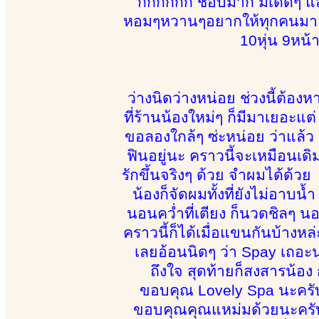
กกกกกก ชอบมาก มีเด็ดๆ และก้
หอมๆหวานๆอยากให้ทุกคนมาลองจ
10หุ่น 9หน้
ว่างนิดว่างหน่อย ช่วงนี้ต้องหา
ที่ร้านน้องใหม่ๆ ก็มีมาเยอะแต่
ขอลองใกล้ๆ ซ่ะหน่อย ว่าแล้ว ก
ฟินอยู่นะ คราวนี้จะเหมือนเดิม
รักขึ้นจริงๆ ด้วย จำผมได้ด้
น้องก็จัดผมทั้งที่ยังไม่อาบน้
นอนคว่ำที่เตียง ก็นวดชิลๆ นอน
คราวนี้ก็ได้เมื่อแขนกันบ้างห
เลยอ้อนนิดๆ ว่า Spay เถอะน
ถึงใจ สุดท้ายก็สงสารน้
ขอบคุณ Lovely Spa นะครับ 
ขอบคุณคุณแหม่มด้วยนะครับ จ