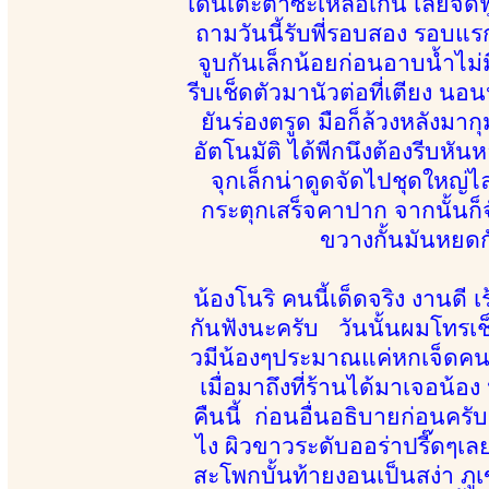
เด่นเตะตาซะเหลือเกิน เลยจัดฟ
ถามวันนี้รับพี่รอบสอง รอบแรก
จูบกันเล็กน้อยก่อนอาบน้ำไม
รีบเช็ดตัวมานัวต่อที่เตียง น
ยันร่องตรูด มือก็ล้วงหลังมา
อัตโนมัติ ได้พีกนึงต้องรีบ
จุกเล็กน่าดูดจัดไปชุดใหญ่
กระตุกเสร็จคาปาก จากนั้นก็จั
ขวางกั้นมันหยดกั
น้องโนริ คนนี้เด็ดจริง งานดี
กันฟังนะครับ วันนั้นผมโทรเช็
วมีน้องๆประมาณแค่หกเจ็ดคน แต
เมื่อมาถึงที่ร้านได้มาเจอน
คืนนี้ ก่อนอื่นอธิบายก่อนครั
ไง ผิวขาวระดับออร่าปรี๊ดๆเล
สะโพกบั้นท้ายงอนเป็นสง่า ภู