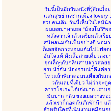
วันนี้เป็นอีกวันหนึ่งที่รู้สึกเ
แสนสุขย่านชานเมือง lovery sp
สวยคนเดิม วันนี้เห็นในไลน์น้อ
ผมเลยมาหาเธอ "น้องโนริ"พอน้
หลังจากเจ้าตัวเตรียมตัวเรีย
สนิทสนมกันเป็นอย่างดี พอมาถ
ก็เลยจัดการหอมแก้มไป1ฟอดแล
อันโจแท้ ดึงเสื้อสายเดี่ยวลงม
จุกเล็กๆกับกลิ่นสาปสาวสุดยอ
อาบนำ้กัน น้องอาบนำ้ดีแต่อาจ
ไหวแล้วพี่มาต่อบนเตียงกันเถอ
วกันเลยที่เดียว ไม่ว่าจะด
คาราโอเกะ ได้เก่งมาก เราบอก
มันมาก กลิ่นของเธอช่างหอม
แล้วเราก็กอดกันสักพักนึก แ
สำหรับใครที่เน้นงานเหมือนอย