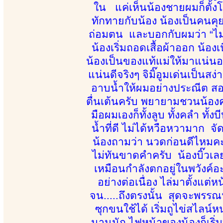
ใน แค่เห็นน้องชายผมก็ตั้งโด
ทักทายกับน้อง น้องเป็นคนคุยด
ถ่อมตน และบอกกับผมว่า “ไม่ต้อ
น้องเริ่มถอดเสื้อผ้าออก น้อง
น้องเป็นของแท้แม่ให้มาแน่นอ
แน่นดีจริงๆ จิมิ๊อูมเด่นเป็นสง่
อาบน้ำให้ผมอย่างประณีต สอง
ตื่นเต้นครับ พยายามชวนน้องค
มือผมเองก็ทั้งลูบ ทั้งคลำ ทั
น้ำที่ดี ไม่ได้หวือหวามาก จั
น้องถามว่า นวดก่อนดีไหมคะ
ไม่ทันขาดคำครับ น้องบิ๊วเล
เหมือนกำลังตกอยู่ในพวังค์อ
อย่างต่อเนื่อง ไล่มาตั้งแต
จน.....ถึงตรงนั้น สุดจะพรรณ
ซุกขนใช้ได้ เริ่มถูไข่สไลน์ห
นานนัก ไฟหน้าของน้องก็เริ