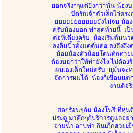
ยอกจริงๆๆแต่ยิ่งกว่านั้น น้องบอ
บีดรักเจ้าตัวเล็กไว่ตร
ยยยยยยยยยยยยั่งไม่จบ น้องมี
ครับน้องบอก ท่าสุดท้ายนี้ เ
ต่อที่เตียงครับ น้องเริ่มต้น
ลงลิ้นบิ้วตั้งแต่ต้นคอ ลงถึงถ
น้อยน้องตัวน้อยโดนทักทายแบนั
ต้องบอกว่าให้ทำยังไง ไม่ต้องร้
ผมเองเด็กใหม่ครับ แม้นจะท
จัดการผมได้ น้องก็เขื่่อน
งานดีจริ
สดๆร้อนๆกับ น้องโนริ ที่หุ่
ประตู มาดึกๆก้บริการดูแลอย่า
อาบน้ำ อาบท่า กินเก็กฮวย