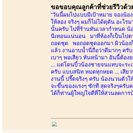
ขอขอบคุณลูกค้าที่ช่วยรีวิวด้
”วันนี้ผมไปแบบมีเป้าหมาย จองน้องส
ให้ลอง จริงๆ ผมก็ไม่ได้ดุดัน อะไรม
นั้นครับ ไปที่ร้านทันเวลากำหนด น้
นีเทอนแน่นอน มาที่ห้องก็เป็นไปตาม
ถอดชุด พอถอดชุดออกมา ผิวน้องก็ขา
แล้ว งานอาบน้ำนี่ถือว่าดีมากๆ คร
เบาๆ พอเสียว หันหน้ามา อันนี้ต้อ
... แต่โดนบิ้วน้องชายจนแทบจะระเ
ครับ แบบสนิท หมดทุกหยด ... เสียวปร
งานนี้ ปรี๊ดจริงๆ ครับ น้องนวนต
จะขึ้นของแรงๆ ซักที สุดจริงๆครั
ได้ก็ท่านผู้ใหญ่ใจดีที่ให้ส่วนลดการ