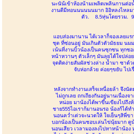
นะนัน้เข้าห้องน้ามเพลิดเพลินกานต
งานดีมีทอนนนนนนมาก อิอิหลงไหลมา
ตัว. 8.5หุ่นโดยรวม. 9
แอบส่องมานาน ได้เวลาก็จองเลยแรกเจ
ชุด ที่ซ่อนอยู่ มันเกินตัวตัวมัธ
เน้นที่งานบิ้วน้องเป็นคนซุกซน ทุก
หน้าหวานๆ ตัวเล็กๆ มันลุยได้ใจปล่อยใ
จุดติดง่ายสัมผัสช่วงล่าง น้ำมา ซาด์วดั
จับห่อกล้วย ค่อยๆขยับ ไป
หลังจากทำงานเสร็จเหนื่อยล้า จึงนัดม
ไม่ถูกเลย ถกเถียงกันอยู่นานเนื่องจ
หน่อย มาน้องได้พาขึ้นเขียงไปถึ
ชาย555ไอเราก้มานอนรอ น้องก้ได้ทำก
นอนคว่ำเด่วจะนวดให้ ใจเย็นๆสิพี่ข
บอกน้องเป็นคนชอบเล่นไข่นุ้ยมาก ดู
นอนเสียว เวลามองลงไปหาหน้าน้อง ห