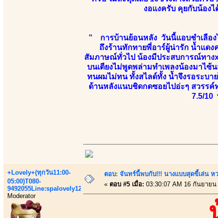
งอแงครับ คุยกับน้อ
” การบ้านย้อนหลัง วันนี้แอบชำเลืองไ
ถึงร้านทักทายพี่อาร์ผู้น่ารัก น้ำแดง
สัมภาษณ์ทั่วไป น้องมีประสบการณ์ทางx
บนเตียงไม่พูดพล่ามทำเพลงน้องมาไซ้น
ทนผมไม่ทน ทั้งสไลด์ทั้ง น้ำจึงรอระบาย
ด้านหลังแนบชิดกดซอยไปอ่ะๆ สวรรค์ท
7.5/10 
+Lovely+(ทุกวัน11:00-
ตอบ: จันทร์นี้พบกับ!!! นางแบบสุดขี้เล่น หว
05:00)T080-
«
ตอบ #5 เมื่อ:
03:30:07 AM 16 กันยายน
9492055Line:spalovely123
Moderator