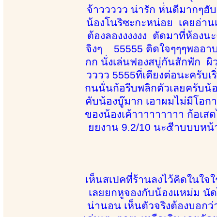
จ้าววววว น่ารัก ห่่นดีมากๆ
น้องโนริซะกะหน่อย เคยอ่าน
ต้องลองงงงงง ตัดมาที่ห้องนะ
จิงๆ 55555 ติดใจๆๆๆพออาบน้ำ
กก นั่งเล่นฟองสบู่กันสักพัก 
วววว 5555ที่เตียงต่อนะครั
กนนั่นก้อรีบพลิกตัวเลยครับน้
คับน้องบู๊มาก เอาผมไม่มีโอ
ของน้องเค้าาาาาาาาา ก้อเ
ยยงาน 9.2/10 นะ๕ีาบบบหน้
เห็นสเปคที่ร้านลงไว้คิดในใจ
เลยยกหูจองกับน้องแหม่ม นั
น่านอน เห็นตัวจริงต้องบอกว