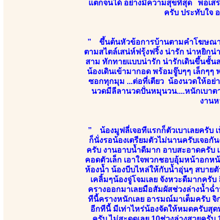
แตกจนได้ อย่างมีความสุขที่สุด พอเสร็
ครับ ประทับใจ 
” ขึ้นต้นหัวข้อการบ้านตามคำโฆษณาข
ตามสไตล์เสน่ห์ฟรุ้งฟริ้ง น่ารัก น่าหยิ
สาม ทักทายแบบน่ารัก น่ารักเดินขึ้นชั้น
น้องเดินเข้ามากอด พร้อมจู๊บๆๆ เล็ก
ซอกทุกมุม ...ต่อที่เตียว น้องนวดให้อ
นวดมีลีลานวดปั่นหมุนวน....หนักเบาตา
งานหว
” น้องมูฟลี่เจอทีแรกก็ตัวเบาเลยครับ 
ก็นั่งรอน้องเตรียมตัวไม่นานครับเจอกั
ครับ งานอาบน้ำดีมาก อาบสะอาดครับ เสีย
คอดตัวเล็ก เอาใจพวกชอบอุ้มหน้าอกหน้
ห้องน้ำ น้องบีบไหล่ให้กับน้ำอุ่นๆ สบา
เคลิ้มๆน้องจู่โจมเลย จังหวะดีมากครับ 
ครางออกมาเลยมือสัมผัสช่วงล่างน้ำฉ่ำ
ทีนี้ครางหนักเลย อารมณ์มาเต็มครับ 
อีกทีนี้ มีเท่าไหร่น้องจัดให้หมดครับ
ครับ ไม่สะดุดเลย 10ช่วงล่างสวยครับ 1