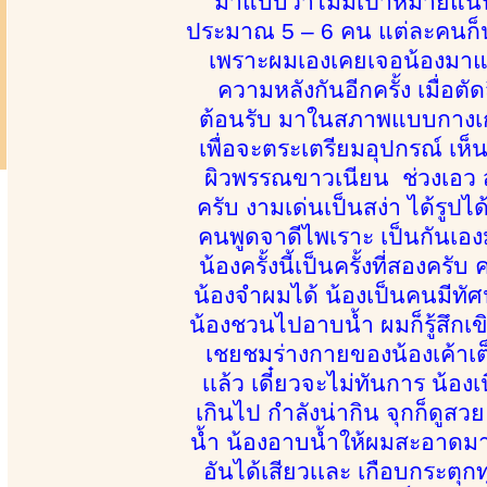
มาแบบว่าไม่มีเป้าหมายแน่น
ประมาณ 5 – 6 คน แต่ละคนก็น่า
เพราะผมเองเคยเจอน้องมาแล้ว
ความหลังกันอีกครั้ง เมื่อต
ต้อนรับ มาในสภาพแบบกางเกงย
เพื่อจะตระเตรียมอุปกรณ์ เห็น
ผิวพรรณขาวเนียน ช่วงเอว สะ
ครับ งามเด่นเป็นสง่า ได้รูปไ
คนพูดจาดีไพเราะ เป็นกันเอ
น้องครั้งนี้เป็นครั้งที่สองครั
น้องจำผมได้ น้องเป็นคนมีทัศนค
น้องชวนไปอาบน้ำ ผมก็รู้สึกเ
เชยชมร่างกายของน้องเค้าเต็
เเล้ว เดี๋ยวจะไม่ทันการ น้อ
เกินไป กำลังน่ากิน จุกก็ดู
น้ำ น้องอาบน้ำให้ผมสะอาดมากๆ
อันได้เสียวเเละ เกือบกระตุ