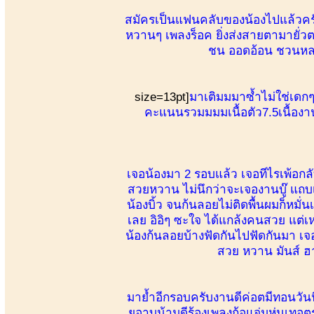
สมัครเป็นแฟนคลับของน้องไปแล้วครับ
หวานๆ เพลงร็อค ยิ่งส่งสายตามายั่วต
ชน ออดอ้อน ชวนหลง
size=13pt]
มาเติมมมาซ้ำไม่ใช่เดก
คะแนนรวมมมมเนื้อตัว7.5เนื้อง
เจอน้องมา 2 รอบแล้ว เจอทีไรเพ้อก
สวยหวาน ไม่นึกว่าจะเจองานบู๊ แถบ
น้องบิ้ว จนก้นลอยไม่ติดพื้นผมก็หมั
เลย อิอิๆ ซะใจ ได้แกล้งคนสวย แต่เ
น้องก้นลอยบ้างฟัดกันไปฟัดกันมา เจ
สวย หวาน มันส์ ฮา บ
มาย้ำอีกรอบครับงานดีค่อตมีทอนวันน
ยอาบน้ามดีร้องเพลงก้อแจ่มหุ่นเทอ