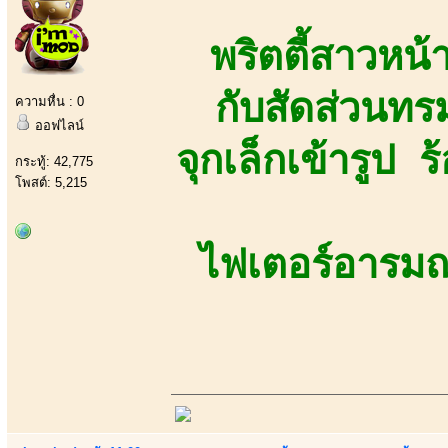
พริตตี้สาวหน้าย
กับสัดส่วน
ความหื่น : 0
ออฟไลน์
จุกเล็กเข้ารูป 
กระทู้: 42,775
โพสต์: 5,215
ไฟเตอร์อารมณ์