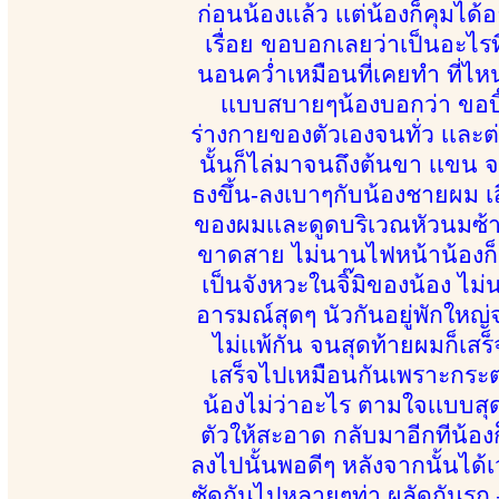
ก่อนน้องเเล้ว เเต่น้องก็คุมได
เรื่อย ขอบอกเลยว่าเป็นอะไรที
นอนคว่ำเหมือนที่เคยทำ ที่ไห
เเบบสบายๆน้องบอกว่า ขอบิ๊
ร่างกายของตัวเองจนทั่ว เเละ
นั้นก็ไล่มาจนถึงต้นขา เเขน 
ธงขึ้น-ลงเบาๆกับน้องชายผม เส
ของผมเเละดูดบริเวณหัวนมซ้า
ขาดสาย ไม่นานไฟหน้าน้องก็ถู
เป็นจังหวะในจิ๊มิของน้อง ไม
อารมณ์สุดๆ นัวกันอยู่พักใหญ่จน
ไม่เเพ้กัน จนสุดท้ายผมก็เส
เสร็จไปเหมือนกันเพราะกระต
น้องไม่ว่าอะไร ตามใจเเบบสุ
ตัวให้สะอาด กลับมาอีกทีน้อ
ลงไปนั้นพอดีๆ หลังจากนั้นได้เ
ซัดกันไปหลายๆท่า ผลัดกันรุก 