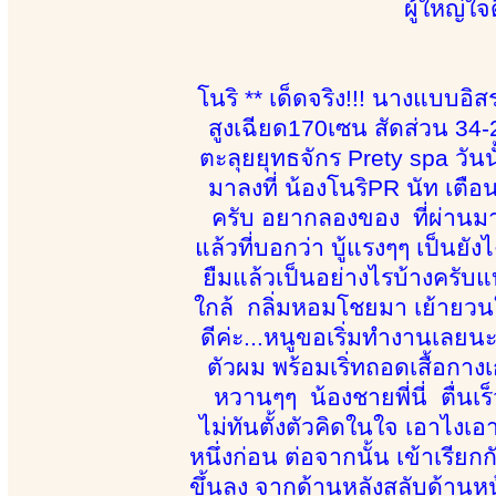
ผู้ใหญ่ใจ
โนริ ** เด็ดจริง!!! นางแบบอิสร
สูงเฉียด170เซน สัดส่วน 34-2
ตะลุยยุทธจักร Prety spa วัน
มาลงที่ น้องโนริPR นัท เตือ
ครับ อยากลองของ ที่ผ่านม
แล้วที่บอกว่า บู้แรงๆๆ เป็นยั
ยืมแล้วเป็นอย่างไรบ้างครับแบ
ใกล้ กลิ่มหอมโชยมา เย้ายวนใจ 
ดีค่ะ...หนูขอเริ่มทำงานเลยน
ตัวผม พร้อมเริ่ทถอดเสื้อกางเ
หวานๆๆ น้องชายพี่นี่ ตื่นเร็
ไม่ทันตั้งตัวคิดในใจ เอาไงเอ
หนึ่งก่อน ต่อจากนั้น เข้าเรีย
ขึ้นลง จากด้านหลังสลับด้านหน้า