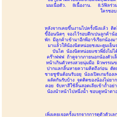
มมเนื่้อตัว. 8เนื้องาน. 8.5ฟิล
ใครชอบส
หลังจากเคยขึ้นงานไปครั้งนึงแล้ว ติด
ขี้อ้อนนิดๆ จองไว้รอบดึกเปนลูกค้าน้อ
พัก มีลูกค้าเข้ามาอีกพีอาร์เรียกน้อง
มาแล้วให้น้องนิดหน่อยชงมะตูมเย็นจ
บันได น้องนิดหน่อยแซวพี่ยังไม่ไ
คร๊าฟฟฟ ถ้าดูจากภายนอกน้องตัวเล็ก
หน้าเกินตัวทรงสวยนุ่มมือ ผิวพรรณข
ปากแลกลิ้นหายความคิดถึงก่อน ตัดมาท
ชายชูชันต้อนรับอยุ น้องเปิดเกมร้องเ
ผลัดกันรับบ้าง จุดติดของน้องไม่ยาก
คอย จับทาสีใช้ลิ้นสอดเลียเข้าถ้ำอย่า
น้องนำหน้าไปหนึ่งน้ำ ชอบดูหน้าตา
เพิ่งเคยเจอครั้งแรกจากการดุตัวตัวเล