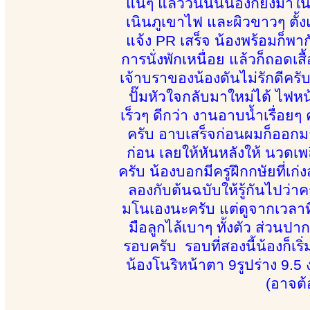
แน่ๆ แล้ววันนั้นน้องก็ยังมา
เนินภูเขาไฟ และผิวขาวๆ ตั้งแ
แจ้ง PR เสร็จ น้องพร้อมก็พา
การนั่งพักเหนื่อย แล้วก็ถอดเส
เจ้าบราของน้องดันไม่รักดีครั
ปั๊มหัวใจกลับมาใหม่ได้ ไฟห
เร็วๆ ดีกว่า งานอาบน้ำเรื่อย
ครับ อาบเสร็จก่อนผมก็ออก
ก่อน เลยให้หันหลังให้ นวดเพล
ครับ น้องบอกมีครูฝึกกษัยที่เก
ลองกับต้นฉบับให้รู้กันไปว่าครู
มโนเองนะครับ แต่ดูจากเวลาที่ท
มือลูกไล้เบาๆ ทั้งตัว ส่วนปา
รอบครับ รอบที่สองนี้น้องก็เ
น้องโนริหน้าตา 9รูปร่าง 9.5 
(อาจต้