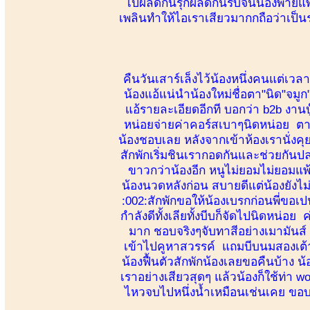
ไปผลัดกันรุกผลัดกันรับจนน้องพ่ายแพ
เพลินทำให้ไอเราเสียวมากกถือว่าเป็น
คืนวันเสาร์เล็งไว้น้องหนึ่งคนแต่เว
น้องแอ้แน่นำน้องใหม่ชื่อตา"นิด"จมู
แอ้รายละเอียดอีกที บอกว่า b2b งานบ
หน่อยจ่ายค่าคอร์สเบาๆนิดหน่อย ตาม
น้องชอบเลย หลังจากเข้าห้องเรานั่ง
สักพักเริ่มชินเรากอดกันและช่วยกันป
ขาวกว่าน้องอีก หนูไม่ยอมไม่ยอมแพ
น้องนวดหลังก่อน สบายดีแต่น้องยังไม่เ
:002:สักพักขอให้น้องเบรกก่อนพี่ขอเ
กำลังดีทั้งเลียทั้งบีบก็จัดไปนิดหน่อ
มาก ชอบจริงๆจับทาสีอย่างเมามันส์ น
เข้าไปคูหาสวรรค์ แถมบีบนมสองเต้าเพ
น้องฟื้นตัวสักพักน้องเลยขอคืนบ้าง
เราอย่างเสียวสุดๆ แล้วน้องก็ใช้ท่า 
ไหวจบไปหนึ่งน้ำเหมือนเช่นเคย ขอบค