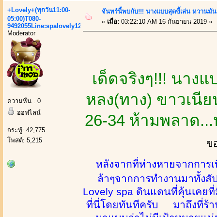
+Lovely+(ทุกวัน11:00-
จันทร์นี้พบกับ!!! นางแบบสุดขี้เล่น หวานมันส
05:00)T080-
«
เมื่อ:
03:22:10 AM 16 กันยายน 2019 »
9492055Line:spalovely123
Moderator
เด็ดจริงๆ!!! นางแบบ
หลง(ทาง) ขาวเนียน
ความหื่น : 0
ออฟไลน์
26-34 ห้ามพลาด...ห
กระทู้: 42,775
โพสต์: 5,215
ขอ
หลังจากที่ห่างหายจากการเที่
ล้าๆจากการทำงานมาทั้งสัปด
Lovely spa ดินแดนที่คุ้นเคยท
ที่นี่โดยทันทีครับ มาถึงที่ร