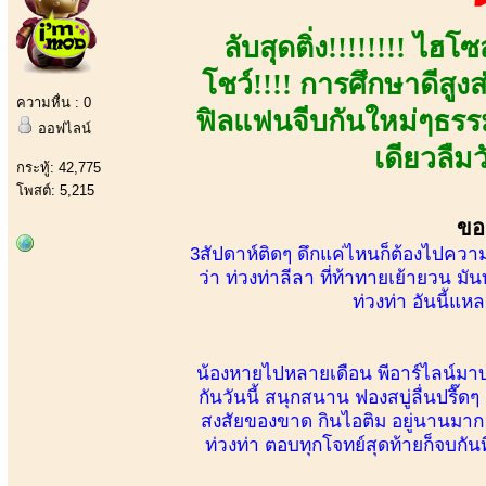
ลับสุดติ่ง!!!!!!!! ไฮ
โชว์!!!! การศึกษาดีสูงส
ความหื่น : 0
ฟิลแฟนจีบกันใหม่ๆธรรม
ออฟไลน์
เดียวลืม
กระทู้: 42,775
โพสต์: 5,215
ขอ
3สัปดาห์ติดๆ ดึกแค่ไหนก็ต้องไปควา
ว่า ท่วงท่าลีลา ที่ท้าทายเย้ายวน มั
ท่วงท่า อันนี้แหล
น้องหายไปหลายเดือน พีอาร์ไลน์มา
กันวันนี้ สนุกสนาน ฟองสบู่ลื่นปรื๊ดๆ 
สงสัยของขาด กินไอติม อยู่นานมาก จ
ท่วงท่า ตอบทุกโจทย์สุดท้ายก็จบกันท