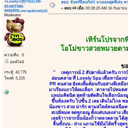
+Lovely+(ทุกวัน11:00-
ตอบ: จันทร์นี้พบกับ!!! นางแบบสุดขี้เล่น หว
05:00)T080-
«
ตอบ #4 เมื่อ:
03:28:20 AM 16 กันยายน
9492055Line:spalovely123
Moderator
เทิร์นโปรจาก
โอโม่ขาวสวยหมวยตามสไ
ความหื่น : 0
ออฟไลน์
ขอ
กระทู้: 42,775
” เหตุการณ์ 2 สัปดาห์แล้วครับ การบ
ผ่อนคลาย ที่ Lovely Spa เพื่อหาน้องน
โพสต์: 5,215
PR คนสวย ยังคงยิ้มต้อนรับอย่างดีเหมื
มาเรียงแถวให้ผมเลือก :ตาลายไปหมดสาวๆน
แหม่มคิดนิด สุดท้ายตัดสินใจเลือกน้องมู
ขึ้นห้องครับ ไปชั้น 2 เลย เดินไม่ไกล พ
น้องขาว สวย น่ารัก ตามสไตล์คนเหนือคร
สเปย์หมด จดทุกอณู ตั้งแต่บนลงล่าง เส
เลยจ้าาาจากนั้นน้องก็วาดลวดลาย ได้สุด
ลิ้นทั้งบน - ล่าง แถามใช้มือได้พริ้วส