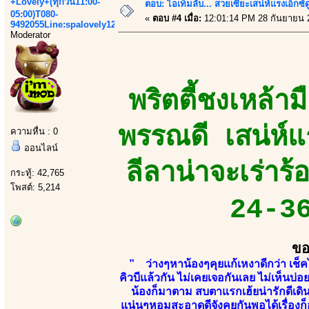
+Lovely+(ทุกวัน11:00-
ตอบ: ไอเท็มลับ... สวยเซียะเสน่ห์แรงเอ็กซ์
05:00)T080-
«
ตอบ #4 เมื่อ:
12:01:14 PM 28 กันยายน 
9492055Line:spalovely123
Moderator
พริตตี้ชงเหล้า
พรรณดี เสน่ห์แร
ความหื่น : 0
ออนไลน์
ลีลาน่าจะเร่าร
กระทู้: 42,765
โพสต์: 5,214
24-36
ขอ
” ว่างๆหาน้องๆคุยแก้เหงาดีกว่า เช็ค
คิวบีแล้วกัน ไม่เคยเจอกันเลย ไม่เห็น
น้องก็มาตาม สบตาแรกเฮ้ยน่ารักดีเดิน
แน่นๆหอมสะอาดดีจังคุยกันพอได้เรื่อง