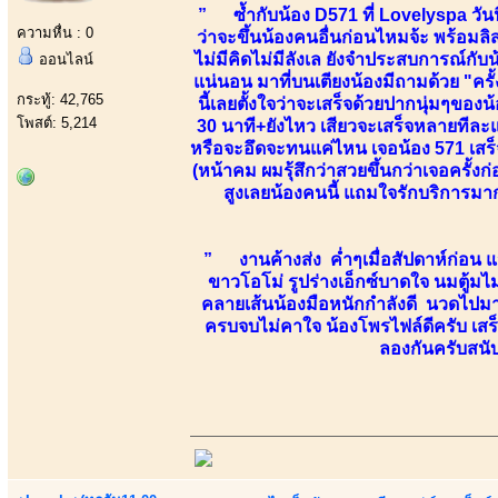
” ซ้ำกับน้อง D571 ที่ Lovelyspa วันน
ความหื่น : 0
ว่าจะขึ้นน้องคนอื่นก่อนไหมจ้ะ พร้อมล
ไม่มีคิดไม่มีลังเล ยังจำประสบการณ์กับน้
ออนไลน์
แน่นอน มาที่บนเตียงน้องมีถามด้วย "ครั้
กระทู้: 42,765
นี้เลยตั้งใจว่าจะเสร็จด้วยปากนุ่มๆของ
โพสต์: 5,214
30 นาที+ยังไหว เสียวจะเสร็จหลายทีละแ
หรือจะอึดจะทนแค่ไหน เจอน้อง 571 เสร็จ
(หน้าคม ผมรุ้สึกว่าสวยขึ้นกว่าเจอครั
สูงเลยน้องคนนี้ แถมใจรักบริการมาก)อ
” งานค้างส่ง ค่ำๆเมื่อสัปดาห์ก่อน แ
ขาวโอโม่ รูปร่างเอ็กซ์บาดใจ นมตู้มไ
คลายเส้นน้องมือหนักกำลังดี นวดไปมาก
ครบจบไม่คาใจ น้องโพรไฟล์ดีครับ เสร
ลองกันครับสนั