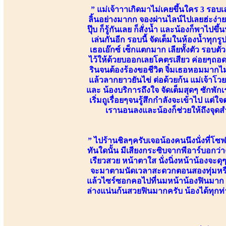
” แม่เจ้าาาเกิดมาไม่เคยขึ้นใคร 3 รอบเลย 
ลิ้นอย่างมากก จองผ่านไลน์ไปเลยฮ่ะง่าย
ปุ๊บ ก็รู้กันเลย ก็สั่งน้ำ และน้องก็พาไ
เล่นกันอีก รอบนี้ จัดเต็มในห้องน้ำท
เธอเอ๊กซ์ เซ็กแตกมาก เลียทั้งตัว รอบ
ไว้ให้ด้วยบออกเลยโคตรเสียว ค่อยๆถอด
รินจนต้องร้องขอชีวิต จิ๋มเธอหอมมากไม่ม
แล้วลากยาวยันไข่ ต่อด้วยก้น แม่เจ้าโว
และ น้องบริการถึงใจ จัดเต็มสุดๆ ซักพัก
เริ่มถูเรื่อยๆจนรู้สึกกำลังจะเข้าไป แต
เรานอนลงและน้องก็ช่วยให้ถึงจุดสำ
” ไปร้านชิลๆครับเจอน้องคนนึงนั่งที่โซ
ทันใดนั้น มีเสียงกระซิบจากพีอาร์บอกว่า
เรียวสวย หน้าตาใส นั่งนิ่งหน้าน้องจะด
จะมาตามนัดเวลาสะดวกตอนสองทุ่มหรือ
แล้วไซร์ซอกคอไปที่นมหน้าน้องฟินมาก น้
ล่างแน่นก้นสวยฟินมากครับ น้องได้ทุกท