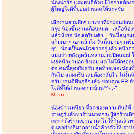
น้องน่ารัก แถมหุ่นดีด้วย มีโอกาสต้อ
ผู้ใหญ่ใจดีที่มอบส่วนลดให้นะครับ
เลิกงานยามดึกๆ แวะหาที่ผักผ่อนก่อนเข
สรุป น้องขึ้นงานเกือบหมด เหลือน้องข้
แล้วนั่งรอ น้องเตรียมตัว วันนี้สนุก
แก้มเบาๆ เอาแล้วไง วันนี้สบายๆ เต
ๆๆ น้องเป็นคนผิวขาวอยู่แล้ว หน้าตา
แบบว่า พลังดูดล้นหลาม..กะปิดเกมส์ ใ
เงยหน้ามาบอก ยิงเลย แต่ ไม่ให้กรอก
ต่อ คนนี้สุดจริงครับ สุดท้ายเลอะน้อ
กันไป แต่ผมรีบ เลยต้องกลับไว ไม่งั้
ครับ งานดีฟินๆอีกแล้ว ขอบคุณ PR ด้วย
ใจดีที่ให้ส่วนลดการบ้าน^^-.,-”
Micro_t
น้องข้าวเหนียว ที่สุดของความมันส์ที่
ราษฎร์แล้วหาร้านนวดกระปู๋สักร้านดีๆ
เพราะถึงร้านเขาเอานะไม่ให้กินแล้วพา
ดูแลอย่างดีมากอาบน้ำล้างตัวให้เรา
เริ่มบรรเลงกันเริ่มนวดโซนล่างอย่า