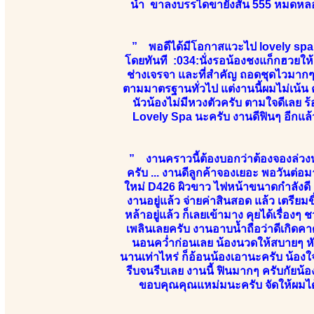
น้ำ ขาลงบรรไดขายังสั่น 555 หมดหลอ
” พอดีได้มีโอกาสแวะไป lovely spa ข
โดยทันที :034:นั่งรอน้องชงแก็กฮวยให้
ช่างเจรจา และที่สำคัญ ถอดชุดไวมากๆ
ตามมาตรฐานทั่วไป แต่งานนี้ผมไม่เน้น ค
นัวน้องไม่มีหวงตัวครับ ตามใจดีเลย ร
Lovely Spa นะครับ งานดีฟินๆ อีกแล้
” งานคราวนี้ต้องบอกว่าต้องจองล่วงหน
ครับ ... งานดีลูกค้าจองเยอะ พอวันต่
ใหม่ D426 ผิวขาว ไฟหน้าขนาดกำลังดี แ
งานอยู่แล้ว จ่ายค่าสินสอด แล้ว เตรียม
หล้าอยู่แล้ว ก็เลยเข้ามาง คุยได้เรื่อ
เพลินเลยครับ งานอาบน้ำถือว่าดีเกิดคาด
นอนคว่ำก่อนเลย น้องนวดให้สบายๆ หันหน
นานเท่าไหร่ ก็อ้อนน้องเอานะครับ น้องใ
รีบจนรีบเลย งานนี้ ฟินมากๆ ครับกัยน้
ขอบคุณคุณแหม่มนะครับ จัดให้ผมได้เ