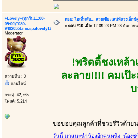
+Lovely+(ทุกวัน11:00-
ตอบ: ไอเท็มลับ... สวยเซียะเสน่ห์แรงเอ็กซ์
05:00)T080-
«
ตอบ #10 เมื่อ:
12:09:23 PM 28 กันยายน
9492055Line:spalovely123
Moderator
!พริตตี้ชงเหล้
ละลาย!!!! คมเป๊ะ
ความหื่น : 0
ออนไลน์
บ
กระทู้: 42,765
โพสต์: 5,214
ขอขอบคุณลูกค้าที่ช่วยรีวิวด้วย
วันนี้ มาแนะนำน้องอีกคนหนึ่ง น้องซูซี 