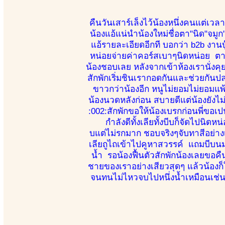
คืนวันเสาร์เล็งไว้น้องหนึ่งคนแต่เว
น้องแอ้แน่นำน้องใหม่ชื่อตา"นิด"จมู
แอ้รายละเอียดอีกที บอกว่า b2b งานบ
หน่อยจ่ายค่าคอร์สเบาๆนิดหน่อย ตาม
น้องชอบเลย หลังจากเข้าห้องเรานั่ง
สักพักเริ่มชินเรากอดกันและช่วยกันป
ขาวกว่าน้องอีก หนูไม่ยอมไม่ยอมแพ
น้องนวดหลังก่อน สบายดีแต่น้องยังไม่เ
:002:สักพักขอให้น้องเบรกก่อนพี่ขอเ
กำลังดีทั้งเลียทั้งบีบก็จัดไปนิ
บแต่ไม่รกมาก ชอบจริงๆจับทาสีอย่างเ
เลียถูไถเข้าไปคูหาสวรรค์ แถมบีบนมส
น้ำ รอน้องฟื้นตัวสักพักน้องเลยขอ
ชายของเราอย่างเสียวสุดๆ แล้วน้องก็ใ
จนทนไม่ไหวจบไปหนึ่งน้ำเหมือนเช่น