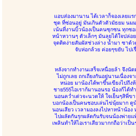
แอบส่องมานาน ได้เวลาก็จองเลยแรกเจ
ชุด ที่ซ่อนอยู่ มันเกินตัวตัวมัธ
เน้นที่งานบิ้วน้องเป็นคนซุกซน ทุก
หน้าหวานๆ ตัวเล็กๆ มันลุยได้ใจปล่อยใ
จุดติดง่ายสัมผัสช่วงล่าง น้ำมา ซาด์วดั
จับห่อกล้วย ค่อยๆขยับ ไป
หลังจากทำงานเสร็จเหนื่อยล้า จึงนัดม
ไม่ถูกเลย ถกเถียงกันอยู่นานเนื่องจ
หน่อย มาน้องได้พาขึ้นเขียงไปถึ
ชาย555ไอเราก้มานอนรอ น้องก้ได้ทำก
นอนคว่ำเด่วจะนวดให้ ใจเย็นๆสิพี่ข
บอกน้องเป็นคนชอบเล่นไข่นุ้ยมาก ดู
นอนเสียว เวลามองลงไปหาหน้าน้อง ห
ไปผลัดกันรุกผลัดกันรับจนน้องพ่ายแพ
เพลินทำให้ไอเราเสียวมากกถือว่าเป็น