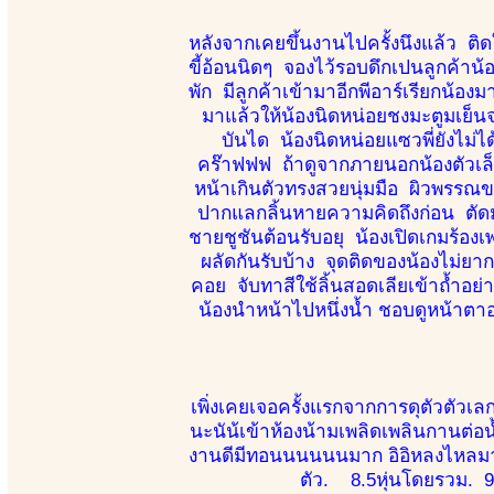
หลังจากเคยขึ้นงานไปครั้งนึงแล้ว ติด
ขี้อ้อนนิดๆ จองไว้รอบดึกเปนลูกค้าน้อ
พัก มีลูกค้าเข้ามาอีกพีอาร์เรียกน้อง
มาแล้วให้น้องนิดหน่อยชงมะตูมเย็นจ
บันได น้องนิดหน่อยแซวพี่ยังไม่ไ
คร๊าฟฟฟ ถ้าดูจากภายนอกน้องตัวเล็ก
หน้าเกินตัวทรงสวยนุ่มมือ ผิวพรรณข
ปากแลกลิ้นหายความคิดถึงก่อน ตัดมาท
ชายชูชันต้อนรับอยุ น้องเปิดเกมร้องเ
ผลัดกันรับบ้าง จุดติดของน้องไม่ยาก
คอย จับทาสีใช้ลิ้นสอดเลียเข้าถ้ำอย่า
น้องนำหน้าไปหนึ่งน้ำ ชอบดูหน้าตา
เพิ่งเคยเจอครั้งแรกจากการดุตัวตัวเล
นะนัน้เข้าห้องน้ามเพลิดเพลินกานต
งานดีมีทอนนนนนนมาก อิอิหลงไหลมา
ตัว. 8.5หุ่นโดยรวม. 9