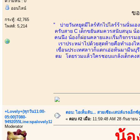
ความหื่น : 0
ออนไลน์
ขอ
กระทู้: 42,765
” บ่ายวันหยุดมีไลร์ทักไปไลร์ร้านนั่นเ
โพสต์: 5,214
ครับสาย C เด็กขยันสมควรสนับสนุน น้อ
คนนึง น้องก็ผ่อนคลายและเริ่มกิจกรรมอาบ
เราประหม่าไปด้วยสุดท้ายคือทำเองไหล
เขื่อนประเทศลาวก็แตกเอ่อท้นมามีนบุรี
ตม โดยรวมแล้วใครชอบแกล้งเด็กคงสมใจ อ
+Lovely+(ทุกวัน11:00-
ตอบ: ไอเท็มลับ... สวยเซียะเสน่ห์แรงเอ็กซ์
05:00)T080-
«
ตอบ #2 เมื่อ:
11:59:48 AM 28 กันยายน 
9492055Line:spalovely123
Moderator
น้