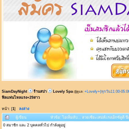
SiamDayNight
ร้านสปา
Lovely Spa
+Lovely+(ทุกวัน11:00-05:
(ผู้ดูแล:
ฟิลแฟนไหลแรง+29สาว
หน้า: [
1
]
ลงล่าง
ผู้เขียน
หัวข้อ: ไอเท็มลับ... สวยเซียะเสน่ห์แรงเอ็กซ์ดูดี
0 สมาชิก และ 2 บุคคลทั่วไป กำลังดูอยู่