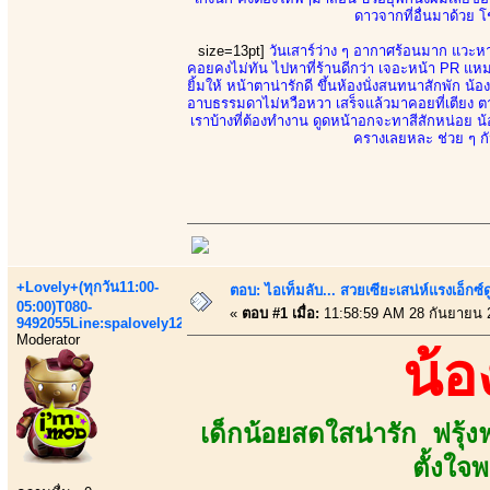
ดาวจากที่อื่นมาด้วย
size=13pt]
วันเสาร์ว่าง ๆ อากาศร้อนมาก แวะหาท
คอยคงไม่ทัน ไปหาที่ร้านดีกว่า เจอะหน้า PR แหม
ยิ้มให้ หน้าตาน่ารักดี ขึ้นห้องนั่งสนทนาสักพัก น
อาบธรรมดาไม่หวือหวา เสร็จแล้วมาคอยที่เตียง ตา
เราบ้างที่ต้องทำงาน ดูดหน้าอกจะทาสีสักหน่อย น
ครางเลยหละ ช่วย ๆ กัน
+Lovely+(ทุกวัน11:00-
ตอบ: ไอเท็มลับ... สวยเซียะเสน่ห์แรงเอ็กซ์
05:00)T080-
«
ตอบ #1 เมื่อ:
11:58:59 AM 28 กันยายน 
9492055Line:spalovely123
Moderator
น้
เด็กน้อยสดใสน่ารัก ฟรุ้งฟ
ตั้งใจ