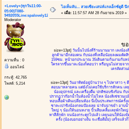
+Lovely+(ทุกวัน11:00-
ไอเท็มลับ... สวยเซียะเสน่ห์แรงเอ็กซ์ดูดี
05:00)T080-
«
เมื่อ:
11:57:57 AM 28 กันยายน 2019 »
9492055Line:spalovely123
Moderator
ขอ
size=13pt]
วันนั้นไปนั่งที่ร้านนานมาก เลงน้องล
ลูกค้ามาอีกสองคน กับน่องที่เหลือน้อยลงผมตัดส
159ซม. หน้าอกประมาณ 35เดินตามก้นงามกับหน้าล
ความหื่น : 0
ใครลากขึ้นมาละน้องก็ตอบว่า หรือนูนไม่สวยจากนั
ออนไลน์
เครสัดส่วนด
กระทู้: 42,765
size=13pt]
วันอาทิตย์อยู่บ้านว่าง ๆ ไปหาสาว ๆ ดีก
โพสต์: 5,214
ตอบมาหลายคน แต่ยังไม่เคยใช้บริการสักคน เลยข
น้องอุปกรณ์ และเครื่องดื่ม ปกติชอบขิงร้อน กับ
ปรากฎว่าก๊อกน้ำในห้องน้ำไม่ไหล น้องลิเซ่ชวนเปลี
หอบเสื้อผ้าเดินเปลี่ยนห้อง นี่เป็นประสพการณ์ครั้ง
ซาละเปาขิงน้องกลมบ๊องเลย น่าจับน่าขยำ อาบน้
ใหญ่ ๆ น้องให้นอนหงาย บิ้วเสียเคลิ้มเลยพักใหญ
ทาสีสักพัก จนน้องกระตุกไปแล้ว เลยนอนให้น้องจัด
ครั้ง (น้องบอกอย่างงั้น จะเชื่อดีมั้ย) เสร็จแล