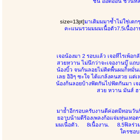
ชน ออดอ้อน ชวนหลง
size=13pt]
มาเติมมมาซ้ำไม่ใช่เดก
คะแนนรวมมมมเนื้อตัว7.5เนื้อง
เจอน้องมา 2 รอบแล้ว เจอทีไรเพ้อก
สวยหวาน ไม่นึกว่าจะเจองานบู๊ แถบ
น้องบิ้ว จนก้นลอยไม่ติดพื้นผมก็หมั
เลย อิอิๆ ซะใจ ได้แกล้งคนสวย แต่เ
น้องก้นลอยบ้างฟัดกันไปฟัดกันมา เจ
สวย หวาน มันส์ ฮา บ
มาย้ำอีกรอบครับงานดีค่อตมีทอนวันน
ยอาบน้ามดีร้องเพลงก้อแจ่มหุ่นเทอ
มมเนื่้อตัว. 8เนื้องาน. 8.5ฟิล
ใครชอบส