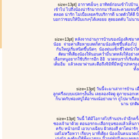
size=13pt]
อากาศเย็นๆ อาทิตย์ก่อนเข้าไปบ้า
เข้าไป ไปถึงน้องน่ารักมากกกมารับและควงแขนขึ้น
ตลอด น่ารัก ไม่เบื่อเลยครับบริการดี นวดตัวให้ดี บิ
บอกว่าชอบให้บีบแรงๆได้เลยยย สุดยอดคับ ไม่นานก
size=13pt]
หลังจากอ่านการบ้านของน้องลิเซ่มาสา
น้อย จ่ายค่าเสียหายเสดก็ตามน้องลิเซ่ขึ้นห้องไป 
กันใหญ่เริ่มสนิดขึ้นนิดๆ น้องหุ่นแซ็กซี่ไฟหน
ตัดมาที่เตียงน้องให้นอนคว่ำมีนวดหลังให้อย่า
เลือกหนูอยากใช้บริการอีก อิอิ นวดจบเราก็เริ่มสัม
เต็มอิ่ม แล้วลงมาผ่านสะดือถึงจิมิที่มีหญ้าปกคร
ทั
size=13pt]
วันนี้จะมาเล่าการบ้าน เ
ลูกครึ่งแบบแปลกๆงั้นงั้น เลยลองจัดดู ดูภายนอก
ก็นวดกับฟองสบู่ได้อารมณ์อย่างมาก ถูไปมาเกือบ
นาน ปกติผม
size=13pt]
วันนี้ ได้มีโอกาสไปร้านประจำอีกครั
ซองเจ้ามาด้วย ตอนอรกจะเลือกจุนซองแล้วเห็นการบ้
ครับ หน้าอกมี เอวบางเฉียบ ผิวสองสี ตาโตน่าร
แต่ไม่หวือหวา เรียบๆ มาที่เตียง น้องเป็นคนนวดเป
เก่งนัก คงต้องให้พี่ๆมาสอน บิ้วอยุ่พักนึงผมเลยขอ