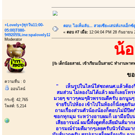
+Lovely+(ทุกวัน11:00-
ตอบ: ไอเท็มลับ... สวยเซียะเสน่ห์แรงเอ็กซ์
05:00)T080-
«
ตอบ #7 เมื่อ:
12:04:04 PM 28 กันยายน 
9492055Line:spalovely123
Moderator
น้อ
[/b เด็กน้อยสายL เข้าเรียนเป็นสายC ทำงานพาททา
ขอ
ความหื่น : 0
” เห็นรูปในไลน์ใส่ชถดนศ.แล้วต้องร
ออนไลน์
สมส่วน ไม่ลองไม่ได้แล้ว ผมก็เลยโทรจอ
มวยๆ ขาวๆคมๆผิวพรรณดีครับ อกนูนๆน่าจ
กระทู้: 42,765
จ่ายรีบไปห้อง เข้าไปในห้องก็นั่งคุยกันก
โพสต์: 5,214
ถามเรื่องส่วนตัวน้องน้องก็ตอบไม่มีป
ซอกทุกมุม ระหว่างอาบผมก็ เอามือบีบนม
เสียอารมณ์ ผมนี้ทั้งดูดทั้งเลียมันส์มา
อารมณ์ร่วมดีมากๆเลยครับนัวร์มันมากค
มันส์มากครับ สรุปเราเสร็จพร้อมกัน อาบ