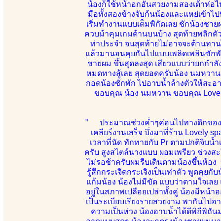
น้องก็ใช้หน้าอกอันสวยงามสองเต้าห่อไปท
มือทั้งสองข้างจับก้นน้องและแหย่เข้าไป
เริ่มทำงานแบบเต็มพิกัดเลย ชักน้องชาย
ควบม้าคุมเกมด้านบนบ้าง สุดท้ายพลิกตัวน
ท่าประจำ จนสุดท้ายไม่อาจจะต้านทานไ
แล้วมานอนคุยกันไปแบบเพลิดเพลินซักพัก 
ชายผม ขึ้นสุดลงสุด เสียวแบบว่ายกกำ
หมดทางสู้เลย สุดยอดครับน้อง นมหวาน 
กอดน้องซักพัก ไปอาบน้ำล้างตัวให้สะ
ขอบคุณ น้อง นมหวาน ขอบคุณ Lovely s
” ประมาณช่วงค่ำๆค่อนไปทางดึกของสุด
เคลียร์งานเสร็จ บึ่งมาที่ร้าน Lovely s
เวลาที่นัด ทักทายกับ Pr ตามปกติจิบน้
ครับ สูงสไตล์นางแบบ ผอมเพรียว ช่วงสะโ
ไม่รอช้าครับผมรีบเดินตามน้องขึ้นห้อ
รู้สึกกระเจิดกระเจิงเป็นเท่าตัว พูดคุยก
แก้มน้อง น้องไม่มีขัด แบบว่าตามใจเล
อยู่ในสภาพเปลือยเปล่าทั้งคู่ น้องมีหน้
เป็นระเบียบเรียงรายสวยงาม พากันไปอาบน
ความเป็นห่วง น้องอาบน้ำได้ดีพิถีพิถ