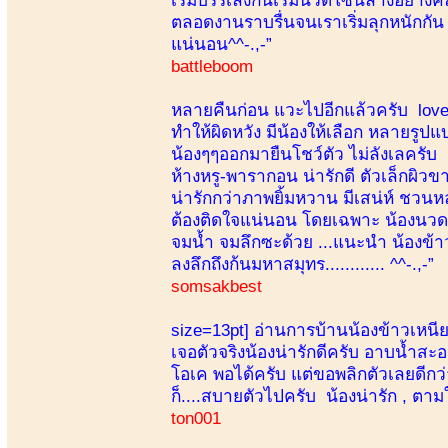
ตลอดงานราบรื่นจนเราเริ่มลุกหนักกัน 
แน่นอน^^-.,-”
battleboom
หลายคืนก่อน แวะไปอีกแล้วครับ lovely
ทำให้ผิดหวัง มีน้องให้เลือก หลายรูปแ
น้องๆๆออกมายืนโชว์ตัว ไม่ลังเลครับ เ
ห้างหรู-พารากอน น่ารักดี ตัวเล็กผิวข
น่ารักกว่าภาพยิ้มหวาน มีเสน่ห์ ชวนห
ต้องติดใจแน่นอน โดยเฉพาะ น้องนวดเก่ง
จมน้ำ จมลึกซะด้วย ...แนะนำ น้องข้าว
ลงลึกถึงก้นมหาสมุทร............ ^^-.,-”
somsakbest
size=13pt]
อ่านการบ้านน้องข้าวเหนี
เจอตัวจริงน้องน่ารักดีครับ อาบน้ำสะ
โอเค พอได้ครับ แต่ขอพลิกตัวเลยดีกว่า
ก็....สบายตัวไปครับ น้องน่ารัก , ตาม
ton001