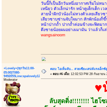
วันนี้ก็เป็นอีกวันหนึ่งอากาศเริ่มไม่
เหนียว ตัวเล็กน่ารัก หน้าดูเด็กเด็ก 
สายน้ำฝักบัวน้องไม่หวงตัวเลยเสียวซาบซ
เสียวซาบซ่านจับใจมาก สักพักน้องก็ขึ้
หน้าปากถ้ำ ปากถ้ำค่อนข้างจะฟิตมากเล
ดึงชายน้อยผมอย่างเมามัน ว่าแล้วก็เสร็
wangsainoom
+Lovely+(ทุกวัน11:00-
ตอบ: ไอเท็มลับ... สวยเซียะเสน่ห์แรงเอ็กซ์
05:00)T080-
«
ตอบ #6 เมื่อ:
12:02:53 PM 28 กันยายน 
9492055Line:spalovely123
Moderator
♥
ลับสุดติ่ง!!!!!!!! ไฮ