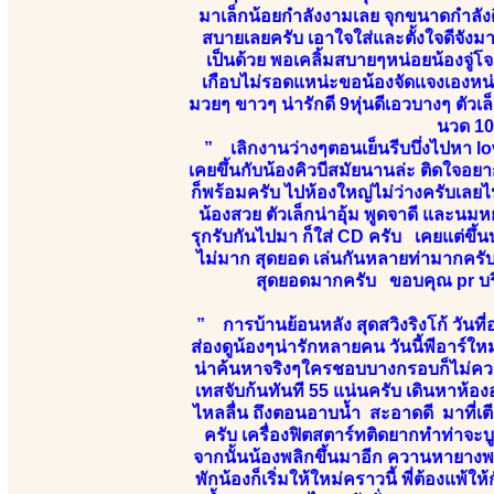
มาเล็กน้อยกำลังงามเลย จุกขนาดกำลั
สบายเลยครับ เอาใจใส่และตั้งใจดีจังม
เป็นด้วย พอเคลิ้มสบายๆหน่อยน้องจู่โจม
เกือบไม่รอดแหน่ะขอน้องจัดเเจงเองห
มวยๆ ขาวๆ น่ารักดี 9หุ่นดีเอวบางๆ ตัว
นวด 10
” เลิกงานว่างๆตอนเย็นรีบบึ่งไปหา lo
เคยขึ้นกับน้องคิวบีสมัยนานล่ะ ติดใจอยา
ก็พร้อมครับ ไปห้องใหญ่ไม่ว่างครับเลยไ
น้องสวย ตัวเล็กน่าอุ้ม พูดจาดี และนม
รุกรับกันไปมา ก็ใส่ CD ครับ เคยแต่ขึ
ไม่มาก สุดยอด เล่นกันหลายท่ามากครับ 
สุดยอดมากครับ ขอบคุณ pr บร
” การบ้านย้อนหลัง สุดสวิงริงโก้ วัน
ส่องดูน้องๆน่ารักหลายคน วันนี้พีอาร์ให
น่าค้นหาจริงๆใครชอบบางกรอบก็ไม่ควรพ
เทสจับก้นทันที 55 แน่นครับ เดินหาห้องอย
ไหลลื่น ถึงตอนอาบน้ำ สะอาดดี มาที่เต
ครับ เครื่องฟิตสตาร์ทติดยากทำท่าจะบ
จากนั้นน้องพลิกขึ้นมาอีก ควานหายางพา
พักน้องก็เริ่มให้ใหม่คราวนี้ พี่ต้องแพ้