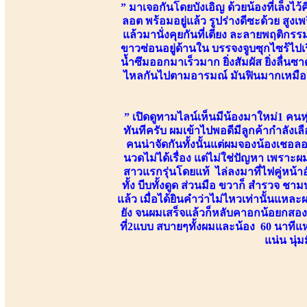
” มาเจอกันโดยบังเอิญ ด้วยน้องที่เล็งไว้
ลอต พร้อมอยู่แล้ว รูปร่างดีซะด้วย สู
แล้วมานั่งคุยกันที่เตียง ละลายพฤติ
ขาวซ่อนอยู่ด้านใน บรรจงจูบซุกไซร้ไปเร
น้ำซึมออกมาเร็วมาก ยิ่งสัมผัส ยิ่งลื่นซาด
ไหลกันไปตามอารมณ์ มันฟินมากเหมือนม
” เปิดดูทามไลน์เห็นมีน้องมาใหม่1 คน
ทันทีครับ ผมเข้าไปพอดีมีลูกค้ากำลังเ
คนน่าจัดกันทั้งนั้นแต่ผมจองน้องเชอลอ
นวดไม่ได้เรื่อง แต่ไม่ใช่ปัญหา เพราะ
สาวแรกรุ่นโดยแท้ ไล่ลงมาที่ไฟคู่หน้าอั
ทั้ง บีบทั้งดูด ส่วนมือ ขวาก็ สำรวจ ช
แล้ว เมื่อได้ยินคำว่าไม่ไหวเท่านั้นแห
ยัง จนผมเสร็จแล้วก็หลับคาอกน้อยกสองผมพ
ที่2แบบ สบายๆทั้งผมและน้อง 60 นาทีแ
แน่น นุ่ม