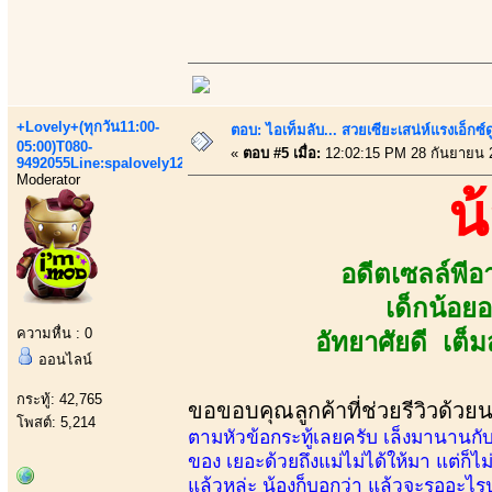
+Lovely+(ทุกวัน11:00-
ตอบ: ไอเท็มลับ... สวยเซียะเสน่ห์แรงเอ็กซ์
05:00)T080-
«
ตอบ #5 เมื่อ:
12:02:15 PM 28 กันยายน 
9492055Line:spalovely123
Moderator
น
อดีตเซลล์พีอ
เด็กน้อย
ความหื่น : 0
อัทยาศัยดี เต็
ออนไลน์
กระทู้: 42,765
ขอขอบคุณลูกค้าที่ช่วยรีวิวด้วย
โพสต์: 5,214
ตามหัวข้อกระทู้เลยครับ เล็งมานานกับ
ของ เยอะด้วยถึงแม่ไม่ได้ให้มา แต่ก
แล้วหล่ะ น้องก็บอกว่า แล้วจะรออะไรปา