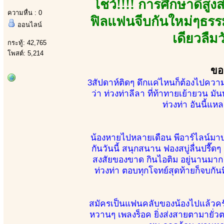
โชว์!!!! การศึกษาดีสูงส
ความหื่น : 0
ฟิลแฟนจีบกันใหม่ๆธรรม
ออนไลน์
เดียวลืม
กระทู้: 42,765
โพสต์: 5,214
ขอ
3สัปดาห์ติดๆ ดึกแค่ไหนก็ต้องไปควา
ว่า ท่วงท่าลีลา ที่ท้าทายเย้ายวน มั
ท่วงท่า อันนี้แหล
น้องหายไปหลายเดือน พีอาร์ไลน์มา
กันวันนี้ สนุกสนาน ฟองสบู่ลื่นปรื๊ดๆ 
สงสัยของขาด กินไอติม อยู่นานมาก จ
ท่วงท่า ตอบทุกโจทย์สุดท้ายก็จบกันท
สมัครเป็นแฟนคลับของน้องไปแล้วครับ
หวานๆ เพลงร็อค ยิ่งส่งสายตามายั่วต