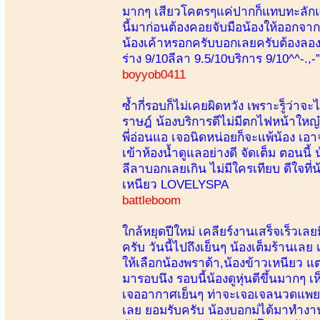
มากๆ เสียวโคตรๆแค่ปากก็แทบทะลักแล
นี้มาก่อนต้องคอยจับมือน้องให้ออกจา
น้องเค้าหรอกครับบอกเลยครับต้องลอง แ
ร่าง 9/10ลีลา 9.5/10บริการ 9/10^^-.,-”
boyyob0411
ซ้ำกี่รอบก็ไม่เคยผิดหวัง เพราะรู็ว่า
ราษฎ์ น้องบริการดีไม่มีตกไฟหน้าใหญ๋
พี่อ่อนแอ เจอนิดหน่อยก็จะแพ้น้อง เอ
เข้าห้องน้ำดูแลอย่างดี จัดเต็ม ตอนน
ลีลาบอกเลยเกิน ไม่มีใครเทียบ ดีใจที
เหนียว LOVELYSPA
battleboom
ใกล้หยุดปีใหม่ เคลียร์งานเสร็จเร็วเล
ครับ วันนี้ไปถึงเย็นๆ น้องเต็มร้านเล
ให้เลือกน้องพราด้า,น้องข้าวเหนียว แต
มารอบนึง รอบนี้น้องดูหุ่นดีขึ้นมากๆ 
เจออากาศเย็นๆ ท่าจะเจอเจลนวดแพยาง
เลย ยอมรับครับ น้องบอกม่ได้มาทำงาน