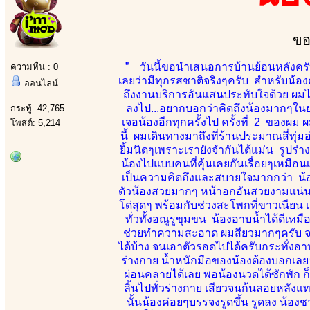
ขอ
” วันนี้ขอนำเสนอการบ้านย้อนหลังครับ
ความหื่น : 0
เลยว่ามีทุกรสชาติจริงๆครับ สำหรับน้อง
ออนไลน์
ถึงงานบริการอันแสนประทับใจด้วย ผมไม
ลงไป...อยากบอกว่าคิดถึงน้องมากๆในยา
กระทู้: 42,765
เจอน้องอีกทุกครั้งไป ครั้งที่ 2 ของ
โพสต์: 5,214
นี้ ผมเดินทางมาถึงที่ร้านประมาณสี่ทุ่
ยิ้มนิดๆเพราะเรายังจำกันได้แม่น รูปร่างส
น้องไปแบบคนที่คุ้นเคยกันเรื่อยๆเหมือน
เป็นความคิดถึงและสบายใจมากกว่า น้องถอ
ตัวน้องสวยมากๆ หน้าอกอันสวยงามแน่น ก
โด่สุดๆ พร้อมกับช่วงสะโพกที่ขาวเนีย
ทั่วทั้งอณูรูขุมขน น้องอาบน้ำได้ดีเห
ช่วยทำความสะอาด ผมสียวมากๆครับ จนน
ได้บ้าง จนเอาตัวรอดไปได้ครับกระทั่งอา
ร่างกาย น้ำหนักมือของน้องต้องบอกเล
ผ่อนคลายได้เลย พอน้องนวดได้ซักพัก ก็
ลิ้นไปทั่วร่างกาย เสียวจนก้นลอยหลังแท
นั้นน้องค่อยๆบรรจงรูดขึ้น รูดลง น้อ