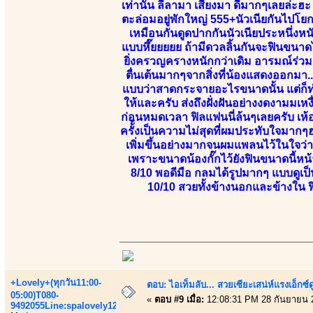
เท่านั้น ลีลามา เสียงมา ดีมากๆเลยล่ะฮ
ตะล่อมอยู่พักใหญ่ 555+นัวเนียกันไปโย
เหมือนกันดูดปากกันนัวเนียประหนึ่งห
แบบหึ๊ยยยยย ถ้ามีดวลลิ้นกันจะฟินขนา
ยิ่งครวญครางหนักกว่าเดิม อารมณ์ร่วมผ
ตื่นเต้นมากๆจากสิ่งที่น้องแสดงออกมา
แบบว่าสาดกระจายอะไรขนาดนั้น แต่ก็ทำใ
ให้และครับ ส่งถึงฝั่งฝันอย่างงดงามมเหง
ก่อนหมดเวลา ฟิลแฟนนี่ล้นๆเลยครับ เห้
ครั้้งเป็นความไม่สุดที่ผมประทับใจมา
เพิ่มขึ้นอย่างมากจนผมแพลนไว้ในใจว่
เพราะขนาดน้องกั๊กไว้ยังฟินขนาดนี้หน้
8/10 พอดีมือ กลมได้รูปมากๆ แบบดูเป็น
10/10 สวยทั้งข้างนอกและข้างใน
+Lovely+(ทุกวัน11:00-
ตอบ: ไอเท็มลับ... สวยเซียะเสน่ห์แรงเอ็กซ์
05:00)T080-
«
ตอบ #9 เมื่อ:
12:08:31 PM 28 กันยายน 
9492055Line:spalovely123