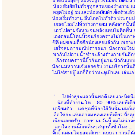
อาดเเบบสุดๆ น้องจะถูตรงน้องชายผมนานมา
น้อง สัมผัสไปทั่วๆทุกส่วนของร่างกาย เ
หยุดไม่อยู่ ผมเเละน้องหยิบผ้าเช็ดตัวเเล้
น้องเริ่มทำงาน ลื่นไถลไปทั่วตัว ประกบ
เจลชโลมไปทั่วร่างกายผม หลังจากนั้นนิ
เอวไปตามจังหวะจนหลังแทบไม่ติดพื้น 
เองตอนนี้โดนบิ๊วจนร้องครางไม่เป็นภาษ
ซีดี ผมขอเผด็จศึกน้องเลยแล้วกัน เพราะ
เสร็จสมอารมณ์ปรารถนา น้องตามใจมา
พากันไปอาบน้ำชำระล้างร่างกายกันอีกร
อีกรอบคราวนี้บิ๊วกันอยู่นาน นัวกัน
น้องนมหวานเจ๋งเลยครับ งานบริการนั้นดีเย
ไม่ใช่สายบู๊ แต่ก็ถือว่าทะลุเป้าเลย เล่
” ไปทำธุระแถวนั้นพอดี เลยแวะนิดนึง 
น้องที่ทำงาน โห ... 80 - 90% เลยทีเด
เตรียมตัว ... แค่ชุดที่น้องใส้วันนั้น ผมก
คือใช่อ่ะ เล่นเอาผมหลงเลยทีเดียว นั่
เนียนเลยครับ ตายๆ ผมวันนี้ ผมไม่น่าจะ
เอาใจ งานนี้ก็เพลินๆ สนุกทั้งชั่วโมง .
จั๊กจี้ แต่ผมไม่ยอมเลิกรา แบบว่า กวนดี