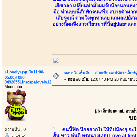
เสียเวลา เปลี่ยนท่ามั่งผมจับน้องนอนหง
มือ ทำแบบนี้สักพักจนเสร็จ สบายตัวมากเ
เสียรมณ์ ตามใจทุกท่าเลย แถมสเปย์สดใ
อย่างนี้ผมจึงแวะเวียนมาที่นี่อยู่บ่อย
+Lovely+(ทุกวัน11:00-
ตอบ: ไอเท็มลับ... สวยเซียะเสน่ห์แรงเอ็กซ์
05:00)T080-
«
ตอบ #8 เมื่อ:
12:07:43 PM 28 กันยายน 
9492055Line:spalovely123
Moderator
[/b เด็กน้อยสายL อวบอั
ขอ
” คนนี้ฟิต นึกอยากไปให้ทิปน้องๆ จะไปร
ความหื่น : 0
สั้น ขาว หุ่นดี ทรงนางแบบ Love at firs
ออนไลน์