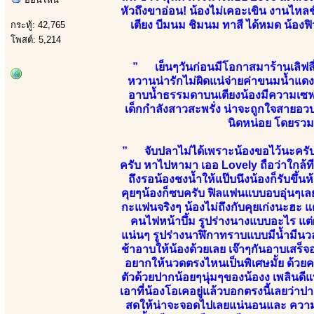
หัวถึงขาอ่อน! น้องไม่เคอะเขิน งานไหลชั
เตียง บีมนม ชิมนม ทาสี ได้หมด น้องฟิวแ
กระทู้: 42,765
โพสต์: 5,214
” เย็นๆวันก่อนมีโอกาสมาร้านเลิฟลี
หวานน่ารักไม่ผิดแน่จ่ายค่าขนมน้ำแด
อาบน้ำธรรมดาบนเตียงน้องมีความเซฟ
เด็กกำลังสาวสะพรั่ง น่าจะถูกใจสายอ
นิดหน่อย โดยรวมน
” จับปลาไม่ได้เพราะน้องขอไว้นะครับ แ
ครับ หาไปหามา เออ Lovely ถือว่าใกล้ที
ถึงรอน้องชงน้ำให้แป๊บนึงน้องก็รับขึ
คุยๆน้องก็ซบครับ ฟิลแฟนแบบอบอุ่นๆเลย
กะแฟนจริงๆ น้องไม่ถึงกับคุยเก่งนะฮะ แ
คนไฟหน้าบึ้ม รูปร่างนางแบบอะไร แต
แน่นๆ รูปร่างนาฬิกาทราบแบบมีน้ำมีนวลห
ช้าอาบให้น้องด้วยเลย เจ๊าๆกันอาบเสร็
อยากให้นวดตรงไหนเป็นพิเศษมั้ย ด้วยความ
ตัวด้วยปากน้อยๆนุ่มๆของน้องง เพลินดีแท
เอาที่น้องโอเคอยู่แล้วบอกตรงนี้เลยว่าป
สดให้น่าจะจอดไปเลยแน่นอนและ ความเปร