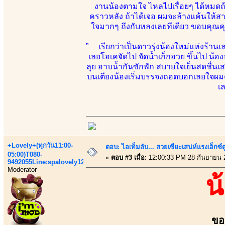
งานน้องตามใจ ไหลไปเรื่อยๆ ได้หมดถ้าค
คราวหลัง ถ้าได้เจอ ผมจะล้างแค้นให้
ใจมากๆ ถึงกับหลงเลยทีเดียว ขอบคุณคุณ
” เรียกว่าเป็นดาวรุ่งน้องใหม่แห่งร้านเ
เลยโอเคจัดไป จัดน้ำเก็กฮวย ขึ้นไป น้
ลุย อาบน้ำกันซักพัก สบายใจเย็นสดชื่นเส
บนเตียงน้องเริ่มบรรจงถอดบอกเลยใจผมต
เ
+Lovely+(ทุกวัน11:00-
ตอบ: ไอเท็มลับ... สวยเซียะเสน่ห์แรงเอ็กซ์
05:00)T080-
«
ตอบ #3 เมื่อ:
12:00:33 PM 28 กันยายน 
9492055Line:spalovely123
Moderator
น
ขอ