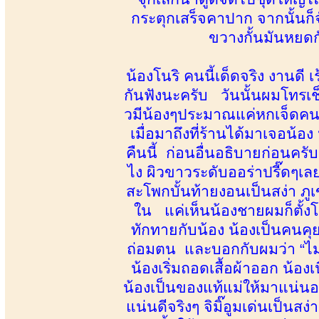
กระตุกเสร็จคาปาก จากนั้นก็จั
ขวางกั้นมันหยดกั
น้องโนริ คนนี้เด็ดจริง งานดี
กันฟังนะครับ วันนั้นผมโทรเช็
วมีน้องๆประมาณแค่หกเจ็ดคน แต
เมื่อมาถึงที่ร้านได้มาเจอน
คืนนี้ ก่อนอื่นอธิบายก่อนครั
ไง ผิวขาวระดับออร่าปรี๊ดๆเล
สะโพกบั้นท้ายงอนเป็นสง่า ภู
ใน แค่เห็นน้องชายผมก็ตั้งโด
ทักทายกับน้อง น้องเป็นคนคุยด
ถ่อมตน และบอกกับผมว่า “ไม่ต้อ
น้องเริ่มถอดเสื้อผ้าออก น้อง
น้องเป็นของแท้แม่ให้มาแน่นอ
แน่นดีจริงๆ จิมิ๊อูมเด่นเป็นสง่