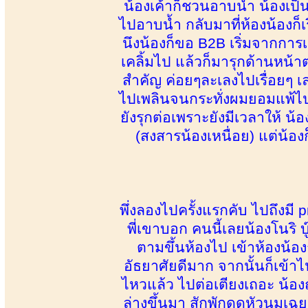
น้องเค้าก็ชวนอาบน้ำ น้องเป
ไปอาบน้ำ กลับมาที่ห้องน้องก็
นึงน้องก็ขอ B2B เริ่มจากการ
เคลิ้มไป แล้วก็มารุกด้านหน้
สำคัญ ค่อยๆละเลงไปเรื่อยๆ เ
ไปเพลินจนกระทั่งผมยอมแพ้ไป 
ยังรุกต่อเพราะยังมีเวลาให้ น
(สงสารน้องเหนื่อย) แต่น้
พึ่งลองไปครั้งแรกคับ ไปถึงม
พี่เขาบอก คนนี้เลยน้องโนริ 
ตามขึ้นห้องไป เข้าห้องน้อ
อัธยาศัยดีมาก จากนั้นก็เข้า
ไหวแล้ว ไปต่อเตียงเถอะ น้
ล่างขึ้นมา สักพักดูดหัวนมเฉ