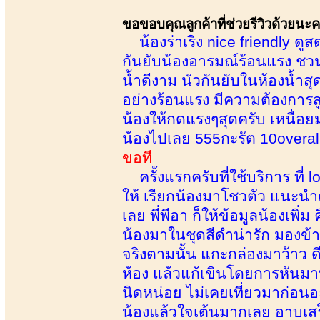
ขอขอบคุณลูกค้าที่ช่วยรีวิวด้วยนะ
น้องร่าเริง nice friendly ดูส
กันยับน้องอารมณ์ร้อนแรง ชว
น้ำดีงาม นัวกันยับในห้องน้ำสุ
อย่างร้อนแรง มีความต้องการส
น้องให้กดแรงๆสุดครับ เหนื่อ
น้องไปเลย 555กะรัต 10overall 
ขอที
ครั้งแรกครับที่ใช้บริการ ที่ 
ให้ เรียกน้องมาโชวตัว แนะน
เลย พี่พีอา ก็ให้ข้อมูลน้องเพิ่ม
น้องมาในชุดสีดำน่ารัก มองข
จริงตามนั้น แกะกล่องมาว้าว ด
ห้อง แล้วแก้เขินโดยการหันมาบ
นิดหน่อย ไม่เคยเที่ยวมาก่อนอะ
น้องแล้วใจเต้นมากเลย อาบเสร็