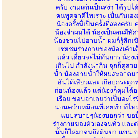
ครับ งามเด่นเป็นสง่า ได้รูปไ
คนพูดจาดีไพเราะ เป็นกันเอ
น้องครั้งนี้เป็นครั้งที่สองครั
น้องจำผมได้ น้องเป็นคนมีทัศนค
น้องชวนไปอาบน้ำ ผมก็รู้สึกเ
เชยชมร่างกายของน้องเค้าเต็
เเล้ว เดี๋ยวจะไม่ทันการ น้อ
เกินไป กำลังน่ากิน จุกก็ดู
น้ำ น้องอาบน้ำให้ผมสะอาดมากๆ
อันได้เสียวเเละ เกือบกระตุ
ก่อนน้องเเล้ว เเต่น้องก็คุมได
เรื่อย ขอบอกเลยว่าเป็นอะไรที
นอนคว่ำเหมือนที่เคยทำ ที่ไห
เเบบสบายๆน้องบอกว่า ขอบิ๊
ร่างกายของตัวเองจนทั่ว เเละ
นั้นก็ไล่มาจนถึงต้นขา เเขน 