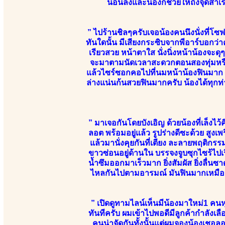
นอนลงและน้องก็ช่วยให้ถึงจุดสำเร
” ไปร้านชิลๆครับเจอน้องคนนึงนั่งที่โซ
ทันใดนั้น มีเสียงกระซิบจากพีอาร์บอกว่า
เรียวสวย หน้าตาใส นั่งนิ่งหน้าน้องจะด
จะมาตามนัดเวลาสะดวกตอนสองทุ่มหรือ
แล้วไซร์ซอกคอไปที่นมหน้าน้องฟินมาก น้
ล่างแน่นก้นสวยฟินมากครับ น้องได้ทุกท
” มาเจอกันโดยบังเอิญ ด้วยน้องที่เล็งไว้
ลอต พร้อมอยู่แล้ว รูปร่างดีซะด้วย สู
แล้วมานั่งคุยกันที่เตียง ละลายพฤติ
ขาวซ่อนอยู่ด้านใน บรรจงจูบซุกไซร้ไปเร
น้ำซึมออกมาเร็วมาก ยิ่งสัมผัส ยิ่งลื่นซาด
ไหลกันไปตามอารมณ์ มันฟินมากเหมือนม
” เปิดดูทามไลน์เห็นมีน้องมาใหม่1 คน
ทันทีครับ ผมเข้าไปพอดีมีลูกค้ากำลังเ
คนน่าจัดกันทั้งนั้นแต่ผมจองน้องเชอลอ