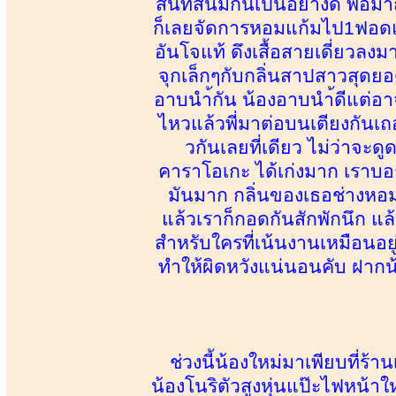
สนิทสนมกันเป็นอย่างดี พอมาถ
ก็เลยจัดการหอมแก้มไป1ฟอดแล
อันโจแท้ ดึงเสื้อสายเดี่ยวลงม
จุกเล็กๆกับกลิ่นสาปสาวสุดยอ
อาบนำ้กัน น้องอาบนำ้ดีแต่อาจ
ไหวแล้วพี่มาต่อบนเตียงกันเถอ
วกันเลยที่เดียว ไม่ว่าจะด
คาราโอเกะ ได้เก่งมาก เราบอก
มันมาก กลิ่นของเธอช่างหอม
แล้วเราก็กอดกันสักพักนึก แ
สำหรับใครที่เน้นงานเหมือนอย
ทำให้ผิดหวังแน่นอนคับ ฝากน
ช่วงนี้น้องใหม่มาเพียบที่ร้
น้องโนริตัวสูงหุ่นแป๊ะไฟหน้