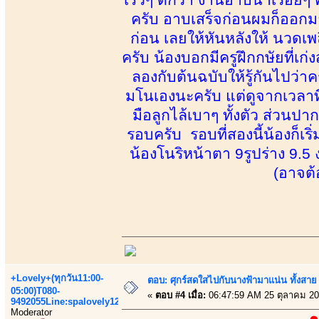
ครับ อาบเสร็จก่อนผมก็ออก
ก่อน เลยให้หันหลังให้ นวดเพล
ครับ น้องบอกมีครูฝึกกษัยที่เก
ลองกับต้นฉบับให้รู้กันไปว่าครู
มโนเองนะครับ แต่ดูจากเวลาที่ท
มือลูกไล้เบาๆ ทั้งตัว ส่วนปา
รอบครับ รอบที่สองนี้น้องก็เ
น้องโนริหน้าตา 9รูปร่าง 9.5 
(อาจต้
+Lovely+(ทุกวัน11:00-
ตอบ: ศุกร์สดใสไปกับนางฟ้ามาแน่น ทั้งสา
05:00)T080-
«
ตอบ #4 เมื่อ:
06:47:59 AM 25 ตุลาคม 20
9492055Line:spalovely123
Moderator