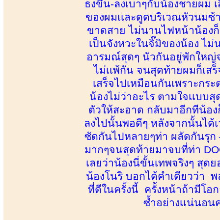
ธงขึ้น-ลงเบาๆกับน้องชายผม เส
ของผมเเละดูดบริเวณหัวนมซ้า
ขาดสาย ไม่นานไฟหน้าน้องก็ถู
เป็นจังหวะในจิ๊มิของน้อง ไม
อารมณ์สุดๆ นัวกันอยู่พักใหญ่จน
ไม่เเพ้กัน จนสุดท้ายผมก็เส
เสร็จไปเหมือนกันเพราะกระต
น้องไม่ว่าอะไร ตามใจเเบบสุ
ตัวให้สะอาด กลับมาอีกทีน้อ
ลงไปนั้นพอดีๆ หลังจากนั้นได้เ
ซัดกันไปหลายๆท่า ผลัดกันรุก 
มากๆจนสุดท้ายมาจบที่ท่า DOG
เลยว่าน้องนี่ขั้นเทพจริงๆ สุด
น้องโนริ บอกได้คำเดียวว่า 
ที่ดีในครั้งนี้ ครั้งหน้าถ้าม
ซ้ำอย่างเเน่นอนค