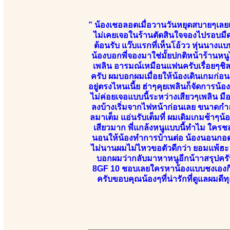
” น้องเชอลอตเมื่อวานวันหยุดสบายๆเลย
ไม่เคยเจอในร้านตัดสินใจจองไปรอบมืด
ต้อนรับ แว๊บแรกที่เห็นโอ้วว หุ่นนางแบบ
น้องบอกพี่จองมาใช่มั้ยปกติหน้าร้านหนู
เพลิน อารมณ์เหมือนแฟนครับเรื่อยๆชิ
ครับ ผมบอกผมเมื่อยให้น้องเดินเกมก่อ
อยู่ตรงไหนเนี้ย ฮ่าๆคุยเพลินก็จัดการน้
ไม่ค่อยเจอแบบนี้ระหว่างเสียวๆเพลิน ม
ลงบ้างเริ่มจากไฟหน้าก่อนเลย ขนาดกำลั
ลมาเต็ม แอ่นรับเต็มที่ ผมเดิมเกมช้าๆน้อ
เสียวมาก พี่แกล้งหนูแบบนี้ทำไม ใคร
นอนให้น้องทำการบ้านต่อ น้องนอนกอด
ไม่นานผมไม่ไหวขอตัวดีกว่า ยอมแพ้ฮะ 
บอกผมว่ากลับมาหาหนูอีกน้าาสรุปครับห
8GF 10 ชอบเลยใครหาน้องแบบชงเองกินเ
ครับขอบคุณน้องๆที่น่ารักที่ดูแลผมดี