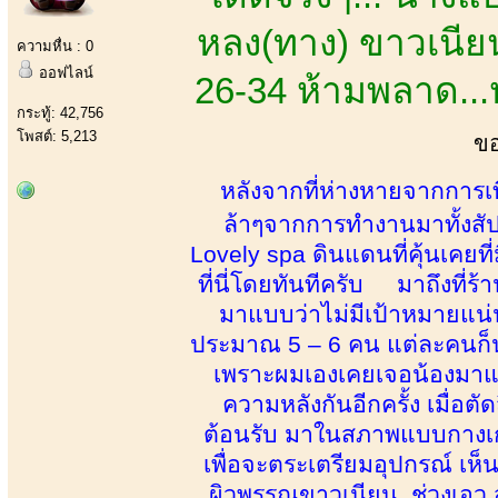
หลง(ทาง) ขาวเนียน
ความหื่น : 0
ออฟไลน์
26-34 ห้ามพลาด...ห
กระทู้: 42,756
โพสต์: 5,213
ขอ
หลังจากที่ห่างหายจากการเที่
ล้าๆจากการทำงานมาทั้งสัปด
Lovely spa ดินแดนที่คุ้นเคยท
ที่นี่โดยทันทีครับ มาถึงที่ร
มาแบบว่าไม่มีเป้าหมายแน่น
ประมาณ 5 – 6 คน แต่ละคนก็น่า
เพราะผมเองเคยเจอน้องมาแล้ว
ความหลังกันอีกครั้ง เมื่อต
ต้อนรับ มาในสภาพแบบกางเกงย
เพื่อจะตระเตรียมอุปกรณ์ เห็น
ผิวพรรณขาวเนียน ช่วงเอว สะ