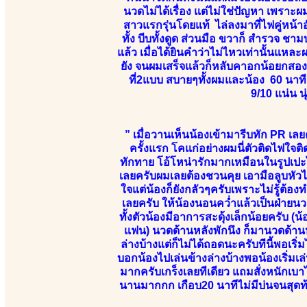
นวดไม่ได้เรื่อง แต่ไม่ใช่ปัญหา เพราะ
สาวแรกรุ่นโดยแท้ ไล่ลงมาที่ไฟคู่หน้าอั
ทั้ง บีบทั้งดูด ส่วนมือ ขวาก็ สำรวจ ช
แล้ว เมื่อได้ยินคำว่าไม่ไหวเท่านั้นแห
ยัง จนผมเสร็จแล้วก็หลับคาอกน้อยกสองผมพ
ที่2แบบ สบายๆทั้งผมและน้อง 60 นาท
9/10 แน่น น
” เมื่อวานเห็นน้องเข้ามารีบทัก PR เลยค
ครั้งแรก โคแก่อย่างผมนี่ตัวติดไฟใจต
ทักทาย โอ้โหน่ารักมากเหมือนในรูปเปะไม่
เลยครับผมเลยต้องชวนคุย เอามือลูบหัวไ
ใจแต่น้องก็ยังกลัวๆครับเพราะไม่รู้ต้
เลยครับ ให้น้องนอนคว่ำแล้วเป็นฝ่ายนว
ทั้งตัวน้องมีอาการสะดุ้งเล็กน้อยครับ
แฟน) นวดด้านหลังพักนึง ก็มานวดด้านห
ล่างบ้างแต่ก็ไม่ได้ถอดนะครับทีนี้พอเริ่
บอกน้องไปเล่นข้างล่างบ้างพอน้องเริ่มเล
มากครับเกร็งเลยทีเดียว แถมสั่งหนักเ
นานมากกก เกือบ20 นาทีไม่มีบ่นจนสุดท้า