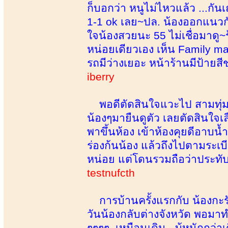
ก็บอกว่า หนูไม่ไหวแล้ว ...กั
1-1 ok เลย~ปล. น้องออกแนวกัน
ใจน้องสวยนะ 55 ไม่เชื่อมาดู~
หน่อยเดียวเอง เห็น Family ma
รถมีว่างเยอะ หน้าร้านมีป้ายสีชม
iberry
พอดีตัดสินใจแวะไป สามทุ่ม ม
น้องๆมายืนดูตัว เลยตัดสินใจเ
พาขึ้นห้อง เข้าห้องคุยดีอาบน้
ร่องก้นน้อง แล้วถึงไปตามระเ
หน่อย แต่โดนรวมถือว่าประทับใ
testnufcth
การบ้านครั้งแรกกับ น้องกะรัต
วันน้องกลับต่างจังหวัด พอมาท
ๆๆๆๆ เหมือนเดิน...บู้หนักกว่าเด