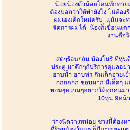
น้อยน้องตัวน้อยโดนทักทายแบนั
ต้องบอกว่าให้ทำยังไง ไม่ต้องร้
ผมเองเด็กใหม่ครับ แม้นจะท
จัดการผมได้ น้องก็เขื่่อน
งานดีจริ
สดๆร้อนๆกับ น้องโนริ ที่หุ่
ประตู มาดึกๆก้บริการดูแลอย่า
อาบน้ำ อาบท่า กินเก็กฮวย
กกกกกก ชอบมาก มีเด็ดๆ และก้
หอมๆหวานๆอยากให้ทุกคนมาลองจ
10หุ่น 9หน้
ว่างนิดว่างหน่อย ช่วงนี้ต้องหา
ที่ร้านน้องใหม่ๆ ก็มีมาเยอะแต่