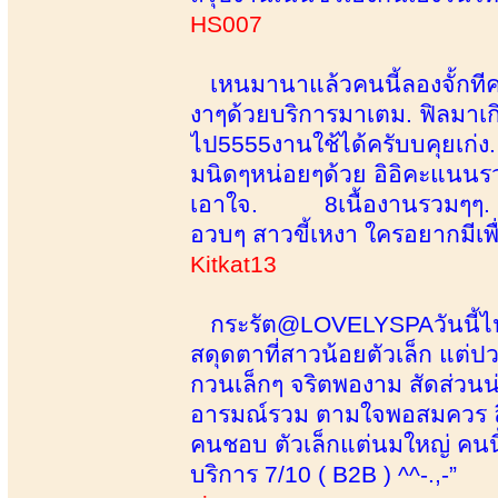
HS007
เหนมานาแล้วคนนี้ลองจั้กทีคร
งาๆด้วยบริการมาเตม. ฟิลมาเ
ไป5555งานใช้ได้ครับบคุยเก่ง.
มนิดๆหน่อยๆด้วย อิอิคะแน
เอาใจ. 8เนื้องานรวมๆๆ.
อวบๆ สาวขี้เหงา ใครอยากมีเพ
Kitkat13
กระรัต@LOVELYSPAวันนี้ไปเย
สดุดตาที่สาวน้อยตัวเล็ก แต่ป
กวนเล็กๆ จริตพองาม สัดส่วนน
อารมณ์รวม ตามใจพอสมควร ล
คนชอบ ตัวเล็กแต่นมใหญ่ คนนี้ใ
บริการ 7/10 ( B2B ) ^^-.,-”