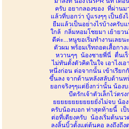
มาลงที่ น้องโนริPR นัท เตือ
ครับ อยากลองของ ที่ผ่านม
แล้วที่บอกว่า บู้แรงๆๆ เป็นยั
ยืมแล้วเป็นอย่างไรบ้างครับแบ
ใกล้ กลิ่มหอมโชยมา เย้ายวนใจ 
ดีค่ะ...หนูขอเริ่มทำงานเลยน
ตัวผม พร้อมเริ่ทถอดเสื้อกางเ
หวานๆๆ น้องชายพี่นี่ ตื่นเร็
ไม่ทันตั้งตัวคิดในใจ เอาไงเอ
หนึ่งก่อน ต่อจากนั้น เข้าเรีย
ขึ้นลง จากด้านหลังสลับด้านหน้า
ยอกจริงๆๆแต่ยิ่งกว่านั้น น้องบอ
บีดรักเจ้าตัวเล็กไว่ตร
ยยยยยยยยยยยยั่งไม่จบ น้องมี
ครับน้องบอก ท่าสุดท้ายนี้ เ
ต่อที่เตียงครับ น้องเริ่มต้น
ลงลิ้นบิ้วตั้งแต่ต้นคอ ลงถึงถ