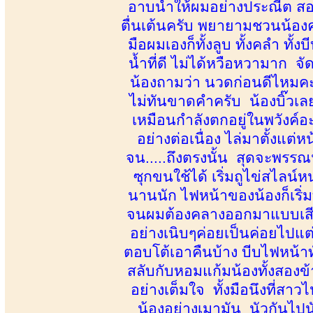
อาบน้ำให้ผมอย่างประณีต สอง
ตื่นเต้นครับ พยายามชวนน้องค
มือผมเองก็ทั้งลูบ ทั้งคลำ ทั
น้ำที่ดี ไม่ได้หวือหวามาก จั
น้องถามว่า นวดก่อนดีไหมคะ
ไม่ทันขาดคำครับ น้องบิ๊วเล
เหมือนกำลังตกอยู่ในพวังค์อ
อย่างต่อเนื่อง ไล่มาตั้งแต
จน.....ถึงตรงนั้น สุดจะพรรณ
ซุกขนใช้ได้ เริ่มถูไข่สไลน์ห
นานนัก ไฟหน้าของน้องก็เริ
จนผมต้องคลางออกมาแบบเสียงห
อย่างเนิบๆค่อยเป็นค่อยไปแต่ก
ตอบโต้เอาคืนบ้าง บีบไฟหน้าทั
สลับกับหอมแก้มน้องทั้งสองข้
อย่างเต็มใจ ทั้งมือนึงที่สาวไ
น้องอย่างเมามัน นัวกันไปน