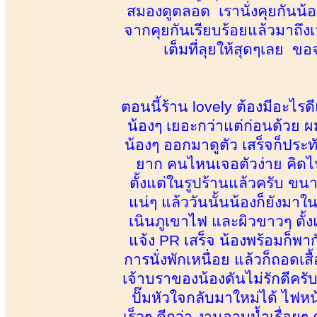
สมองดูตลอด เรานั่งคุยกันน
จากคุยกันเรียบร้อยแล้วมาถึงเ
เต็มที่ลุยให้สุดๆเลย ขอ
ตอนนี้ร้าน lovely ต้องมีอะไร
น้องๆ เยอะกว่าแต่ก่อนด้วย ผม
น้องๆ ออกมาดูตัว เสร็จก็ปร
ยาก คนไหนเจอตัวง่าย คิดไปค
ตั้งแต่ในรูปร้านแล้วครับ ข
แน่ๆ แล้ววันนั้นน้องก็ยังมา
เนินภูเขาไฟ และผิวขาวๆ ตั้งแ
แจ้ง PR เสร็จ น้องพร้อมก็พา
การนั่งพักเหนื่อย แล้วก็ถอดเส
เจ้าบราของน้องดันไม่รักดีครั
ปั๊มหัวใจกลับมาใหม่ได้ ไฟห
เร็วๆ ดีกว่า งานอาบน้ำเรื่อย