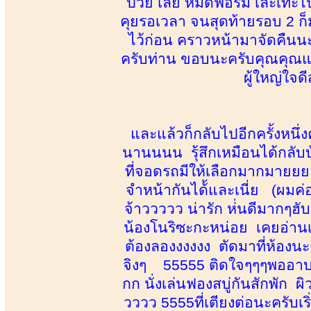
ป่วย เลย หมดฟอร์ม เละเทะไป 
คุยรอเวลา จนสุดท้ายรอบ 2 ก็
ไว้ก่อน คราวหน้ามาจัดคืนน
ครับท่าน ขอบนะครับคุณคุณแหม
ผู้ใหญ่ใจด
และแล้วก็กลับไปอีกครั้งหนึ
นานนนน รุ้สึกเหมือนได้กลับ
ที่จอดรถมีให้เลือกมากมายยย
จำหน้ากันได้้และเนี่ย (ผมค
จ้าววววว น่ารัก ห่่นดีมากๆ
น้องโนริซะกะหน่อย เคยอ่าน
ต้องลองงงงงง ตัดมาที่ห้องนะ
จิงๆ 55555 ติดใจๆๆๆพออาบน้ำ
กก นั่งเล่นฟองสบู่กันสักพัก 
วววว 5555ที่เตียงต่อนะครั