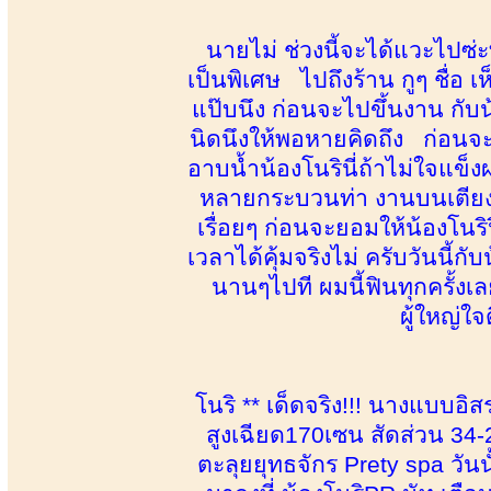
นายไม่ ช่วงนี้จะได้แวะไปซ่ะ
เป็นพิเศษ ไปถึงร้าน กูๆ ชื่อ เ
แป๊บนึง ก่อนจะไปขึ้นงาน กับน้
นิดนึงให้พอหายคิดถึง ก่อนจะ
อาบน้ำน้องโนรินี่ถ้าไม่ใจแข็งผ
หลายกระบวนท่า งานบนเตียงนี่
เรื่อยๆ ก่อนจะยอมให้น้องโน
เวลาได้คุ้มจริงไม่ ครับวันนี
นานๆไปที ผมนี้ฟินทุกครั้งเ
ผู้ใหญ่ใจ
โนริ ** เด็ดจริง!!! นางแบบอิสร
สูงเฉียด170เซน สัดส่วน 34-2
ตะลุยยุทธจักร Prety spa วัน