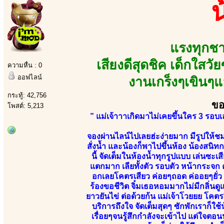
แรงทุกชา
เสียงดีสุดชิค เด็กใสวั
ความหื่น : 0
ออฟไลน์
งานเกร็งๆเขินๆ
กระทู้: 42,756
ขอ
โพสต์: 5,213
” แม่เจ้าาาเกิดมาไม่เคยขึ้นใคร 3 รอบเลย 
จองผ่านไลน์ไปเลยฮ่ะง่ายมาก มีรูปให้ชม 
สั่งน้ำ และน้องก็พาไปขึ้นห้อง น้องสนิ
นี้ จัดเต็มในห้องน้ำทุกรูปแบบ เล่นซ
แตกมาก เลียทั้งตัว รอบตัว หน้ากระจก
อกเลยโคตรเสียว ค่อยๆถอด ค่ออยๆยั่ว
ร้องขอชีวิต จิ๋มเธอหอมมากไม่มีกลิ่นดูแ
ยาวยันไข่ ต่อด้วยก้น แม่เจ้าโวยยย โคตร
บริการถึงใจ จัดเต็มสุดๆ ซักพักเราก็ใช
เรื่อยๆจนรู้สึกกำลังจะเข้าไป แต่ใจตอ