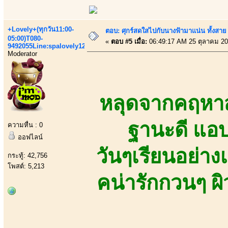
+Lovely+(ทุกวัน11:00-
ตอบ: ศุกร์สดใสไปกับนางฟ้ามาแน่น ทั้งสา
05:00)T080-
«
ตอบ #5 เมื่อ:
06:49:17 AM 25 ตุลาคม 20
9492055Line:spalovely123
Moderator
หลุดจากคฤหาสน
ฐานะดี แอ
ความหื่น : 0
ออฟไลน์
วันๆเรียนอย่าง
กระทู้: 42,756
โพสต์: 5,213
คน่ารักกวนๆ ผ