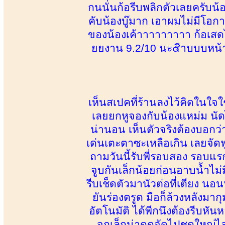
กนนั่นก้อรีบพลิกตัวเลยครับน้
คับน้องบู๊มาก เอาผมไม่มีโอ
ของน้องเค้าาาาาาาาา ก้อเ
ยยงาน 9.2/10 นะ๕ีาบบบหน้
เห็นสเปคที่ร้านลงไว้คิดในใจ
เลยยกหูจองกับน้องแหม่ม นั
น่านอน เห็นตัวจริงต้องบอกว
เด่นเตะตาซะเหลือเกิน เลยจัดฟ
ถามวันนี้รับพี่รอบสอง รอบแรก
จูบกันเล็กน้อยก่อนอาบน้ำไม
รีบเช็ดตัวมานัวต่อที่เตียง น
ยันร่องตรูด มือก็ล้วงหลังมา
อัตโนมัติ ได้พีกนึงต้องรีบ
จุกเล็กน่าดูดจัดไปชุดใหญ่