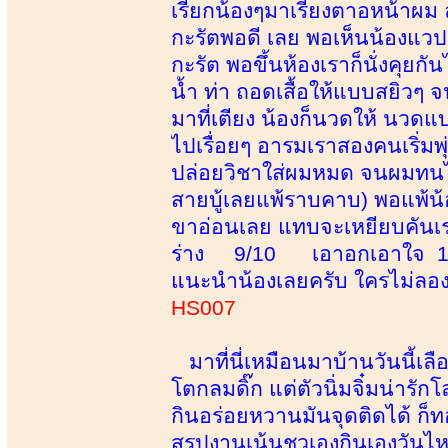
เรียกน้องๆมาเรียงตาอหน้าผม 
กะรัตพอดี เลย พอเห็นน้องแวป
กะรัต พอขึ้นห้องเราก็นั่งคุยกั
น้ำ ท่า ถอดเสื้อให้แบบสยิวๆ จ
มาที่เตียง น้องก็นวดให้ นว
ไปเรื่อยๆ อารมเราสองคนเริ่มพุ่
ปล่อยวิชาใส่ผมหมด จนผมทนไ
สายบู้เลยแพ้ราบคาบ) พอแพ้น้อ
ขาอ่อนเลย แทบจะเหยียบค
ร่าง 9/10 เอาอกเอาใจ 
แนะนำน้องเลยครับ ใครไม่ลอง
HS007
มาที่นี่เหมือนมาบ้านวันนี้เลื
โตกลมดิ๊ก แต่ตัวนิ่มจิ๋มน่ารั
กินอร่อยหวานมันจุดติดได้ ก็ท
สรุปงานเน้นชวเองกินเองวันไ