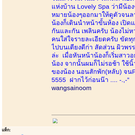
แห่งบ้าน Lovely Spa ว่ามีน้องๆ
หมายน้องๆออกมาให้ดูตัวจนลา
น้องก็เดินนำหน้าขั้นห้อง เปิด
กันและกัน เพลินครับ น้องไม่ห
คนใส่ใจรายละเอียดครับ ขัดทุก
ไปบนเตียงดีก่า สัดส่วน ผิวพร
ล่ะ เมื่อหันหน้าน้องก็เริ่มสา
น้อง จากนั้นผมก็ไม่รอช้า ใช้น
ของน้อง นอนสักพัก(หลับ) จนPR
5555 ฝากไว้ก่อนน๊า .... -.,-”
wangsainoom
แท็ก: