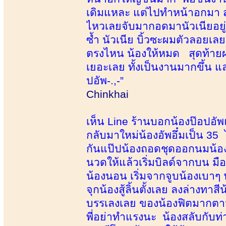
เดิมแหละ แต่ไปทำหน้าอกมา สว
ไหวเลยจับมากอดมานัวเนียอยู่พ
ซ้ำ นัวเนีย บิ้วซะผมตัวลอยเ
ตรงไหน น้องให้หมด สุดท้ายผม
เยอะเลย ทั้งเป็นงานมากขึ้น แ
ปอัพ-.,-”
Chinkhai
เห็น Line ร้านบอกน้องป๊อปอั
กลับมาใหม่น้องอัพอึ๋มเป็น 35 
กันแป๊ปน้องถอดชุดออกนมน้องส
นวดให้แล้วเริ่มบิลด์จากบน มือ
น้องนอน เริ่มจากจูบน้องเบาๆ 
จุกน้องสู้ลิ้นตั้งเลย ลงล่างทา
บรรเลงเลย ของน้องฟิตมากตา
พี่อย่าทำแรงนะ น้องสลับกับท่า