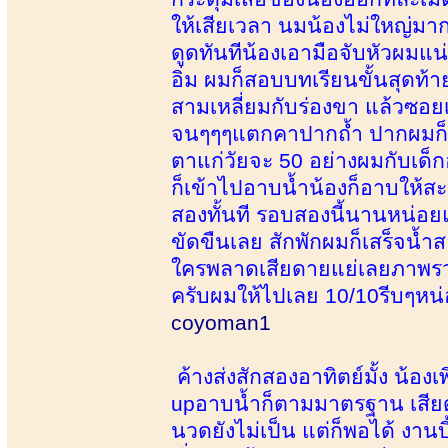
ให้เสียเวลา นมน้องไม่ใหญ่ม
ดูดทันทีน้องเอามือจับหัวผมแ
อิ่ม ผมก็สอบบทเรียนขั้นสุดท้า
สามเหลี่ยมกับร่องขา แล้วซอยเ
จนๆๆๆแตกคาปากถ้ำ ปากผมก็ยั
ตาแก่วัยจะ 50 อย่างผมกับเด็กอ
ก็เข้าไปอาบน้ำน้องก็อาบให้ส
สองทั้นที รอบสองนี้นานหน่อยแ
ขัดขืนเลย สักพักผมก็เสร็จน้
ใครพลาดเสียดายแย่เลยภาพรวม
ครับผมให้ไปเลย 10/10รีบๆหน่
coyoman1
ค้างส่งสักสองอาทิตย์มั้ง น้อง
upอาบน้ำก็ตามมาตรฐาน เสียดา
นวดยังไม่เป็น แต่ก็พอได้ งาน