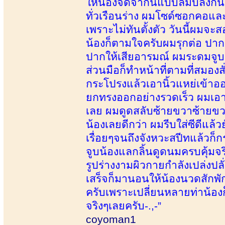
ให้น้องจดจำกันแบบลืมบ่ลงกันเ
ทั่วเรือนร่าง ผมโซด์ซอกคอและ
เพราะไม่ทันตั้งตัว วันนี้ผมจ
น้องก็ตามใจครับผมรุกต่อ ปาก
ปากให้เสียอารมณ์ ผมระดมจูบน
ส่วนมือก็ทำหน้าที่ตามที่สมองสั
กระโปรงแล้วเอานิ้วแหย่เข้า
ยกทรงออกอย่างรวดเร็ว ผมเอา
เลย ผมดูดสลับซ้ายขวาซ้ายขวา 
น้องเลยดีกว่า ผมรีบใส่ซีดีแล้
เรื่อยๆจนถึงจังหวะสปีทแล้ว
จูบน้องแลกลิ้นดูดนมครบคุ้มจร
รูปร่างงามผิวกายกำลังเปล่งปล
เสร็จก็มานอนให้น้องนวดสักพั
ครับเพราะเปลี่ยนหลายท่าน้อง
จริงๆเลยครับ-.,-”
coyoman1