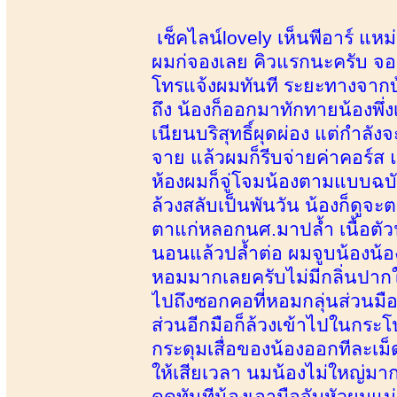
เช็คไลน์lovely เห็นพีอาร์ แห
ผมก่จองเลย คิวแรกนะครับ จองเ
โทรแจ้งผมทันที ระยะทางจากบ
ถึง น้องก็ออกมาทักทายน้องพึ่ง
เนียนบริสุทธิ์ผุดผ่อง แต่กำ
จาย แล้วผมก็รีบจ่ายค่าคอร์ส 
ห้องผมก็จู่โจมน้องตามแบบฉบับ
ล้วงสลับเป็นพันวัน น้องก็ดูจะ
ตาแก่หลอกนศ.มาปล้ำ เนื้อตัว
นอนแล้วปล้ำต่อ ผมจูบน้องน้อ
หอมมากเลยครับไม่มีกลิ่นปากใ
ไปถึงซอกคอที่หอมกลุ่นส่วนมือก
ส่วนอีกมือก็ล้วงเข้าไปในกระ
กระดุมเสื่อของน้องออกทีละเม
ให้เสียเวลา นมน้องไม่ใหญ่ม
ดูดทันทีน้องเอามือจับหัวผมแ