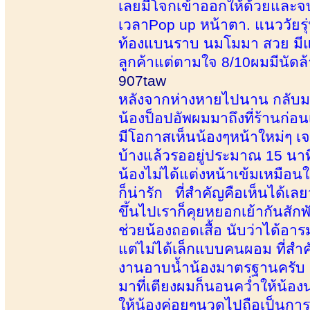
เลยมีโจกเข้าออกให้ด้วยและจบ
เวลาPop up หน้าตา. แนววัยรุ
ท้องแบนราบ นมโมมา สวย มีแข
ลูกค้าแต่ตามใจ 8/10ผมมีนัดล้าง
907taw
หลังจากห่างหายไปนาน กลับมาแ
น้องป็อปอัพผมมาถึงที่ร้านก่อน
มีโอกาสเห็นน้องๆหน้าใหม่ๆ เ
บ้างแล้วรออยู่ประมาณ 15 นาที
น้องไม่ได้แต่งหน้าเข้มเหมื
ก็น่ารัก ที่สำคัญคือเห็นได้เล
ขึ้นไปเราก็คุยหยอกเย้ากันสัก
ช่วยน้องถอดเสื้อ นับว่าได้อ
แต่ไม่ได้เล็กแบบคนผอม ที่สำ
งานอาบน้ำน้องมาตรฐานครับ 
มาที่เตียงผมก็นอนคว่ำให้น้องน
ให้น้องค่อยๆนวดไปถือเป็นการ