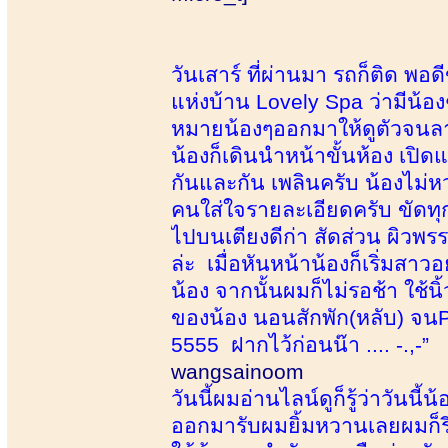
วันเสาร์ ที่ผ่านมา รถก็ติด พอ
แห่งบ้าน Lovely Spa ว่ามีน้องๆ
หมายน้องๆออกมาให้ดูตัวจนลา
น้องก็เดินนำหน้าขั้นห้อง เปิด
กันและกัน เพลินครับ น้องไม่ห
คนใส่ใจรายละเอียดครับ ขัดทุก
ไปบนเตียงดีก่า สัดส่วน ผิวพร
ล่ะ เมื่อหันหน้าน้องก็เริ่มสา
น้อง จากนั้นผมก็ไม่รอช้า ใช้น
ของน้อง นอนสักพัก(หลับ) จนPR
5555 ฝากไว้ก่อนน๊า .... -.,-”
wangsainoom
วันนี้ผมอ่านไลน์ดูก็รู้ว่าวันน
ออกมารับผมยิ้มหวานเลยผมก็รี