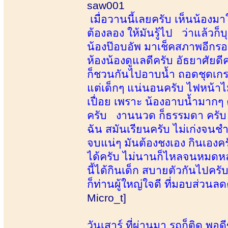
saw001
เมื่อวานนี้เลยครับ เห็นน้องมาใ
ต้องลอง ให้มันรู้ไป ว่าแล้วก็บ
น้องป๊อบอัพ มาเช็คสภาพอีกรอ
ห้องน้องดูแลดีครับ อัธยาศัยดีค
ก็ชวนกันไปอาบน้ำ ถอดชุดเกรา
แต่เด็กๆ แน่นอนครับ ไฟหน้าไม
เปื่อย เพราะ น้องอาบน้ำมากๆ 
ครับ งานนวด ก็ธรรมดา ครับ แ
ฉัน สมันเรียนครับ ไม่เก่งจนชำน
จบแน่ๆ มันต้องชงเอง กินเองคร
ได้ครับ ไม่นานก็ไหลจนหมดห
นี้ได้กินเด็ก สบายตัวกันไปค
ก็ท่านผู้ใหญ่ใจดี ที่มอบส่วนลดค
Micro_t]
วันเสาร์ ที่ผ่านมา รถก็ติด พอ