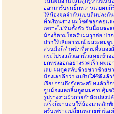
วันนี้ผมอ่านไลน์ดูก็รู้ว่าวันน
ออกมารับผมยิ้มหวานเลยผมก็รี
ให้น้องจดจำกันแบบลืมบ่ลงกันเ
ทั่วเรือนร่าง ผมโซด์ซอกคอและ
เพราะไม่ทันตั้งตัว วันนี้ผมจ
น้องก็ตามใจครับผมรุกต่อ ปาก
ปากให้เสียอารมณ์ ผมระดมจูบน
ส่วนมือก็ทำหน้าที่ตามที่สมองสั
กระโปรงแล้วเอานิ้วแหย่เข้า
ยกทรงออกอย่างรวดเร็ว ผมเอา
เลย ผมดูดสลับซ้ายขวาซ้ายขวา 
น้องเลยดีกว่า ผมรีบใส่ซีดีแล้
เรื่อยๆจนถึงจังหวะสปีทแล้ว
จูบน้องแลกลิ้นดูดนมครบคุ้มจร
รูปร่างงามผิวกายกำลังเปล่งปล
เสร็จก็มานอนให้น้องนวดสักพั
ครับเพราะเปลี่ยนหลายท่าน้อง