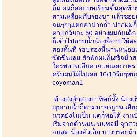
อิ่ม ผมก็สอบบทเรียนขั้นสุดท้า
สามเหลี่ยมกับร่องขา แล้วซอยเ
จนๆๆๆแตกคาปากถ้ำ ปากผมก็ยั
ตาแก่วัยจะ 50 อย่างผมกับเด็กอ
ก็เข้าไปอาบน้ำน้องก็อาบให้ส
สองทั้นที รอบสองนี้นานหน่อยแ
ขัดขืนเลย สักพักผมก็เสร็จน้
ใครพลาดเสียดายแย่เลยภาพรวม
ครับผมให้ไปเลย 10/10รีบๆหน่
coyoman1
ค้างส่งสักสองอาทิตย์มั้ง น้อง
upอาบน้ำก็ตามมาตรฐาน เสียดา
นวดยังไม่เป็น แต่ก็พอได้ งาน
เริ่มจากด้านบน นมพอมี จุกสวย
จบสุด น้องตัวเล็ก บางกรอบถ้า