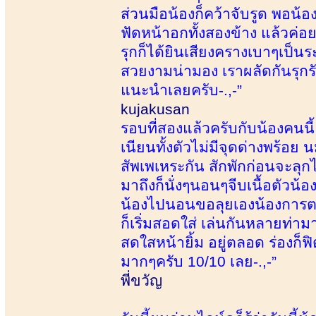
ส่วนมือน้องก็คว้าจับรูด พอน้อ
ฟัดหน้าอกทั้งสองข้าง แล้วค่อยๆ
รุกก็ได้ยินเสียงครางเบาๆเป็
สวยงามน่ามอง เราผลัดกันรุกรั
แนะนำเลยครับ-.,-”
kujakusan
รอบที่สองแล้วครับกับน้องคนน
เนียนทั้งตัวไม่มีจุดด่างพร้อย 
สัพเพเหระกัน สักพักก่อนจะลุก
มาถึงก็นั่งๆนอนๆจีบเนื้อตัว
น้องไปนอนขอลุยเองน้องการตอบ
ก็เริ่มสอดใส่ เล่นกันหลายท่าม
สดใสหน้ายิ้ม อยู่ตลอด ร่องก
มากๆครับ 10/10 เลย-.,-”
พี่ขวัญ