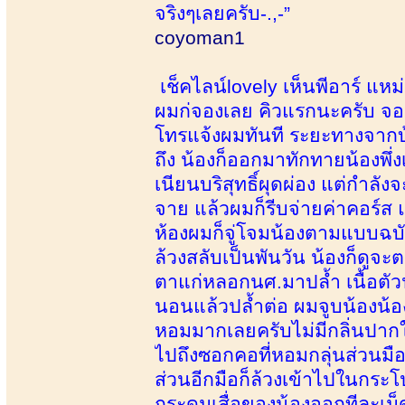
จริงๆเลยครับ-.,-”
coyoman1
เช็คไลน์lovely เห็นพีอาร์ แห
ผมก่จองเลย คิวแรกนะครับ จองเ
โทรแจ้งผมทันที ระยะทางจากบ
ถึง น้องก็ออกมาทักทายน้องพึ่ง
เนียนบริสุทธิ์ผุดผ่อง แต่กำ
จาย แล้วผมก็รีบจ่ายค่าคอร์ส 
ห้องผมก็จู่โจมน้องตามแบบฉบับ
ล้วงสลับเป็นพันวัน น้องก็ดูจะ
ตาแก่หลอกนศ.มาปล้ำ เนื้อตัว
นอนแล้วปล้ำต่อ ผมจูบน้องน้อ
หอมมากเลยครับไม่มีกลิ่นปากใ
ไปถึงซอกคอที่หอมกลุ่นส่วนมือก
ส่วนอีกมือก็ล้วงเข้าไปในกระ
กระดุมเสื่อของน้องออกทีละเม