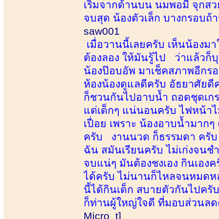
เริ่มจากด้านบน นมพอมี จุกสวย
จบสุด น้องตัวเล็ก บางกรอบถ้า
saw001
เมื่อวานนี้เลยครับ เห็นน้องมาใ
ต้องลอง ให้มันรู้ไป ว่าแล้วก็บ
น้องป๊อบอัพ มาเช็คสภาพอีกรอ
ห้องน้องดูแลดีครับ อัธยาศัยดีค
ก็ชวนกันไปอาบน้ำ ถอดชุดเกรา
แต่เด็กๆ แน่นอนครับ ไฟหน้าไม
เปื่อย เพราะ น้องอาบน้ำมากๆ 
ครับ งานนวด ก็ธรรมดา ครับ แ
ฉัน สมันเรียนครับ ไม่เก่งจนชำน
จบแน่ๆ มันต้องชงเอง กินเองคร
ได้ครับ ไม่นานก็ไหลจนหมดห
นี้ได้กินเด็ก สบายตัวกันไปค
ก็ท่านผู้ใหญ่ใจดี ที่มอบส่วนลดค
Micro_t]