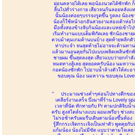
ผ่อนคลายได้เลย พอน้องนวดได้ซักพัก ก็
ลิ้นไปทั่วร่างกาย เสียวจนก้นลอยหลังแท
นั้นน้องค่อยๆบรรจงรูดขึ้น รูดลง น้อ
น้องก็ใช้หน้าอกอันสวยงามสองเต้าห่อไปท
มือทั้งสองข้างจับก้นน้องและแหย่เข้าไป
เริ่มทำงานแบบเต็มพิกัดเลย ชักน้องชาย
ควบม้าคุมเกมด้านบนบ้าง สุดท้ายพลิกตัวน
ท่าประจำ จนสุดท้ายไม่อาจจะต้านทานไ
แล้วมานอนคุยกันไปแบบเพลิดเพลินซักพัก 
ชายผม ขึ้นสุดลงสุด เสียวแบบว่ายกกำ
หมดทางสู้เลย สุดยอดครับน้อง นมหวาน 
กอดน้องซักพัก ไปอาบน้ำล้างตัวให้สะ
ขอบคุณ น้อง นมหวาน ขอบคุณ Lovely s
” ประมาณช่วงค่ำๆค่อนไปทางดึกของสุด
เคลียร์งานเสร็จ บึ่งมาที่ร้าน Lovely s
เวลาที่นัด ทักทายกับ Pr ตามปกติจิบน้
ครับ สูงสไตล์นางแบบ ผอมเพรียว ช่วงสะโ
ไม่รอช้าครับผมรีบเดินตามน้องขึ้นห้อ
รู้สึกกระเจิดกระเจิงเป็นเท่าตัว พูดคุยก
แก้มน้อง น้องไม่มีขัด แบบว่าตามใจเล