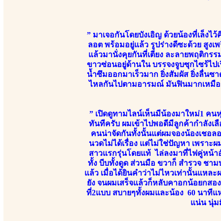
” มาเจอกันโดยบังเอิญ ด้วยน้องที่เล็งไว้
ลอต พร้อมอยู่แล้ว รูปร่างดีซะด้วย สู
แล้วมานั่งคุยกันที่เตียง ละลายพฤติ
ขาวซ่อนอยู่ด้านใน บรรจงจูบซุกไซร้ไปเร
น้ำซึมออกมาเร็วมาก ยิ่งสัมผัส ยิ่งลื่นซาด
ไหลกันไปตามอารมณ์ มันฟินมากเหมือนม
” เปิดดูทามไลน์เห็นมีน้องมาใหม่1 คน
ทันทีครับ ผมเข้าไปพอดีมีลูกค้ากำลังเ
คนน่าจัดกันทั้งนั้นแต่ผมจองน้องเชอลอ
นวดไม่ได้เรื่อง แต่ไม่ใช่ปัญหา เพราะ
สาวแรกรุ่นโดยแท้ ไล่ลงมาที่ไฟคู่หน้าอั
ทั้ง บีบทั้งดูด ส่วนมือ ขวาก็ สำรวจ ช
แล้ว เมื่อได้ยินคำว่าไม่ไหวเท่านั้นแห
ยัง จนผมเสร็จแล้วก็หลับคาอกน้อยกสองผมพ
ที่2แบบ สบายๆทั้งผมและน้อง 60 นาทีแ
แน่น นุ่ม