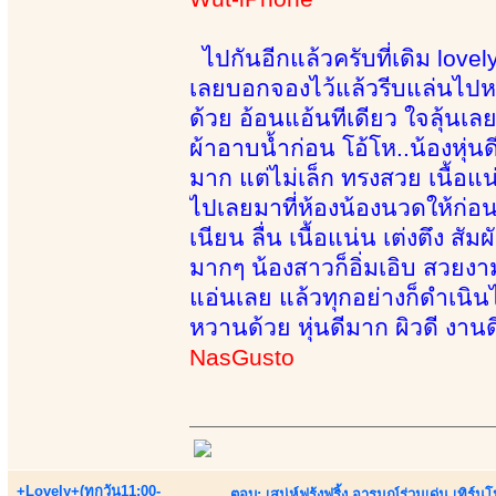
ไปกันอีกแล้วครับที่เดิม lovely
เลยบอกจองไว้แล้วรีบแล่นไปหา 
ด้วย อ้อนแอ้นทีเดียว ใจลุ้นเ
ผ้าอาบน้ำก่อน โอ้โห..น้องหุ่
มาก แต่ไม่เล็ก ทรงสวย เนื้อ
ไปเลยมาที่ห้องน้องนวดให้ก่อ
เนียน ลื่น เนื้อแน่น เต่งตึง 
มากๆ น้องสาวก็อิ่มเอิบ สวยงา
แอ่นเลย แล้วทุกอย่างก็ดำเนิน
หวานด้วย หุ่นดีมาก ผิวดี งานด
NasGusto
+Lovely+(ทุกวัน11:00-
ตอบ: เสน่ห์ฟรุ้งฟริ้ง อารมณ์ร่วมเด่น เท