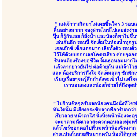
” แม่เจ้าาาเกิดมาไม่เคยขึ้นใคร 3 รอบเลย 
ลิ้นอย่างมากก จองผ่านไลน์ไปเลยฮ่ะง่าย
ปุ๊บ ก็รู้กันเลย ก็สั่งน้ำ และน้องก็พาไ
เล่นกันอีก รอบนี้ จัดเต็มในห้องน้ำท
เธอเอ๊กซ์ เซ็กแตกมาก เลียทั้งตัว รอบ
ไว้ให้ด้วยบออกเลยโคตรเสียว ค่อยๆถอด
รินจนต้องร้องขอชีวิต จิ๋มเธอหอมมากไม่ม
แล้วลากยาวยันไข่ ต่อด้วยก้น แม่เจ้าโว
และ น้องบริการถึงใจ จัดเต็มสุดๆ ซักพัก
เริ่มถูเรื่อยๆจนรู้สึกกำลังจะเข้าไป แต
เรานอนลงและน้องก็ช่วยให้ถึงจุดสำ
” ไปร้านชิลๆครับเจอน้องคนนึงนั่งที่โซ
ทันใดนั้น มีเสียงกระซิบจากพีอาร์บอกว่า
เรียวสวย หน้าตาใส นั่งนิ่งหน้าน้องจะด
จะมาตามนัดเวลาสะดวกตอนสองทุ่มหรือ
แล้วไซร์ซอกคอไปที่นมหน้าน้องฟินมาก น้
ล่างแน่นก้นสวยฟินมากครับ น้องได้ทุกท