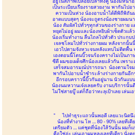
อยู่ในสภาพเปลือยเปล่าทั้งคู่ น้องมีหน้
เป็นระเบียบเรียงรายสวยงาม พากันไปอาบน
ความเป็นห่วง น้องอาบน้ำได้ดีพิถีพิถ
อาดเเบบสุดๆ น้องจะถูตรงน้องชายผมนานมา
น้อง สัมผัสไปทั่วๆทุกส่วนของร่างกาย เ
หยุดไม่อยู่ ผมเเละน้องหยิบผ้าเช็ดตัวเเล้
น้องเริ่มทำงาน ลื่นไถลไปทั่วตัว ประกบ
เจลชโลมไปทั่วร่างกายผม หลังจากนั้นนิ
เอวไปตามจังหวะจนหลังแทบไม่ติดพื้น 
เองตอนนี้โดนบิ๊วจนร้องครางไม่เป็นภาษ
ซีดี ผมขอเผด็จศึกน้องเลยแล้วกัน เพราะ
เสร็จสมอารมณ์ปรารถนา น้องตามใจมา
พากันไปอาบน้ำชำระล้างร่างกายกันอีกร
อีกรอบคราวนี้บิ๊วกันอยู่นาน นัวกัน
น้องนมหวานเจ๋งเลยครับ งานบริการนั้นดีเย
ไม่ใช่สายบู๊ แต่ก็ถือว่าทะลุเป้าเลย เล่
” ไปทำธุระแถวนั้นพอดี เลยแวะนิดนึง 
น้องที่ทำงาน โห ... 80 - 90% เลยทีเด
เตรียมตัว ... แค่ชุดที่น้องใส้วันนั้น ผมก
คือใช่อ่ะ เล่นเอาผมหลงเลยทีเดียว นั่