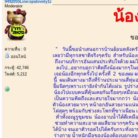
9492055Line:spalovely123
Moderator
น้
ขอ
” วันนี้ขอนำเสนอการบ้านย้อนหลังครับ
ความหื่น : 0
เลยว่ามีทุกรสชาติจริงๆครับ สำหรับน้อง
ออนไลน์
ถึงงานบริการอันแสนประทับใจด้วย ผมไม
ลงไป...อยากบอกว่าคิดถึงน้องมากๆในยา
กระทู้: 42,746
เจอน้องอีกทุกครั้งไป ครั้งที่ 2 ของ
โพสต์: 5,212
นี้ ผมเดินทางมาถึงที่ร้านประมาณสี่ทุ่
ยิ้มนิดๆเพราะเรายังจำกันได้แม่น รูปร่างส
น้องไปแบบคนที่คุ้นเคยกันเรื่อยๆเหมือน
เป็นความคิดถึงและสบายใจมากกว่า น้องถอ
ตัวน้องสวยมากๆ หน้าอกอันสวยงามแน่น ก
โด่สุดๆ พร้อมกับช่วงสะโพกที่ขาวเนีย
ทั่วทั้งอณูรูขุมขน น้องอาบน้ำได้ดีเห
ช่วยทำความสะอาด ผมสียวมากๆครับ จนน
ได้บ้าง จนเอาตัวรอดไปได้ครับกระทั่งอา
ร่างกาย น้ำหนักมือของน้องต้องบอกเล