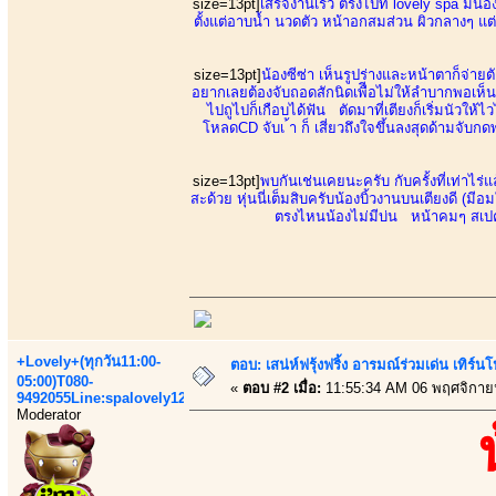
size=13pt]
เสร็จงานเร็ว ตรงไปที่ lovely spa มีน้
ตั้งแต่อาบน้ำ นวดตัว หน้าอกสมส่วน ผิวกลางๆ แ
size=13pt]
น้องซีซ่า เห็นรูปร่างและหน้าตาก็จ่า
อยากเลยต้องจับถอดสักนิดเพืีอไม่ให้ลำบากพอเห็น
ไปถูไปก็เกือบได้ฟัน ตัดมาที่เตียงก็เริ่มนัวให้
โหลดCD จับเ ้า ก็ เสี่ยวถึงใจขึ้นลงสุดด้ามจั
size=13pt]
พบกันเช่นเคยนะครับ กับครั้งที่เท่าไร่
สะด้วย หุ่นนี่เต็มสิบครับน้องบิ้วงานบนเตียงดี (มี
ตรงไหนน้องไม่มีบ่น หน้าคมๆ สเปคผ
+Lovely+(ทุกวัน11:00-
ตอบ: เสน่ห์ฟรุ้งฟริ้ง อารมณ์ร่วมเด่น เท
05:00)T080-
«
ตอบ #2 เมื่อ:
11:55:34 AM 06 พฤศจิกาย
9492055Line:spalovely123
Moderator