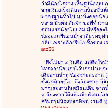
ว่ามีน้องไรว่าง เห็นรูปน้องหย
จ่ายเงินเสร็จเดินตามน้องขึ้นห
มาตรฐานทั่วไป มานั่งคอยน้อง
หงาย บิ้วต่อ สักพัก ขอพี่ทำงา
ตอนแรกน้องไม่ยอม มีหรือจะไ
น้องยอกพี่นอนบ้าง เดี๋ยวหนู
กลับ เพราะต้องรีบไปซื้อของ เวล
ato56
พึงไปมา 2 วันติด แต่ติดใจ
โทรจองน้องเอาไว้บอกบ่ายๆจะเข
เดิมอาบน้ำถู น้องชายสะอาด (
ตั้งแต่หัวลงไป ถึงน้องชาย ก็
มากเลยงานดีเหมือนเดิม จากนั
ถู น้องชายให้แล้วเลียหัวนมไป
ครับสรุปน้องหยกทิพท์ งานดี หุ่
Wut-iPhone