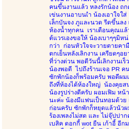
คนขึ้นงานแล้ว หลงรักน้อง ถก
เข่นงานอาบนเำ น้องเอาใจใส่
เล็กบันจง ภูและนวด รีดขึ้น
ห้องน้ำทุกคน เราเตือนคุณแล้ว
ต้แวรเองขอให้ น้องเบาๆๆมิหน
กว่า ก่อนหัวใจจะวายตายคามื
ตกเย็นหลังเลิกงาน เครียดๆอย
ที่ว่างด่วน พอดีวันนี้เลิกงานเ
น้องพอดี ไปถึงร้านเจอ PR คนใ
ซักพักน้องก็พร้อมครับ พอดีผมเ
ถึงที่ห้องได้ห้องใหญ่ น้องคุย
น้องรูปร่างดีครับ ผอมเฟิม ห
นะค่ะ น้องมีแฟนเป็นทอมด้วย 
ก่อนครับ ซักพักก็หยุดแล้วนั
ร้องเพลงไม่สด และ ไม่จุ๊ปปากค
เบสิค ดอกกี้ wot ยืน เก้าอี้