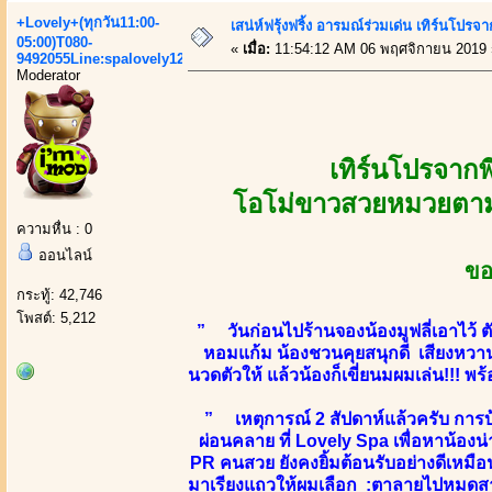
+Lovely+(ทุกวัน11:00-
เสน่ห์ฟรุ้งฟริ้ง อารมณ์ร่วมเด่น เทิร์นโ
05:00)T080-
«
เมื่อ:
11:54:12 AM 06 พฤศจิกายน 2019 
9492055Line:spalovely123
Moderator
เทิร์นโปรจาก
โอโม่ขาวสวยหมวยตามสไ
ความหื่น : 0
ออนไลน์
ขอ
กระทู้: 42,746
โพสต์: 5,212
” วันก่อนไปร้านจองน้องมูฟลี่เอาไว้ 
หอมแก้ม น้องชวนคุยสนุกดี เสียงหวาน ข
นวดตัวให้ แล้วน้องก็เขี่ยนมผมเล่น!!! พร้
” เหตุการณ์ 2 สัปดาห์แล้วครับ การบ
ผ่อนคลาย ที่ Lovely Spa เพื่อหาน้องน
PR คนสวย ยังคงยิ้มต้อนรับอย่างดีเหมื
มาเรียงแถวให้ผมเลือก :ตาลายไปหมดสาวๆน