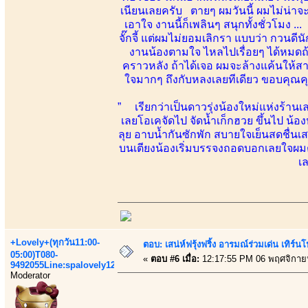
เนียนเลยครับ ตายๆ ผมวันนี้ ผมไม่น่าจะ
เอาใจ งานนี้ก็เพลินๆ สนุกทั้งชั่วโมง .
จั๊กจี้ แต่ผมไม่ยอมเลิกรา แบบว่า กวนดี
งานน้องตามใจ ไหลไปเรื่อยๆ ได้หมดถ้าค
คราวหลัง ถ้าได้เจอ ผมจะล้างแค้นให้
ใจมากๆ ถึงกับหลงเลยทีเดียว ขอบคุณคุณ
” เรียกว่าเป็นดาวรุ่งน้องใหม่แห่งร้านเ
เลยโอเคจัดไป จัดน้ำเก็กฮวย ขึ้นไป น้
ลุย อาบน้ำกันซักพัก สบายใจเย็นสดชื่นเส
บนเตียงน้องเริ่มบรรจงถอดบอกเลยใจผมต
เ
+Lovely+(ทุกวัน11:00-
ตอบ: เสน่ห์ฟรุ้งฟริ้ง อารมณ์ร่วมเด่น เท
05:00)T080-
«
ตอบ #6 เมื่อ:
12:17:55 PM 06 พฤศจิกาย
9492055Line:spalovely123
Moderator