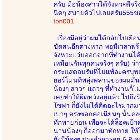
ครับ มือน้องสาวได้จังหวะดีจ
นิดๆ สบายตัวไปเลยครับ555ขอ
ton001
เรื่องมีอยู่ว่าผมได้กลับไปเ
ขัดสนอีกต่างหาก พอมีเวลาพร้
จังหวะแว่บออกจากที่ทำงานได้ก็
เหมือนกันทุกคนจริงๆ ครับ) ว่า
กระแสตอบรับที่ไม่แพ้ละครบุพเพ
ฮอร์โมนที่พลุ่งพล่านของผมมั
น้องๆ สาวๆ แถวๆ ที่ทำงานก็ไม่ไ
เคยทำให้ผิดหวังอยู่แล้ว ไปถึ
โซฟา ก็ยังไม่ได้คิดอะไรมากมา
เบาๆ ตรงซอกคอเนียนๆ นั้นคงจ
ทักทายก่อน เพื่อจะได้ล็อคเป้า
นานน้องๆ ก็ออกมาทักทาย ให้
ยังมีน้องๆ ประจำการอยู่ 6-8 ค