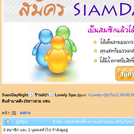
SiamDayNight
ร้านสปา
Lovely Spa
+Lovely+(ทุกวัน11:00-05:
(ผู้ดูแล:
สินค้ามาดดี+29สาวสวย แซบ
หน้า: [
1
]
ลงล่าง
ผู้เขียน
หัวข้อ: เสน่ห์ฟรุ้งฟริ้ง อารมณ์ร่วมเด่น เทิร์น
0 สมาชิก และ 1 บุคคลทั่วไป กำลังดูอยู่