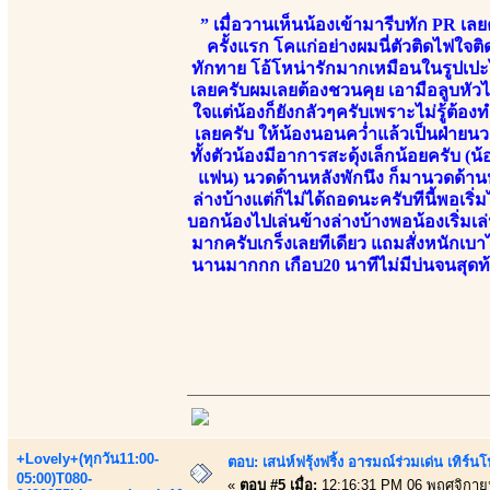
” เมื่อวานเห็นน้องเข้ามารีบทัก PR เลยค
ครั้งแรก โคแก่อย่างผมนี่ตัวติดไฟใจต
ทักทาย โอ้โหน่ารักมากเหมือนในรูปเปะไม่
เลยครับผมเลยต้องชวนคุย เอามือลูบหัวไ
ใจแต่น้องก็ยังกลัวๆครับเพราะไม่รู้ต้
เลยครับ ให้น้องนอนคว่ำแล้วเป็นฝ่ายนว
ทั้งตัวน้องมีอาการสะดุ้งเล็กน้อยครับ
แฟน) นวดด้านหลังพักนึง ก็มานวดด้านห
ล่างบ้างแต่ก็ไม่ได้ถอดนะครับทีนี้พอเริ่
บอกน้องไปเล่นข้างล่างบ้างพอน้องเริ่มเล
มากครับเกร็งเลยทีเดียว แถมสั่งหนักเ
นานมากกก เกือบ20 นาทีไม่มีบ่นจนสุดท้า
+Lovely+(ทุกวัน11:00-
ตอบ: เสน่ห์ฟรุ้งฟริ้ง อารมณ์ร่วมเด่น เท
05:00)T080-
«
ตอบ #5 เมื่อ:
12:16:31 PM 06 พฤศจิกาย