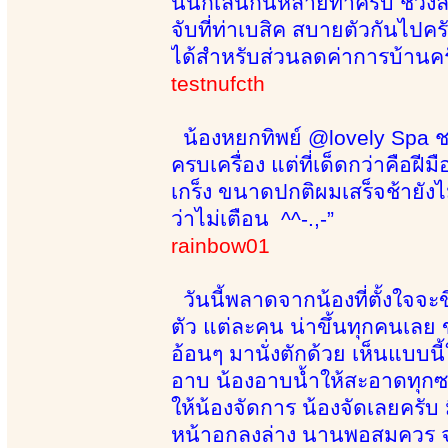
นั้นก็เล่นกันหลายท่าครับ ช่วง
จับที่ท่าเบสิค สบายตัวกันไป
ได้สำหรับส่วนลดค่าการบ้านครั
testnufcth
น้องหยกทิพย์ @lovely Spa ชอบ
ครบเครื่อง แต่ที่เด็ดกว่าคือฝี
เกร็ง ขนาดปกติผมเสร็จช้ายัง
ว่าไม่เตือน ^^-.,-”
rainbow01
วันนี้พลาดจากน้องที่ตั้งใจจะข
ตัว แต่ละคน น่าขึ้นทุกคนเลย ข
อ้อนๆ มานั่งตักด้วย เห็นแบบน
อาบ น้องอาบน้ำให้สะอาดทุกซอกท
ให้น้องจัดการ น้องจัดเลยครับ 
หน้าอกลงล่าง นานพอสมควร จน