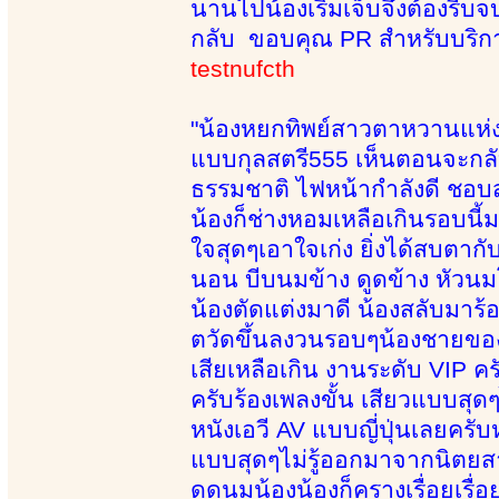
นานไปน้องเริ่มเจ็บจึงต้องรี
กลับ ขอบคุณ PR สำหรับบริกา
testnufcth
"น้องหยกทิพย์สาวตาหวานแห่งบ้
แบบกุลสตรี555 เห็นตอนจะกลับ
ธรรมชาติ ไฟหน้ากำลังดี ชอบส
น้องก็ช่างหอมเหลือเกินรอบน
ใจสุดๆเอาใจเก่ง ยิ่งได้สบตากั
นอน บีบนมข้าง ดูดข้าง หัวนมโด
น้องตัดแต่งมาดี น้องสลับมาร
ตวัดขึ้นลงวนรอบๆน้องชายของผ
เสียเหลือเกิน งานระดับ VIP ครั
ครับร้องเพลงขั้น เสียวแบบสุ
หนังเอวี AV แบบญี่ปุ่นเลยครั
แบบสุดๆไม่รู้ออกมาจากนิตยส
ดูดนมน้องน้องก็ครางเรื่อยเรื่