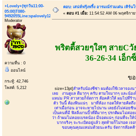
+Lovely+(ทุกวัน11:00-
ตอบ: เสน่ห์ฟรุ้งฟริ้ง อารมณ์ร่วมเด่น เท
05:00)T080-
«
ตอบ #1 เมื่อ:
11:54:52 AM 06 พฤศจิกาย
9492055Line:spalovely123
Moderator
พริตตี้สวยๆใสๆ สายCวัย
36-26-34 เอ็กซ็
ความหื่น : 0
ออนไลน์
ขอ
กระทู้: 42,746
โพสต์: 5,212
size=13pt]
สำหรับน้องซีซ่า ผมต้องใช้เวลาจองน
เลย งานดูแล ดีมากๆ ครับ ตามใจมากๆ และน้องก็ห
แหม่ม PR สาวสวยก็จัดการ ล๊อคคิวให้ ผมไปที่ร้าน
ตัว วันนี้ ต้องฟินแน่ๆ มาที่ห้อง กอดให้หายคิดถ
เท่าเมื่อก่อน อาจจะหายไปนาน เลยยังไม่ค่อยชิน 
เป็นคนที่มี ฟิลลิ่งงานบิ้วที่ดีมากๆ ปรกติผมไม่ค่อย
ว่า ถ้าผมไม่คอยเบรคน้อง มีจอดแน่ๆ ก่อนที่จะให
บากจริงๆ จะระเบิดอยู่แล้ว สุดท้ายก็ไม่รอด เจอ
ขอบคุณคุณแหม่มด้วยนะครับ จัดการล๊อคคิวให