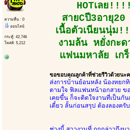
HOTเลย!!!!
สายCปี3อายุ20 ห
ความหื่น : 0
ออนไลน์
เนื้อตัวเนียนนุ่
กระทู้: 42,746
งามล้น หยั่งกะดา
โพสต์: 5,212
แฟนมหาลัย เกร็ง
ขอขอบคุณลูกค้าที่ช่วยรีวิวด้วยนะ
ส่งการบ้านย้อนหลัง น้องหยกทิพ
ตามใจ ฟิลแฟนหน้าอกสวย ของแท้
เคยขึ้น ก็จะติดใจงานที่เป็นก
เดี๋ยว ลั้นก่อนสรุป ต้องลองคร
ช่วงนี้ สาวงานที่ ถูกกล่าวถึง