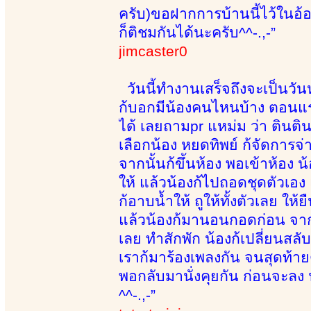
ครับ)ขอฝากการบ้านนี้ไว้ในอ้อม
ก็ติชมกันได้นะครับ^^-.,-”
jimcaster0
วันนี้ทำงานเสร็จถึงจะเป็นวั
ก้บอกมีน้องคนไหนบ้าง ตอนแร
ได้ เลยถามpr แหม่ม ว่า ตินติ
เลือกน้อง หยดทิพย์ ก้จัดการจ่
จากนั้นก้ขึ้นห้อง พอเข้าห้อง น
ให้ แล้วน้องก้ไปถอดชุดตัวเอง 
ก้อาบน้ำให้ ถูให้ทั้งตัวเลย ใ
แล้วน้องก้มานอนกอดก่อน จา
เลย ทำสักพัก น้องก้เปลี่ยนสลั
เราก้มาร้องเพลงกัน จนสุดท้าย
พอกลับมานั่งคุยกัน ก่อนจะลง 
^^-.,-”