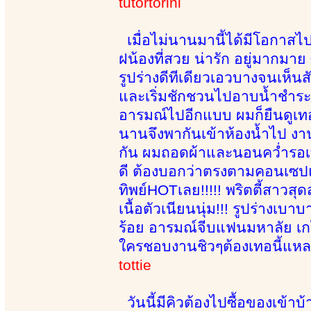
tutortorini
เมื่อไม่นานมานี้ได้มีโอกาสไปผ
ฝน้องที่สวย น่ารัก อยู่มากมาย 
รูปร่างดีทีเดียวเอวบางจนเห็นส
และเริ่มชักชวนไปอาบน้ำชำระร
อารมณ์ไปอีกแบบ ผมก็ยืนดูเทอ
นานจึงพากันเข้าห้องน้ำไป งานอ
กัน ผมถอดผ้าและนอนคว่ำรอเท
ดี ต้องบอกว่าตรงตามคอนเซปแ
ทิพย์HOTเลย!!!!! พริตตี้สาวสุด
เนื้อตัวเนียนนุ่ม!!! รูปร่างเบ
ร้อย อารมณ์จีบแฟนมหาลัย เกร็
ใครชอบงานชิวๆต้องเทอนี้แหละ
tottie
วันนี้มีคิวต้องไปซื้อของเข้า