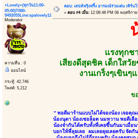
+Lovely+(ทุกวัน11:00-
ตอบ: เสน่ห์ฟรุ้งฟริ้ง อารมณ์ร่วมเด่น เท
05:00)T080-
«
ตอบ #4 เมื่อ:
12:08:48 PM 06 พฤศจิกาย
9492055Line:spalovely123
Moderator
แรงทุกชา
เสียงดีสุดชิค เด็กใสวั
ความหื่น : 0
ออนไลน์
งานเกร็งๆเขินๆ
กระทู้: 42,746
โพสต์: 5,212
ขอ
” พอดีมาร้านแบบไม่ได้จองน้อง เจอคุณ
น้องนุดา น้องเชอล็อต นมหวาน พอดีเลือก
น้องจำกันได้ครับทั้งที่เคยขึ้นกันมาเมื
บอกให้พี่ลุยเลย ผมเลยลุยเลยครับ จัดกันห
น้องบอกถึงไม่รู้กี่รอบครับ น้องคุยสน