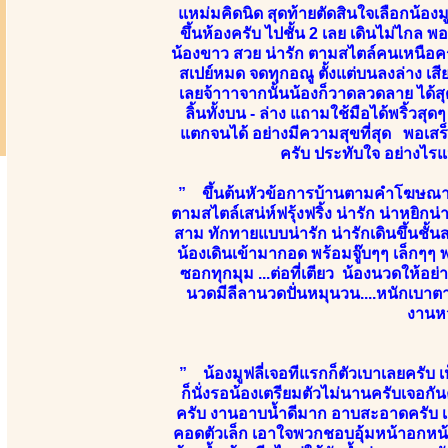
แหม่มคิดนิด สุดท้ายตัดสินใจเลือกน้องมู
ขึ้นห้องครับ ไปชั้น 2 เลย เดินไม่ไกล พ
น้องขาว สวย น่ารัก ตามสไตล์คนเหนือคร
สเปย์หมด จดทุกอณู ตั้งแต่บนลงล่าง เส
เลยจ้าาาจากนั้นน้องก็วาดลวดลาย ได้สุด
ลิ้นทั้งบน - ล่าง แถามใช้มือได้พริ้วส
แตกจนได้ อย่างมีความสุขที่สุด พอเสร็
ครับ ประทับใจ อย่างไ
” ขึ้นต้นหัวข้อการบ้านตามคำโฆษณาข
ตามสไตล์เสน่ห์ฟรุ้งฟริ้ง น่ารัก น่าหยิ
สาม ทักทายแบบน่ารัก น่ารักเดินขึ้นชั้น
น้องเดินเข้ามากอด พร้อมจู๊บๆๆ เล็ก
ซอกทุกมุม ...ต่อที่เตียว น้องนวดให้อ
นวดมีลีลานวดปั่นหมุนวน....หนักเบาตา
งานหว
” น้องมูฟลี่เจอทีแรกก็ตัวเบาเลยครับ 
ก็นั่งรอน้องเตรียมตัวไม่นานครับเจอกั
ครับ งานอาบน้ำดีมาก อาบสะอาดครับ เสีย
คอดตัวเล็ก เอาใจพวกชอบอุ้มหน้าอกหน้