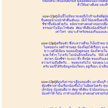
กล่อนที่จะให้น้องปิดเกมส์ พุ่งเฉียดผมน้องไปนิด
คิวให้อย่างดีเลย และที
size=13pt]
เย็นนี้ไม่มีหมายเลยบึ่งไปร้านเลิฟลี่ดู
ยืนต่อหน้าแน่นำตัวตื่นเต้นจุง เล็งไว้น้องหนึ่งคนช
ซีซ่าขึ้นห้องด้วยกัน หลังจากต่างคนต่างปอกเปล
ธรรมดาไม่มีอะไรพิเศษ ตัดมาที่เตียงน้องมีข้อห้
เท่าไหร่ เหมาะสำหรับชงเองกินเองและชอ
size=13pt]
เตรียมตัว ซึ่งระหว่างที่รอ ก็เล็งเป้าห
ไม่ค่อยเก่ง แต่ถ้าชวนคุย น้องก็คุยได้เรื่อยๆ
ขาว แต่ได้เนียน ขอลองบีบดูหน่อย น้องก็ตามใน ช
นวด ก็ทั่วๆ ไป ครับ ไม่เน้นอีกเหมือนกัน 555 แล
สบายๆ น้องซีซ่า จะแนว พี่ๆ ที่ถนัด ชงเองกินเอ
ความร่วมมือดีครับ ... หมดแรงกันไป ขอบคุณ Lo
ครับ ผมนี่ได้รับข้อมูลน้องใหม่ๆ อยู่เรื่อยๆ น่
size=13pt]
ต้อนรับการมาเยือนของพี่ๆ แถวมีนบุรี กา
ต้องซีซาเท่านั้นเรียกน้องขึ้นไป ไม่ผิดหวังครับ ห
เล็กน้อย น้องหุ่นดีมาก ตัดมาที่เตียง นัวน้องก
น้องทำให้ ก็มัน เราทำเองก็มัน ต่างคนต่างช่วยกั