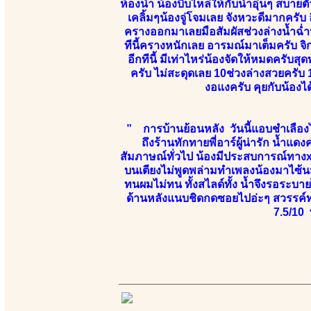
ห้องน้ำ น้องบีบไหล่ให้กับน้ำอุ่นๆ สบา
เคลิ้มๆน้องจู่โจมเลย จังหวะดีมากครับ 
ครางออกมาเลยมือสัมผัสช่วงล่างน้ำฉ่ำ
ทีนี้ครางหนักเลย อารมณ์มาเต็มครับ 
อีกทีนี้ มีเท่าไหร่น้องจัดให้หมดครับ
ครับ ไม่สะดุดเลย 10ช่วงล่างสวยครับ 1
งอแงครับ คุยกับน้อ
” การบ้านย้อนหลัง วันนี้แอบชำเลืองไ
ถึงร้านทักทายพี่อาร์ผู้น่ารัก น้ำแดง
สัมภาษณ์ทั่วไป น้องมีประสบการณ์ทางx
บนเตียงไม่พูดพล่ามทำเพลงน้องมาไซ้น
ทนผมไม่ทน ทั้งสไลด์ทั้ง น้ำจึงรอระบาย
ด้านหลังแนบชิดกดซอยไปอ่ะๆ สวรรค์ท
7.5/10 