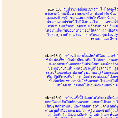
size=13pt]
วันนี้ว่างพอดีเลยไปที่ร้าน ไม่ได้จองไว
แว๊ปแรกนี่ ผมก็ยิ้มหวานเลยครับ น้องน่ารัก ขึ้น
ลงนอนข้างๆน้องก่อนเลน คุยกันไปเรื่อยๆ น้องอา
น้ำ งานอาบน้ำวันนี้ ไม่ได้เน้นอะไรมาก เพราะน้ำไ
ตัวมานอนคว่ำก่อนเลยครับ แล้วงานนวดก็เริ่มแบบ
ไหว ก่นที่จะรีบขอบุกบ้าง น้องก็ให้ความร่วมมือดีค
ไปลองดู งานดี ตามใจมากๆ ครับขอบคุณ Lovely 
เช่นเคย และที่ขาดไ
size=13pt]
การบ้านค้างส่งตั้งแต่หลังปีใหม่ แวะเข้
ซีซ่า น้องซีซ่าเป็นน้องอีกคนที่มาไม่ค่อยบ่
สะอาดครับ มีหยอกล้อกันบ้างนิดหน่อยเพื่อสร้างคว
ประกอบกับวันนั้นผมค่อนข้างเหนื่อยจากงาน เลยไม
ละเลงลิ้นของน้องไปตามตัว ผมก็นอนให้น้องลุยเต็มท
เริ่มปฏิบัติการเป็นฝ่ายรุกเต็มตัว เราทั้งสองก็ค
ขึ้นกันเรื่อยๆจนกระทั่งถึงที่หมายกันไป สรุปวันน
เหนื่อย ผมเลยบอกให้นอนพักผ่อนสักพัก จนใ
size=13pt]
การบ้านครั้งนี้ไปแบบไม่ได้จอง เล็กน้อง
ยอกน้องมายืนให้เลือกหลายคน แต่ผมมีเป้าหมายไว้แ
เงียบๆ แต่ก็ชวนคุย น้องก็ตอบสนองดีนะครับ ถุยดี
งานอาบน้ำถือว่าสะอาดมากๆ ครับ น้องชายนี่ถูวน
ลุยเต็มที่แล้ว น้องนวดดีครับ น้ำหนักดี เลย ห