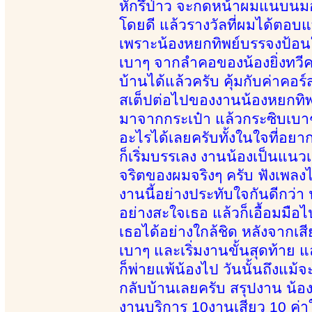
หักรึป่าว จะกดหน้าผมแนบนมอย
โดยดี แล้วรางวัลที่ผมได้ตอบแทน
เพราะน้องหยกทิพย์บรรจงป้อนใ
เบาๆ จากลำคอของน้องยิ่งทวีควา
บ้านได้แล้วครับ คุ้มกับค่าคอร
สเต็ปต่อไปของงานน้องหยกทิพ
มาจากกระเป๋า แล้วกระซิบเบาๆ ว
อะไรได้เลยครับทั้งในใจที่อยาก
ก็เริ่มบรรเลง งานน้องเป็นแน
จริตของผมจริงๆ ครับ ฟังเพลงไ
งานนี้อย่างประทับใจกันดีกว
อย่างสะใจเธอ แล้วก็เอื้อมมื
เธอได้อย่างใกล้ชิด หลังจากเส
เบาๆ และเริ่มงานขั้นสุดท้าย
ก็พ่ายแพ้น้องไป วันนั้นถึงแม้
กลับบ้านเลยครับ สรุปงาน น้อง
งานบริการ 10งานเสียว 10 ค่าใ