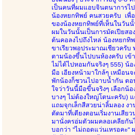
เป็นคนที่ผมแอบจินตนาการไปล่
น้องหยกทิพย์ คนสวยครับ เพื่
ของน้องหยกทิพย์ที่เห็นในวันน
ผมในวันนั้นเป็นการมัดเปียสองเ
ต้นคอลงไปถึงไหล่ น้องหยกทิพย
ขาเรียวพอประมาณเชียวครับ พอ
ตามน้องขึ้นไปบนห้องครับ เข
ไม่ได้ไปหอมกันจริงๆ 555) น
มือ เอียงหน้ามาใกล้ๆ เหมือนจ
พักน้องก็ชวนไปอาบน้ำกัน ตอนท
ใจว่าวันนี้มือขึ้นจริงๆ เลือกน
บางๆ ไม่ต้องใหญ่โตนะครับ) แ
แถมจุกเล็กสีสวยน่าลิ้มลอง ง
ตัดมาที่เตียงตอนเริ่มงานเสีย
มานั่งครอ่มตัวผมคลอเคลียกัน
บอกว่า "ไม่ถอดแว่นเหรอคะ" ผ