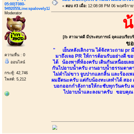
05:00)T080-
«
ตอบ #3 เมื่อ:
12:08:08 PM 06 พฤศจิกาย
9492055Line:spalovely123
Moderator
น
[/b สาวมาดดี มีประสบการณ์ ลุคแอบเรียบร้อ
ขอ
” เย็นหลังเลิกงาน ได้จังหวะถาม pr มีน
ความหื่น : 0
มาถึงเจอ PR ให้การต้อนรับอย่างดี ขอน้
ได้ น้องพาที่ห้องครับ เดินกันเหนื่อยเลย
ออนไลน์
กันไปอาบน้ำครับ งานอาบน้ำธรรมดาตาม
กระทู้: 42,746
ไม่ดำไม่ขาว จูบปากแลกลิ้น และร้องเพลง
โพสต์: 5,212
ผมอึดนะครับ แต่กับน้องทะเลทำได้ สอง
บอกออกกำลังกายให้กะชับทุกวันครับ ผมเ
ไปอาบน้ำและลงมาครับ ขอบคุณ p