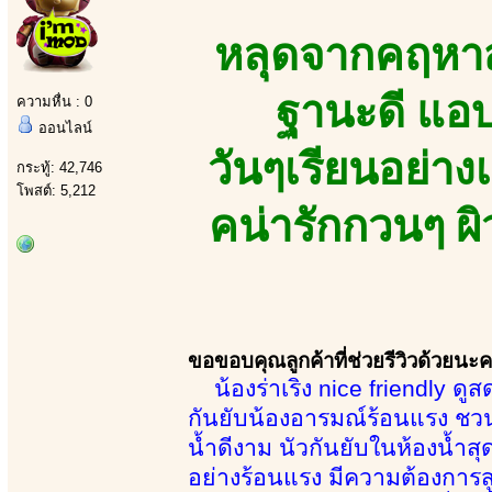
หลุดจากคฤหาสน
ฐานะดี แอ
ความหื่น : 0
ออนไลน์
วันๆเรียนอย่าง
กระทู้: 42,746
โพสต์: 5,212
คน่ารักกวนๆ ผ
ขอขอบคุณลูกค้าที่ช่วยรีวิวด้วยนะ
น้องร่าเริง nice friendly ดูส
กันยับน้องอารมณ์ร้อนแรง ชว
น้ำดีงาม นัวกันยับในห้องน้ำสุ
อย่างร้อนแรง มีความต้องการส