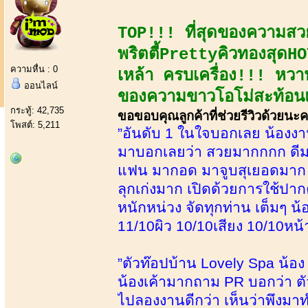
TOP!!! ที่สุดของความสวย
พริตตี้PrettyคิวทองสุดHOT
ความหื่น : 0
เหล้า ครบเครื่อง!!! หวานเจ
ออนไลน์
ของความขาวโอโม่สะท้อนแ
กระทู้: 42,735
ขอขอบคุณลูกค้าที่ช่วยรีวิวด้วยนะ
โพสต์: 5,211
”อันดับ 1 ในใจบอกเลย น้องงานดี
มาบอกเลยว่า สวยมากกกก ดีมา
แฟน มากอด มาจูบสุเยอดมาก ไ
ลุกเก่งมาก เปิดด้วยการใช้ปาก
หนักหน่วง จัดทุกท่าน เต็มๆ 
11/10ผิว 10/10เสียง 10/10หน้
”ตัวท๊อปบ้าน Lovely Spa น้อง 
น้องเค้ามากถาม PR บอกว่า ต
ไปลองงานดีกว่า เห็นว่าพึงมา