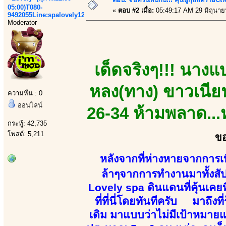
05:00)T080-
«
ตอบ #2 เมื่อ:
05:49:17 AM 29 มิถุนาย
9492055Line:spalovely123
Moderator
เด็ดจริงๆ!!! นางแบบ
หลง(ทาง) ขาวเนียน
ความหื่น : 0
ออนไลน์
26-34 ห้ามพลาด...ห
กระทู้: 42,735
โพสต์: 5,211
ขอ
หลังจากที่ห่างหายจากการเที่
ล้าๆจากการทำงานมาทั้งสัปด
Lovely spa ดินแดนที่คุ้นเคย
ที่ที่นี่โดยทันทีครับ มาถึงท
เดิม มาแบบว่าไม่มีเป้าหมายแน