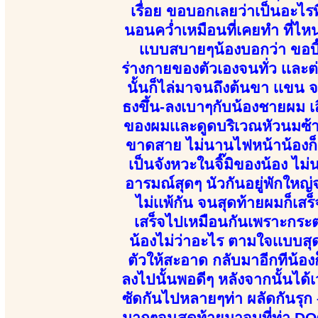
เรื่อย ขอบอกเลยว่าเป็นอะไรที
นอนคว่ำเหมือนที่เคยทำ ที่ไห
เเบบสบายๆน้องบอกว่า ขอบิ๊
ร่างกายของตัวเองจนทั่ว เเละ
นั้นก็ไล่มาจนถึงต้นขา เเขน 
ธงขึ้น-ลงเบาๆกับน้องชายผม เส
ของผมเเละดูดบริเวณหัวนมซ้า
ขาดสาย ไม่นานไฟหน้าน้องก็ถู
เป็นจังหวะในจิ๊มิของน้อง ไม
อารมณ์สุดๆ นัวกันอยู่พักใหญ่จน
ไม่เเพ้กัน จนสุดท้ายผมก็เส
เสร็จไปเหมือนกันเพราะกระต
น้องไม่ว่าอะไร ตามใจเเบบสุ
ตัวให้สะอาด กลับมาอีกทีน้อ
ลงไปนั้นพอดีๆ หลังจากนั้นได้เ
ซัดกันไปหลายๆท่า ผลัดกันรุก 
มากๆจนสุดท้ายมาจบที่ท่า DOG