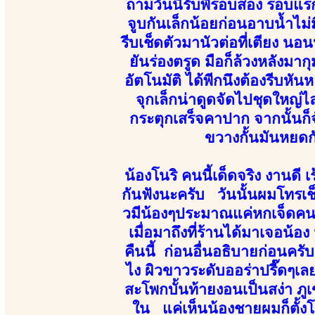
ถามวันนี้รับพี่รอบสอง รอบแรก
จูบกันเล็กน้อยก่อนอาบน้ำไม
รีบเช็ดตัวมานัวต่อที่เตียง น
ยันร่องตรูด มือก็ล้วงหลังมา
อัตโนมัติ ได้พีกนึงต้องรีบ
จุกเล็กน่าดูดจัดไปชุดใหญ่
กระตุกเสร็จคาปาก จากนั้นก็จั
ขวางกั้นมันหยดกั
น้องโนริ คนนี้เด็ดจริง งานดี
กันฟังนะครับ วันนั้นผมโทรเช็
วมีน้องๆประมาณแค่หกเจ็ดคน แต
เมื่อมาถึงที่ร้านได้มาเจอน
คืนนี้ ก่อนอื่นอธิบายก่อนครั
ไง ผิวขาวระดับออร่าปรี๊ดๆเล
สะโพกบั้นท้ายงอนเป็นสง่า ภู
ใน แค่เห็นน้องชายผมก็ตั้งโด