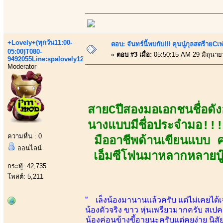
+Lovely+(ทุกวัน11:00-
ตอบ: จันทร์นี้พบกับ!!! คุนนู๋กุลสตรีายCเฟร
05:00)T080-
«
ตอบ #3 เมื่อ:
05:50:15 AM 29 มิถุนาย
9492055Line:spalovely123
Moderator
สายCปีสองมอเอกชนชื่อดั
นางแบบมีชื่อประจำมอ!!!
ความหื่น : 0
มืออาชีพด้านเขียนแบบ 
ออนไลน์
เอ็มซีโฟนมาหลากหลายบู๊
กระทู้: 42,735
โพสต์: 5,211
” เล็งน้องมานานแล้วครับ แต่ไม่เคยได้
น้องตัวจริง ขาว หุ่นเพรียวมากครับ สเป
น้องค่อนข้างขี้อายนะครับแต่คุยง่าย นิส