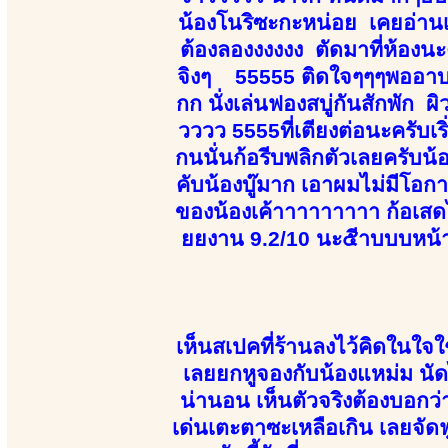
น้องโนริซะกะหน่อย เคยอ่าน
ต้องลองงงงงง ตัดมาที่ห้องนะ
จิงๆ 55555 ติดใจๆๆๆพออาบน้ำ
กก นั่งเล่นฟองสบู่กันสักพัก 
วววว 5555ที่เตียงต่อนะครั
กนนั่นก้อรีบพลิกตัวเลยครับน้
คับน้องบู๊มาก เอาผมไม่มีโอ
ของน้องเค้าาาาาาาาา ก้อเ
ยยงาน 9.2/10 นะ๕ีาบบบหน้
เห็นสเปคที่ร้านลงไว้คิดในใจ
เลยยกหูจองกับน้องแหม่ม นั
น่านอน เห็นตัวจริงต้องบอกว
เด่นเตะตาซะเหลือเกิน เลยจัดฟ