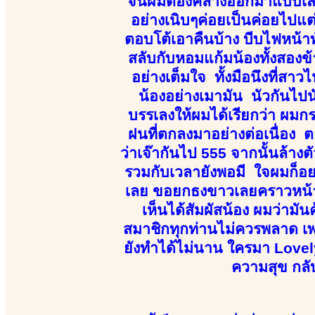
จนผมต้องคลางออกมาแบบเสียงห
อย่างเนิบๆค่อยเป็นค่อยไปแต่ก
ตอบโต้เอาคืนบ้าง บีบไฟหน้าทั
สลับกับหอมแก้มน้องทั้งสองข้
อย่างเต็มใจ ทั้งมือนึงที่สาวไ
น้องอย่างเมามัน นัวกันไปน
บรรเลงให้ผมได้เรียกว่า ผมก
ฝนที่ตกลงมาอย่างต่อเนื่อง 
ว่าเจ๊ากันไป 555 จากนั้นล้างต
รวมกับเวลายังพอมี ใจผมก็อย
เลย ขอยกธงขาวเลยคราวหน้า 
เห็นได้สัมผัสน้อง ผมว่ามั
สมาชิกทุกท่านไม่ควรพลาด เพร
ยังทำได้ไม่นาน ใครมา Lovel
ความสุข กลับ