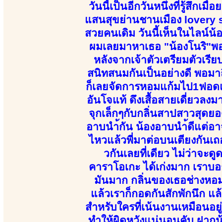
วันนี้เป็นอีกวันหนึ่งที่รู้สึกเ
แสนสุขย่านชานเมือง lovery sp
สวยคนเดิม วันนี้เห็นในไลน์น้อ
ผมเลยมาหาเธอ "น้องโนริ"พอน้
หลังจากเจ้าตัวเตรียมตัวเรีย
สนิทสนมกันเป็นอย่างดี พอมาถ
ก็เลยจัดการหอมแก้มไป1ฟอดแล
อันโจแท้ ดึงเสื้อสายเดี่ยวลงม
จุกเล็กๆกับกลิ่นสาปสาวสุดยอ
อาบนำ้กัน น้องอาบนำ้ดีแต่อาจ
ไหวแล้วพี่มาต่อบนเตียงกันเถอ
วกันเลยที่เดียว ไม่ว่าจะด
คาราโอเกะ ได้เก่งมาก เราบอก
มันมาก กลิ่นของเธอช่างหอม
แล้วเราก็กอดกันสักพักนึก แ
สำหรับใครที่เน้นงานเหมือนอย
ทำให้ผิดหวังแน่นอนคับ ฝากน