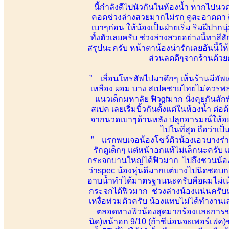
นี้กำลังดีไปนัวกันในห้องน้ำ หากไป
คอดช่วงล่างสวยมากไม่รก ดูสะอาดตา ดี
เบาๆก่อน ให้น้องเป็นฝ่ายเริ่ม ริมฝีปา
ทั้งตัวเลยครับ ช่วงล่างสวยอย่างนี้ทาส
สรุปนะครับ หน้าตาน้องน่ารักเลยอันนี้ให
ส่วนลดดีๆจากร้านด้วย
” เลื่อนโทรสัพไปมาดึกๆ เห็นร้านมีอัพเ
เหลือง ผอม บาง สเปคชายไทยไม่ควรพลาด
แนวเด็กมหาลัย ฟิวgfมาก นั่งคุยกันส
สเปค เลยเริ่มบิ้วกันตั้งแต่ในห้องน้ำ ต่อด
จากนวดเบาๆด้านหลัง ปลุกอารมณ์ให้อย
ไปในที่สุด ถือว่า
” แรกพบเจอน้องโชว์ตัวน้องเอวบางร่าง
รักดูเด็กๆ แต่หน้าอกแท้ไม่เล็กนะครั
กระจกบานใหญ่ได้ฟิวมาก ไปถึงชวนน้องค
ว่าspec น้องหุ่นดีมากแต่บางไปนิดชอบ
อาบน้ำทำได้มาตรฐานนะครับคือผมไม่เน้นเ
กระจกได้ฟิวมาก ช่วงล่างน้องแน่นครับห
เหงื่อท่วมตัวครับ น้องแทบไม่ได้ทำงานเ
ตลอดทางฟิวน้องสุดมากร้องและการขย
นิด)หน้าอก 9/10 (ถ้าซีน่อนจะเพอร์เฟค)ช