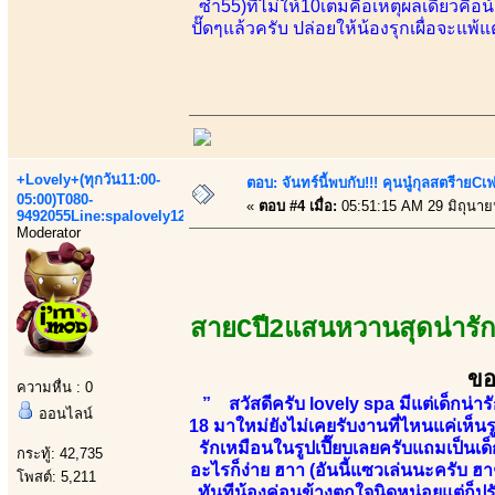
ซ้ำ55)ที่ไม่ให้10เต็มคือเหตุผลเดียวค
ปั๊ดๆแล้วครับ ปล่อยให้น้องรุกเผื่อจะแพ้แ
+Lovely+(ทุกวัน11:00-
ตอบ: จันทร์นี้พบกับ!!! คุนนู๋กุลสตรีายCเฟร
05:00)T080-
«
ตอบ #4 เมื่อ:
05:51:15 AM 29 มิถุนาย
9492055Line:spalovely123
Moderator
สายCปี2แสนหวานสุดน่ารัก
ขอ
ความหื่น : 0
” สวัสดีครับ lovely spa มีแต่เด็กน่
ออนไลน์
18 มาใหม่ยังไม่เคยรับงานที่ไหนแค่เห็
รักเหมือนในรูปเปี๊ยบเลยครับแถมเป็นเด
กระทู้: 42,735
อะไรก็ง่าย ฮาา (อันนี้แซวเล่นนะครับ ฮา
โพสต์: 5,211
ทันทีน้องค่อนข้างตกใจนิดหน่อยแต่ก็ปรั