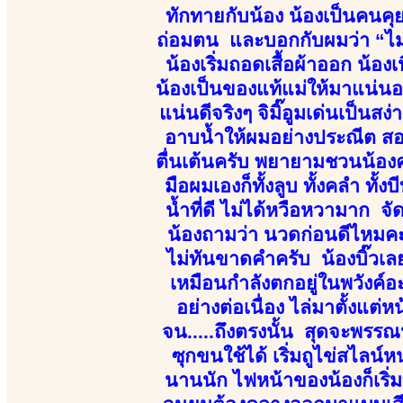
ทักทายกับน้อง น้องเป็นคนคุยด
ถ่อมตน และบอกกับผมว่า “ไม่ต้อ
น้องเริ่มถอดเสื้อผ้าออก น้อง
น้องเป็นของแท้แม่ให้มาแน่นอ
แน่นดีจริงๆ จิมิ๊อูมเด่นเป็นสง่
อาบน้ำให้ผมอย่างประณีต สอง
ตื่นเต้นครับ พยายามชวนน้องค
มือผมเองก็ทั้งลูบ ทั้งคลำ ทั
น้ำที่ดี ไม่ได้หวือหวามาก จั
น้องถามว่า นวดก่อนดีไหมคะ
ไม่ทันขาดคำครับ น้องบิ๊วเล
เหมือนกำลังตกอยู่ในพวังค์อ
อย่างต่อเนื่อง ไล่มาตั้งแต
จน.....ถึงตรงนั้น สุดจะพรรณ
ซุกขนใช้ได้ เริ่มถูไข่สไลน์ห
นานนัก ไฟหน้าของน้องก็เริ