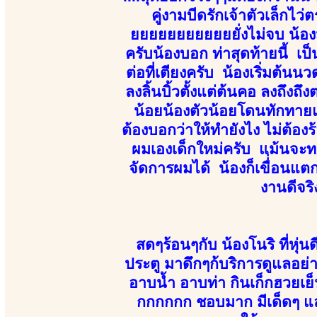
คู่งามบีดรักเจ้าตัวเล็กไว
ยยยยยยยยยยยยั่งไม่จบ น้องมี
ครับน้องบอก ท่าสุดท้ายนี้ เ
ต่อที่เตียงครับ น้องเริ่มต้น
ลงลิ้นบิ้วตั้งแต่ต้นคอ ลงถึงถ
น้อยน้องตัวน้อยโดนทักทายแบนั
ต้องบอกว่าให้ทำยังไง ไม่ต้องร้
ผมเองเด็กใหม่ครับ แม้นจะท
จัดการผมได้ น้องก็เขื่่อน
งานดีจริ
สดๆร้อนๆกับ น้องโนริ ที่หุ่
ประตู มาดึกๆก้บริการดูแลอย่า
อาบน้ำ อาบท่า กินเก็กฮวย
กกกกกก ชอบมาก มีเด็ดๆ และก้