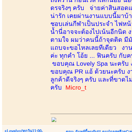
ดรจริงๆ ครับ จ่ายค่าสินสอดแบบ
น่ารัก เคยผ่านงานแบบนี้มาบ้
ชอบเล่นกีฬาเป็นประจำ ไฟหน้า
น้ำนี่อาจจะต้องไปเน้นอีกนิด ง
ตามใจ ผมว่าคนนี้ถ้าจุดติด มีมัน
แถบจะขอไหลเลยทีเดียว งานดี
ค่ะ ทุกคำ โอ้ย ... ฟินครับ กั
ขอบคุณ Lovely Spa นะครับ งาน
ขอบคุณ PR แอ้ ด้วยนะครับ ง
ลูกค้าดีจริงๆ ครับ และที่ขาดไม
ครับ
Micro_t
+Lovely+(ทุกวัน11:00-
ตอบ: จันทร์นี้พบกับ!!! คุนนู๋กุลสตรีายCเฟร