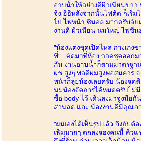
อาบน้ำให้อย่างดีผิวเนียนขาว 
จิง อิอิหลังจากนั้นไฟติด ก็เร
ไป ไฟหน้า ซีนอล มากครับจับเ
งานดี ผิวเนียน นมใหญ่ ไฟซีน
”น้องแต่งชุดเปิดไหล่ กางเกง
พี่" ตัดมาที่ห้อง ถอดชุดออก
กัน งานอาบน้ำก็ตามมาตรฐานค
ผช สูงๆ พอดีผมสูงพอสมควร จา
หน้าก็ลุยน้องเลยครับ น้องจุด
นมน้องจัดการได้หมดครับไม่ม
ซื้อ body ไว้ เดินลงมาจูงมื
ส่วนลด และ น้องงานดีมีคุณภ
”ผมเองได้เห็นรูปแล้ว ถึงกับต้อ
เฟิมมากๆ ตกลงจองคนนี้ คิวแ
ถึงที่ร้าน ก่อนเวลาเล็กน้อย น้