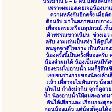
ประมาณ 5 – 6 คน แต่ละคนก็น่า
เพราะผมเองเคยเจอน้องมาแล้ว
ความหลังกันอีกครั้ง เมื่อต
ต้อนรับ มาในสภาพแบบกางเกงย
เพื่อจะตระเตรียมอุปกรณ์ เห็น
ผิวพรรณขาวเนียน ช่วงเอว สะ
ครับ งามเด่นเป็นสง่า ได้รูปไ
คนพูดจาดีไพเราะ เป็นกันเอ
น้องครั้งนี้เป็นครั้งที่สองครั
น้องจำผมได้ น้องเป็นคนมีทัศนค
น้องชวนไปอาบน้ำ ผมก็รู้สึกเ
เชยชมร่างกายของน้องเค้าเต็
เเล้ว เดี๋ยวจะไม่ทันการ น้อ
เกินไป กำลังน่ากิน จุกก็ดู
น้ำ น้องอาบน้ำให้ผมสะอาดมากๆ
อันได้เสียวเเละ เกือบกระตุ
ก่อนน้องเเล้ว เเต่น้องก็คุมได