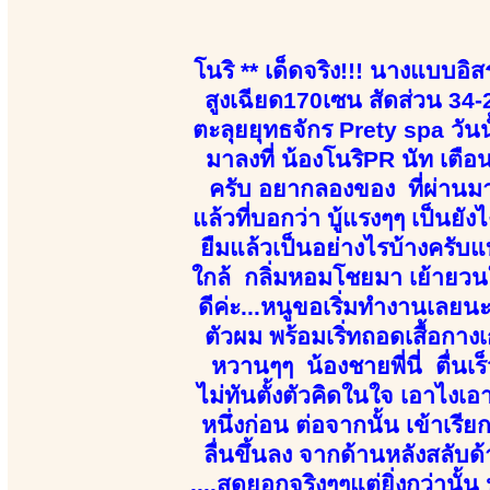
โนริ ** เด็ดจริง!!! นางแบบอิสร
สูงเฉียด170เซน สัดส่วน 34-2
ตะลุยยุทธจักร Prety spa วันน
มาลงที่ น้องโนริPR นัท เตือ
ครับ อยากลองของ ที่ผ่านม
แล้วที่บอกว่า บู้แรงๆๆ เป็นยั
ยืมแล้วเป็นอย่างไรบ้างครับแบ
ใกล้ กลิ่มหอมโชยมา เย้ายวนใจ 
ดีค่ะ...หนูขอเริ่มทำงานเลยน
ตัวผม พร้อมเริ่ทถอดเสื้อกางเ
หวานๆๆ น้องชายพี่นี่ ตื่นเร็
ไม่ทันตั้งตัวคิดในใจ เอาไงเอ
หนึ่งก่อน ต่อจากนั้น เข้าเรี
ลื่นขึ้นลง จากด้านหลังสลับด้า
....สุดยอกจริงๆๆแต่ยิ่งกว่านั้น