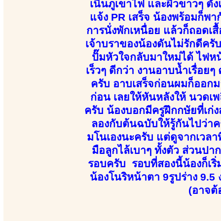
เนินภูเขาไฟ และผิวขาวๆ ตั้งแ
แจ้ง PR เสร็จ น้องพร้อมก็พา
การนั่งพักเหนื่อย แล้วก็ถอดเส
เจ้าบราของน้องดันไม่รักดีครั
ปั๊มหัวใจกลับมาใหม่ได้ ไฟห
เร็วๆ ดีกว่า งานอาบน้ำเรื่อย
ครับ อาบเสร็จก่อนผมก็ออก
ก่อน เลยให้หันหลังให้ นวดเพล
ครับ น้องบอกมีครูฝึกกษัยที่เก
ลองกับต้นฉบับให้รู้กันไปว่าครู
มโนเองนะครับ แต่ดูจากเวลาที่ท
มือลูกไล้เบาๆ ทั้งตัว ส่วนปา
รอบครับ รอบที่สองนี้น้องก็เ
น้องโนริหน้าตา 9รูปร่าง 9.5 
(อาจต้อ