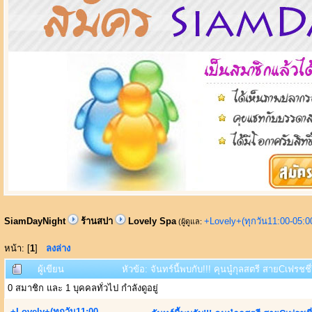
SiamDayNight
ร้านสปา
Lovely Spa
+Lovely+(ทุกวัน11:00-05:
(ผู้ดูแล:
หน้า: [
1
]
ลงล่าง
ผู้เขียน
หัวข้อ: จันทร์นี้พบกับ!!! คุนนู๋กุลสตรี สายCเฟรชชี่
0 สมาชิก และ 1 บุคคลทั่วไป กำลังดูอยู่
+Lovely+(ทุกวัน11:00-