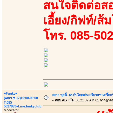
สนใจติดต่อสอ
เอี้ยง/กิฟท์/ส้
โทร. 085-50
+Funky+
ตอบ: พุธนี้..พบกับโดดเด่นเกรียวกราวกรี
(เสนา.ซ.17)10:00-06:00
«
ตอบ #17 เมื่อ:
06:21:32 AM 01 กรกฎาคม
T:085-
5027899♥Line:funkyclub
Moderator