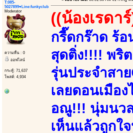
T:085-
5027899♥Line:funkyclub
Moderator
((น้องเรดาร์
กรี๊ดกร๊าด ร้
สุดติ่ง!!!! พ
ความหื่น : 0
ออฟไลน์
รุ่นประจำสาย
กระทู้: 71,637
โพสต์: 4,934
เลยดอนเมืองไ
อณู!!! นุ่มนวล
เห็นแล้วถูกใ