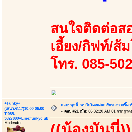
สนใจติดต่อสอ
เอี้ยง/กิฟท์/ส้
โทร. 085-50
+Funky+
ตอบ: พุธนี้..พบกับโดดเด่นเกรียวกราวกรี
(เสนา.ซ.17)10:00-06:00
«
ตอบ #21 เมื่อ:
06:32:20 AM 01 กรกฎาคม
T:085-
5027899♥Line:funkyclub
Moderator
((น้องมันนี่))