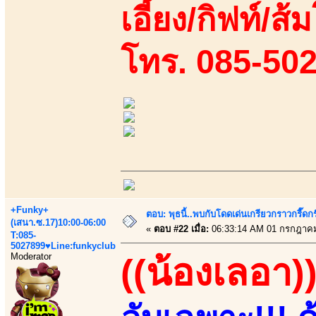
เอี้ยง/กิฟท์/ส้
โทร. 085-50
+Funky+
ตอบ: พุธนี้..พบกับโดดเด่นเกรียวกราวกรี
(เสนา.ซ.17)10:00-06:00
«
ตอบ #22 เมื่อ:
06:33:14 AM 01 กรกฎาคม
T:085-
5027899♥Line:funkyclub
Moderator
((น้องเลอา)