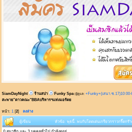
SiamDayNight
ร้านสปา
Funky Spa
+Funky+(เสนา.ซ.17)10:00-
(ผู้ดูแล:
สะพาย"ดาวคณะ"BBAบริหารฯแห่งมอรัดย
หน้า:
1
[
2
]
ลงล่าง
ผู้เขียน
หัวข้อ: พุธนี้..พบกับโดดเด่นเกรียวกราวกรี๊ด
0 สมาชิก และ 3 บุคคลทั่วไป กำลังดูอยู่