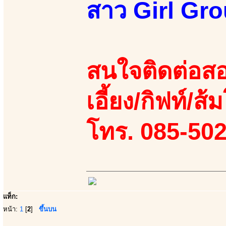
สาว Girl Gro
สนใจติดต่อสอ
เอี้ยง/กิฟท์/ส้
โทร. 085-50
แท็ก:
หน้า:
1
[
2
]
ขึ้นบน