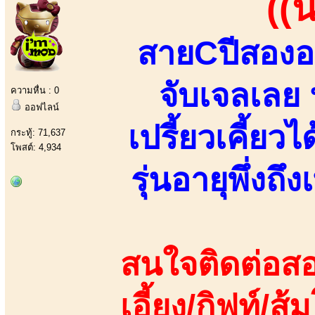
((
สายCปีสองอ
จับเจลเลย
ความหื่น : 0
ออฟไลน์
เปรี้ยวเคี้ยวไ
กระทู้: 71,637
โพสต์: 4,934
รุ่นอายุพึ่งถ
สนใจติดต่อสอ
เอี้ยง/กิฟท์/ส้