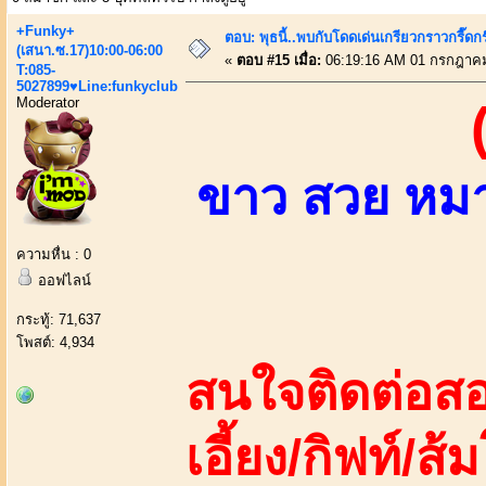
+Funky+
ตอบ: พุธนี้..พบกับโดดเด่นเกรียวกราวกรี
(เสนา.ซ.17)10:00-06:00
«
ตอบ #15 เมื่อ:
06:19:16 AM 01 กรกฎาคม
T:085-
5027899♥Line:funkyclub
Moderator
ขาว สวย หมาย
ความหื่น : 0
ออฟไลน์
กระทู้: 71,637
โพสต์: 4,934
สนใจติดต่อสอ
เอี้ยง/กิฟท์/ส้