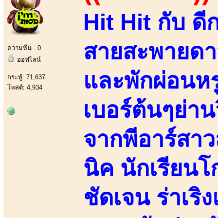
Hit Hit กับ ด
สายสะพายดาว
ความหื่น : 0
ออฟไลน์
และพักผ่อนห
กระทู้: 71,637
โพสต์: 4,934
เบอร์ต้นๆย่าน
จากพีอาร์สาว
นิค นักเรียน
ชัดเจน ร่าเร