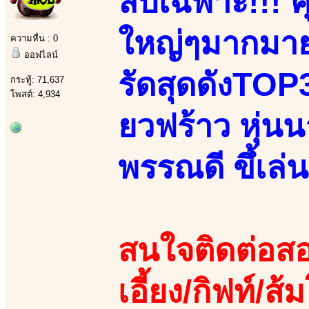
ลับเฉพาะ!!! คุ
ใหญ่ๆมากมาย
ความหื่น : 0
ออฟไลน์
รัดสุดดังTOP3
กระทู้: 71,637
โพสต์: 4,934
ยวฟร้าว หุ่น
พรรณดี ขึ้เล่
สนใจติดต่อสอ
เอี้ยง/กิฟท์/ส้