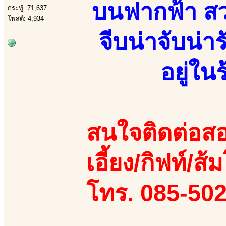
บนฟากฟ้า สวย
กระทู้: 71,637
โพสต์: 4,934
จีบน่าจับน่า
อยู่ใ
สนใจติดต่อสอ
เอี้ยง/กิฟท์/ส
โทร. 085-50