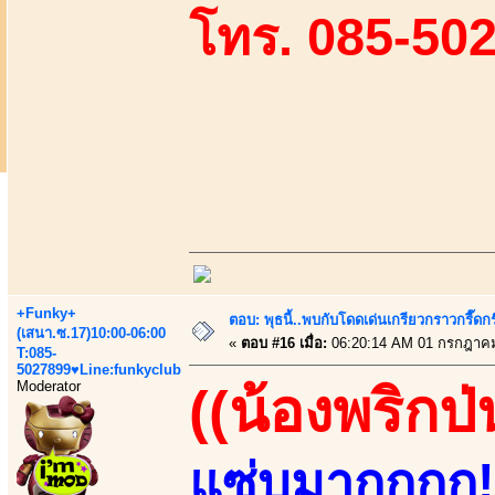
โทร. 085-50
+Funky+
ตอบ: พุธนี้..พบกับโดดเด่นเกรียวกราวกรี
(เสนา.ซ.17)10:00-06:00
«
ตอบ #16 เมื่อ:
06:20:14 AM 01 กรกฎาคม
T:085-
5027899♥Line:funkyclub
Moderator
((น้องพริกป่
แซ่บมากกกก!!