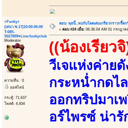
+Funky+
ตอบ: พุธนี้..พบกับโดดเด่นเกรียวกราวกรี
(เสนา.ซ.17)10:00-06:00
«
ตอบ #24 เมื่อ:
06:36:04 AM 01 กรกฎาคม
T:085-
5027899♥Line:funkyclub
Moderator
((น้องเรียวจิ
วีเจแห่งค่ายด
กระหน่ำกดไลค
ความหื่น : 0
ออฟไลน์
ออกทริปมาเพร
กระทู้: 71,637
โพสต์: 4,934
อร์ไพรซ์ น่ารั