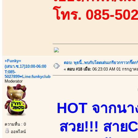
โทร. 085-50
+Funky+
ตอบ: พุธนี้..พบกับโดดเด่นเกรียวกราวกรี
(เสนา.ซ.17)10:00-06:00
«
ตอบ #18 เมื่อ:
06:23:03 AM 01 กรกฎาคม
T:085-
5027899♥Line:funkyclub
Moderator
HOT จากนางแ
สวย!!! สาย
ความหื่น : 0
ออฟไลน์