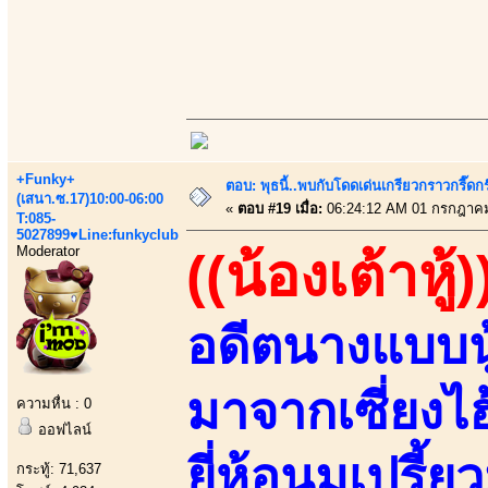
+Funky+
ตอบ: พุธนี้..พบกับโดดเด่นเกรียวกราวกรี
(เสนา.ซ.17)10:00-06:00
«
ตอบ #19 เมื่อ:
06:24:12 AM 01 กรกฎาคม
T:085-
5027899♥Line:funkyclub
Moderator
((น้องเต้าหู้)
อดีตนางแบบนู
มาจากเซี่ยงไ
ความหื่น : 0
ออฟไลน์
ยี่ห้อนมเปรี้ยว
กระทู้: 71,637