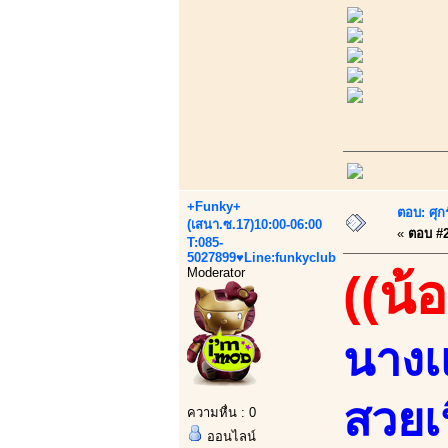
+Funky+
ตอบ: ศุก
(เสนา.ซ.17)10:00-06:00
«
ตอบ #2 
T:085-
5027899♥Line:funkyclub
Moderator
((น้
นางเ
สวยเ
ความหื่น : 0
ออนไลน์