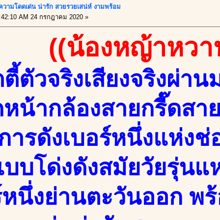
บ ความโดดเด่น น่ารัก สวยรวยเสน่ห์ งามพร้อม
:42:10 AM 24 กรกฎาคม 2020 »
((น้องหญ้าหวา
ตตี้ตัวจริงเสียงจริงผ่าน
หน้ากล้องสายกรี๊ดสา
การดังเบอร์หนึ่งแห่ง
บโด่งดังสมัยวัยรุ่นแห่
์หนึ่งย่านตะวันออก 