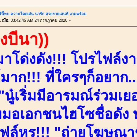
ร์นี้พบ ความโดดเด่น น่ารัก สวยรวยเสน่ห์ งามพร้อม
เมื่อ:
03:42:45 AM 24 กรกฎาคม 2020 »
องบีนา))
มาโด่งดัง!!! โปรไฟล์ง
มาก!!! ที่ใครๆก็อยาก...
"นู๋เริ่มมีอารมณ์ร่วมเยอ
จบมอเอกชนไฮโซชื่อดัง พ
ฟล์หรู!!! "ถ่ายโฆษณาช