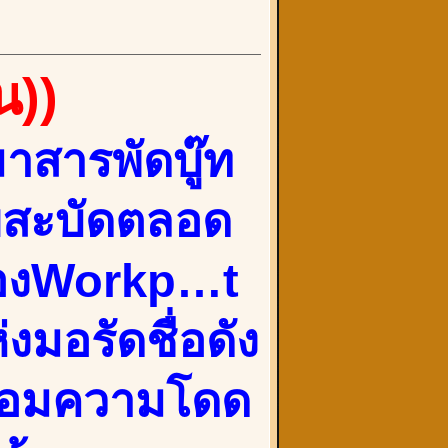
น))
มาสารพัดบู๊ท
ยสะบัดตลอด
ช่องWorkp…t
งมอรัดชื่อดัง
พร้อมความโดด