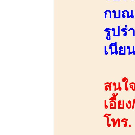
กบณเ
รูปร
เนียน
สนใจ
เอี้ย
โทร.