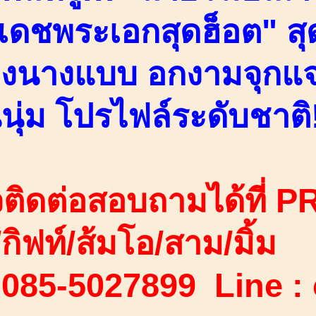
ดชพระเอกสุดฮ็อต" สุ
่างนางแบบ อกงามจุกแจ
นุ่ม โปรไฟล์ระดับชาติ!
ติดต่อสอบถามได้ที่ PR
ง/กิฟท์/ส้มโอ/สาม/มิ้ม
 085-5027899 Line :