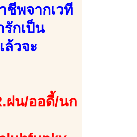
อาชีพจากเวที
ารักเป็น
เเล้วจะ
.ฝน/ออดี้/นก