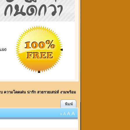
ี้พบ ความโดดเด่น น่ารัก สวยรวยเสน่ห์ งามพร้อม
พิมพ์
A
A
A
A