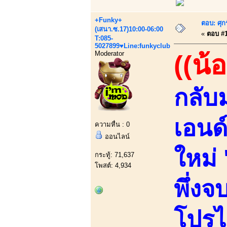
+Funky+
ตอบ: ศุก
(เสนา.ซ.17)10:00-06:00
«
ตอบ #1 
T:085-
5027899♥Line:funkyclub
Moderator
((น้
กลับ
เอนด์
ความหื่น : 0
ออนไลน์
ใหม่ 
กระทู้: 71,637
โพสต์: 4,934
พึ่ง
โปรไ