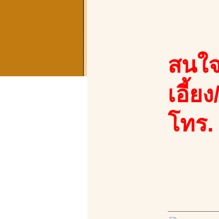
สนใจ
เอี้ย
โทร.