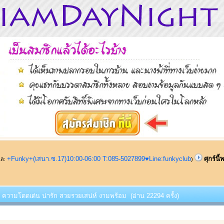
+Funky+(เสนา.ซ.17)10:00-06:00 T:085-5027899♥Line:funkyclub
ศุกร์น
ูแล:
)
้พบ ความโดดเด่น น่ารัก สวยรวยเสน่ห์ งามพร้อม (อ่าน 22294 ครั้ง)