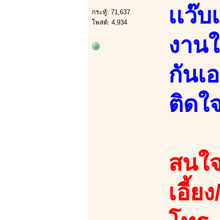
เเว๊
กระทู้: 71,637
โพสต์: 4,934
งานให
กันเอ
ติดใ
สนใจ
เอี้ย