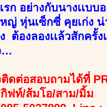
บเเรก อย่างกับนางเเบบ
ญ่ หุ่นเซ็กซี่ คุยเก่ง น่
ง ต้องลองเเล้วสักครั้ง
จ…
ติดต่อสอบถามได้ที่ PR
ง/กิฟท์/ส้มโอ/สาม/มิ้ม