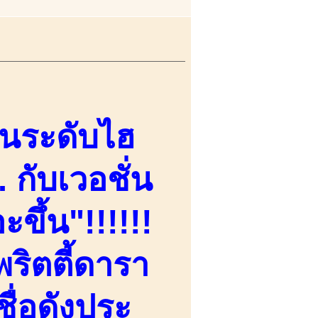
านระดับไฮ
 กับเวอชั่น
ะขึ้น"!!!!!!
ริตตี้ดารา
ื่อดังประ