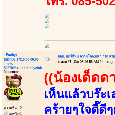
โทร. 085-50
+Funky+
ตอบ: ศุกร์นี้พบ ความโดดเด่น น่ารัก สว
(เสนา.ซ.17)10:00-06:00
«
ตอบ #3 เมื่อ:
03:46:58 AM 24 กรกฎา
T:085-
5027899♥Line:funkyclub
Moderator
((น้องเด็ดด
เห็นแล้วบร๊ะเล
คร้ายๆใจดี๊ดี
ความหื่น : 0
ออฟไลน์