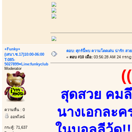
+Funky+
ตอบ: ศุกร์นี้พบ ความโดดเด่น น่ารัก สว
(เสนา.ซ.17)10:00-06:00
«
ตอบ #10 เมื่อ:
03:56:28 AM 24 กรกฎ
T:085-
5027899♥Line:funkyclub
Moderator
(
สุดสวย คมล
นางเอกละครช
ความหื่น : 0
ออฟไลน์
ในบอลลีวู้ด!!
กระทู้: 71,637