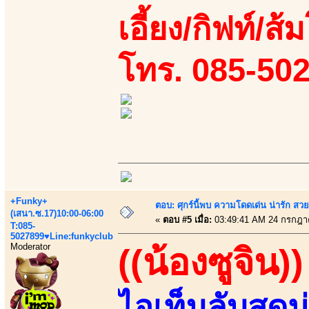
เอี้ยง/กิฟท์/ส้
โทร. 085-50
+Funky+
ตอบ: ศุกร์นี้พบ ความโดดเด่น น่ารัก สว
(เสนา.ซ.17)10:00-06:00
«
ตอบ #5 เมื่อ:
03:49:41 AM 24 กรกฎา
T:085-
5027899♥Line:funkyclub
Moderator
((น้องซูจิน))
ไอเท็มลับสุด