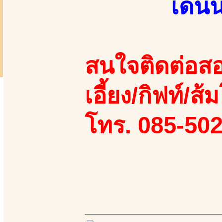
เด่น
สนใจติดต่อสอ
เอี้ยง/กิฟท์/ส้
โทร. 085-50