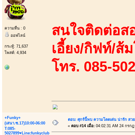
สนใจติดต่อสอ
ความหื่น : 0
ออฟไลน์
เอี้ยง/กิฟท์/ส
กระทู้: 71,637
โพสต์: 4,934
โทร. 085-50
+Funky+
ตอบ: ศุกร์นี้พบ ความโดดเด่น น่ารัก สว
(เสนา.ซ.17)10:00-06:00
«
ตอบ #14 เมื่อ:
04:02:31 AM 24 กรกฎ
T:085-
5027899♥Line:funkyclub