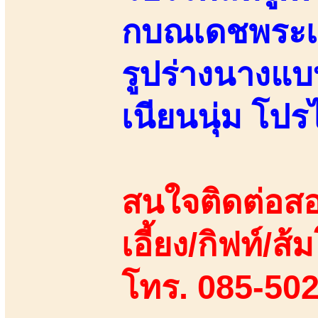
กบณเดชพระเอ
รูปร่างนางแบ
เนียนนุ่ม โปร
สนใจติดต่อสอ
เอี้ยง/กิฟท์/ส้
โทร. 085-50