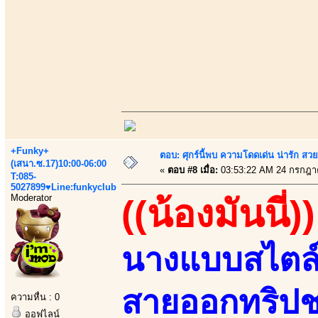
+Funky+
ตอบ: ศุกร์นี้พบ ความโดดเด่น น่ารัก สว
(เสนา.ซ.17)10:00-06:00
«
ตอบ #8 เมื่อ:
03:53:22 AM 24 กรกฎา
T:085-
5027899♥Line:funkyclub
Moderator
((น้องมันนี่))
นางแบบสไตล์อว
สายออกทริปช
ความหื่น : 0
ออฟไลน์