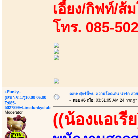
เอี้ยง/กิฟท์/ส้
โทร. 085-50
+Funky+
ตอบ: ศุกร์นี้พบ ความโดดเด่น น่ารัก สว
(เสนา.ซ.17)10:00-06:00
«
ตอบ #6 เมื่อ:
03:51:05 AM 24 กรกฎา
T:085-
5027899♥Line:funkyclub
Moderator
((น้องแอเรีย