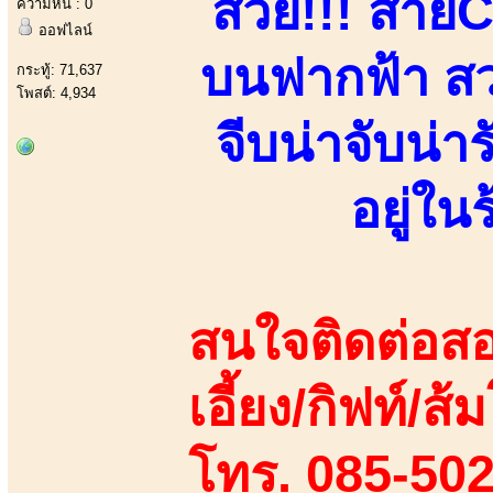
สวย!!! สาย
ความหื่น : 0
ออฟไลน์
บนฟากฟ้า สวย
กระทู้: 71,637
โพสต์: 4,934
จีบน่าจับน่า
อยู่ใ
สนใจติดต่อสอ
เอี้ยง/กิฟท์/ส
โทร. 085-50