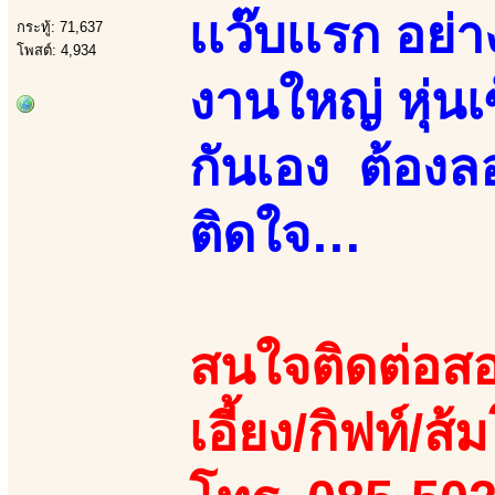
เเว๊บเเรก อย
กระทู้: 71,637
โพสต์: 4,934
งานใหญ่ หุ่นเซ็
กันเอง ต้องลอ
ติดใจ…
สนใจติดต่อสอ
เอี้ยง/กิฟท์/ส้