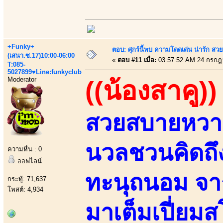
+Funky+
ตอบ: ศุกร์นี้พบ ความโดดเด่น น่ารัก สว
(เสนา.ซ.17)10:00-06:00
«
ตอบ #11 เมื่อ:
03:57:52 AM 24 กรกฎ
T:085-
5027899♥Line:funkyclub
Moderator
((น้องสาคู))
สวยสบายหวา
นวลชวนคิดถ
ความหื่น : 0
ออฟไลน์
ทะนุถนอม จาก
กระทู้: 71,637
โพสต์: 4,934
มาเต็มเปี่ยม