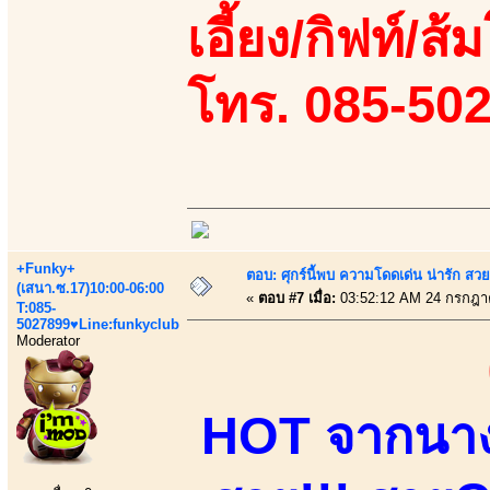
เอี้ยง/กิฟท์/ส้
โทร. 085-50
+Funky+
ตอบ: ศุกร์นี้พบ ความโดดเด่น น่ารัก สว
(เสนา.ซ.17)10:00-06:00
«
ตอบ #7 เมื่อ:
03:52:12 AM 24 กรกฎา
T:085-
5027899♥Line:funkyclub
Moderator
HOT จากนางแ