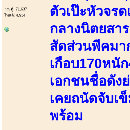
ตัวเป๊ะหัวจร
กระทู้: 71,637
โพสต์: 4,934
กลางนิตยสารช
สัดส่วนพีคมา
เกือบ170หนั
เอกชนชื่อดัง
เคยถนัดจับเข็
พร้อม