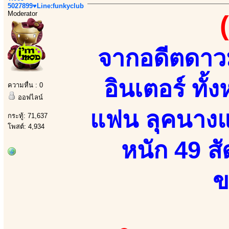
5027899♥Line:funkyclub
Moderator
จากอดีตดาวม
อินเตอร์ ทั้
ความหื่น : 0
ออฟไลน์
แฟน ลุคนางแบ
กระทู้: 71,637
โพสต์: 4,934
หนัก 49 สั
ข