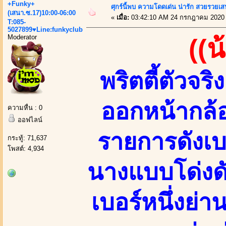
+Funky+
ศุกร์นี้พบ ความโดดเด่น น่ารัก สวยรวยเส
(เสนา.ซ.17)10:00-06:00
«
เมื่อ:
03:42:10 AM 24 กรกฎาคม 2020
T:085-
5027899♥Line:funkyclub
Moderator
((
พริตตี้ตัวจร
ออกหน้ากล้
ความหื่น : 0
ออฟไลน์
รายการดังเบ
กระทู้: 71,637
โพสต์: 4,934
นางแบบโด่งดัง
เบอร์หนึ่งย