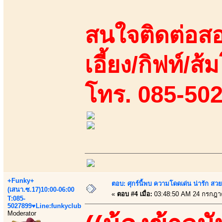
สนใจติดต่อสอ
เอี้ยง/กิฟท์/ส้
โทร. 085-50
+Funky+
ตอบ: ศุกร์นี้พบ ความโดดเด่น น่ารัก สว
(เสนา.ซ.17)10:00-06:00
«
ตอบ #4 เมื่อ:
03:48:50 AM 24 กรกฎา
T:085-
5027899♥Line:funkyclub
Moderator