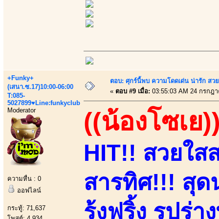
+Funky+
ตอบ: ศุกร์นี้พบ ความโดดเด่น น่ารัก สว
(เสนา.ซ.17)10:00-06:00
«
ตอบ #9 เมื่อ:
03:55:03 AM 24 กรกฎา
T:085-
5027899♥Line:funkyclub
Moderator
((น้องโซเย)
HIT!! สวยใสสา
สารทิศ!!! สุดน
ความหื่น : 0
ออฟไลน์
รุ้งฟริ้ง รูปร่
กระทู้: 71,637
โพสต์: 4,934