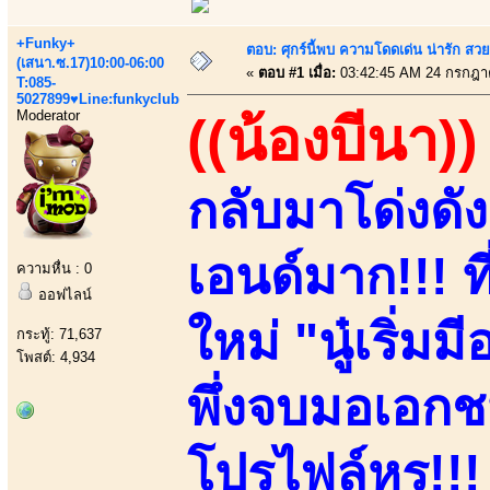
+Funky+
ตอบ: ศุกร์นี้พบ ความโดดเด่น น่ารัก สว
(เสนา.ซ.17)10:00-06:00
«
ตอบ #1 เมื่อ:
03:42:45 AM 24 กรกฎา
T:085-
5027899♥Line:funkyclub
Moderator
((น้องบีนา))
กลับมาโด่งดั
เอนด์มาก!!! ที
ความหื่น : 0
ออฟไลน์
ใหม่ "นู๋เริ่ม
กระทู้: 71,637
โพสต์: 4,934
พึ่งจบมอเอกชน
โปรไฟล์หรู!!