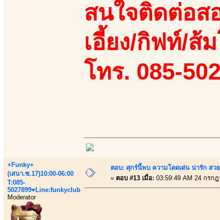
สนใจติดต่อสอ
เอี้ยง/กิฟท์/ส้
โทร. 085-50
+Funky+
ตอบ: ศุกร์นี้พบ ความโดดเด่น น่ารัก สว
(เสนา.ซ.17)10:00-06:00
«
ตอบ #13 เมื่อ:
03:59:49 AM 24 กรกฎ
T:085-
5027899♥Line:funkyclub
Moderator