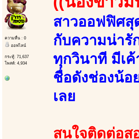
((น้องข้าวมั
สาวออฟฟิศสุด
กับความน่ารัก
ความหื่น : 0
ออฟไลน์
ทุกวินาที มี
กระทู้: 71,637
โพสต์: 4,934
ชื่อดังช่องน
เลย
สนใจติดต่อสอ