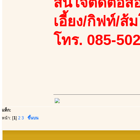
สนใจติดต่อสอ
เอี้ยง/กิฟท์/ส
โทร. 085-50
แท็ก:
หน้า: [
1
]
2
3
ขึ้นบน