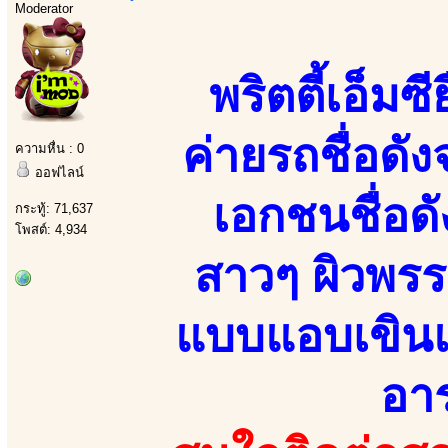
Moderator
พริตตี้เอ็ม
ค่ายรถชื่อด
ความหื่น : 0
ออฟไลน์
เอกชนชื่อด
กระทู้: 71,637
โพสต์: 4,934
สาวๆ ผิวพร
แบบแอบเขินแอ
อาร