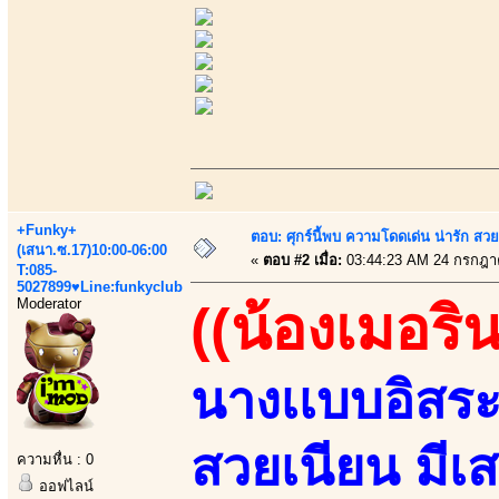
+Funky+
ตอบ: ศุกร์นี้พบ ความโดดเด่น น่ารัก สว
(เสนา.ซ.17)10:00-06:00
«
ตอบ #2 เมื่อ:
03:44:23 AM 24 กรกฎา
T:085-
5027899♥Line:funkyclub
Moderator
((น้องเมอริน
นางเเบบอิสระส
สวยเนียน มีเ
ความหื่น : 0
ออฟไลน์