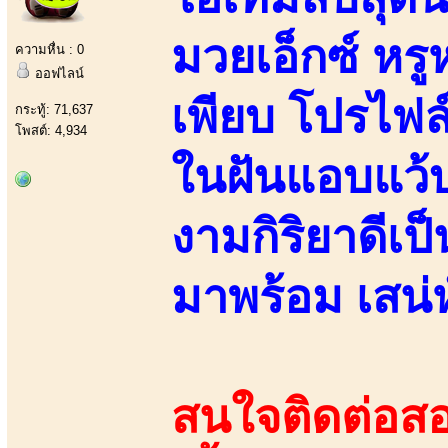
มวยเอ็กซ์ หร
ความหื่น : 0
ออฟไลน์
เพียบ โปรไฟล
กระทู้: 71,637
โพสต์: 4,934
ในฝันแอบแว้
งามกิริยาดีเป
มาพร้อม เสน่ห
สนใจติดต่อสอ