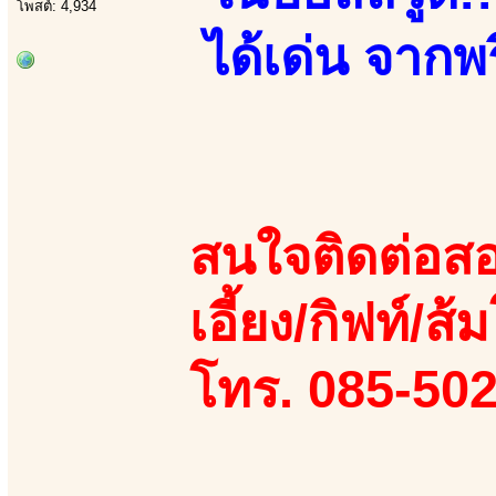
โพสต์: 4,934
ได้เด่น จากพร
สนใจติดต่อสอ
เอี้ยง/กิฟท์/ส้
โทร. 085-50