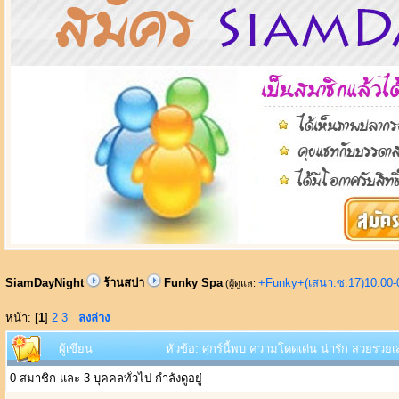
SiamDayNight
ร้านสปา
Funky Spa
+Funky+(เสนา.ซ.17)10:00-
(ผู้ดูแล:
หน้า: [
1
]
2
3
ลงล่าง
ผู้เขียน
หัวข้อ: ศุกร์นี้พบ ความโดดเด่น น่ารัก สวยรวยเ
0 สมาชิก และ 3 บุคคลทั่วไป กำลังดูอยู่