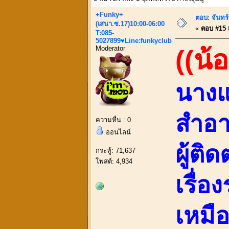
+Funky+
ตอบ: จันทร์
(เสนา.ซ.17)10:00-06:00
«
ตอบ #15 เ
T:085-
5027899♥Line:funkyclub
Moderator
((น้
นางแ
สำอาง
ความหื่น : 0
ออนไลน์
ผู้ติ
กระทู้: 71,637
โพสต์: 4,934
เรื่อ
เหมื