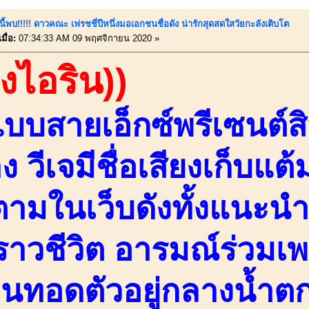
นี้พบ!!!!! ดาวคณะ เฟรชชี่ปีหนึ่งมอเอกชนชื่อดัง น่ารักสุดสดใสวัยกะลังเติบโต
มื่อ:
07:34:33 AM 09 พฤศจิกายน 2020 »
องไอริน))
บบสายเอ็กซ์พรีเซนต์สิน
 วีเจมีชื่อเสียงเก็บแต
ดตามในเว็บดังทั้งแนะน
งราวชีวิต อารมณ์ร่วมเพ
อนทอดตัวอยู่กลางน้ำตก