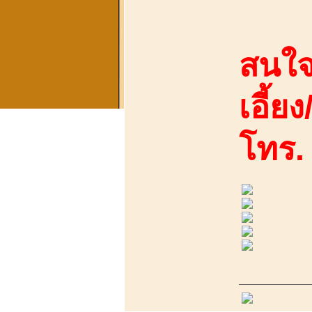
สนใจ
เอี้ย
โทร.