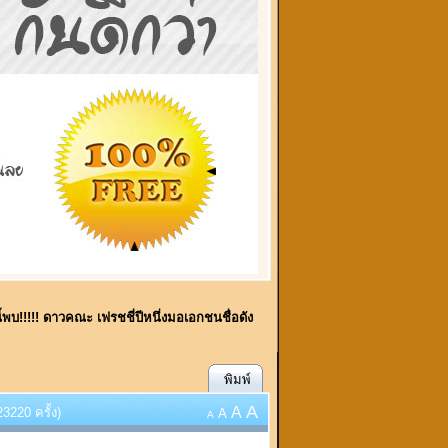
ี้พบ!!!!! ดาวคณะ เฟรชชี่ปีหนึ่งมอเอกชนชื่อดัง
พิมพ์
A
A
3220 ครั้ง)
A
A