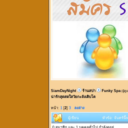
SiamDayNight
ร้านสปา
Funky Spa
(ผู้ด
น่ารักสุดสดใสวัยกะลังเติบโต
หน้า:
1
[
2
]
3
ลงล่าง
ผู้เขียน
หัวข้อ: จันทร์นี
0 สมาชิก และ 1 บุคคลทั่วไป กำลังดูอยู่