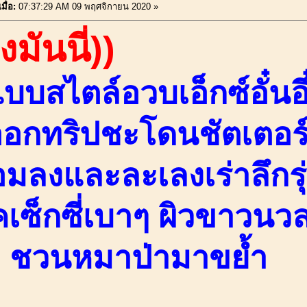
มื่อ:
07:37:29 AM 09 พฤศจิกายน 2020 »
งมันนี่))
บสไตล์อวบเอ็กซ์อั๋นอึ
อกทริปชะโดนชัตเตอร์
้อมลงและละเลงเร่าลึกร
ุคเซ็กซี่เบาๆ ผิวขาวนว
งๆ ชวนหมาป่ามาขย้ำ