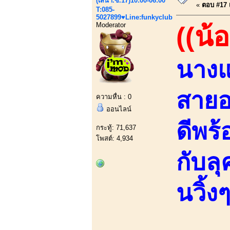
(เสนา.ซ.17)10:00-06:00
«
ตอบ #17 เ
T:085-
5027899♥Line:funkyclub
Moderator
((น้อ
นางแบ
สายอ
ความหื่น : 0
ออนไลน์
ดีพร
กระทู้: 71,637
โพสต์: 4,934
กับล
นวิ้