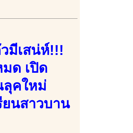
มีเสน่ห์!!!
หมด เปิด
นลุคใหม่
จเรียนสาวบาน