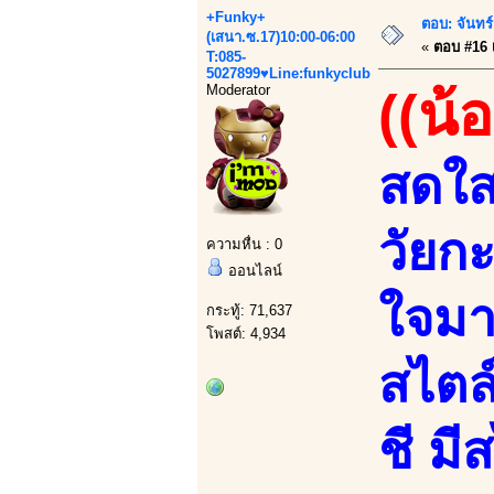
+Funky+
ตอบ: จันทร์
(เสนา.ซ.17)10:00-06:00
«
ตอบ #16 เ
T:085-
5027899♥Line:funkyclub
Moderator
((น้
สดใสน
วัยกะ
ความหื่น : 0
ออนไลน์
ใจมา.
กระทู้: 71,637
โพสต์: 4,934
สไตล์
ชี มี