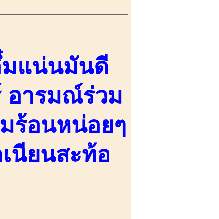
๋มแน่นมันดี
 อารมณ์ร่วม
ุ่มร้อนหน่อยๆ
ลเนียนสะท้อ