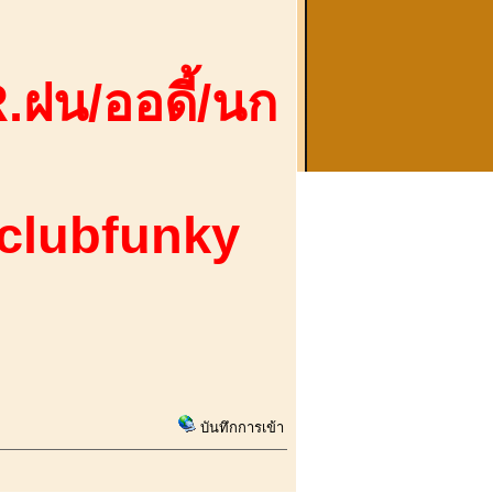
.ฝน/ออดี้/นก
 clubfunky
บันทึกการเข้า