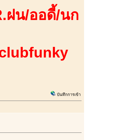
.ฝน/ออดี้/นก
 clubfunky
บันทึกการเข้า