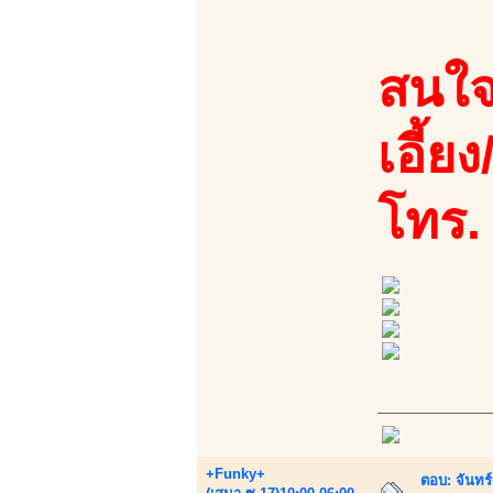
สนใจ
เอี้ย
โทร.
+Funky+
ตอบ: จันทร์