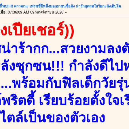
นี้พบ!!!!! ดาวคณะ เฟรชชี่ปีหนึ่งมอเอกชนชื่อดัง น่ารักสุดสดใสวัยกะลังเติบโต
มื่อ:
07:36:09 AM 09 พฤศจิกายน 2020 »
องเปียเชอร์))
่าร้ากก...สวยงามลงตัว
ลังซุกซน!!! กำลังดีไป
..พร้อมกับฟิลเด็กวัยรุ่
พริตตี้ เรียบร้อยตั้งใ
สไตล์เป็นของตัวเอง