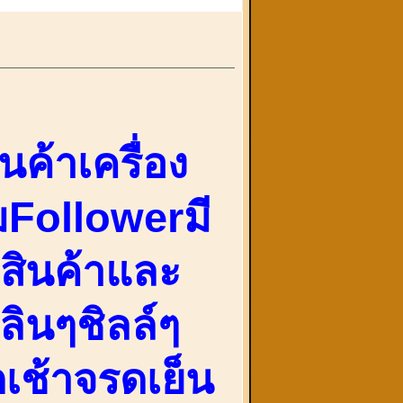
ค้าเครื่อง
้มFollowerมี
ำสินค้าและ
ลินๆชิลล์ๆ
เช้าจรดเย็น