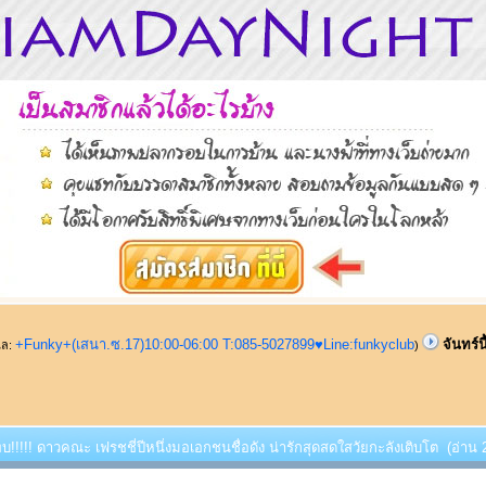
+Funky+(เสนา.ซ.17)10:00-06:00 T:085-5027899♥Line:funkyclub
จันทร์น
ูแล:
)
้พบ!!!!! ดาวคณะ เฟรชชี่ปีหนึ่งมอเอกชนชื่อดัง น่ารักสุดสดใสวัยกะลังเติบโต (อ่าน 2