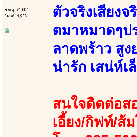
ตัวจริงเสียงจร
กระทู้: 71,604
โพสต์: 4,933
ตมาหมาดๆปร
ลาดพร้าว สูง
น่ารัก เสน่ห์เ
สนใจติดต่อสอ
เอี้ยง/กิฟท์/ส้