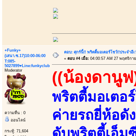
+Funky+
ตอบ: ศุกร์นี้!! พริตตี้มอเตอร์โชว์!!ประจำอ
(เสนา.ซ.17)10:00-06:00
«
ตอบ #4 เมื่อ:
04:00:57 AM 27 พฤศจิกาย
T:085-
5027899♥Line:funkyclub
Moderator
((น้องดานูฟ
พริตตี้มอเตอร์
ค่ายรถยี่ห้อด
ความหื่น : 0
ออนไลน์
ดับพริตตี้เอ
กระทู้: 71,604