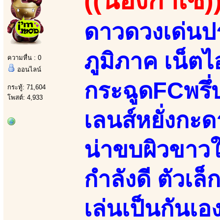
((น้องกาเซ่)
ดาวดวงเด่นปร
ภูมิภาค เน็
ความหื่น : 0
ออนไลน์
กระฉูดFCพรึ่
กระทู้: 71,604
โพสต์: 4,933
เลนส์หยั่งกะดาร
น่าขบผิวขาวใ
กำลังดี ตัวเล็
เล่นเป็นกันเอ