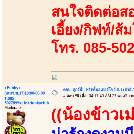
สนใจติดต่อสอ
เอี้ยง/กิฟท์/ส้
โทร. 085-50
+Funky+
ตอบ: ศุกร์นี้!! พริตตี้มอเตอร์โชว์!!ประจำอ
(เสนา.ซ.17)10:00-06:00
«
ตอบ #8 เมื่อ:
04:17:40 AM 27 พฤศจิกาย
T:085-
5027899♥Line:funkyclub
Moderator
((น้องข้าวเม
น่ารักงดงามมีเส