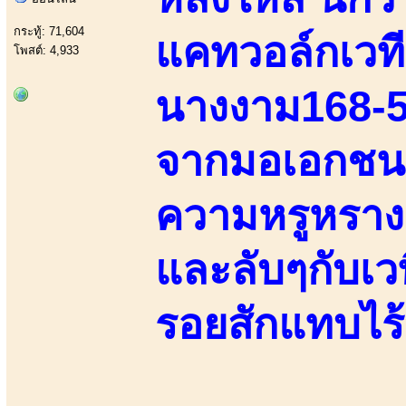
กระทู้: 71,604
แคทวอล์กเวที
โพสต์: 4,933
นางงาม168-52
จากมอเอกชนเบ
ความหรูหรางด
และลับๆกับเวท
รอยสักแทบไร้