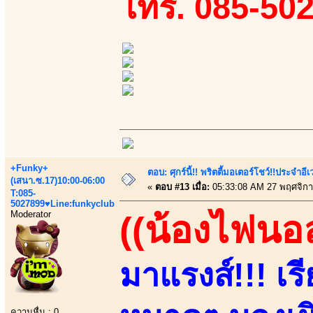
โทร. 085-50
+Funky+
ตอบ: ศุกร์นี้!! พริตตี้มอเตอร์โชว์!!ประจำอ
(เสนา.ซ.17)10:00-06:00
«
ตอบ #13 เมื่อ:
05:33:08 AM 27 พฤศจิกา
T:085-
5027899♥Line:funkyclub
Moderator
((น้องไฟนอ
มาแรงส์!!! เ
ความหื่น : 0