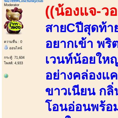
5027899♥Line:funkyclub
Moderator
((น้องแจ-วอ
สายCปีสุดท้า
อยากเข้า พริต
ความหื่น : 0
ออนไลน์
เวนท์น้อยใหญ
กระทู้: 71,604
โพสต์: 4,933
อย่างคล่องแค
ขาวเนียน กลิ
โอนอ่อนพร้อมเ