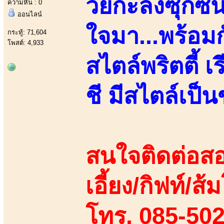
วัยกะลังซุกซน
ความหื่น : 0
ออนไลน์
ใจมา...พร้อมกั
กระทู้: 71,604
โพสต์: 4,933
สไตล์พริตตี้ 
ชี มีสไตล์เป็
สนใจติดต่อสอ
เอี้ยง/กิฟท์/ส้
โทร. 085-50