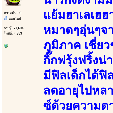
แย้มฮาเลเฮฮา
ความหื่น : 0
ออนไลน์
หมาดๆอุ่นๆจา
กระทู้: 71,604
โพสต์: 4,933
ภูมิภาค เชี่
กิ๊กฟรุ้งฟริ้ง
มีฟิลเด็กได้
ลดอายุไปหลาย
ซ์ด้วยความต