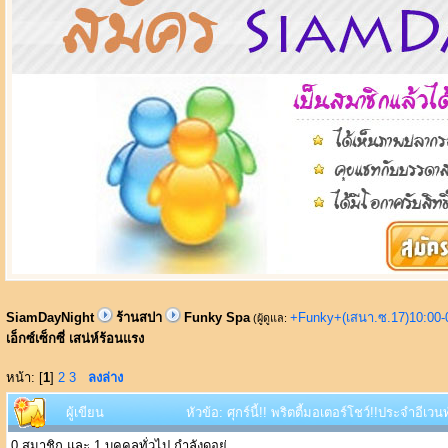
SiamDayNight
ร้านสปา
Funky Spa
+Funky+(เสนา.ซ.17)10:00-
(ผู้ดูแล:
เอ็กซ์เซ็กซี่ เสน่ห์ร้อนแรง
หน้า: [
1
]
2
3
ลงล่าง
ผู้เขียน
หัวข้อ: ศุกร์นี้!! พริตตี้มอเตอร์โชว์!!ประจำอีเว
0 สมาชิก และ 1 บุคคลทั่วไป กำลังดูอยู่