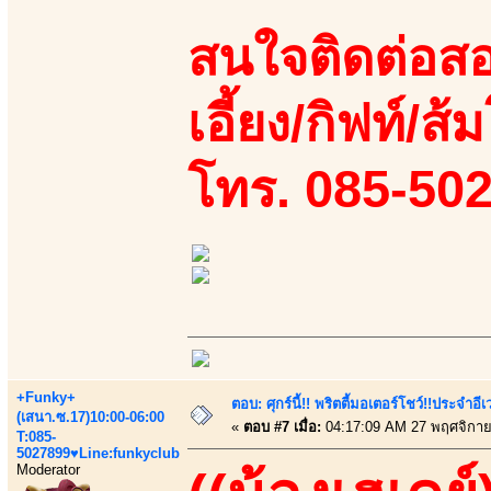
สนใจติดต่อสอ
เอี้ยง/กิฟท์/ส้
โทร. 085-50
+Funky+
ตอบ: ศุกร์นี้!! พริตตี้มอเตอร์โชว์!!ประจำอ
(เสนา.ซ.17)10:00-06:00
«
ตอบ #7 เมื่อ:
04:17:09 AM 27 พฤศจิกาย
T:085-
5027899♥Line:funkyclub
Moderator