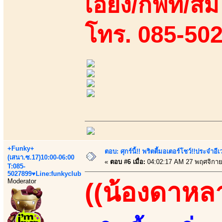
เอี้ยง/กิฟท์/ส้
โทร. 085-50
+Funky+
ตอบ: ศุกร์นี้!! พริตตี้มอเตอร์โชว์!!ประจำอ
(เสนา.ซ.17)10:00-06:00
«
ตอบ #6 เมื่อ:
04:02:17 AM 27 พฤศจิกาย
T:085-
5027899♥Line:funkyclub
Moderator
((น้องดาหล