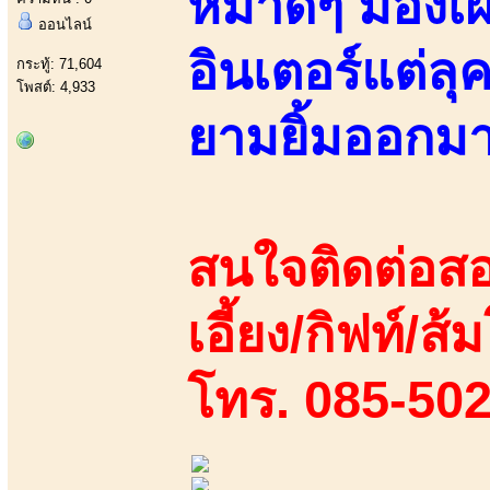
หมาดๆ มองเผิ
ออนไลน์
อินเตอร์แต่ล
กระทู้: 71,604
โพสต์: 4,933
ยามยิ้มออกมา!!
สนใจติดต่อสอ
เอี้ยง/กิฟท์/ส
โทร. 085-50