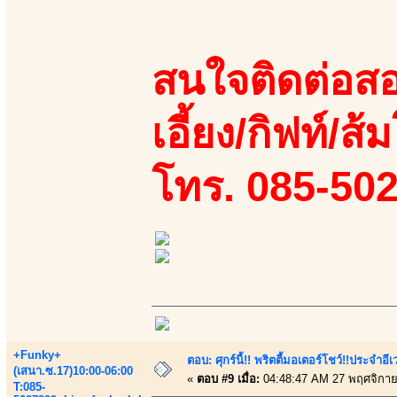
สนใจติดต่อสอ
เอี้ยง/กิฟท์/ส้
โทร. 085-50
+Funky+
ตอบ: ศุกร์นี้!! พริตตี้มอเตอร์โชว์!!ประจำอ
(เสนา.ซ.17)10:00-06:00
«
ตอบ #9 เมื่อ:
04:48:47 AM 27 พฤศจิกาย
T:085-