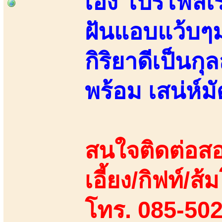
เอง โปรไฟล์เ
ฝันแอบแว้บๆ
กิริยาดีเป็นก
พร้อม เสน่ห์มั
สนใจติดต่อสอ
เอี้ยง/กิฟท์/ส้
โทร. 085-50