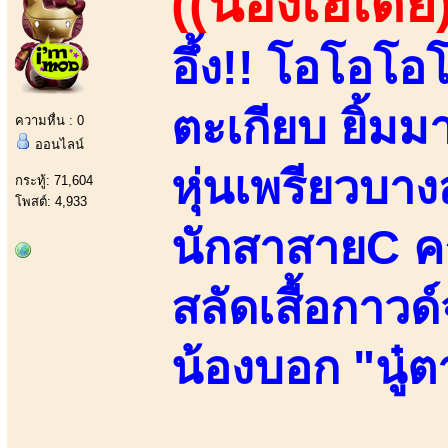
((น้องเฮเดย์
อึ้ง!! โอโอโอ
ตะเกียบ ยิ้ม
ความหื่น : 0
ออนไลน์
หุ่นเพรียวบางส
กระทู้: 71,604
โพสต์: 4,933
นักสาสายC ค
สลัดเสื้อกาวด์จ
น้องบอก "นู๋ตา