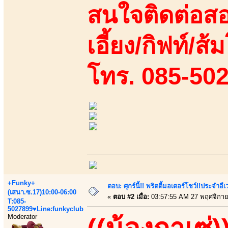
สนใจติดต่อสอ
เอี้ยง/กิฟท์/ส้
โทร. 085-50
+Funky+
ตอบ: ศุกร์นี้!! พริตตี้มอเตอร์โชว์!!ประจำอ
(เสนา.ซ.17)10:00-06:00
«
ตอบ #2 เมื่อ:
03:57:55 AM 27 พฤศจิกาย
T:085-
5027899♥Line:funkyclub
Moderator