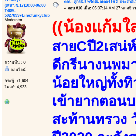
ตอบ: ศุกร์นี้!! พริตตี้มอเตอร์โชว์!!ประจำอ
(เสนา.ซ.17)10:00-06:00
«
ตอบ #10 เมื่อ:
05:07:14 AM 27 พฤศจิกา
T:085-
5027899♥Line:funkyclub
Moderator
((น้องแก้มใ
สายCปี2เสน่ห
ดีกรีนางนพม
ความหื่น : 0
ออนไลน์
น้อยใหญ่ทั้ง
กระทู้: 71,604
โพสต์: 4,933
เข้ายากตอนบน
สะท้านทรวง 