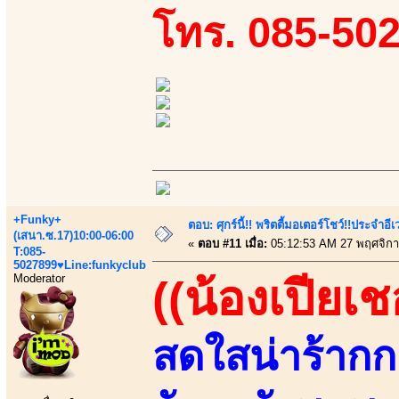
โทร. 085-50
+Funky+
ตอบ: ศุกร์นี้!! พริตตี้มอเตอร์โชว์!!ประจำอ
(เสนา.ซ.17)10:00-06:00
«
ตอบ #11 เมื่อ:
05:12:53 AM 27 พฤศจิกา
T:085-
5027899♥Line:funkyclub
Moderator
((น้องเปียเช
สดใสน่าร้ากก.