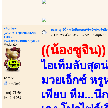
+Funky+
ตอบ: ศุกร์นี้!! พริตตี้มอเตอร์โชว์!!ประจำอ
(เสนา.ซ.17)10:00-06:00
«
ตอบ #3 เมื่อ:
03:59:16 AM 27 พฤศจิกาย
T:085-
5027899♥Line:funkyclub
Moderator
((น้องซูจิน))
ไอเท็มลับสุด
มวยเอ็กซ์ หร
ความหื่น : 0
ออนไลน์
เพียบ หืม...น
กระทู้: 71,604
โพสต์: 4,933