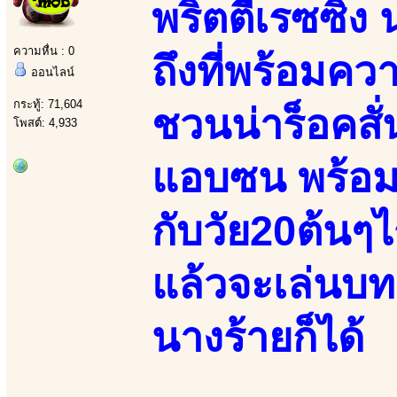
พริตตี้เรซซิ่
ความหื่น : 0
ถึงที่พร้อมค
ออนไลน์
กระทู้: 71,604
ชวนน่าร็อคสั
โพสต์: 4,933
แอบซน พร้อมท
กับวัย20ต้นๆไร
แล้วจะเล่นบท
นางร้ายก็ได้