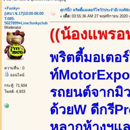
+Funky+
ศุกร์นี้!! พริตตี้มอเตอร์โชว์!!ประจำอีเวนท์M
(เสนา.ซ.17)10:00-06:00
«
เมื่อ:
03:55:36 AM 27 พฤศจิกายน 2020 
T:085-
5027899♥Line:funkyclub
Moderator
((น้องแพรอ
พริตตี้มอเตอร
ความหื่น : 0
ท์MotorExpoม
ออนไลน์
กระทู้: 71,604
รถยนต์จากมิว
โพสต์: 4,933
ด้วยW ดีกรีP
หลากห้างฯแล