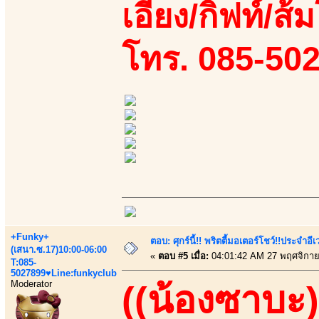
เอี้ยง/กิฟท์/ส้
โทร. 085-50
+Funky+
ตอบ: ศุกร์นี้!! พริตตี้มอเตอร์โชว์!!ประจำอ
(เสนา.ซ.17)10:00-06:00
«
ตอบ #5 เมื่อ:
04:01:42 AM 27 พฤศจิกาย
T:085-
5027899♥Line:funkyclub
Moderator
((น้องซาบะ)