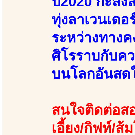
ปี2020 กะลัง
ทุ่งลาเวนเดอ
ระหว่างทางค
ศิโรราบกับคว
บนโลกอันส
สนใจติดต่อสอ
เอี้ยง/กิฟท์/ส้