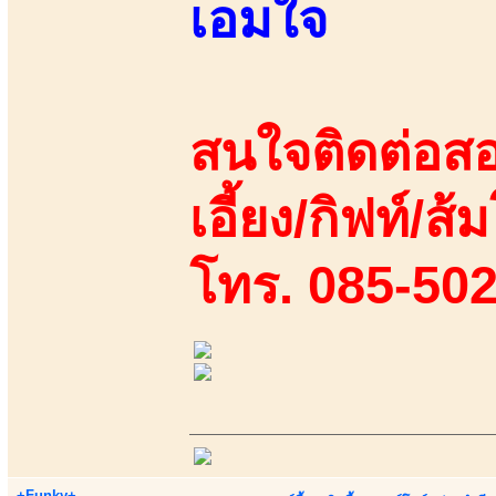
เอมใจ
สนใจติดต่อสอ
เอี้ยง/กิฟท์/ส้
โทร. 085-50
+Funky+