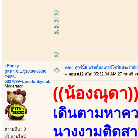
+Funky+
ตอบ: ศุกร์นี้!! พริตตี้มอเตอร์โชว์!!ประจำอ
(เสนา.ซ.17)10:00-06:00
«
ตอบ #12 เมื่อ:
05:32:04 AM 27 พฤศจิกา
T:085-
5027899♥Line:funkyclub
Moderator
((น้องณุดา)
เดินตามหาความ
นางงามติดสา
ความหื่น : 0
ออนไลน์