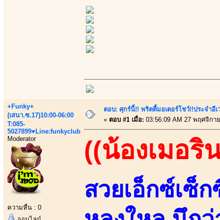
+Funky+
ตอบ: ศุกร์นี้!! พริตตี้มอเตอร์โชว์!!ประจำอ
(เสนา.ซ.17)10:00-06:00
«
ตอบ #1 เมื่อ:
03:56:09 AM 27 พฤศจิกาย
T:085-
5027899♥Line:funkyclub
Moderator
((น้องเมอริน
สวยเอ็กซ์เซ็ก
ความหื่น : 0
หลงใหล นึกว
ออนไลน์