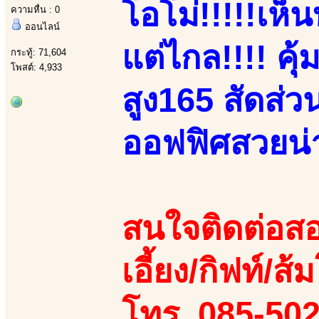
โอโม่!!!!!เห
ความหื่น : 0
ออนไลน์
แต่ไกล!!!! คุ้
กระทู้: 71,604
โพสต์: 4,933
สูง165 สัดส่
ออฟฟิศสวยน่าร
สนใจติดต่อสอ
เอี้ยง/กิฟท์/ส้
โทร. 085-50