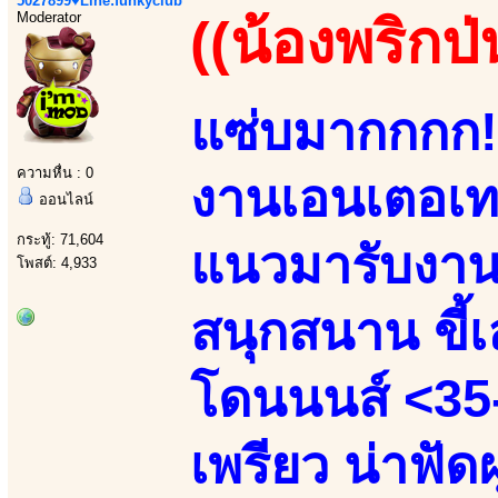
5027899♥Line:funkyclub
Moderator
((น้องพริกป่
แซ่บมากกกก!!
ความหื่น : 0
งานเอนเตอเทน
ออนไลน์
กระทู้: 71,604
แนวมารับงานเ
โพสต์: 4,933
สนุกสนาน ขี้เล
โดนนนส์ <35-
เพรียว น่าฟัด