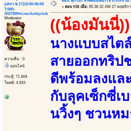
ตอบ: ศุกร์นี้!! พริตตี้มอเตอร์โชว์!!ประจำอ
(เสนา.ซ.17)10:00-06:00
«
ตอบ #16 เมื่อ:
05:36:32 AM 27 พฤศจิกา
T:085-
5027899♥Line:funkyclub
Moderator
((น้องมันนี่))
นางแบบสไตล์อว
สายออกทริปช
ความหื่น : 0
ออนไลน์
ดีพร้อมลงและ
กระทู้: 71,604
โพสต์: 4,933
กับลุคเซ็กซี่
นวิ้งๆ ชวนหม