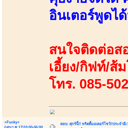
อินเตอร์พูดไ
สนใจติดต่อสอ
เอี้ยง/กิฟท์/ส้
โทร. 085-50
+Funky+
ตอบ: ศุกร์นี้!! พริตตี้มอเตอร์โชว์!!ประจำอ
(เสนา.ซ.17)10:00-06:00