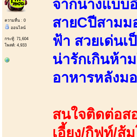
จากนางแบบอิส
สายCปีสามมอ
ความหื่น : 0
ออนไลน์
ฟ้า สวยเด่นเป
กระทู้: 71,604
โพสต์: 4,933
น่ารักเกินห้าม
อาหารหลังมอ
สนใจติดต่อสอ
เอี้ยง/กิฟท์/ส้