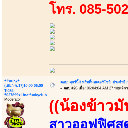
โทร. 085-50
+Funky+
ตอบ: ศุกร์นี้!! พริตตี้มอเตอร์โชว์!!ประจำอ
(เสนา.ซ.17)10:00-06:00
«
ตอบ #26 เมื่อ:
06:04:04 AM 27 พฤศจิกา
T:085-
5027899♥Line:funkyclub
Moderator
((น้องข้าวมั
สาวออฟฟิศสุด