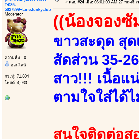
«
ตอบ #24 เมื่อ:
06:01:00 AM 27 พฤศจิกา
T:085-
5027899♥Line:funkyclub
Moderator
((น้องจองซั
ขาวสะดุด สุดเ
สัดส่วน 35-2
ความหื่น : 0
ออนไลน์
สาว!!! เนื้อแ
กระทู้: 71,604
โพสต์: 4,933
ตามใจใส่ได้ไม่
สนใจติดต่อสอ