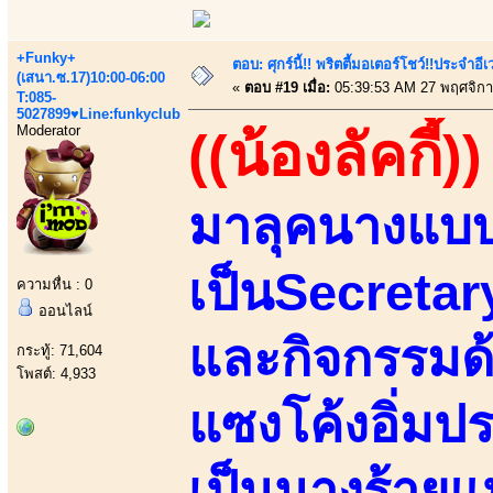
+Funky+
ตอบ: ศุกร์นี้!! พริตตี้มอเตอร์โชว์!!ประจำอ
(เสนา.ซ.17)10:00-06:00
«
ตอบ #19 เมื่อ:
05:39:53 AM 27 พฤศจิกา
T:085-
5027899♥Line:funkyclub
Moderator
((น้องลัคกี้))
มาลุคนางแบบ
เป็นSecretar
ความหื่น : 0
ออนไลน์
และกิจกรรมด
กระทู้: 71,604
โพสต์: 4,933
แซงโค้งอิ่มป
เป็นนางร้ายแห่