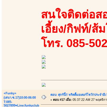
สนใจติดต่อสอ
เอี้ยง/กิฟท์/ส้
โทร. 085-50
+Funky+
ตอบ: ศุกร์นี้!! พริตตี้มอเตอร์โชว์!!ประจำอ
(เสนา.ซ.17)10:00-06:00
«
ตอบ #17 เมื่อ:
05:37:22 AM 27 พฤศจิกา
T:085-
5027899♥Line:funkyclub