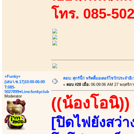
โทร. 085-50
+Funky+
ตอบ: ศุกร์นี้!! พริตตี้มอเตอร์โชว์!!ประจำอ
(เสนา.ซ.17)10:00-06:00
«
ตอบ #28 เมื่อ:
06:09:06 AM 27 พฤศจิกา
T:085-
5027899♥Line:funkyclub
Moderator
((น้องโอนิ))
[ปิดไฟยังสว่