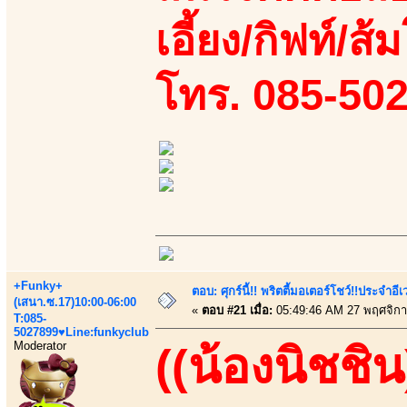
เอี้ยง/กิฟท์/ส้
โทร. 085-50
+Funky+
ตอบ: ศุกร์นี้!! พริตตี้มอเตอร์โชว์!!ประจำอ
(เสนา.ซ.17)10:00-06:00
«
ตอบ #21 เมื่อ:
05:49:46 AM 27 พฤศจิกา
T:085-
5027899♥Line:funkyclub
Moderator
((น้องนิชชิน