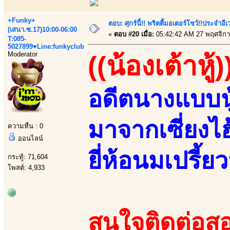
+Funky+
ตอบ: ศุกร์นี้!! พริตตี้มอเตอร์โชว์!!ประจำอ
(เสนา.ซ.17)10:00-06:00
«
ตอบ #20 เมื่อ:
05:42:42 AM 27 พฤศจิกา
T:085-
5027899♥Line:funkyclub
Moderator
((น้องเต้าหู้)
อดีตนางแบบนู
มาจากเซี่ยงไ
ความหื่น : 0
ออนไลน์
ยี่ห้อนมเปรี้ยว
กระทู้: 71,604
โพสต์: 4,933
สนใจติดต่อสอ