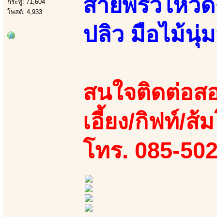
สายพริ้วไหวด
กระทู้: 71,604
โพสต์: 4,933
ปลิว มือไม้นุ
สนใจติดต่อสอ
เอี้ยง/กิฟท์/ส้
โทร. 085-50