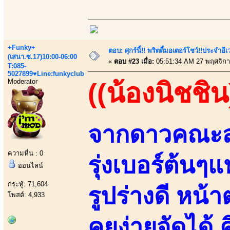
+Funky+
ตอบ: ศุกร์นี้!! พริตตี้มอเตอร์โชว์!!ประจำอ
(เสนา.ซ.17)10:00-06:00
«
ตอบ #23 เมื่อ:
05:51:34 AM 27 พฤศจิกา
T:085-
5027899♥Line:funkyclub
Moderator
((น้องนิชชิน
จากดาวคณะสา
ความหื่น : 0
รุ่งเบอร์ต้นๆ
ออนไลน์
กระทู้: 71,604
รูปร่างดี หน
โพสต์: 4,933
คุยง่ายจัดได้