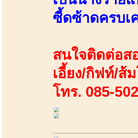
ซี้ดซ้าดครบเคร
สนใจติดต่อสอ
เอี้ยง/กิฟท์/ส้
โทร. 085-50