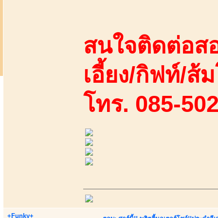
สนใจติดต่อสอ
เอี้ยง/กิฟท์/ส้
โทร. 085-50
+Funky+