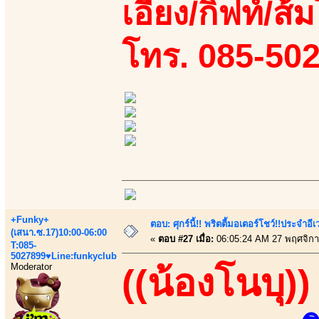
เอี้ยง/กิฟท์/ส้
โทร. 085-50
+Funky+
ตอบ: ศุกร์นี้!! พริตตี้มอเตอร์โชว์!!ประจำอ
(เสนา.ซ.17)10:00-06:00
«
ตอบ #27 เมื่อ:
06:05:24 AM 27 พฤศจิกา
T:085-
5027899♥Line:funkyclub
Moderator
((น้องโนบุ))