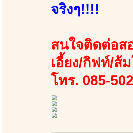
จริงๆ!!!!
สนใจติดต่อสอ
เอี้ยง/กิฟท์/ส้
โทร. 085-50