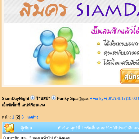
SiamDayNight
ร้านสปา
Funky Spa
+Funky+(เสนา.ซ.17)10:00-
(ผู้ดูแล:
เอ็กซ์เซ็กซี่ เสน่ห์ร้อนแรง
หน้า:
1
[
2
]
3
ลงล่าง
ผู้เขียน
หัวข้อ: ศุกร์นี้!! พริตตี้มอเตอร์โชว์!!ประจำอีเว
0 สมาชิก และ 3 บุคคลทั่วไป กำลังดูอยู่