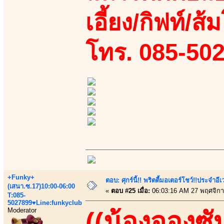
เอี้ยง/กิฟท์/ส้
โทร. 085-50
+Funky+
ตอบ: ศุกร์นี้!! พริตตี้มอเตอร์โชว์!!ประจำอ
(เสนา.ซ.17)10:00-06:00
«
ตอบ #25 เมื่อ:
06:03:16 AM 27 พฤศจิกา
T:085-
5027899♥Line:funkyclub
Moderator
((น้องจองซั