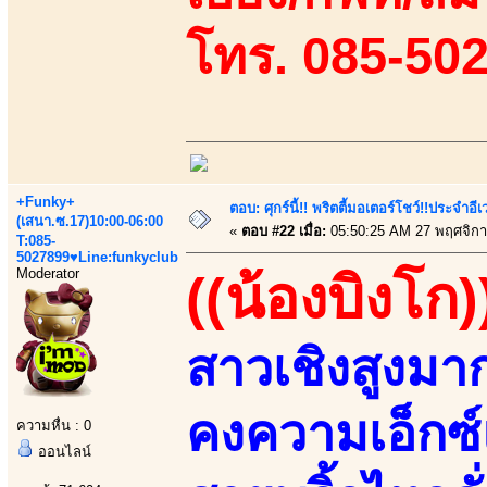
โทร. 085-50
+Funky+
ตอบ: ศุกร์นี้!! พริตตี้มอเตอร์โชว์!!ประจำอ
(เสนา.ซ.17)10:00-06:00
«
ตอบ #22 เมื่อ:
05:50:25 AM 27 พฤศจิกา
T:085-
5027899♥Line:funkyclub
Moderator
((น้องบิงโก)
สาวเชิงสูงมา
คงความเอ็กซ์
ความหื่น : 0
ออนไลน์