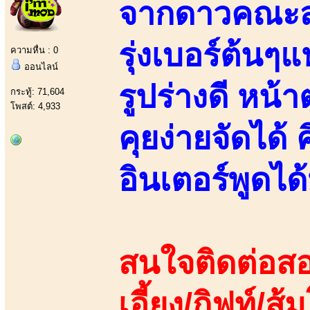
จากดาวคณะสา
รุ่งเบอร์ต้นๆ
ความหื่น : 0
ออนไลน์
รูปร่างดี หน
กระทู้: 71,604
โพสต์: 4,933
คุยง่ายจัดได้
อินเตอร์พูดไ
สนใจติดต่อสอ
เอี้ยง/กิฟท์/ส้