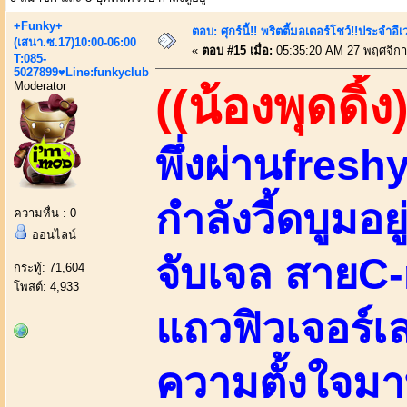
+Funky+
ตอบ: ศุกร์นี้!! พริตตี้มอเตอร์โชว์!!ประจำอ
(เสนา.ซ.17)10:00-06:00
«
ตอบ #15 เมื่อ:
05:35:20 AM 27 พฤศจิกา
T:085-
5027899♥Line:funkyclub
Moderator
((น้องพุดดิ้ง
พึ่งผ่านfreshy
กำลังวี้ดบูมอ
ความหื่น : 0
ออนไลน์
จับเจล สายC
กระทู้: 71,604
โพสต์: 4,933
แถวฟิวเจอร์
ความตั้งใจมา