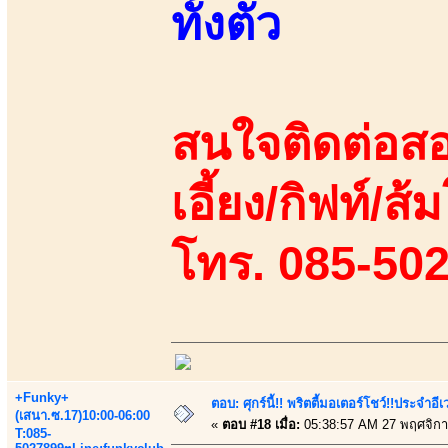
ทั้งตัว
สนใจติดต่อสอ
เอี้ยง/กิฟท์/ส้
โทร. 085-50
+Funky+
ตอบ: ศุกร์นี้!! พริตตี้มอเตอร์โชว์!!ประจำอ
(เสนา.ซ.17)10:00-06:00
«
ตอบ #18 เมื่อ:
05:38:57 AM 27 พฤศจิกา
T:085-