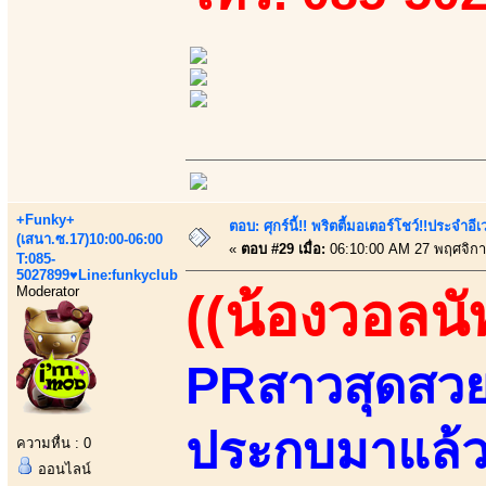
+Funky+
ตอบ: ศุกร์นี้!! พริตตี้มอเตอร์โชว์!!ประจำอ
(เสนา.ซ.17)10:00-06:00
«
ตอบ #29 เมื่อ:
06:10:00 AM 27 พฤศจิกา
T:085-
5027899♥Line:funkyclub
Moderator
((น้องวอลนั
PRสาวสุดสวยแ
ประกบมาแล้วส
ความหื่น : 0
ออนไลน์