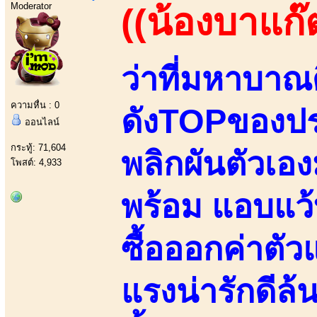
Moderator
((น้องบาแก๊
ว่าที่มหาบาณ
ความหื่น : 0
ดังTOPของปร
ออนไลน์
กระทู้: 71,604
พลิกผันตัวเอ
โพสต์: 4,933
พร้อม แอบแว้บ
ซื้อออกค่าตัว
แรงน่ารักดีล