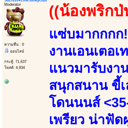
5027899♥Line:funkyclub
Moderator
((น้องพริกป่
แซ่บมากกกก!!
ความหื่น : 0
งานเอนเตอเทน
ออนไลน์
กระทู้: 71,637
แนวมารับงานเ
โพสต์: 4,934
สนุกสนาน ขี้เล
โดนนนส์ <35-
เพรียว น่าฟัด