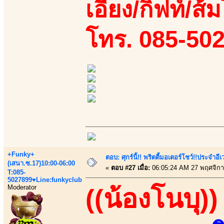
เอี้ยง/กิฟท์/ส้
โทร. 085-50
+Funky+
ตอบ: ศุกร์นี้!! พริตตี้มอเตอร์โชว์!!ประจำอ
(เสนา.ซ.17)10:00-06:00
«
ตอบ #27 เมื่อ:
06:05:24 AM 27 พฤศจิกา
T:085-
5027899♥Line:funkyclub
Moderator
((น้องโนบุ))