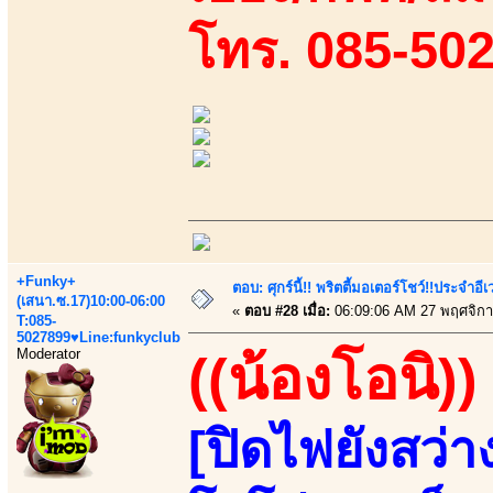
โทร. 085-50
+Funky+
ตอบ: ศุกร์นี้!! พริตตี้มอเตอร์โชว์!!ประจำอ
(เสนา.ซ.17)10:00-06:00
«
ตอบ #28 เมื่อ:
06:09:06 AM 27 พฤศจิกา
T:085-
5027899♥Line:funkyclub
Moderator
((น้องโอนิ))
[ปิดไฟยังสว่