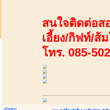
สนใจติดต่อสอ
เอี้ยง/กิฟท์/ส้
โทร. 085-50
+Funky+