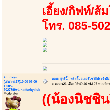
เอี้ยง/กิฟท์/ส้
โทร. 085-50
+Funky+
ตอบ: ศุกร์นี้!! พริตตี้มอเตอร์โชว์!!ประจำอ
(เสนา.ซ.17)10:00-06:00
«
ตอบ #21 เมื่อ:
05:49:46 AM 27 พฤศจิกา
T:085-
5027899♥Line:funkyclub
Moderator
((น้องนิชชิน