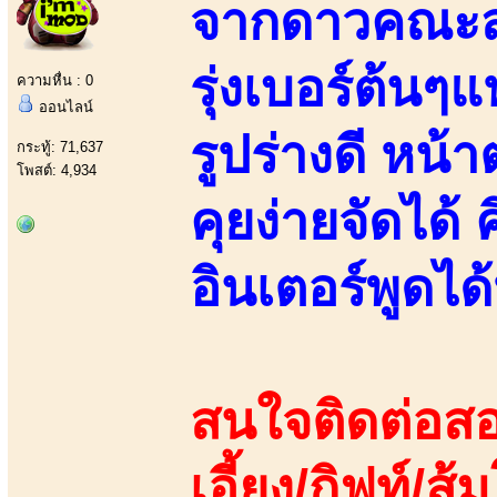
จากดาวคณะสา
รุ่งเบอร์ต้นๆ
ความหื่น : 0
ออนไลน์
รูปร่างดี หน
กระทู้: 71,637
โพสต์: 4,934
คุยง่ายจัดได้
อินเตอร์พูดไ
สนใจติดต่อสอ
เอี้ยง/กิฟท์/ส้