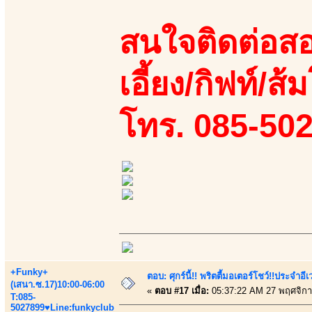
สนใจติดต่อสอ
เอี้ยง/กิฟท์/ส้
โทร. 085-50
+Funky+
ตอบ: ศุกร์นี้!! พริตตี้มอเตอร์โชว์!!ประจำอ
(เสนา.ซ.17)10:00-06:00
«
ตอบ #17 เมื่อ:
05:37:22 AM 27 พฤศจิกา
T:085-
5027899♥Line:funkyclub