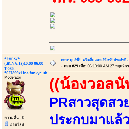
+Funky+
ตอบ: ศุกร์นี้!! พริตตี้มอเตอร์โชว์!!ประจำอ
(เสนา.ซ.17)10:00-06:00
«
ตอบ #29 เมื่อ:
06:10:00 AM 27 พฤศจิกา
T:085-
5027899♥Line:funkyclub
Moderator
((น้องวอลนั
PRสาวสุดสวยแ
ประกบมาแล้วส
ความหื่น : 0
ออนไลน์