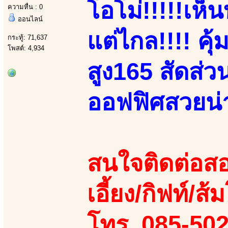
โอโม่!!!!!เห
ความหื่น : 0
ออนไลน์
แต่ไกล!!!! คุ้
กระทู้: 71,637
โพสต์: 4,934
สูง165 สัดส่
ออฟฟิศสวยน่าร
สนใจติดต่อสอ
เอี้ยง/กิฟท์/ส้
โทร. 085-50