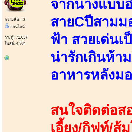
จากนางแบบอิส
สายCปีสามมอ
ความหื่น : 0
ออนไลน์
ฟ้า สวยเด่นเป
กระทู้: 71,637
โพสต์: 4,934
น่ารักเกินห้าม
อาหารหลังมอ
สนใจติดต่อสอ
เอี้ยง/กิฟท์/ส้