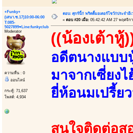
+Funky+
ตอบ: ศุกร์นี้!! พริตตี้มอเตอร์โชว์!!ประจำอ
(เสนา.ซ.17)10:00-06:00
«
ตอบ #20 เมื่อ:
05:42:42 AM 27 พฤศจิกา
T:085-
5027899♥Line:funkyclub
Moderator
((น้องเต้าหู้)
อดีตนางแบบนู
มาจากเซี่ยงไ
ความหื่น : 0
ออนไลน์
ยี่ห้อนมเปรี้ยว
กระทู้: 71,637
โพสต์: 4,934
สนใจติดต่อสอ