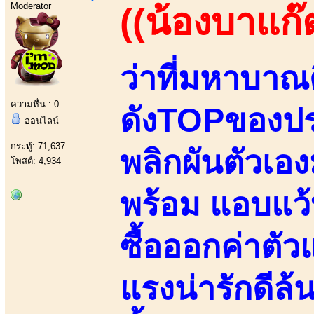
Moderator
((น้องบาแก๊
ว่าที่มหาบาณ
ความหื่น : 0
ดังTOPของปร
ออนไลน์
กระทู้: 71,637
พลิกผันตัวเอ
โพสต์: 4,934
พร้อม แอบแว้บ
ซื้อออกค่าตัว
แรงน่ารักดีล