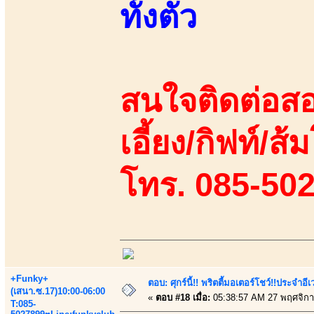
ทั้งตัว
สนใจติดต่อสอ
เอี้ยง/กิฟท์/ส้
โทร. 085-50
+Funky+
ตอบ: ศุกร์นี้!! พริตตี้มอเตอร์โชว์!!ประจำอ
(เสนา.ซ.17)10:00-06:00
«
ตอบ #18 เมื่อ:
05:38:57 AM 27 พฤศจิกา
T:085-