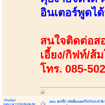
อินเตอร์พูดไ
สนใจติดต่อสอ
เอี้ยง/กิฟท์/ส้
โทร. 085-50
+Funky+
ตอบ: ศุกร์นี้!! พริตตี้มอเตอร์โชว์!!ประจำอ
(เสนา.ซ.17)10:00-06:00