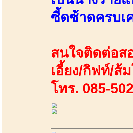
ซี้ดซ้าดครบเคร
สนใจติดต่อสอ
เอี้ยง/กิฟท์/ส้
โทร. 085-50