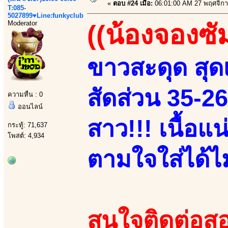
«
ตอบ #24 เมื่อ:
06:01:00 AM 27 พฤศจิกา
T:085-
5027899♥Line:funkyclub
Moderator
((น้องจองซั
ขาวสะดุด สุดเ
สัดส่วน 35-2
ความหื่น : 0
ออนไลน์
สาว!!! เนื้อแ
กระทู้: 71,637
โพสต์: 4,934
ตามใจใส่ได้ไม่
สนใจติดต่อสอ