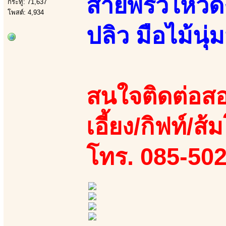
สายพริ้วไหวด
กระทู้: 71,637
โพสต์: 4,934
ปลิว มือไม้นุ
สนใจติดต่อสอ
เอี้ยง/กิฟท์/ส้
โทร. 085-50