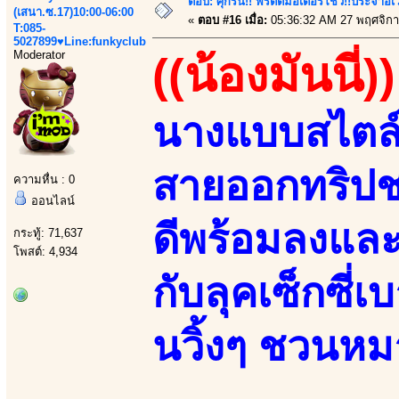
ตอบ: ศุกร์นี้!! พริตตี้มอเตอร์โชว์!!ประจำอ
(เสนา.ซ.17)10:00-06:00
«
ตอบ #16 เมื่อ:
05:36:32 AM 27 พฤศจิกา
T:085-
5027899♥Line:funkyclub
Moderator
((น้องมันนี่))
นางแบบสไตล์อว
สายออกทริปช
ความหื่น : 0
ออนไลน์
ดีพร้อมลงและ
กระทู้: 71,637
โพสต์: 4,934
กับลุคเซ็กซี่
นวิ้งๆ ชวนหม