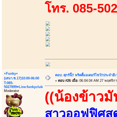
โทร. 085-50
+Funky+
ตอบ: ศุกร์นี้!! พริตตี้มอเตอร์โชว์!!ประจำอ
(เสนา.ซ.17)10:00-06:00
«
ตอบ #26 เมื่อ:
06:04:04 AM 27 พฤศจิกา
T:085-
5027899♥Line:funkyclub
Moderator
((น้องข้าวมั
สาวออฟฟิศสุด