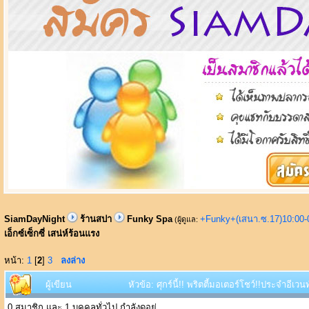
SiamDayNight
ร้านสปา
Funky Spa
+Funky+(เสนา.ซ.17)10:00-
(ผู้ดูแล:
เอ็กซ์เซ็กซี่ เสน่ห์ร้อนแรง
หน้า:
1
[
2
]
3
ลงล่าง
ผู้เขียน
หัวข้อ: ศุกร์นี้!! พริตตี้มอเตอร์โชว์!!ประจำอีเว
0 สมาชิก และ 1 บุคคลทั่วไป กำลังดูอยู่