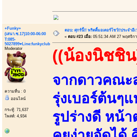
+Funky+
ตอบ: ศุกร์นี้!! พริตตี้มอเตอร์โชว์!!ประจำอ
(เสนา.ซ.17)10:00-06:00
«
ตอบ #23 เมื่อ:
05:51:34 AM 27 พฤศจิกา
T:085-
5027899♥Line:funkyclub
Moderator
((น้องนิชชิน
จากดาวคณะสา
ความหื่น : 0
รุ่งเบอร์ต้นๆ
ออนไลน์
กระทู้: 71,637
รูปร่างดี หน
โพสต์: 4,934
คุยง่ายจัดได้