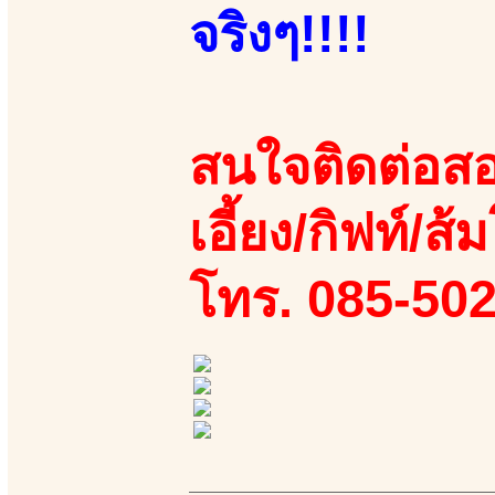
จริงๆ!!!!
สนใจติดต่อสอ
เอี้ยง/กิฟท์/ส้
โทร. 085-50