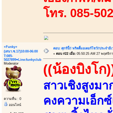
โทร. 085-50
+Funky+
ตอบ: ศุกร์นี้!! พริตตี้มอเตอร์โชว์!!ประจำอ
(เสนา.ซ.17)10:00-06:00
«
ตอบ #22 เมื่อ:
05:50:25 AM 27 พฤศจิกา
T:085-
5027899♥Line:funkyclub
Moderator
((น้องบิงโก)
สาวเชิงสูงมา
คงความเอ็กซ์
ความหื่น : 0
ออนไลน์