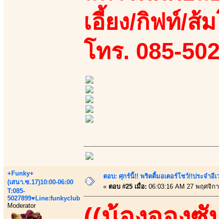
เอี้ยง/กิฟท์/ส้
โทร. 085-50
+Funky+
ตอบ: ศุกร์นี้!! พริตตี้มอเตอร์โชว์!!ประจำอ
(เสนา.ซ.17)10:00-06:00
«
ตอบ #25 เมื่อ:
06:03:16 AM 27 พฤศจิกา
T:085-
5027899♥Line:funkyclub
Moderator
((น้องจองซั