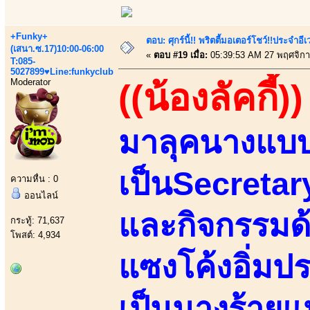
+Funky+
ตอบ: ศุกร์นี้!! พริตตี้มอเตอร์โชว์!!ประจำอ
(เสนา.ซ.17)10:00-06:00
«
ตอบ #19 เมื่อ:
05:39:53 AM 27 พฤศจิกา
T:085-
5027899♥Line:funkyclub
Moderator
((น้องลัคกี้))
มาลุคนางแบบ
เป็นSecretar
ความหื่น : 0
ออนไลน์
และกิจกรรมด
กระทู้: 71,637
โพสต์: 4,934
แซงโค้งอิ่มป
เป็นนางร้ายแห่