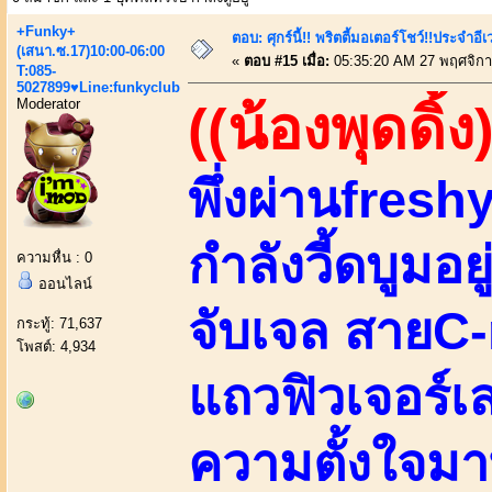
+Funky+
ตอบ: ศุกร์นี้!! พริตตี้มอเตอร์โชว์!!ประจำอ
(เสนา.ซ.17)10:00-06:00
«
ตอบ #15 เมื่อ:
05:35:20 AM 27 พฤศจิกา
T:085-
5027899♥Line:funkyclub
Moderator
((น้องพุดดิ้ง
พึ่งผ่านfreshy
กำลังวี้ดบูมอ
ความหื่น : 0
ออนไลน์
จับเจล สายC
กระทู้: 71,637
โพสต์: 4,934
แถวฟิวเจอร์
ความตั้งใจมา