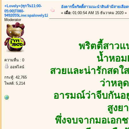
+Lovely+(ทุกวัน11:00-
อังคารนี้พริตตี้สาวแนะนำสินค้ามีสายเลื
05:00)T080-
«
เมื่อ:
01:00:54 AM 15 ธันวาคม 2020 »
9492055Line:spalovely123
Moderator
พริตตี้สาว
น้ำหอ
ความหื่น : 0
ออฟไลน์
สวยและน่ารักสดใสย
กระทู้: 42,765
ว่าหล
โพสต์: 5,214
อารมณ์ว่าจีบกันอย
สูงย
พึ่งจบจากมอเอกช