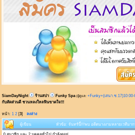
SiamDayNight
ร้านสปา
Funky Spa
+Funky+(เสนา.ซ.17)10:00-
(ผู้ดูแล:
กับสัดส่วนดี ชวนหลงใหลฟินขาดใจ!!!
หน้า:
1
2
[
3
]
ลงล่าง
ผู้เขียน
หัวข้อ: จันทร์นี้!!!พบ อดีตนางงามหลายเวทีมา
0 สมาชิก และ 2 บุคคลทั่วไป กำลังดูอยู่