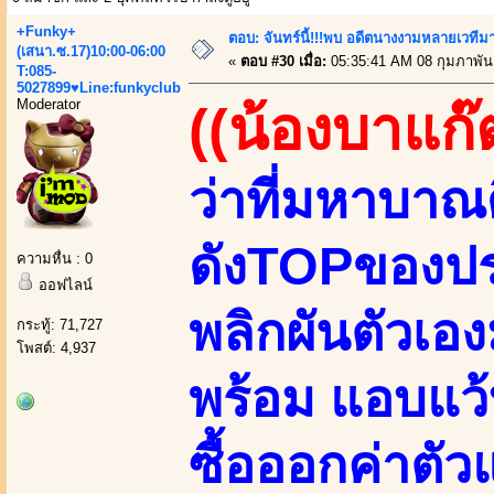
+Funky+
ตอบ: จันทร์นี้!!!พบ อดีตนางงามหลายเวที
(เสนา.ซ.17)10:00-06:00
«
ตอบ #30 เมื่อ:
05:35:41 AM 08 กุมภาพันธ
T:085-
5027899♥Line:funkyclub
Moderator
((น้องบาแก๊
ว่าที่มหาบาณ
ดังTOPของปร
ความหื่น : 0
ออฟไลน์
พลิกผันตัวเอ
กระทู้: 71,727
โพสต์: 4,937
พร้อม แอบแว้บ
ซื้อออกค่าตัว