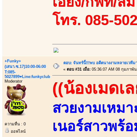
เอี้ยง/กิฟท์/ส้
โทร. 085-50
+Funky+
ตอบ: จันทร์นี้!!!พบ อดีตนางงามหลายเวที
(เสนา.ซ.17)10:00-06:00
«
ตอบ #31 เมื่อ:
05:36:07 AM 08 กุมภาพันธ
T:085-
5027899♥Line:funkyclub
Moderator
((น้องเมดเลย
สวยงามเหมาะ
เนอร์สาวพร้อ
ความหื่น : 0
ออฟไลน์