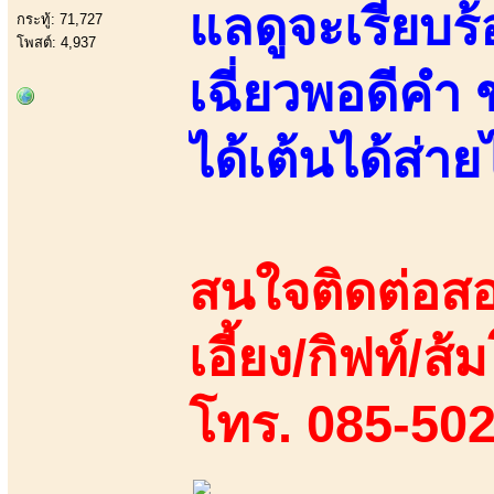
แลดูจะเรียบร้
กระทู้: 71,727
โพสต์: 4,937
เฉี่ยวพอดีคำ 
ได้เต้นได้ส่าย
สนใจติดต่อสอ
เอี้ยง/กิฟท์/ส้
โทร. 085-50