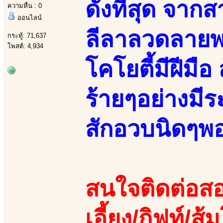
ดังที่สุด จา
ความหื่น : 0
ออนไลน์
ลีลาลวดลายพร
กระทู้: 71,637
โพสต์: 4,934
โคโยตี้มีฝีมื
ร้ายๆอย่างมี
สักอวบนิดๆพ
สนใจติดต่อสอ
เอี้ยง/กิฟท์/ส้