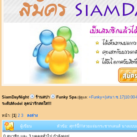
SiamDayNight
ร้านสปา
Funky Spa
+Funky+(เสนา.ซ.17)10:00-
(ผู้ดูแล:
ระดับModel ลุคน่ารักสดใส!!!
หน้า: [
1
]
2
3
ลงล่าง
ผู้เขียน
หัวข้อ: ศุกร์นี้!!!สวยแจ่มกระชากเลนส์ นางแบบแ
0 สมาชิก และ 3 บุคคลทั่วไป กำลังดูอยู่