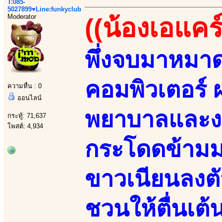
T:085-
5027899♥Line:funkyclub
Moderator
((น้องเอแคร์
พึ่งจบมาหมาด
คอมพิวเตอร์
ความหื่น : 0
ออนไลน์
พยาบาลและงาน
กระทู้: 71,637
โพสต์: 4,934
กระโดดข้ามม
ขาวเนียนลงตั
ชวนให้ตื่นเต้