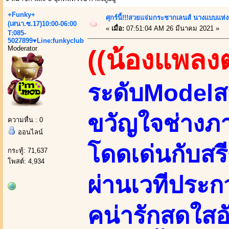
+Funky+
ศุกร์นี้!!!สวยแจ่มกระชากเลนส์ นางแบบแห่ง
(เสนา.ซ.17)10:00-06:00
«
เมื่อ:
07:51:04 AM 26 มีนาคม 2021 »
T:085-
5027899♥Line:funkyclub
Moderator
((น้องแพลง
ระดับModelส
ขวัญใจช่างภา
ความหื่น : 0
ออนไลน์
โดดเด่นกับสร
กระทู้: 71,637
โพสต์: 4,934
ผ่านเวทีประก
คน่ารักสดใสอ