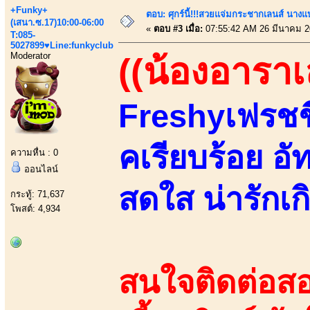
+Funky+
ตอบ: ศุกร์นี้!!!สวยแจ่มกระชากเลนส์ นางแ
(เสนา.ซ.17)10:00-06:00
«
ตอบ #3 เมื่อ:
07:55:42 AM 26 มีนาคม 2
T:085-
5027899♥Line:funkyclub
Moderator
((น้องอาราเล
Freshyเฟรชชี
คเรียบร้อย อั
ความหื่น : 0
ออนไลน์
สดใส น่ารักเกิ
กระทู้: 71,637
โพสต์: 4,934
สนใจติดต่อสอ