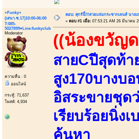
+Funky+
ตอบ: ศุกร์นี้!!!สวยแจ่มกระชากเลนส์ นางแ
(เสนา.ซ.17)10:00-06:00
«
ตอบ #1 เมื่อ:
07:53:21 AM 26 มีนาคม 2
T:085-
5027899♥Line:funkyclub
Moderator
((น้องขวัญด
สายCปีสุดท้
สูง170บางบ
ความหื่น : 0
ออนไลน์
อิสระขายชุดว
กระทู้: 71,637
โพสต์: 4,934
เรียบร้อยนิ่งเ
ค้นหา