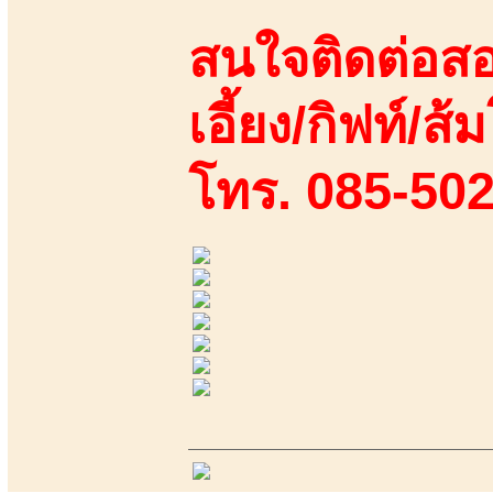
สนใจติดต่อสอ
เอี้ยง/กิฟท์/ส้
โทร. 085-50