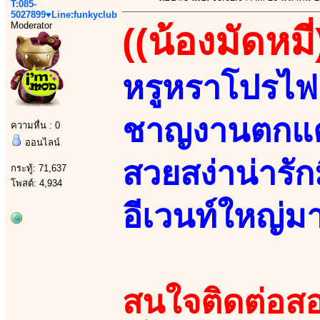
T:085-
5027899♥Line:funkyclub
Moderator
((น้องมัดหมี่
หรูหราโปรไฟล
ชาญงานตกแต
ความหื่น : 0
ออนไลน์
สวยสง่าน่ารักม
กระทู้: 71,637
โพสต์: 4,934
อีเวนท์ใหญ่ม
สนใจติดต่อสอ