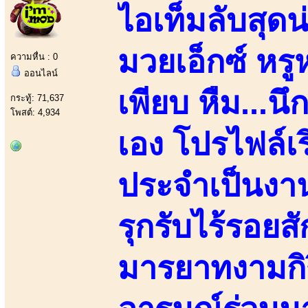
ไอเท็มลับสุด
มวยเอ็กซ์ หร
ความหื่น : 0
ออนไลน์
เพียบ หืม...น
กระทู้: 71,637
โพสต์: 4,934
เอง โปรไฟล์เ
ประจำเป็นงาน
รุกรับไร้รอยส
มารยาทงามกิร