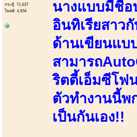
นางแบบมีชื่อป
กระทู้: 71,637
โพสต์: 4,934
อินทิเรียสาว
ด้านเขียนแบ
สามารถAutoC
ริตตี้เอ็มซี
ตัวทำงานนี้พ
เป็นกันเอง!!