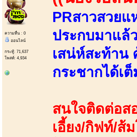
PRสาวสวยแห่ง
ประกบมาแล้วส
ความหื่น : 0
ออนไลน์
เสน่ห์สะท้าน 
กระทู้: 71,637
โพสต์: 4,934
กระชากได้เต็
สนใจติดต่อสอ
เอี้ยง/กิฟท์/ส้