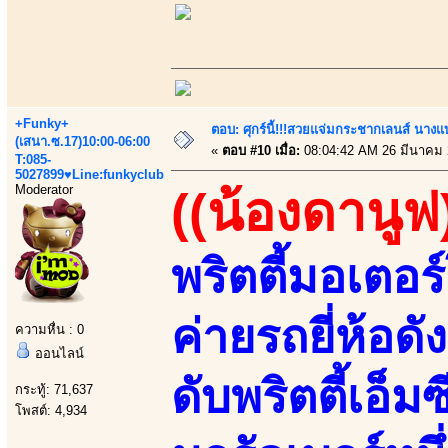
+Funky+
ตอบ: ศุกร์นี้!!!สวยแจ่มกระชากเลนส์ นางแ
(เสนา.ซ.17)10:00-06:00
«
ตอบ #10 เมื่อ:
08:04:42 AM 26 มีนาคม 
T:085-
5027899♥Line:funkyclub
Moderator
((น้องดานูฟ
พริตตี้มอเตอร์
ค่ายรถยี่ห้อด
ความหื่น : 0
ออนไลน์
ดับพริตตี้เอ
กระทู้: 71,637
โพสต์: 4,934