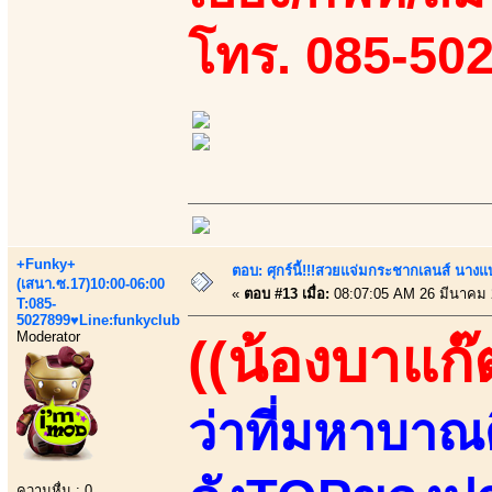
โทร. 085-50
+Funky+
ตอบ: ศุกร์นี้!!!สวยแจ่มกระชากเลนส์ นางแ
(เสนา.ซ.17)10:00-06:00
«
ตอบ #13 เมื่อ:
08:07:05 AM 26 มีนาคม 
T:085-
5027899♥Line:funkyclub
Moderator
((น้องบาแก๊
ว่าที่มหาบาณ
ความหื่น : 0