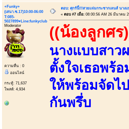
+Funky+
ตอบ: ศุกร์นี้!!!สวยแจ่มกระชากเลนส์ นางแ
(เสนา.ซ.17)10:00-06:00
«
ตอบ #7 เมื่อ:
08:00:56 AM 26 มีนาคม 2
T:085-
5027899♥Line:funkyclub
Moderator
((น้องลูกศร)
นางแบบสาวผ
ตั้งใจเธอพร
ความหื่น : 0
ออนไลน์
ให้พร้อมจัดไ
กระทู้: 71,637
โพสต์: 4,934
กันพรึ่บ