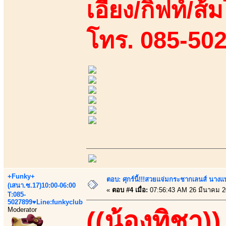
เอี้ยง/กิฟท์/ส้
โทร. 085-50
+Funky+
ตอบ: ศุกร์นี้!!!สวยแจ่มกระชากเลนส์ นางแ
(เสนา.ซ.17)10:00-06:00
«
ตอบ #4 เมื่อ:
07:56:43 AM 26 มีนาคม 2
T:085-
5027899♥Line:funkyclub
Moderator
((น้องทิชา))