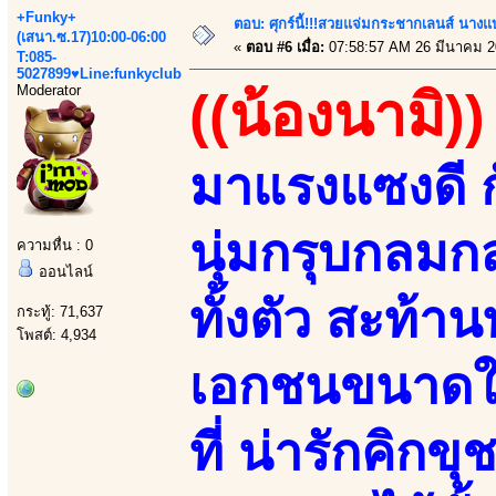
+Funky+
ตอบ: ศุกร์นี้!!!สวยแจ่มกระชากเลนส์ นางแ
(เสนา.ซ.17)10:00-06:00
«
ตอบ #6 เมื่อ:
07:58:57 AM 26 มีนาคม 2
T:085-
5027899♥Line:funkyclub
Moderator
((น้องนามิ))
มาแรงแซงดี ก
นุ่มกรุบกลมก
ความหื่น : 0
ออนไลน์
ทั้งตัว สะท้
กระทู้: 71,637
โพสต์: 4,934
เอกชนขนาดใ
ที่ น่ารักคิก