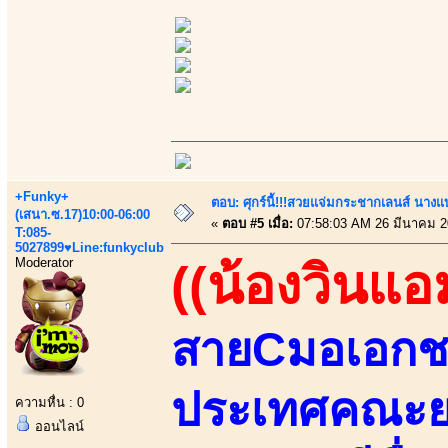
+Funky+
ตอบ: ศุกร์นี้!!!สวยแจ่มกระชากเลนส์ นางแ
(เสนา.ซ.17)10:00-06:00
«
ตอบ #5 เมื่อ:
07:58:03 AM 26 มีนาคม 2
T:085-
5027899♥Line:funkyclub
Moderator
((น้องวินแอ
สายCมอเอกชนช
ประเทศคณะย
ความหื่น : 0
ออนไลน์