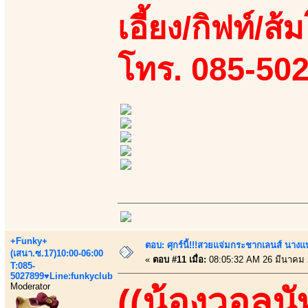
เอี้ยง/กิฟท์/ส้
โทร. 085-50
+Funky+
ตอบ: ศุกร์นี้!!!สวยแจ่มกระชากเลนส์ นางแ
(เสนา.ซ.17)10:00-06:00
«
ตอบ #11 เมื่อ:
08:05:32 AM 26 มีนาคม 
T:085-
5027899♥Line:funkyclub
Moderator
((น้องวอลนั