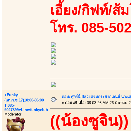
เอี้ยง/กิฟท์/ส้
โทร. 085-50
+Funky+
ตอบ: ศุกร์นี้!!!สวยแจ่มกระชากเลนส์ นางแ
(เสนา.ซ.17)10:00-06:00
«
ตอบ #9 เมื่อ:
08:03:26 AM 26 มีนาคม 2
T:085-
5027899♥Line:funkyclub
Moderator
((น้องซูจิน))