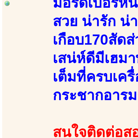
มอรัดเบอร์หน
สวย น่ารัก น่
เกือบ170สัดส
เสน่ห์ดีมีเฮ
เต็มที่ครบเคร
กระชากอารมณ
สนใจติดต่อสอ