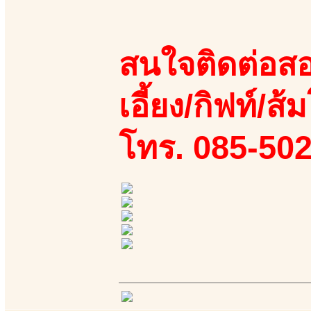
สนใจติดต่อสอ
เอี้ยง/กิฟท์/ส้
โทร. 085-50