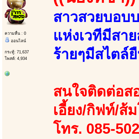
สาวสวยบอบบา
แห่งเวทีมีสาย
ความหื่น : 0
ออนไลน์
ร้ายๆมีสไตล์ย
กระทู้: 71,637
โพสต์: 4,934
สนใจติดต่อสอ
เอี้ยง/กิฟท์/ส้
โทร. 085-50