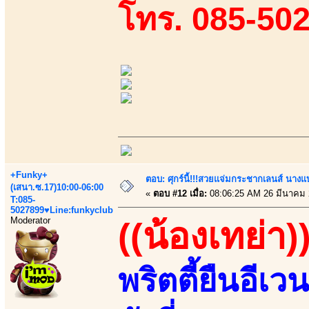
โทร. 085-50
+Funky+
ตอบ: ศุกร์นี้!!!สวยแจ่มกระชากเลนส์ นางแ
(เสนา.ซ.17)10:00-06:00
«
ตอบ #12 เมื่อ:
08:06:25 AM 26 มีนาคม 
T:085-
5027899♥Line:funkyclub
Moderator
((น้องเทย่า)
พริตตี้ยืนอีเว