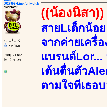
5027899♥Line:funkyclub
Moderator
((น้องนิสา))
สายLเด็กน้อย
จากค่ายเครื่อ
ความหื่น : 0
ออนไลน์
แบรนด์Lor... 
กระทู้: 71,637
โพสต์: 4,934
เต้นตื่นตัวAl
ตามใจทีเธอบอ