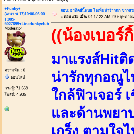
+Funky+
ตอบ: อาทิตย์นี้พบ!! ไอเท็มน่าร้ากกก ขาว
(เสนา.ซ.17)10:00-06:00
«
ตอบ #15 เมื่อ:
04:17:22 AM 29 พฤษภาคม
T:085-
5027899♥Line:funkyclub
Moderator
((น้องเบอร์กิ
มาแรงส์Hitติ
ความหื่น : 0
น่ารักทุกอณู
ออนไลน์
กระทู้: 71,668
ใกล้ฟิวเจอร์
โพสต์: 4,935
และด้านพยาบ
เกร็ง ตามใจ