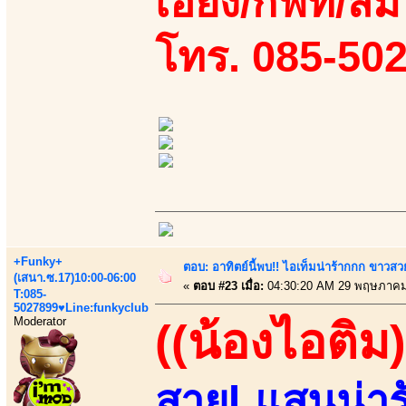
เอี้ยง/กิฟท์/ส้ม
โทร. 085-50
+Funky+
ตอบ: อาทิตย์นี้พบ!! ไอเท็มน่าร้ากกก ขาว
(เสนา.ซ.17)10:00-06:00
«
ตอบ #23 เมื่อ:
04:30:20 AM 29 พฤษภาคม
T:085-
5027899♥Line:funkyclub
Moderator
((น้องไอติม)
สายLแสนน่ารั