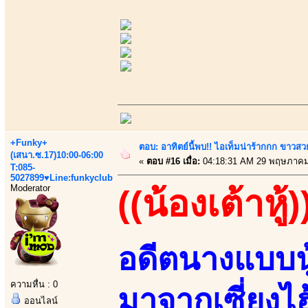
+Funky+
ตอบ: อาทิตย์นี้พบ!! ไอเท็มน่าร้ากกก ขาว
(เสนา.ซ.17)10:00-06:00
«
ตอบ #16 เมื่อ:
04:18:31 AM 29 พฤษภาคม
T:085-
5027899♥Line:funkyclub
Moderator
((น้องเต้าหู้)
อดีตนางแบบนู
ความหื่น : 0
มาจากเซี่ยงไ
ออนไลน์