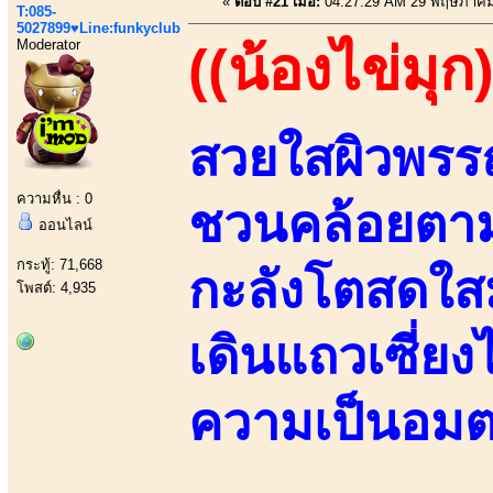
«
ตอบ #21 เมื่อ:
04:27:29 AM 29 พฤษภาคม
T:085-
5027899♥Line:funkyclub
Moderator
((น้องไข่มุก)
สวยใสผิวพรร
ความหื่น : 0
ชวนคล้อยตาม 
ออนไลน์
กระทู้: 71,668
กะลังโตสดใสมา
โพสต์: 4,935
เดินแถวเซี่ย
ความเป็นอมต