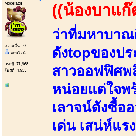
Moderator
((น้องบาแก๊
ว่าที่มหาบาณ
ความหื่น : 0
ดังtopของประ
ออนไลน์
กระทู้: 71,668
สาวออฟฟิศพล
โพสต์: 4,935
หน่อยแต่ใจพร้
เลาจน์ดังซื้อ
เด่น เสน่ห์แรง