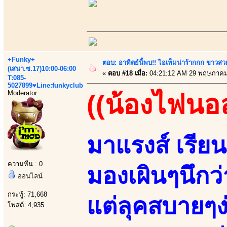
+Funky+
ตอบ: อาทิตย์นี้พบ!! ไอเท็มน่าร้ากกก ขาว
(เสนา.ซ.17)10:00-06:00
«
ตอบ #18 เมื่อ:
04:21:12 AM 29 พฤษภาคม
T:085-
5027899♥Line:funkyclub
Moderator
((น้องไฟนอ
มาแรงส์ เรีย
ความหื่น : 0
มองเผินๆนึกว่
ออนไลน์
กระทู้: 71,668
แต่ลุคสบายๆ
โพสต์: 4,935