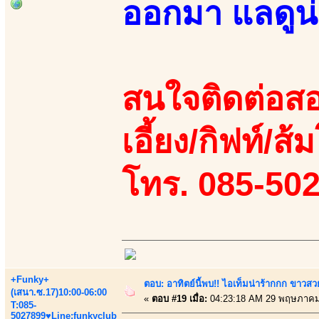
ออกมา แลดูน่า
สนใจติดต่อสอ
เอี้ยง/กิฟท์/ส้ม
โทร. 085-50
+Funky+
ตอบ: อาทิตย์นี้พบ!! ไอเท็มน่าร้ากกก ขาว
(เสนา.ซ.17)10:00-06:00
«
ตอบ #19 เมื่อ:
04:23:18 AM 29 พฤษภาคม
T:085-
5027899♥Line:funkyclub