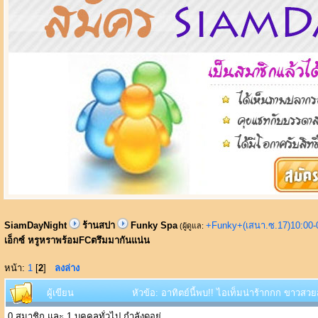
SiamDayNight
ร้านสปา
Funky Spa
+Funky+(เสนา.ซ.17)10:00-
(ผู้ดูแล:
เอ็กซ์ หรูหราพร้อมFCตรึมมากันแน่น
หน้า:
1
[
2
]
ลงล่าง
ผู้เขียน
หัวข้อ: อาทิตย์นี้พบ!! ไอเท็มน่าร้ากกก ขาวส
0 สมาชิก และ 1 บุคคลทั่วไป กำลังดูอยู่