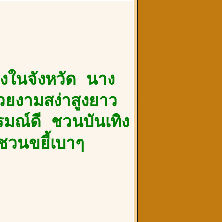
ังในจังหวัด นาง
สวยงามสง่าสูงยาว
ารมณ์ดี ชวนบันเทิง
็ชวนขยี้เบาๆ