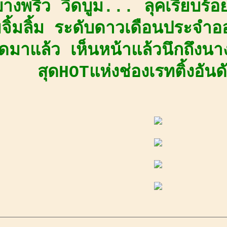
์บางพริ้ว วี้ดบูม... ลุคเรียบร้
จิ้มลิ้ม ระดับดาวเดือนประจำอ
มาแล้ว เห็นหน้าแล้วนึกถึงนา
สุดHOTแห่งช่องเรทติ้งอันดั