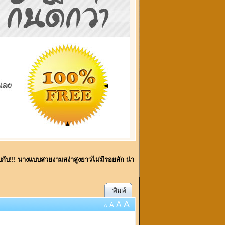
พบกับ!!! นางแบบสวยงามสง่าสูงยาวไม่มีรอยสัก น่า
พิมพ์
A
A
A
A