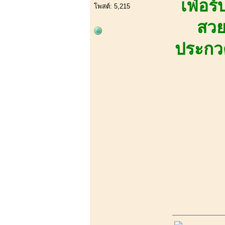
เฟ่อร
โพสต์: 5,215
สวย
ประกวด