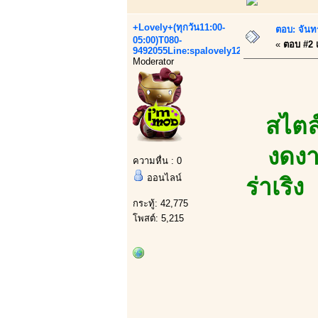
+Lovely+(ทุกวัน11:00-
ตอบ: จันทร
05:00)T080-
«
ตอบ #2 เ
9492055Line:spalovely123
Moderator
สไตล์
งดงา
ความหื่น : 0
ออนไลน์
ร่าเริ
กระทู้: 42,775
โพสต์: 5,215