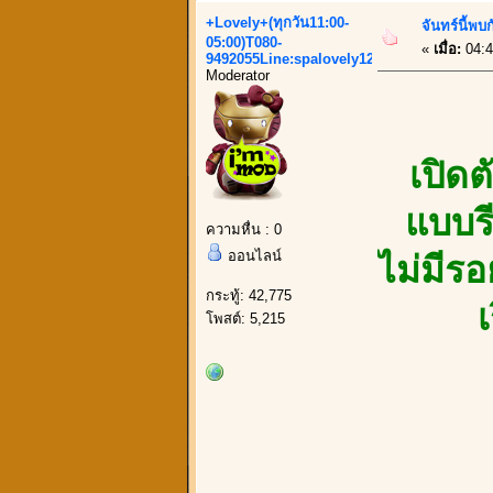
+Lovely+(ทุกวัน11:00-
จันทร์นี้พบ
05:00)T080-
«
เมื่อ:
04:4
9492055Line:spalovely123
Moderator
เปิด
แบบรี
ความหื่น : 0
ออนไลน์
ไม่มีรอ
กระทู้: 42,775
โพสต์: 5,215