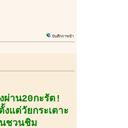
บันทึกการเข้า
่งผ่าน20กะรัต!
ั้งแต่วัยกระเตาะ
เล้นชวนชิม