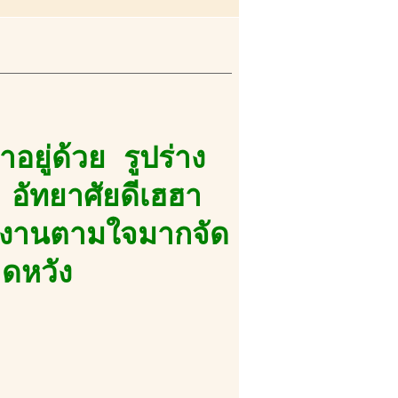
อยู่ด้วย รูปร่าง
อัทยาศัยดีเฮฮา
ข งานตามใจมากจัด
าดหวัง