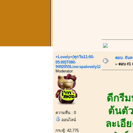
+Lovely+(ทุกวัน11:00-
ตอบ: จันทร
05:00)T080-
«
ตอบ #1 เ
9492055Line:spalovely123
Moderator
ดีกรี
ต้นตั
ความหื่น : 0
ออนไลน์
ละเอีย
กระทู้: 42,775