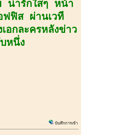
อย น่ารักใสๆ หน้า
อฟฟิส ผ่านเวที
งเอกละครหลังข่าว
บหนึ่ง
บันทึกการเข้า