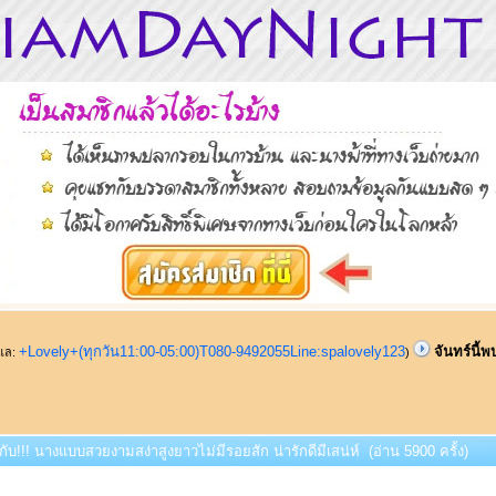
+Lovely+(ทุกวัน11:00-05:00)T080-9492055Line:spalovely123
จันทร์นี้
ูแล:
)
บกับ!!! นางแบบสวยงามสง่าสูงยาวไม่มีรอยสัก น่ารักดีมีเสน่ห์ (อ่าน 5900 ครั้ง)