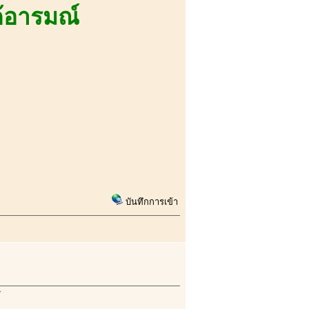
้อารมณ์
บันทึกการเข้า