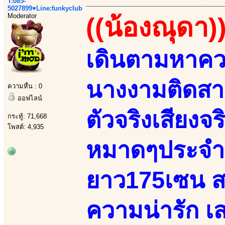
T:085-
5027899♥Line:funkyclub
Moderator
((น้องณุดา)
เดินตามหาความ
นางงามติดสา
ความหื่น : 0
ออฟไลน์
ตัวจริงเสียงจ
กระทู้: 71,668
โพสต์: 4,935
หมาดๆประจำม
ยาว175เซน สว
ความน่ารัก เ