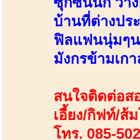
ซุกซนนัก วา
บ้านที่ต่างป
ฟิลแฟนนุ่มๆน
มังกรข้ามเกา
สนใจติดต่อสอ
เอี้ยง/กิฟท์/ส้ม
โทร. 085-50