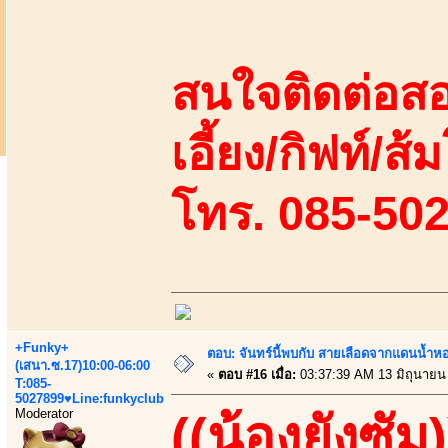
สนใจติดต่อสอ
เอี้ยง/กิฟท์/ส้ม
โทร. 085-50
+Funky+
ตอบ: จันทร์นี้พบกับ สายเลือดจากแดนน้ำห
(เสนา.ซ.17)10:00-06:00
«
ตอบ #16 เมื่อ:
03:37:39 AM 13 มิถุนายน
T:085-
5027899♥Line:funkyclub
Moderator
((น้องยังซัม)