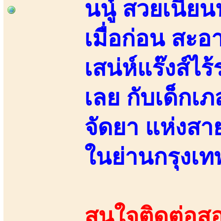
นนู๋ สวยเนีย
เมื่อก่อน ส
เสน่ห์แร๊งส์ไ
เลย กับเด็กเภ
จัดยา แห่งสา
ในย่านกรุงเ
สนใจติดต่อสอ