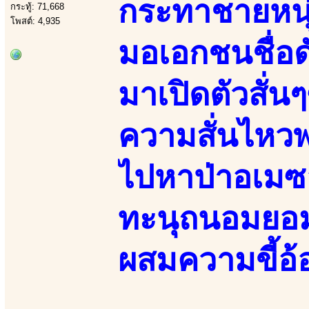
กระทาชายหนุ่
กระทู้: 71,668
โพสต์: 4,935
มอเอกชนชื่อ
มาเปิดตัวสั่น
ความสั่นไหว
ไปหาป่าอเมซอ
ทะนุถนอมยอม
ผสมความขี้อ