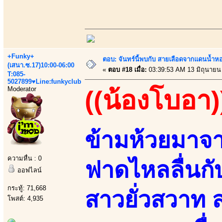
+Funky+
ตอบ: จันทร์นี้พบกับ สายเลือดจากแดนน้ำห
(เสนา.ซ.17)10:00-06:00
«
ตอบ #18 เมื่อ:
03:39:53 AM 13 มิถุนายน
T:085-
5027899♥Line:funkyclub
Moderator
((น้องโบอา)
ข้ามห้วยมาจ
ความหื่น : 0
ฟาดไหลลื่นกับ
ออฟไลน์
กระทู้: 71,668
สาวยั่วสวาท
โพสต์: 4,935