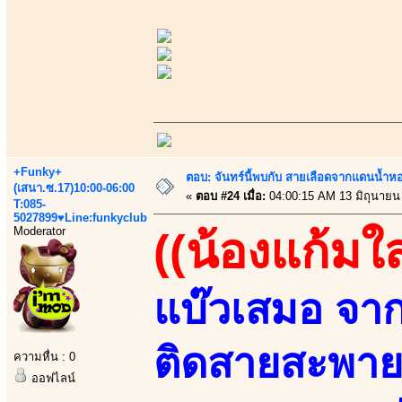
+Funky+
ตอบ: จันทร์นี้พบกับ สายเลือดจากแดนน้ำห
(เสนา.ซ.17)10:00-06:00
«
ตอบ #24 เมื่อ:
04:00:15 AM 13 มิถุนายน
T:085-
5027899♥Line:funkyclub
Moderator
((น้องแก้มใ
แบ๊วเสมอ จา
ติดสายสะพาย
ความหื่น : 0
ออฟไลน์