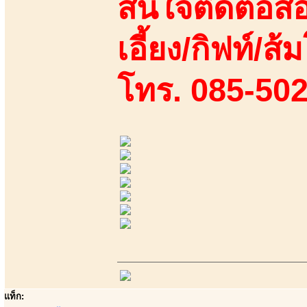
สนใจติดต่อสอ
เอี้ยง/กิฟท์/ส้ม
โทร. 085-50
แท็ก: