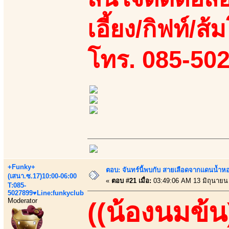
เอี้ยง/กิฟท์/ส้ม
โทร. 085-50
+Funky+
ตอบ: จันทร์นี้พบกับ สายเลือดจากแดนน้ำห
(เสนา.ซ.17)10:00-06:00
«
ตอบ #21 เมื่อ:
03:49:06 AM 13 มิถุนายน
T:085-
5027899♥Line:funkyclub
Moderator
((น้องนมข้น