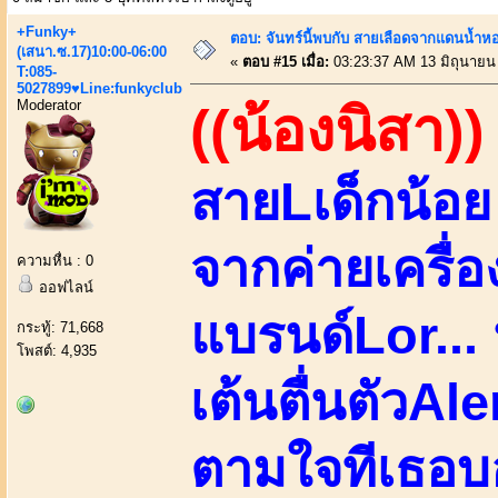
+Funky+
ตอบ: จันทร์นี้พบกับ สายเลือดจากแดนน้ำห
(เสนา.ซ.17)10:00-06:00
«
ตอบ #15 เมื่อ:
03:23:37 AM 13 มิถุนายน
T:085-
5027899♥Line:funkyclub
Moderator
((น้องนิสา))
สายLเด็กน้อย
จากค่ายเครื่อ
ความหื่น : 0
ออฟไลน์
แบรนด์Lor... 
กระทู้: 71,668
โพสต์: 4,935
เต้นตื่นตัวAl
ตามใจทีเธอบอ