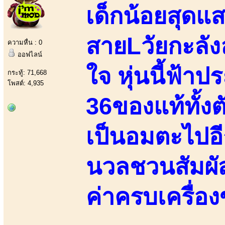
เด็กน้อยสุดแส
สายLวัยกะลังละ
ความหื่น : 0
ออฟไลน์
ใจ หุ่นนี้ฟ้า
กระทู้: 71,668
โพสต์: 4,935
36ของแท้ทั้งต
เป็นอมตะไปอีก
นวลชวนสัมผัส
ค่าครบเครื่