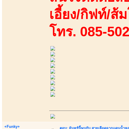
เอี้ยง/กิฟท์/ส้ม
โทร. 085-50
+Funky+
ตอบ: จันทร์นี้พบกับ สายเลือดจากแดนน้ำห