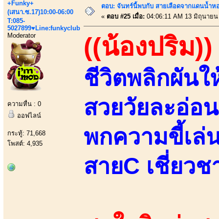
+Funky+
ตอบ: จันทร์นี้พบกับ สายเลือดจากแดนน้ำห
(เสนา.ซ.17)10:00-06:00
«
ตอบ #25 เมื่อ:
04:06:11 AM 13 มิถุนายน
T:085-
5027899♥Line:funkyclub
Moderator
((น้องปริม))
ชีวิตพลิกผันใ
สวยวัยละอ่อนสั
ความหื่น : 0
ออฟไลน์
พกความขี้เล่
กระทู้: 71,668
โพสต์: 4,935
สายC เชี่ยวช