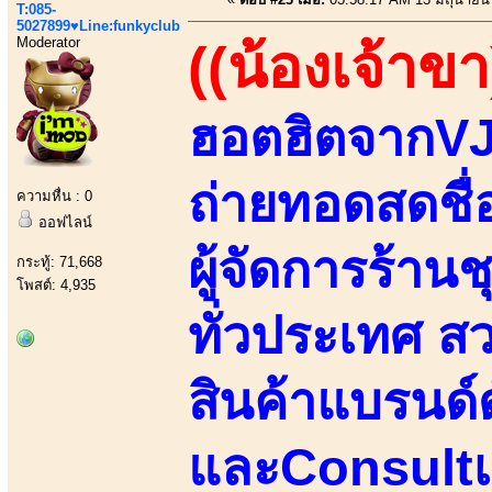
T:085-
5027899♥Line:funkyclub
Moderator
((น้องเจ้าขา
ฮอตฮิตจากV
ถ่ายทอดสดชื่อ
ความหื่น : 0
ออฟไลน์
ผู้จัดการร้านช
กระทู้: 71,668
โพสต์: 4,935
ทั่วประเทศ ส
สินค้าแบรนด์
และConsultเ