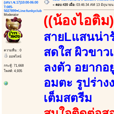
(เสนา.ซ.17)10:00-06:00
«
ตอบ #20 เมื่อ:
03:46:34 AM 13 มิถุนายน
T:085-
5027899♥Line:funkyclub
Moderator
((น้องไอติม)
สายLแสนน่ารั
สดใส ผิวขาวเ
ความหื่น : 0
ออฟไลน์
ลงตัว อยากอยู
กระทู้: 71,668
โพสต์: 4,935
อมตะ รูปร่า
เต็มสตรีม
สนใจติดต่อสอ