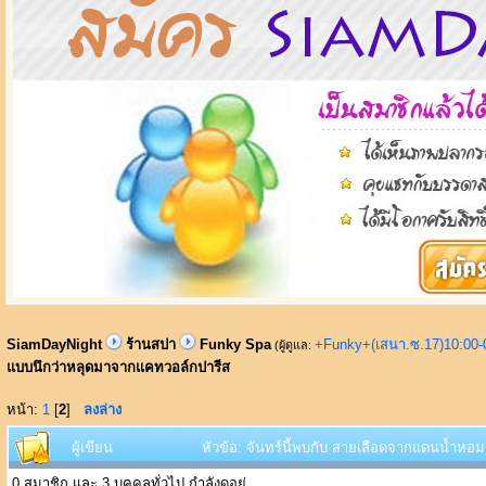
SiamDayNight
ร้านสปา
Funky Spa
+Funky+(เสนา.ซ.17)10:00-
(ผู้ดูแล:
แบบนึกว่าหลุดมาจากแคทวอล์กปารีส
หน้า:
1
[
2
]
ลงล่าง
ผู้เขียน
หัวข้อ: จันทร์นี้พบกับ สายเลือดจากแดนน้ำหอม
0 สมาชิก และ 3 บุคคลทั่วไป กำลังดูอยู่