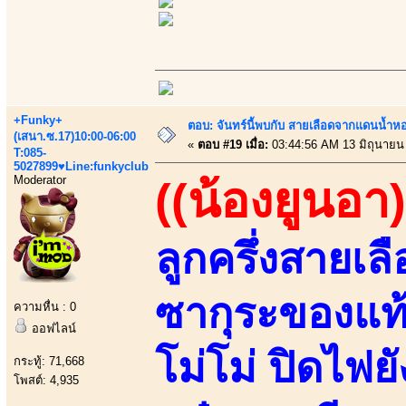
+Funky+
ตอบ: จันทร์นี้พบกับ สายเลือดจากแดนน้ำห
(เสนา.ซ.17)10:00-06:00
«
ตอบ #19 เมื่อ:
03:44:56 AM 13 มิถุนายน
T:085-
5027899♥Line:funkyclub
Moderator
((น้องยูนอา)
ลูกครึ่งสายเ
ซากุระของแท
ความหื่น : 0
ออฟไลน์
โม่โม่ ปิดไฟย
กระทู้: 71,668
โพสต์: 4,935