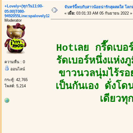
+Lovely+(ทุกวัน11:00-
จันทร์นี้พบกับสาวน้อยน่ารักสุดสดใส โลกท
05:00)T080-
«
เมื่อ:
03:01:33 AM 05 กันยายน 2022 »
9492055Line:spalovely123
Moderator
Hotเลย กรี๊ดเบอ
รัดเบอร์หนึ่งแห่
ความหื่น : 0
ออนไลน์
ขาวนวลนุ่มไร้รอย
กระทู้: 42,765
เป็นกันเอง ดั่งโ
โพสต์: 5,214
เดียวทุ