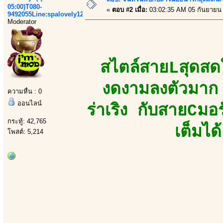
05:00)T080-
«
ตอบ #2 เมื่อ:
03:02:35 AM 05 กันยายน
9492055Line:spalovely123
Moderator
สไตล์สายLสุดสดใส
งดงามลงตัวมาก 
ความหื่น : 0
ออนไลน์
ร่าเริง กับสายCม
กระทู้: 42,765
เต็มได
โพสต์: 5,214