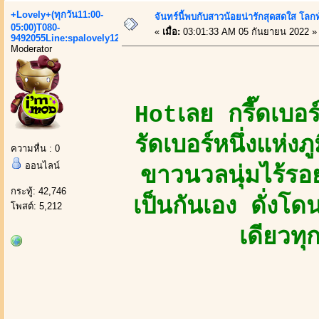
+Lovely+(ทุกวัน11:00-
จันทร์นี้พบกับสาวน้อยน่ารักสุดสดใส โลกท
05:00)T080-
«
เมื่อ:
03:01:33 AM 05 กันยายน 2022 »
9492055Line:spalovely123
Moderator
Hotเลย กรี๊ดเบอ
รัดเบอร์หนึ่งแห่
ความหื่น : 0
ออนไลน์
ขาวนวลนุ่มไร้รอย
กระทู้: 42,746
เป็นกันเอง ดั่งโ
โพสต์: 5,212
เดียวทุ