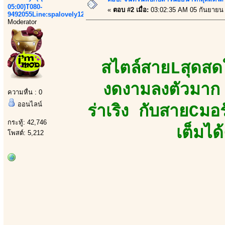
05:00)T080-
«
ตอบ #2 เมื่อ:
03:02:35 AM 05 กันยายน
9492055Line:spalovely123
Moderator
สไตล์สายLสุดสดใส
งดงามลงตัวมาก 
ความหื่น : 0
ออนไลน์
ร่าเริง กับสายCม
กระทู้: 42,746
เต็มได
โพสต์: 5,212