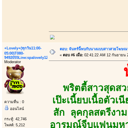
+Lovely+(ทุกวัน11:00-
ตอบ: จันทร์นี้พบกับนางแบบสาวสวยโฆษณาเส
05:00)T080-
«
ตอบ #6 เมื่อ:
02:41:22 AM 12 กันยายน 
9492055Line:spalovely123
Moderator
พริตตี้สาวสุด
เป๊ะเนี้ยบเนื้อตัว
ความหื่น : 0
ออนไลน์
สัก ลุคกุลสตรีงามล
กระทู้: 42,746
อารมณ์จีบแฟนมหาลั
โพสต์: 5,212