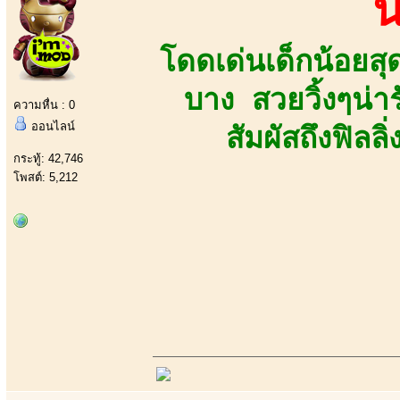
น
โดดเด่นเด็กน้อยส
บาง สวยวิ้งๆน่า
ความหื่น : 0
ออนไลน์
สัมผัสถึงฟิลล
กระทู้: 42,746
โพสต์: 5,212