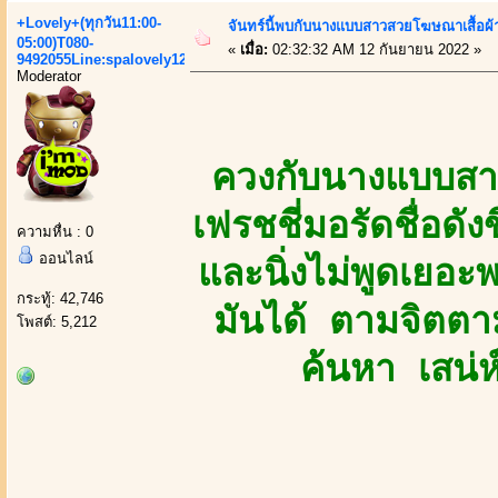
+Lovely+(ทุกวัน11:00-
จันทร์นี้พบกับนางแบบสาวสวยโฆษณาเสื้อผ้
05:00)T080-
«
เมื่อ:
02:32:32 AM 12 กันยายน 2022 »
9492055Line:spalovely123
Moderator
ควงกับนางแบบสา
เฟรชชี่มอรัดชื่อดัง
ความหื่น : 0
ออนไลน์
และนิ่งไม่พูดเยอะ
กระทู้: 42,746
มันได้ ตามจิตตา
โพสต์: 5,212
ค้นหา เสน่ห์