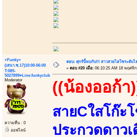
+Funky+
ตอบ: ศุกร์นี้พบกับ!!! สาวสวยไฮโซระดับ
(เสนา.ซ.17)10:00-06:00
«
ตอบ #20 เมื่อ:
06:10:25 AM 18 พฤศจิก
T:085-
5027899♥Line:funkyclub
Moderator
((น้องออก้า)
สายCใสโก๊ะโช
ความหื่น : 0
ประกวดดาวเ
ออฟไลน์