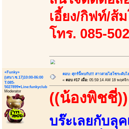
เอี้ยง/กิฟท์/ส้ม
โทร. 085-50
+Funky+
ตอบ: ศุกร์นี้พบกับ!!! สาวสวยไฮโซระดับ
(เสนา.ซ.17)10:00-06:00
«
ตอบ #17 เมื่อ:
05:59:14 AM 18 พฤศจิก
T:085-
5027899♥Line:funkyclub
Moderator
((น้องพิชชี่))
บร๊ะเลยกับลุค