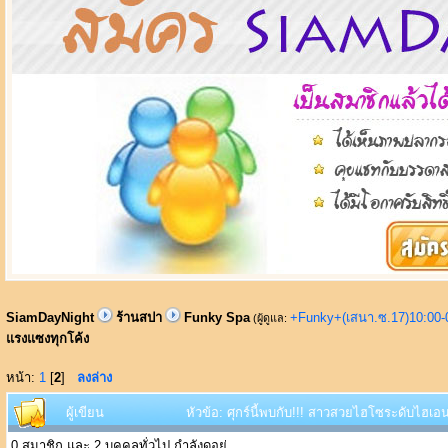
SiamDayNight
ร้านสปา
Funky Spa
+Funky+(เสนา.ซ.17)10:00-
(ผู้ดูแล:
แรงแซงทุกโค้ง
หน้า:
1
[
2
]
ลงล่าง
ผู้เขียน
หัวข้อ: ศุกร์นี้พบกับ!!! สาวสวยไฮโซระดับไฮเอ
0 สมาชิก และ 2 บุคคลทั่วไป กำลังดูอยู่