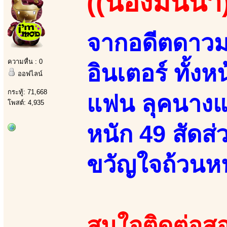
((น้องมินนา
จากอดีตดาวมอ
ความหื่น : 0
อินเตอร์ ทั้งห
ออฟไลน์
กระทู้: 71,668
แฟน ลุคนางแบบ
โพสต์: 4,935
หนัก 49 สัดส่
ขวัญใจถ้วนหน
สนใจติดต่อสอ