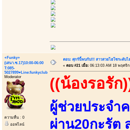
+Funky+
ตอบ: ศุกร์นี้พบกับ!!! สาวสวยไฮโซระดับ
(เสนา.ซ.17)10:00-06:00
«
ตอบ #21 เมื่อ:
06:13:03 AM 18 พฤศจิก
T:085-
5027899♥Line:funkyclub
Moderator
((น้องรอรัก)
ผู้ช่วยประจำค
ความหื่น : 0
ผ่าน20กะรัต 
ออฟไลน์