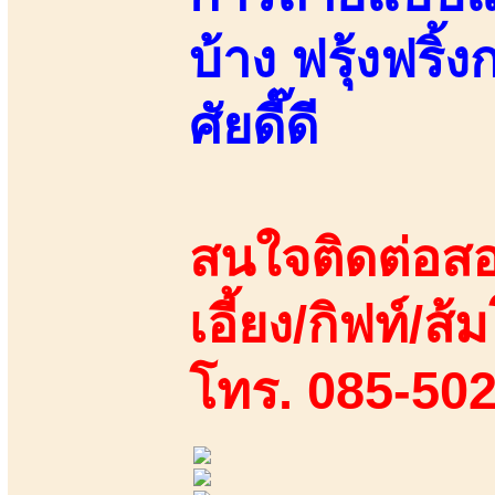
บ้าง ฟรุ้งฟริ้ง
ศัยดี๊ดี
สนใจติดต่อสอ
เอี้ยง/กิฟท์/ส้ม
โทร. 085-50