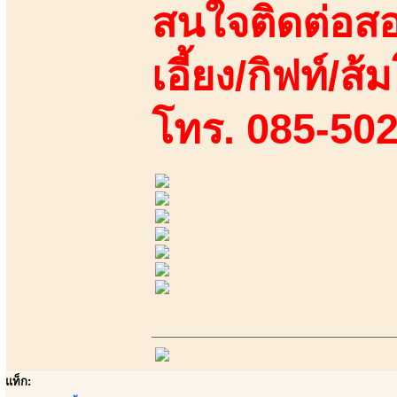
สนใจติดต่อสอ
เอี้ยง/กิฟท์/ส้ม
โทร. 085-50
แท็ก: