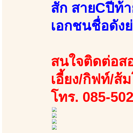
สัก สายCปีท้
เอกชนชื่อดังย่
สนใจติดต่อสอ
เอี้ยง/กิฟท์/ส้ม
โทร. 085-50