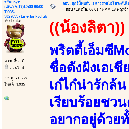
+Funky+
ตอบ: ศุกร์นี้พบกับ!!! สาวสวยไฮโซระดับ
(เสนา.ซ.17)10:00-06:00
«
ตอบ #18 เมื่อ:
06:01:46 AM 18 พฤศจิก
T:085-
5027899♥Line:funkyclub
Moderator
((น้องลิตา))
พริตตี้เอ็มซ
ความหื่น : 0
ชื่อดังฝังเอเช
ออฟไลน์
กระทู้: 71,668
เก๋ไก๋น่ารัก
โพสต์: 4,935
เรียบร้อยชวน
อยากอยู่ด้วยท