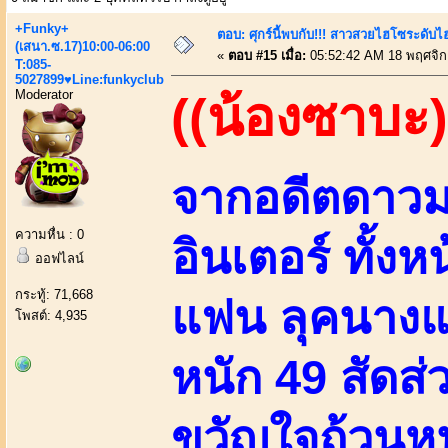
+Funky+
ตอบ: ศุกร์นี้พบกับ!!! สาวสวยไฮโซระดับ
(เสนา.ซ.17)10:00-06:00
«
ตอบ #15 เมื่อ:
05:52:42 AM 18 พฤศจิก
T:085-
5027899♥Line:funkyclub
Moderator
((น้องซาบะ)
จากอดีตดาวมอ
ความหื่น : 0
อินเตอร์ ทั้งห
ออฟไลน์
กระทู้: 71,668
แฟน ลุคนางแบบ
โพสต์: 4,935
หนัก 49 สัดส่
ขวัญใจถ้วนหน