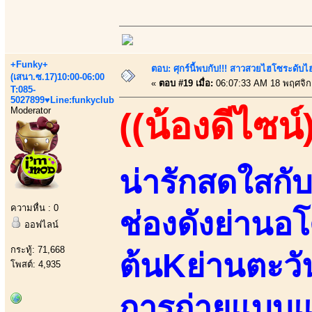
+Funky+
ตอบ: ศุกร์นี้พบกับ!!! สาวสวยไฮโซระดับ
(เสนา.ซ.17)10:00-06:00
«
ตอบ #19 เมื่อ:
06:07:33 AM 18 พฤศจิก
T:085-
5027899♥Line:funkyclub
Moderator
((น้องดีไซน์
น่ารักสดใสก
ความหื่น : 0
ช่องดังย่านอโ
ออฟไลน์
กระทู้: 71,668
ต้นKย่านตะว
โพสต์: 4,935
การถ่ายแบบแฟ