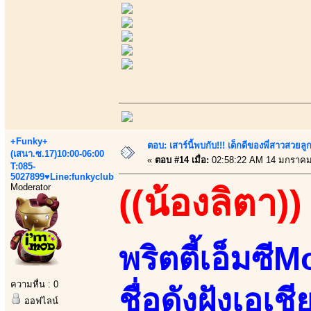
+Funky+
ตอบ: เสาร์นี้พบกับ!!! เด็กดีของพี่สาวสวยลูก
(เสนา.ซ.17)10:00-06:00
«
ตอบ #14 เมื่อ:
02:58:22 AM 14 มกราคม
T:085-
5027899♥Line:funkyclub
Moderator
((น้องลิตา))
พริตตี้เอ็มซ
ความหื่น : 0
ชื่อดังฝังเอเช
ออฟไลน์