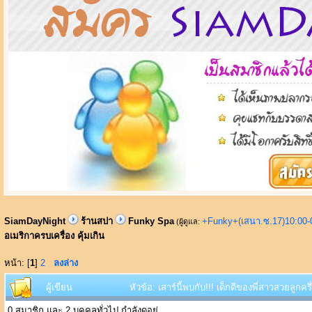
SiamDayNight
ร้านสปา
Funky Spa
+Funky+(เสนา.ซ.17)10:00-
(ผู้ดูแล:
อเมริกาครบเครื่อง คุ้มเกิน
หน้า: [
1
]
2
ลงล่าง
ผู้เขียน
หัวข้อ: เสาร์นี้พบกับ!!! เด็กดีของพี่สาวสวยลูกคร
0 สมาชิก และ 2 บุคคลทั่วไป กำลังดูอยู่