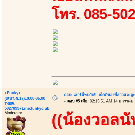
โทร. 085-50
+Funky+
ตอบ: เสาร์นี้พบกับ!!! เด็กดีของพี่สาวสวยลูก
(เสนา.ซ.17)10:00-06:00
«
ตอบ #5 เมื่อ:
02:15:51 AM 14 มกราคม 
T:085-
5027899♥Line:funkyclub
Moderator
((น้องวอลนั