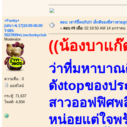
+Funky+
ตอบ: เสาร์นี้พบกับ!!! เด็กดีของพี่สาวสวยลูก
(เสนา.ซ.17)10:00-06:00
«
ตอบ #9 เมื่อ:
02:19:50 AM 14 มกราคม 
T:085-
5027899♥Line:funkyclub
Moderator
((น้องบาแก๊
ว่าที่มหาบาณ
ความหื่น : 0
ดังtopของประ
ออฟไลน์
กระทู้: 71,637
สาวออฟฟิศพล
โพสต์: 4,934
หน่อยแต่ใจพร้