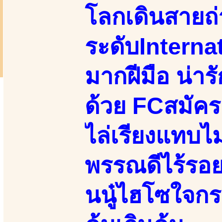
โลกเดินสายถ
ระดับInternat
มากฝีมือ น่ารั
ด้วย FCสมัคร
ไล่เรียงแทบไม
พรรณดีไร้รอยส
นนู๋ไฮโซใจกระ