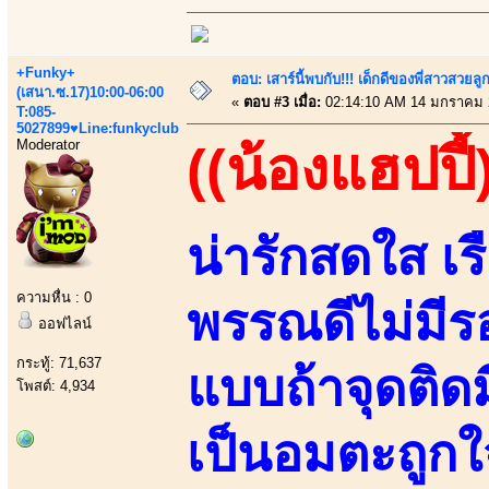
+Funky+
ตอบ: เสาร์นี้พบกับ!!! เด็กดีของพี่สาวสวยลูก
(เสนา.ซ.17)10:00-06:00
«
ตอบ #3 เมื่อ:
02:14:10 AM 14 มกราคม 
T:085-
5027899♥Line:funkyclub
Moderator
((น้องแฮปปี้
น่ารักสดใส เร
ความหื่น : 0
พรรณดีไม่มีร
ออฟไลน์
กระทู้: 71,637
แบบถ้าจุดติดมี
โพสต์: 4,934
เป็นอมตะถูกใ