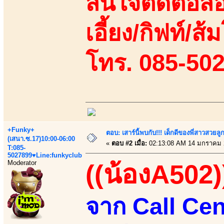
สนใจติดต่อสอ
เอี้ยง/กิฟท์/ส้ม
โทร. 085-50
+Funky+
ตอบ: เสาร์นี้พบกับ!!! เด็กดีของพี่สาวสวยลูก
(เสนา.ซ.17)10:00-06:00
«
ตอบ #2 เมื่อ:
02:13:08 AM 14 มกราคม 
T:085-
5027899♥Line:funkyclub
Moderator
((น้องA502)
จาก Call Cen