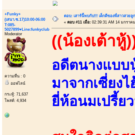
+Funky+
ตอบ: เสาร์นี้พบกับ!!! เด็กดีของพี่สาวสวยลูก
(เสนา.ซ.17)10:00-06:00
«
ตอบ #11 เมื่อ:
02:39:31 AM 14 มกราคม
T:085-
5027899♥Line:funkyclub
Moderator
((น้องเต้าหู้)
อดีตนางแบบนู
ความหื่น : 0
มาจากเซี่ยงไ
ออฟไลน์
กระทู้: 71,637
ยี่ห้อนมเปรี้ยว
โพสต์: 4,934