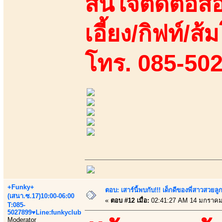
สนใจติดต่อสอ
เอี้ยง/กิฟท์/ส้ม
โทร. 085-50
+Funky+
ตอบ: เสาร์นี้พบกับ!!! เด็กดีของพี่สาวสวยลูก
(เสนา.ซ.17)10:00-06:00
«
ตอบ #12 เมื่อ:
02:41:27 AM 14 มกราคม
T:085-
5027899♥Line:funkyclub
Moderator