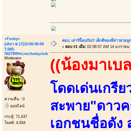
+Funky+
ตอบ: เสาร์นี้พบกับ!!! เด็กดีของพี่สาวสวยลูก
(เสนา.ซ.17)10:00-06:00
«
ตอบ #1 เมื่อ:
02:08:57 AM 14 มกราคม 
T:085-
5027899♥Line:funkyclub
Moderator
((น้องมาเบล
โดดเด่นเกรีย
ความหื่น : 0
สะพาย"ดาวค
ออฟไลน์
กระทู้: 71,637
เอกชนชื่อดัง
โพสต์: 4,934