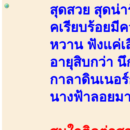
สุดสวย สุดน่า
คเรียบร้อยมี
หวาน ฟังแค่เส
อายุสิบกว่า น
กาลาดินเนอร์
นางฟ้าลอยม