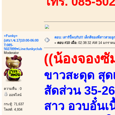
โทร. 085-50
+Funky+
ตอบ: เสาร์นี้พบกับ!!! เด็กดีของพี่สาวสวยลูก
(เสนา.ซ.17)10:00-06:00
«
ตอบ #10 เมื่อ:
02:38:32 AM 14 มกราคม
T:085-
5027899♥Line:funkyclub
Moderator
((น้องจองซั
ขาวสะดุด สุดเ
สัดส่วน 35-2
ความหื่น : 0
ออฟไลน์
สาว อวบอั๋นเ
กระทู้: 71,637
โพสต์: 4,934