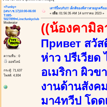
+Funky+
เสาร์นี้พบกับ!!! เด็กดีของพี่สาวสวยลูกครึ่งเ
(เสนา.ซ.17)10:00-06:00
«
เมื่อ:
01:56:35 AM 14 มกราคม 2023 »
T:085-
5027899♥Line:funkyclub
Moderator
((น้องคามิล
Привет สวัสดี
ห่าว ปรีเวียด 
ความหื่น : 0
ออฟไลน์
อเมริกา ผิวข
กระทู้: 71,637
โพสต์: 4,934
งานด้านสังค
มา4ทวีป โดด