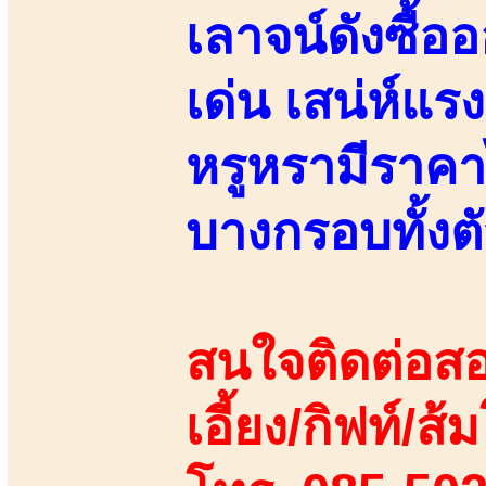
เลาจน์ดังซื้อ
เด่น เสน่ห์แรง
หรูหรามีราคา
บางกรอบทั้งต
สนใจติดต่อสอ
เอี้ยง/กิฟท์/ส้ม