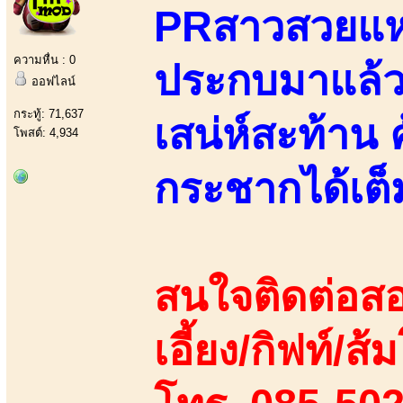
PRสาวสวยแห่ง
ความหื่น : 0
ประกบมาแล้วส
ออฟไลน์
กระทู้: 71,637
เสน่ห์สะท้าน 
โพสต์: 4,934
กระชากได้เต็
สนใจติดต่อสอ
เอี้ยง/กิฟท์/ส้ม