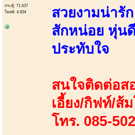
กระทู้: 71,637
สวยงามน่ารัก
โพสต์: 4,934
สักหน่อย หุ่น
ประทับใจ
สนใจติดต่อสอ
เอี้ยง/กิฟท์/ส้ม
โทร. 085-50