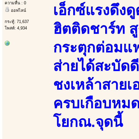
ความหื่น : 0
เอ็กซ์แรงดึงด
ออฟไลน์
กระทู้: 71,637
ฮิตติดชาร์ท ส
โพสต์: 4,934
กระตุกต่อมแฟ
ส่ายได้สะบัดด
ชงเหล้าสายเอ
ครบเกือบหมดแ
โยกณ.จุดนี้