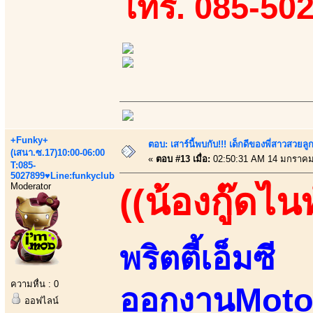
โทร. 085-50
+Funky+
ตอบ: เสาร์นี้พบกับ!!! เด็กดีของพี่สาวสวยลูก
(เสนา.ซ.17)10:00-06:00
«
ตอบ #13 เมื่อ:
02:50:31 AM 14 มกราคม
T:085-
5027899♥Line:funkyclub
Moderator
((น้องกู๊ดไนท
พริตตี้เอ็มซี
ความหื่น : 0
ออกงานMot
ออฟไลน์