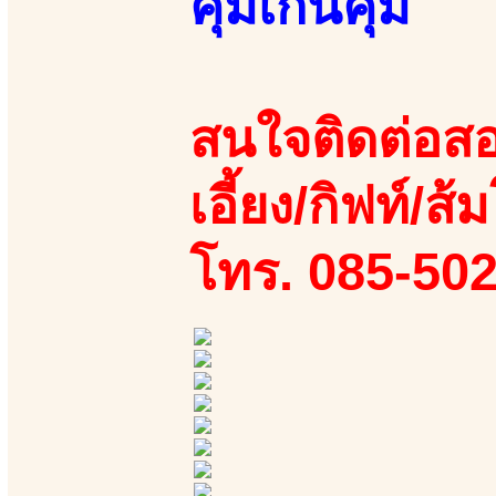
คุ้มเกินคุ้ม
สนใจติดต่อสอ
เอี้ยง/กิฟท์/ส้ม
โทร. 085-50