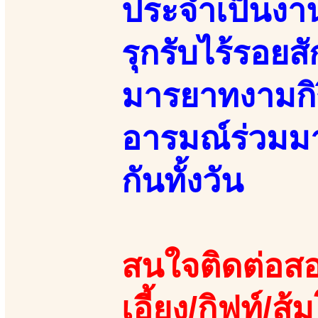
ประจำเป็นงาน
รุกรับไร้รอยส
มารยาทงามกิร
อารมณ์ร่วมมา
กันทั้งวัน
สนใจติดต่อสอ
เอี้ยง/กิฟท์/ส้ม