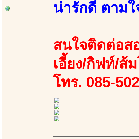
น่ารักดี ตามใจ
สนใจติดต่อสอ
เอี้ยง/กิฟท์/ส้ม
โทร. 085-50