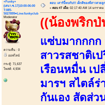
+Funky+
ตอบ: เสาร์นี้พบกับ!!! เด็กดีของพี่สาวสวยลูก
(เสนา.ซ.17)10:00-06:00
«
ตอบ #7 เมื่อ:
02:17:40 AM 14 มกราคม 
T:085-
5027899♥Line:funkyclub
Moderator
((น้องพริกป่
แซ่บมากกกก ส
ความหื่น : 0
สาวรสชาติเปร
ออฟไลน์
กระทู้: 71,637
เรือนหมื่น เ
โพสต์: 4,934
มารฯ สไตล์ร่า
กันเอง สัดส่