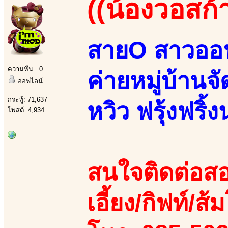
((น้องวอสก้า
สายO สาวออฟ
ความหื่น : 0
ค่ายหมู่บ้านจ
ออฟไลน์
กระทู้: 71,637
หวิว ฟรุ้งฟริ้ง
โพสต์: 4,934
สนใจติดต่อสอ
เอี้ยง/กิฟท์/ส้ม