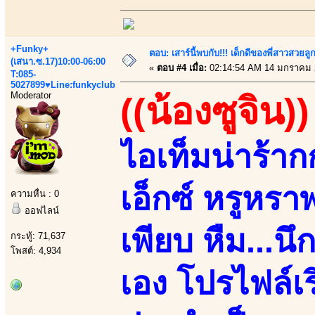
+Funky+
ตอบ: เสาร์นี้พบกับ!!! เด็กดีของพี่สาวสวยลูก
(เสนา.ซ.17)10:00-06:00
«
ตอบ #4 เมื่อ:
02:14:54 AM 14 มกราคม 
T:085-
5027899♥Line:funkyclub
Moderator
((น้องซูจิน))
ไอเท็มน่าร้
เอ็กซ์ หรูหร
ความหื่น : 0
ออฟไลน์
เพียบ หืม...น
กระทู้: 71,637
โพสต์: 4,934
เอง โปรไฟล์เ