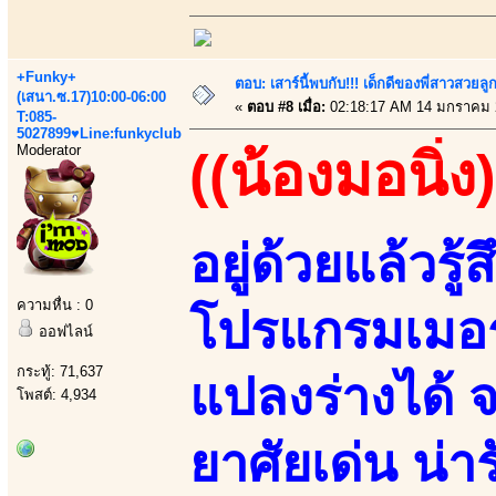
+Funky+
ตอบ: เสาร์นี้พบกับ!!! เด็กดีของพี่สาวสวยลูก
(เสนา.ซ.17)10:00-06:00
«
ตอบ #8 เมื่อ:
02:18:17 AM 14 มกราคม 
T:085-
5027899♥Line:funkyclub
Moderator
((น้องมอนิ่ง)
อยู่ด้วยแล้วรู้ส
ความหื่น : 0
โปรแกรมเมอร
ออฟไลน์
กระทู้: 71,637
แปลงร่างได้ จ
โพสต์: 4,934
ยาศัยเด่น น่า