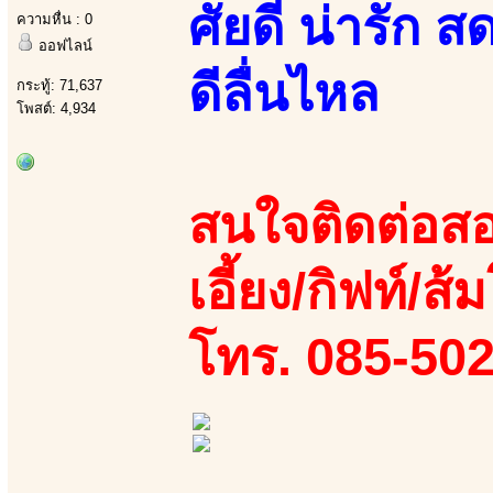
ศัยดี น่ารัก ส
ความหื่น : 0
ออฟไลน์
ดีลื่นไหล
กระทู้: 71,637
โพสต์: 4,934
สนใจติดต่อสอ
เอี้ยง/กิฟท์/ส้ม
โทร. 085-50