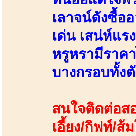
เลาจน์ดังซื้อ
เด่น เสน่ห์แรง
หรูหรามีราคา
บางกรอบทั้งต
สนใจติดต่อสอ
เอี้ยง/กิฟท์/ส้ม