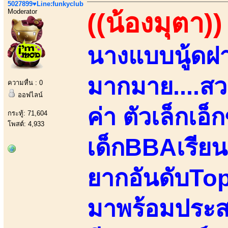
5027899♥Line:funkyclub
Moderator
((น้องมุตา))
นางแบบนู้ด
มากมาย....สว
ความหื่น : 0
ออฟไลน์
ค่า ตัวเล็กเอ็
กระทู้: 71,604
โพสต์: 4,933
เด็กBBAเรียน
ยากอันดับTopต
มาพร้อมประสบ