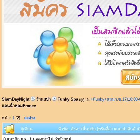
SiamDayNight
ร้านสปา
Funky Spa
+Funky+(เสนา.ซ.17)10:00-
(ผู้ดูแล:
แดนน้ำหอมFrance
หน้า:
1
[
2
]
ลงล่าง
ผู้เขียน
หัวข้อ: อังคารนี้พบกับ ]พริตตี้สาวแนะนำสินค
0 สมาชิก และ 1 บุคคลทั่วไป กำลังดูอยู่