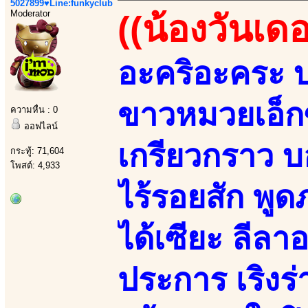
5027899♥Line:funkyclub
Moderator
((น้องวันเดอ
อะคริอะคระ บ
ขาวหมวยเอ็กซ
ความหื่น : 0
ออฟไลน์
เกรียวกราว บ
กระทู้: 71,604
โพสต์: 4,933
ไร้รอยสัก พู
ได้เซียะ ลี
ประการ เริงร