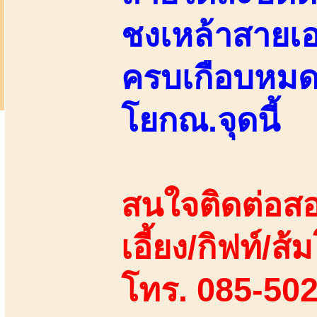
ชงเหล้าสายเอ
ครบเกือบหมดแ
โยกณ.จุดนี้
สนใจติดต่อสอ
เอี้ยง/กิฟท์/ส้ม
โทร. 085-50