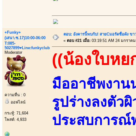
+Funky+
ตอบ: อังคารนี้พบกับ! สายCมอรัดชื่อดัง ขา
(เสนา.ซ.17)10:00-06:00
«
ตอบ #21 เมื่อ:
03:19:51 AM 24 มกราคม
T:085-
5027899♥Line:funkyclub
Moderator
((น้องใบหยก
มืออาชีพงาน
ความหื่น : 0
รูปร่างลงตัวผ
ออฟไลน์
กระทู้: 71,604
ประสบการณ์พ
โพสต์: 4,933