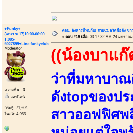
+Funky+
ตอบ: อังคารนี้พบกับ! สายCมอรัดชื่อดัง ขา
(เสนา.ซ.17)10:00-06:00
«
ตอบ #19 เมื่อ:
03:17:32 AM 24 มกราคม
T:085-
5027899♥Line:funkyclub
Moderator
((น้องบาแก๊
ว่าที่มหาบาณ
ความหื่น : 0
ดังtopของประ
ออฟไลน์
กระทู้: 71,604
สาวออฟฟิศพล
โพสต์: 4,933
หน่อยแต่ใจพร้