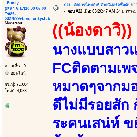
+Funky+
ตอบ: อังคารนี้พบกับ! สายCมอรัดชื่อดัง ขา
(เสนา.ซ.17)10:00-06:00
«
ตอบ #22 เมื่อ:
03:20:47 AM 24 มกราคม
T:085-
5027899♥Line:funkyclub
Moderator
((น้องดาวิ))
นางแบบสาวแ
FCติดตามเพจ
ความหื่น : 0
ออฟไลน์
หมาดๆจากมอรั
กระทู้: 71,604
โพสต์: 4,933
ดีไม่มีรอยสัก
ระคนเสน่ห์ ข