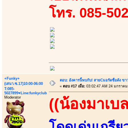
โทร. 085-50
+Funky+
ตอบ: อังคารนี้พบกับ! สายCมอรัดชื่อดัง ขา
(เสนา.ซ.17)10:00-06:00
«
ตอบ #17 เมื่อ:
03:02:47 AM 24 มกราคม
T:085-
5027899♥Line:funkyclub
Moderator
((น้องมาเบล
โดดเด่นเกรีย