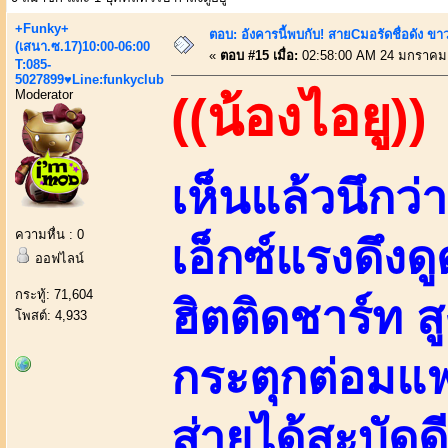
+Funky+
ตอบ: อังคารนี้พบกับ! สายCมอรัดชื่อดัง ขา
(เสนา.ซ.17)10:00-06:00
«
ตอบ #15 เมื่อ:
02:58:00 AM 24 มกราคม
T:085-
5027899♥Line:funkyclub
Moderator
((น้องไอยู))
เห็นแล้วนึก
ความหื่น : 0
เอ็กซ์แรงดึงด
ออฟไลน์
กระทู้: 71,604
ฮิตติดชาร์ท ส
โพสต์: 4,933
กระตุกต่อมแฟ
ส่ายได้สะบัดด