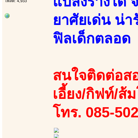
แปลงร่างได้ จ
โพสต์: 4,933
ยาศัยเด่น น่า
ฟิลเด็กตลอด
สนใจติดต่อสอ
เอี้ยง/กิฟท์/ส้ม
โทร. 085-50