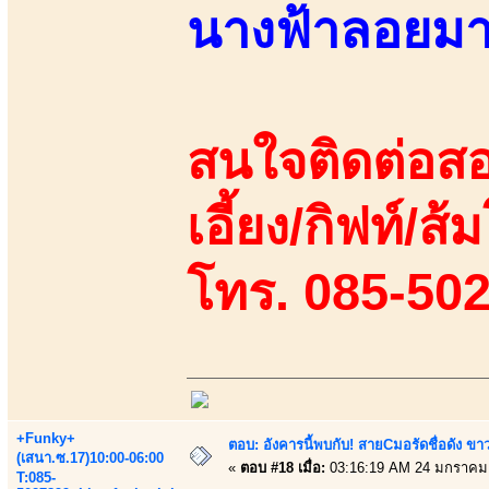
นางฟ้าลอยม
สนใจติดต่อสอ
เอี้ยง/กิฟท์/ส้ม
โทร. 085-50
+Funky+
ตอบ: อังคารนี้พบกับ! สายCมอรัดชื่อดัง ขา
(เสนา.ซ.17)10:00-06:00
«
ตอบ #18 เมื่อ:
03:16:19 AM 24 มกราคม
T:085-