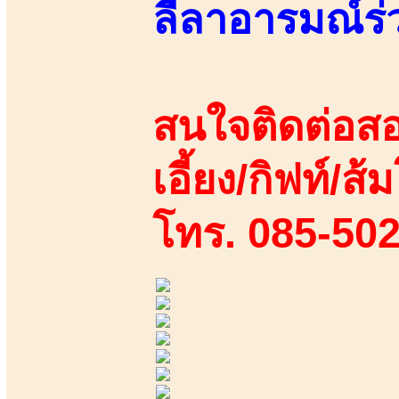
ลีลาอารมณ์ร
สนใจติดต่อสอ
เอี้ยง/กิฟท์/ส้ม
โทร. 085-50