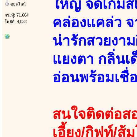
ใหญ่ จัดเกมส
ออฟไลน์
กระทู้: 71,604
คล่องแคล่ว จ
โพสต์: 4,933
น่ารักสวยงา
แยงตา กลิ่นเ
อ่อนพร้อมเชื่
สนใจติดต่อสอ
เอี้ยง/กิฟท์/ส้ม