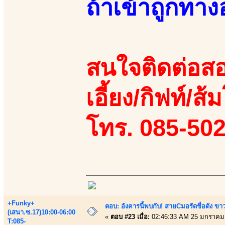
ถ้าเข้าถูกทา
สนใจติดต่อสอ
เอี้ยง/กิฟท์/ส้ม
โทร. 085-50
+Funky+
ตอบ: อังคารนี้พบกับ! สายCมอรัดชื่อดัง ขา
(เสนา.ซ.17)10:00-06:00
«
ตอบ #23 เมื่อ:
02:46:33 AM 25 มกราคม
T:085-