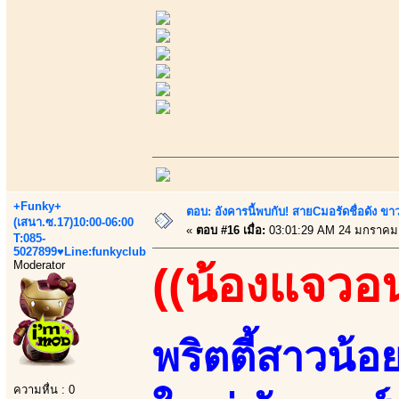
+Funky+
ตอบ: อังคารนี้พบกับ! สายCมอรัดชื่อดัง ขา
(เสนา.ซ.17)10:00-06:00
«
ตอบ #16 เมื่อ:
03:01:29 AM 24 มกราคม
T:085-
5027899♥Line:funkyclub
Moderator
((น้องแจวอ
พริตตี้สาวน้อ
ความหื่น : 0