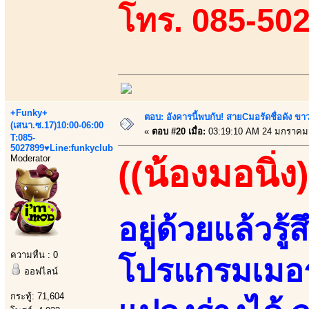
โทร. 085-50
+Funky+
ตอบ: อังคารนี้พบกับ! สายCมอรัดชื่อดัง ขา
(เสนา.ซ.17)10:00-06:00
«
ตอบ #20 เมื่อ:
03:19:10 AM 24 มกราคม
T:085-
5027899♥Line:funkyclub
Moderator
((น้องมอนิ่ง)
อยู่ด้วยแล้วรู้ส
ความหื่น : 0
โปรแกรมเมอร
ออฟไลน์
กระทู้: 71,604