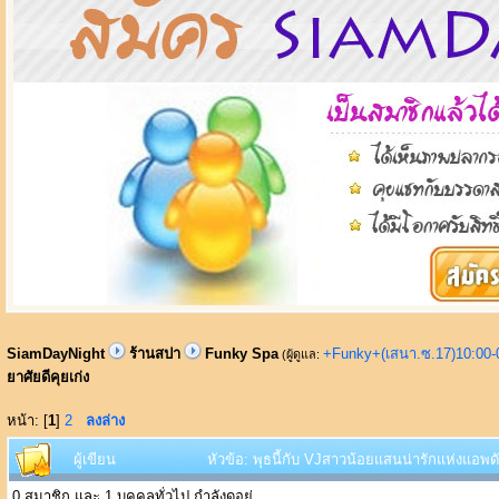
SiamDayNight
ร้านสปา
Funky Spa
+Funky+(เสนา.ซ.17)10:00-
(ผู้ดูแล:
ยาศัยดีคุยเก่ง
หน้า: [
1
]
2
ลงล่าง
ผู้เขียน
หัวข้อ: พุธนี้กับ VJสาวน้อยแสนน่ารักแห่งแอพดัง
0 สมาชิก และ 1 บุคคลทั่วไป กำลังดูอยู่