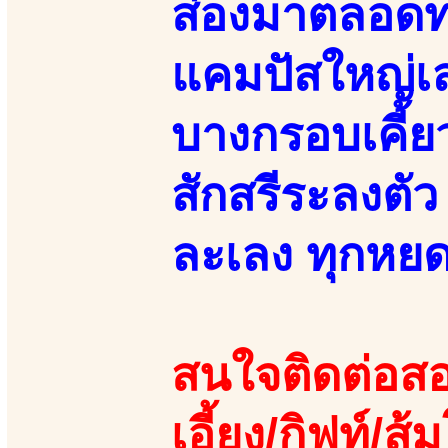
ส่องมาตลอดทา
แคมปัสใหญ่เลย
บางกรอบเคี้ย
สักสรีระลงตัว
ละเลง ทุกหยด
สนใจติดต่อสอ
เอี้ยง/กิฟท์/ส้ม