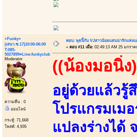
+Funky+
ตอบ: พุธนี้กับ VJสาวน้อยแสนน่ารักแห่งแอพ
(เสนา.ซ.17)10:00-06:00
«
ตอบ #11 เมื่อ:
02:49:13 AM 25 มกราค
T:085-
5027899♥Line:funkyclub
Moderator
((น้องมอนิ่ง)
อยู่ด้วยแล้วรู้ส
ความหื่น : 0
โปรแกรมเมอร
ออนไลน์
กระทู้: 71,668
แปลงร่างได้ จ
โพสต์: 4,935