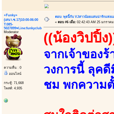
+Funky+
ตอบ: พุธนี้กับ VJสาวน้อยแสนน่ารักแห่งแอพ
(เสนา.ซ.17)10:00-06:00
«
ตอบ #6 เมื่อ:
02:42:43 AM 25 มกราคม
T:085-
5027899♥Line:funkyclub
Moderator
((น้องวิปปิ้ง)
จากเจ้าของร้
วงการนี้ ลุค
ความหื่น : 0
ออนไลน์
ชม พกความตั้
กระทู้: 71,668
โพสต์: 4,935