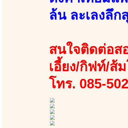
ล้น ละเลงลึกส
สนใจติดต่อสอ
เอี้ยง/กิฟท์/ส้ม
โทร. 085-50