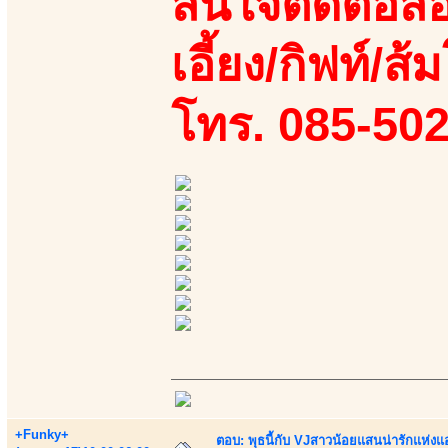
สนใจติดต่อสอ
เอี้ยง/กิฟท์/ส้ม
โทร. 085-50
+Funky+
ตอบ: พุธนี้กับ VJสาวน้อยแสนน่ารักแห่งแอพ