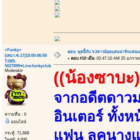
+Funky+
ตอบ: พุธนี้กับ VJสาวน้อยแสนน่ารักแห่งแอพ
(เสนา.ซ.17)10:00-06:00
«
ตอบ #10 เมื่อ:
02:47:10 AM 25 มกราค
T:085-
5027899♥Line:funkyclub
Moderator
((น้องซาบะ)
จากอดีตดาวมอ
อินเตอร์ ทั้งห
ความหื่น : 0
ออนไลน์
แฟน ลุคนางแบบ
กระทู้: 71,668
โพสต์: 4,935