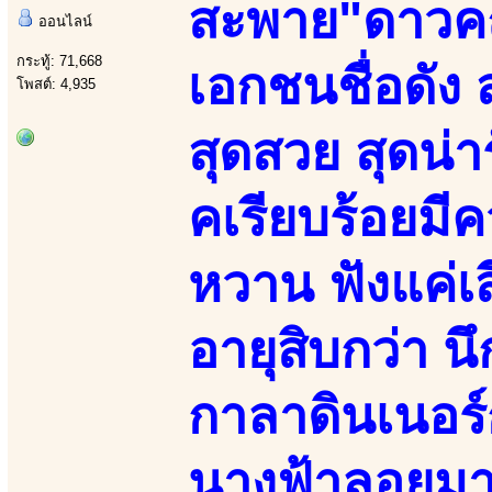
สะพาย"ดาวค
ออนไลน์
กระทู้: 71,668
เอกชนชื่อดัง
โพสต์: 4,935
สุดสวย สุดน่า
คเรียบร้อยมี
หวาน ฟังแค่เส
อายุสิบกว่า น
กาลาดินเนอร์
นางฟ้าลอยม