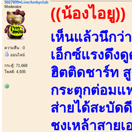
5027899♥Line:funkyclub
Moderator
((น้องไอยู))
เห็นแล้วนึก
ความหื่น : 0
เอ็กซ์แรงดึงด
ออนไลน์
กระทู้: 71,668
ฮิตติดชาร์ท ส
โพสต์: 4,935
กระตุกต่อมแฟ
ส่ายได้สะบัดด
ชงเหล้าสายเอ