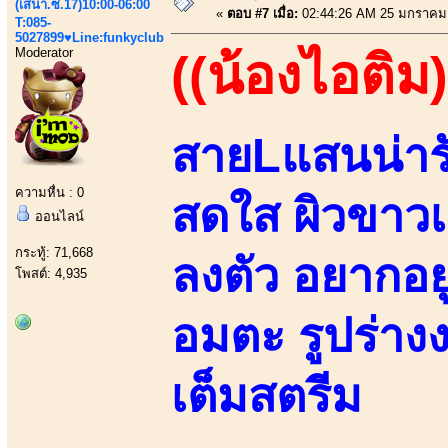
(เสนา.ซ.17)10:00-06:00
«
ตอบ #7 เมื่อ:
02:44:26 AM 25 มกราคม
T:085-
5027899♥Line:funkyclub
Moderator
((น้องไอติม)
สายLแสนน่ารั
ความหื่น : 0
สดใส ผิวขาวเ
ออนไลน์
กระทู้: 71,668
ลงตัว อยากอยู
โพสต์: 4,935
อมตะ รูปร่า
เต็มสตรีม