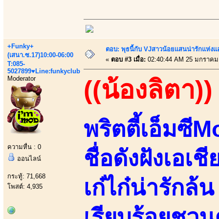
+Funky+
ตอบ: พุธนี้กับ VJสาวน้อยแสนน่ารักแห่งแอพ
(เสนา.ซ.17)10:00-06:00
«
ตอบ #3 เมื่อ:
02:40:44 AM 25 มกราคม
T:085-
5027899♥Line:funkyclub
Moderator
((น้องลิตา))
พริตตี้เอ็มซ
ความหื่น : 0
ชื่อดังฝังเอเช
ออนไลน์
กระทู้: 71,668
เก๋ไก๋น่ารัก
โพสต์: 4,935
เรียบร้อยชวน