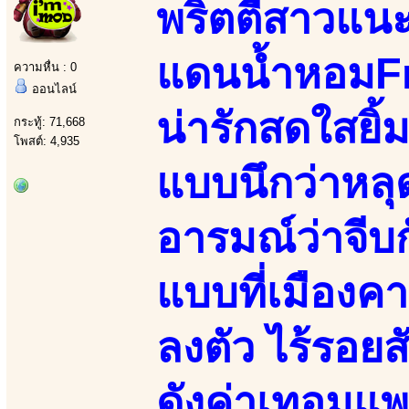
พริตตี้สาวแน
แดนน้ำหอมF
ความหื่น : 0
ออนไลน์
น่ารักสดใสยิ้ม
กระทู้: 71,668
โพสต์: 4,935
แบบนึกว่าหล
อารมณ์ว่าจีบก
แบบที่เมืองค
ลงตัว ไร้รอยส
ดังค่าเทอมแพ