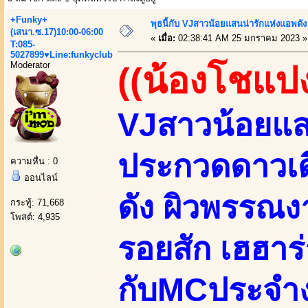
+Funky+
พุธนี้กับ VJสาวน้อยแสนน่ารักแห่งแอพดัง เ
(เสนา.ซ.17)10:00-06:00
«
เมื่อ:
02:38:41 AM 25 มกราคม 2023 »
T:085-
5027899♥Line:funkyclub
Moderator
((น้องโชแปง
VJสาวน้อยแส
ประกวดดาวเด
ความหื่น : 0
ออนไลน์
ดัง ผิวพรรณง
กระทู้: 71,668
โพสต์: 4,935
รอยสัก เฮฮาร่
กับMCประจำง