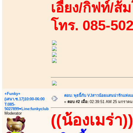
เอี้ยง/กิฟท์/ส้ม
โทร. 085-50
+Funky+
ตอบ: พุธนี้กับ VJสาวน้อยแสนน่ารักแห่งแอพ
(เสนา.ซ.17)10:00-06:00
«
ตอบ #2 เมื่อ:
02:39:51 AM 25 มกราคม
T:085-
5027899♥Line:funkyclub
Moderator
((น้องเมร่า)