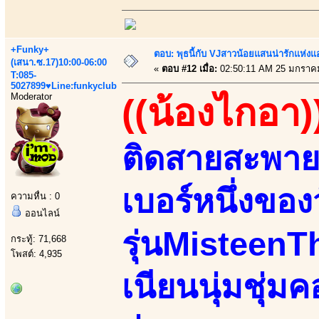
+Funky+
ตอบ: พุธนี้กับ VJสาวน้อยแสนน่ารักแห่งแอพ
(เสนา.ซ.17)10:00-06:00
«
ตอบ #12 เมื่อ:
02:50:11 AM 25 มกราค
T:085-
5027899♥Line:funkyclub
Moderator
((น้องไกอา)
ติดสายสะพา
เบอร์หนึ่งของ
ความหื่น : 0
ออนไลน์
รุ่นMisteen
กระทู้: 71,668
โพสต์: 4,935
เนียนนุ่มชุ่ม