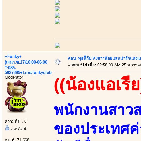
+Funky+
ตอบ: พุธนี้กับ VJสาวน้อยแสนน่ารักแห่งแอพ
(เสนา.ซ.17)10:00-06:00
«
ตอบ #14 เมื่อ:
02:58:00 AM 25 มกราค
T:085-
5027899♥Line:funkyclub
Moderator
((น้องแอเรีย
พนักงานสาวส
ความหื่น : 0
ของประเทศค
ออนไลน์
กระทู้: 71,668