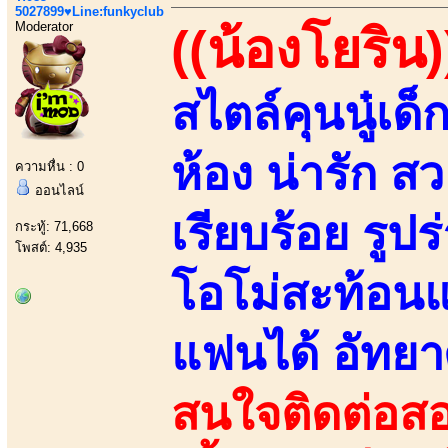
5027899♥Line:funkyclub
Moderator
((น้องโยริน)
สไตล์คุนนู๋เด็
ห้อง น่ารัก 
ความหื่น : 0
ออนไลน์
เรียบร้อย รู
กระทู้: 71,668
โพสต์: 4,935
โอโม่สะท้อนแส
แฟนได้ อัทยา
สนใจติดต่อสอ