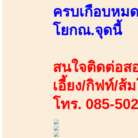
ครบเกือบหมดแ
โยกณ.จุดนี้
สนใจติดต่อสอ
เอี้ยง/กิฟท์/ส้ม
โทร. 085-50