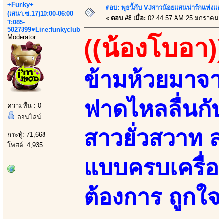
+Funky+
ตอบ: พุธนี้กับ VJสาวน้อยแสนน่ารักแห่งแอพ
(เสนา.ซ.17)10:00-06:00
«
ตอบ #8 เมื่อ:
02:44:57 AM 25 มกราคม
T:085-
5027899♥Line:funkyclub
Moderator
((น้องโบอา)
ข้ามห้วยมาจ
ฟาดไหลลื่นกับ
ความหื่น : 0
ออนไลน์
สาวยั่วสวาท
กระทู้: 71,668
โพสต์: 4,935
แบบครบเครื่
ต้องการ ถูกใจ