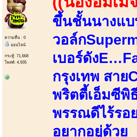
((น้องอิมเมจ
ขึ้นชั้นนางแ
วอล์กSupermo
ความหื่น : 0
ออนไลน์
เบอร์ดังE…
กระทู้: 71,668
โพสต์: 4,935
กรุงเทพ สายC
พริตตี้เอ็มซี
พรรณดีไร้รอย
อยากอยู่ด้วย