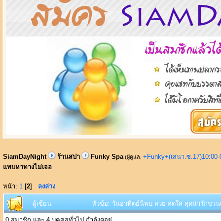
SiamDayNight
ร้านสปา
Funky Spa
+Funky+(เสนา.ซ.17)10:00-
(ผู้ดูแล:
แทบหาทางไม่เจอ
หน้า:
1
[
2
]
ลงล่าง
ผู้เขียน
หัวข้อ: วันอาทิตย์นีพบ สวย สดใส สุดน่ารักชว
0 สมาชิก และ 4 บุคคลทั่วไป กำลังดูอยู่