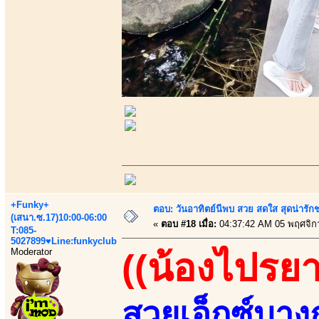
+Funky+
ตอบ: วันอาทิตย์นีพบ สวย สดใส สุดน่าร
(เสนา.ซ.17)10:00-06:00
«
ตอบ #18 เมื่อ:
04:37:42 AM 05 พฤศจิก
T:085-
5027899♥Line:funkyclub
Moderator
((น้องไปรยา
สวยเอ็กซ์บางก