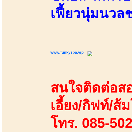
เฟี้ยวนุ่มนว
www.funkyspa.vip
สนใจติดต่อสอ
เอี้ยง/กิฟท์/ส้ม
โทร. 085-50