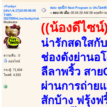
+Funky+
ตอบ: พุธนี้!!! Next Program is ประโยค
(เสนา.ซ.17)10:00-06:00
«
ตอบ #6 เมื่อ:
05:04:29 AM 08 พฤศจิกาย
T:085-
5027899♥Line:funkyclub
Moderator
((น้องดีไซน์
น่ารักสดใสก
ช่องดังย่านอ
ความหื่น : 0
ออนไลน์
ลีลาพริ้ว สา
กระทู้: 71,604
โพสต์: 4,933
ผ่านการถ่ายแ
สักบ้าง ฟรุ้งฟร