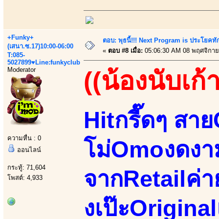
+Funky+
ตอบ: พุธนี้!!! Next Program is ประโยค
(เสนา.ซ.17)10:00-06:00
«
ตอบ #8 เมื่อ:
05:06:30 AM 08 พฤศจิกาย
T:085-
5027899♥Line:funkyclub
Moderator
((น้องนับเก้า
Hitกรี๊ดๆ สา
ความหื่น : 0
โม่Omoงดงา
ออนไลน์
กระทู้: 71,604
จากRetailค่ายด
โพสต์: 4,933
งเป๊ะOrigina