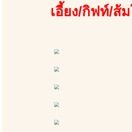
เอี้ยง/กิฟท์/ส้ม