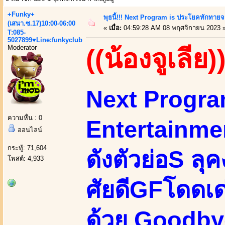
+Funky+
พุธนี้!!! Next Program is ประโยคทักทาย
(เสนา.ซ.17)10:00-06:00
«
เมื่อ:
04:59:28 AM 08 พฤศจิกายน 2023 
T:085-
5027899♥Line:funkyclub
Moderator
((น้องจูเลีย)
Next Progra
ความหื่น : 0
Entertainmen
ออนไลน์
กระทู้: 71,604
ดังตัวย่อS ล
โพสต์: 4,933
ศัยดีGFโดดเด
ด้วย Goodby