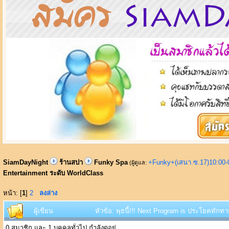
SiamDayNight
ร้านสปา
Funky Spa
+Funky+(เสนา.ซ.17)10:00-
(ผู้ดูแล:
Entertainment ระดับ WorldClass
หน้า: [
1
]
2
ลงล่าง
ผู้เขียน
หัวข้อ: พุธนี้!!! Next Program is ประโยคทักท
0 สมาชิก และ 1 บุคคลทั่วไป กำลังดูอยู่