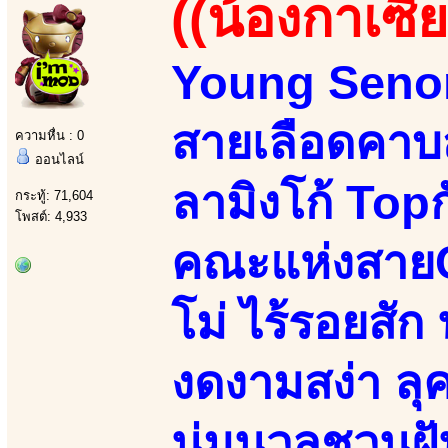
((น้องกาเซีย
Young Senori
สายเลือดคาบส
ความหื่น : 0
ออนไลน์
ลามิงโก้ Top
กระทู้: 71,604
โพสต์: 4,933
คณะแห่งสายC
โม่ ไร้รอยสัก น
งดงามสง่า ลุค
นุ่มนวลชวนฝั