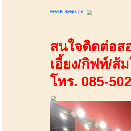
www.funkyspa.vip
สนใจติดต่อสอ
เอี้ยง/กิฟท์/ส้ม
โทร. 085-50