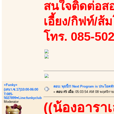
สนใจติดต่อสอ
เอี้ยง/กิฟท์/ส้ม
โทร. 085-50
+Funky+
ตอบ: พุธนี้!!! Next Program is ประโยค
(เสนา.ซ.17)10:00-06:00
«
ตอบ #5 เมื่อ:
05:03:54 AM 08 พฤศจิกาย
T:085-
5027899♥Line:funkyclub
Moderator
((น้องอาราเล