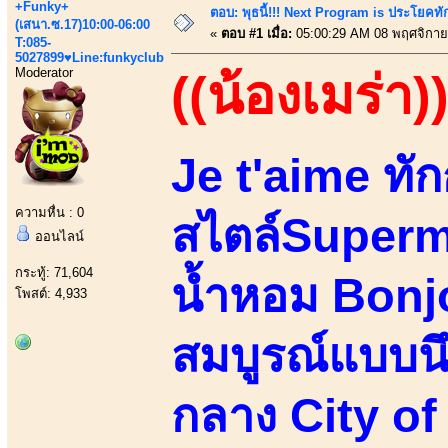
+Funky+
ตอบ: พุธนี้!!! Next Program is ประโยค
(เสนา.ซ.17)10:00-06:00
«
ตอบ #1 เมื่อ:
05:00:29 AM 08 พฤศจิกาย
T:085-
5027899♥Line:funkyclub
Moderator
((น้องเมร่า)
Je t'aime ทั
ความหื่น : 0
สไตล์Superm
ออนไลน์
กระทู้: 71,604
น้ำหอม Bonjo
โพสต์: 4,933
สมบูรณ์แบบน
กลาง City of 