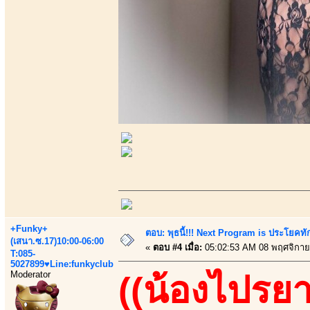
+Funky+
ตอบ: พุธนี้!!! Next Program is ประโยค
(เสนา.ซ.17)10:00-06:00
«
ตอบ #4 เมื่อ:
05:02:53 AM 08 พฤศจิกาย
T:085-
5027899♥Line:funkyclub
Moderator
((น้องไปรยา