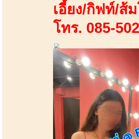
เอี้ยง/กิฟท์/ส้ม
โทร. 085-50