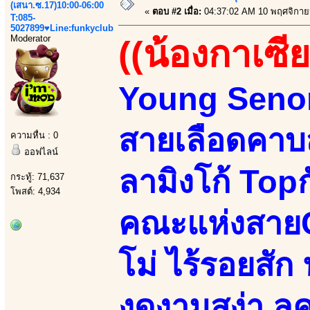
(เสนา.ซ.17)10:00-06:00
«
ตอบ #2 เมื่อ:
04:37:02 AM 10 พฤศจิกาย
T:085-
5027899♥Line:funkyclub
Moderator
((น้องกาเซีย
Young Senori
สายเลือดคาบส
ความหื่น : 0
ออฟไลน์
ลามิงโก้ Top
กระทู้: 71,637
โพสต์: 4,934
คณะแห่งสายC
โม่ ไร้รอยสัก น
งดงามสง่า ลุค