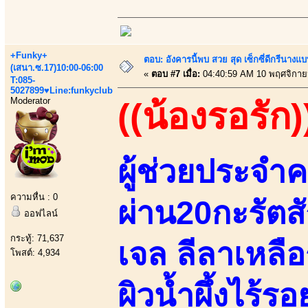
+Funky+
ตอบ: อังคารนี้พบ สวย สุด เซ็กซี่ดีกรีนาง
(เสนา.ซ.17)10:00-06:00
«
ตอบ #7 เมื่อ:
04:40:59 AM 10 พฤศจิกาย
T:085-
5027899♥Line:funkyclub
Moderator
((น้องรอรัก)
ผู้ช่วยประจำค
ความหื่น : 0
ผ่าน20กะรัตสั
ออฟไลน์
กระทู้: 71,637
เจล ลีลาเหลือ
โพสต์: 4,934
ผิวน้ำผึ้งไร้ร