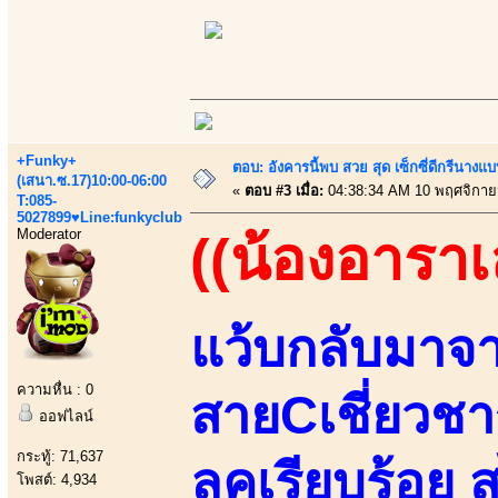
+Funky+
ตอบ: อังคารนี้พบ สวย สุด เซ็กซี่ดีกรีนาง
(เสนา.ซ.17)10:00-06:00
«
ตอบ #3 เมื่อ:
04:38:34 AM 10 พฤศจิกาย
T:085-
5027899♥Line:funkyclub
Moderator
((น้องอาราเล
แว้บกลับมาจา
ความหื่น : 0
สายCเชี่ยวชาญ
ออฟไลน์
กระทู้: 71,637
ลุคเรียบร้อย
โพสต์: 4,934