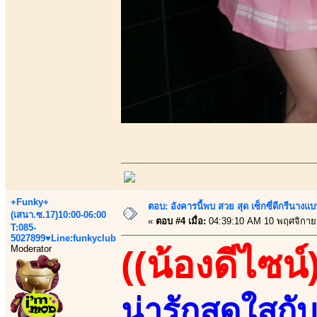
+Funky+
ตอบ: อังคารนี้พบ สวย สุด เซ็กซี่ดีกรีนาง
(เสนา.ซ.17)10:00-06:00
«
ตอบ #4 เมื่อ:
04:39:10 AM 10 พฤศจิกาย
T:085-
5027899♥Line:funkyclub
Moderator
((น้องดีไซน์
น่ารักสดใสก