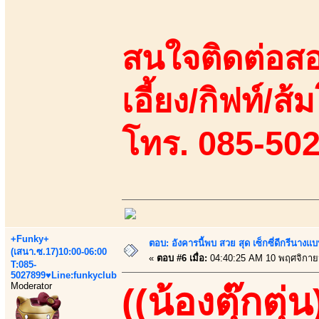
สนใจติดต่อสอ
เอี้ยง/กิฟท์/ส้ม
โทร. 085-50
+Funky+
ตอบ: อังคารนี้พบ สวย สุด เซ็กซี่ดีกรีนาง
(เสนา.ซ.17)10:00-06:00
«
ตอบ #6 เมื่อ:
04:40:25 AM 10 พฤศจิกาย
T:085-
5027899♥Line:funkyclub
Moderator
((น้องตุ๊กตุ่น