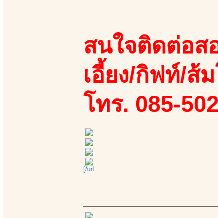
สนใจติดต่อสอ
เอี้ยง/กิฟท์/ส้ม
โทร. 085-50
[/url