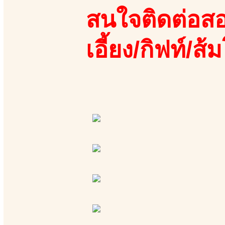
สนใจติดต่อสอ
เอี้ยง/กิฟท์/ส้ม