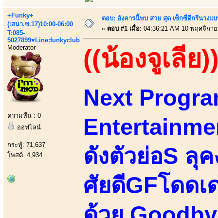
+Funky+
ตอบ: อังคารนี้พบ สวย สุด เซ็กซี่ดีกรีนาง
(เสนา.ซ.17)10:00-06:00
«
ตอบ #1 เมื่อ:
04:36:21 AM 10 พฤศจิกาย
T:085-
5027899♥Line:funkyclub
Moderator
((น้องจูเลีย)
Next Progra
ความหื่น : 0
Entertainmen
ออฟไลน์
กระทู้: 71,637
ดังตัวย่อS ล
โพสต์: 4,934
ศัยดีGFโดดเด
ด้วย Goodby