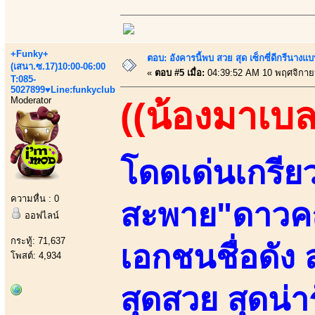
+Funky+
ตอบ: อังคารนี้พบ สวย สุด เซ็กซี่ดีกรีนาง
(เสนา.ซ.17)10:00-06:00
«
ตอบ #5 เมื่อ:
04:39:52 AM 10 พฤศจิกาย
T:085-
5027899♥Line:funkyclub
Moderator
((น้องมาเบล
โดดเด่นเกรีย
ความหื่น : 0
สะพาย"ดาวค
ออฟไลน์
กระทู้: 71,637
เอกชนชื่อดัง
โพสต์: 4,934
สุดสวย สุดน่า