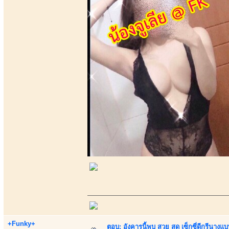
+Funky+
ตอบ: อังคารนี้พบ สวย สุด เซ็กซี่ดีกรีนาง