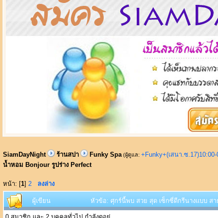
SiamDayNight
ร้านสปา
Funky Spa
+Funky+(เสนา.ซ.17)10:00-
(ผู้ดูแล:
น้ำหอม Bonjour รูปร่าง Perfect
หน้า: [
1
]
2
ลงล่าง
ผู้เขียน
หัวข้อ: ศุกร์นี้พบ สวย สุด เซ็กซี่ดีกรีนางแบบ 
0 สมาชิก และ 2 บุคคลทั่วไป กำลังดูอยู่