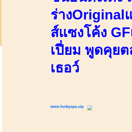
ร่างOriginalแ
ส์แซงโค้ง GFเ
เปี่ยม พูดคุยต
เธอว์
www.funkyspa.vip