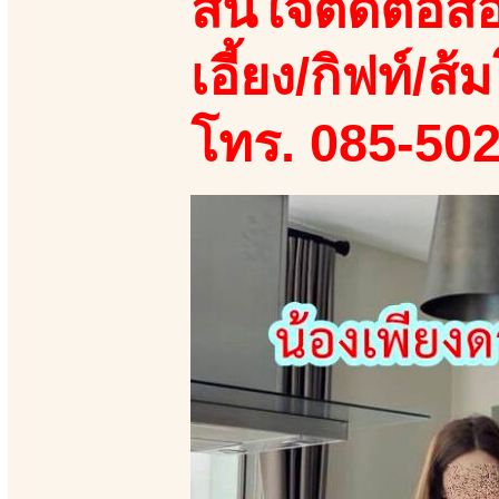
สนใจติดต่อสอ
เอี้ยง/กิฟท์/ส้ม
โทร. 085-50