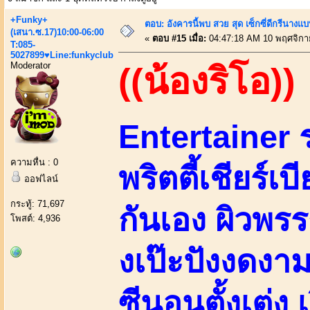
+Funky+
ตอบ: อังคารนี้พบ สวย สุด เซ็กซี่ดีกรีนาง
(เสนา.ซ.17)10:00-06:00
«
ตอบ #15 เมื่อ:
04:47:18 AM 10 พฤศจิกา
T:085-
5027899♥Line:funkyclub
Moderator
((น้องริโอ))
Entertainer 
ความหื่น : 0
พริตตี้เชียร์เบ
ออฟไลน์
กระทู้: 71,697
กันเอง ผิวพรร
โพสต์: 4,936
งเป๊ะปังงดงา
ซีนอนตั้งเต่ง 