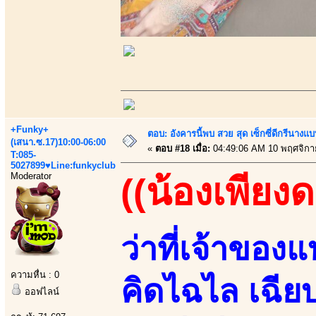
+Funky+
ตอบ: อังคารนี้พบ สวย สุด เซ็กซี่ดีกรีนาง
(เสนา.ซ.17)10:00-06:00
«
ตอบ #18 เมื่อ:
04:49:06 AM 10 พฤศจิกา
T:085-
5027899♥Line:funkyclub
Moderator
((น้องเพียง
ว่าที่เจ้าของ
ความหื่น : 0
คิดไฉไล เฉี
ออฟไลน์