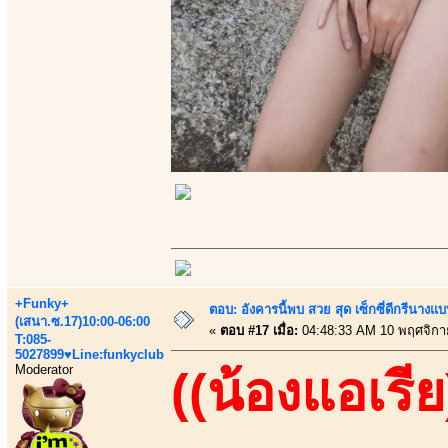
+Funky+
ตอบ: อังคารนี้พบ สวย สุด เซ็กซี่ดีกรีนาง
(เสนา.ซ.17)10:00-06:00
«
ตอบ #17 เมื่อ:
04:48:33 AM 10 พฤศจิกา
T:085-
5027899♥Line:funkyclub
Moderator
((น้องแอเรีย