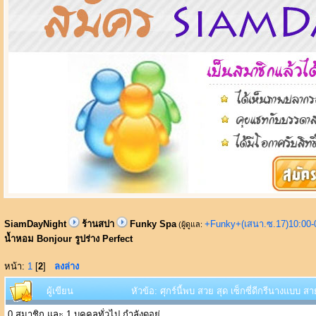
SiamDayNight
ร้านสปา
Funky Spa
+Funky+(เสนา.ซ.17)10:00-
(ผู้ดูแล:
น้ำหอม Bonjour รูปร่าง Perfect
หน้า:
1
[
2
]
ลงล่าง
ผู้เขียน
หัวข้อ: ศุกร์นี้พบ สวย สุด เซ็กซี่ดีกรีนางแบบ 
0 สมาชิก และ 1 บุคคลทั่วไป กำลังดูอยู่