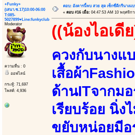
+Funky+
ตอบ: อังคารนี้พบ สวย สุด เซ็กซี่ดีกรีนาง
(เสนา.ซ.17)10:00-06:00
«
ตอบ #16 เมื่อ:
04:47:53 AM 10 พฤศจิกา
T:085-
5027899♥Line:funkyclub
Moderator
((น้องไอเดีย
ควงกับนางแ
ความหื่น : 0
เสื้อผ้าFashi
ออฟไลน์
กระทู้: 71,697
ด้านITจากมอร
โพสต์: 4,936
เรียบร้อย นิ่
ขยับหน่อยมีอ