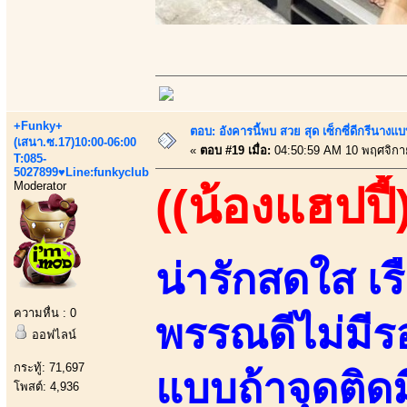
+Funky+
ตอบ: อังคารนี้พบ สวย สุด เซ็กซี่ดีกรีนาง
(เสนา.ซ.17)10:00-06:00
«
ตอบ #19 เมื่อ:
04:50:59 AM 10 พฤศจิกา
T:085-
5027899♥Line:funkyclub
Moderator
((น้องแฮปปี้
น่ารักสดใส เร
ความหื่น : 0
พรรณดีไม่มีร
ออฟไลน์
กระทู้: 71,697
แบบถ้าจุดติดมี
โพสต์: 4,936