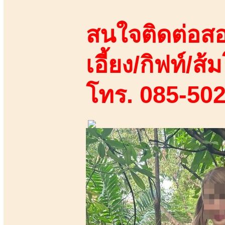
สนใจติดต่อสอ
เอี้ยง/กิฟท์/ส้ม
โทร. 085-50