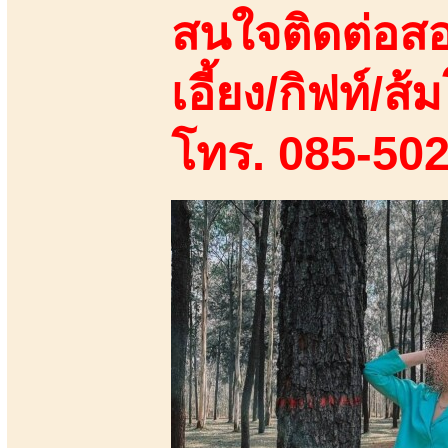
สนใจติดต่อสอ
เอี้ยง/กิฟท์/ส้ม
โทร. 085-50