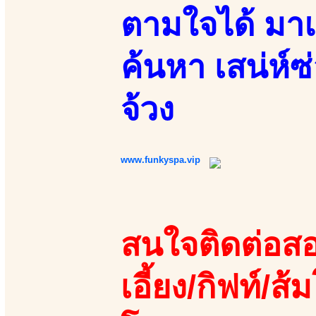
ตามใจได้ มาแ
ค้นหา เสน่ห์ซ
จ้วง
www.funkyspa.vip
สนใจติดต่อสอ
เอี้ยง/กิฟท์/ส้ม