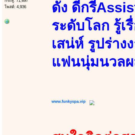
กระทู้: 71,697
ดัง ดีกรีAss
โพสต์: 4,936
ระดับโลก รู้เร
เสน่ห์ รูปร่า
แฟนนุ่มนวลผ
www.funkyspa.vip