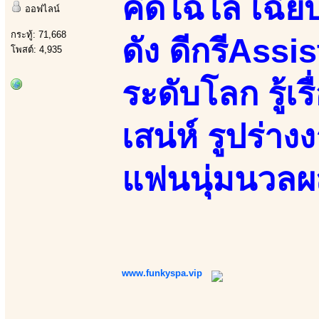
คิดไฉไล เฉี
ออฟไลน์
กระทู้: 71,668
ดัง ดีกรีAss
โพสต์: 4,935
ระดับโลก รู้เร
เสน่ห์ รูปร่า
แฟนนุ่มนวลผ
www.funkyspa.vip