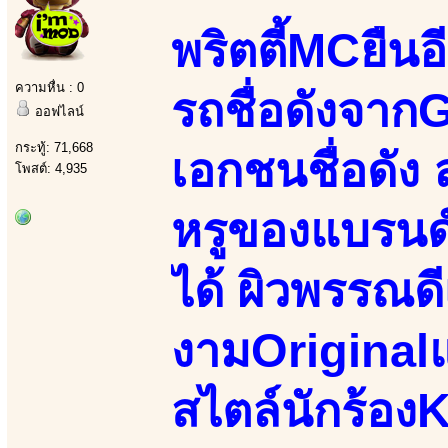
พริตตี้MCยืน
ความหื่น : 0
รถชื่อดังจา
ออฟไลน์
กระทู้: 71,668
เอกชนชื่อดัง ล
โพสต์: 4,935
หรูของแบรนด
ได้ ผิวพรรณดี
งามOriginalแท
สไตล์นักร้อง