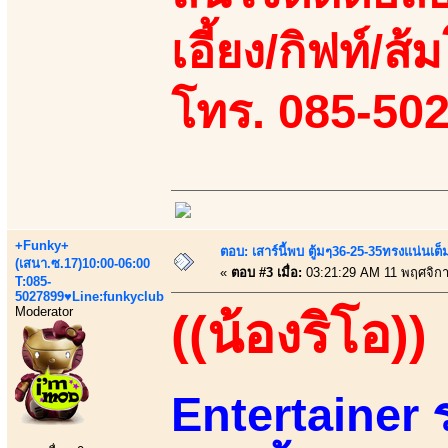
เอี้ยง/กิฟท์/ส้ม
โทร. 085-50
+Funky+
ตอบ: เสาร์นี้พบ ตู้มๆ36-25-35ทรงแน่นเต
(เสนา.ซ.17)10:00-06:00
«
ตอบ #3 เมื่อ:
03:21:29 AM 11 พฤศจิก
T:085-
5027899♥Line:funkyclub
Moderator
((น้องริโอ))
Entertainer 