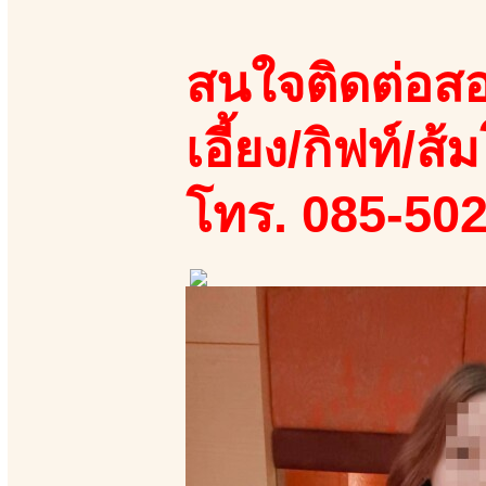
สนใจติดต่อสอ
เอี้ยง/กิฟท์/ส้ม
โทร. 085-50