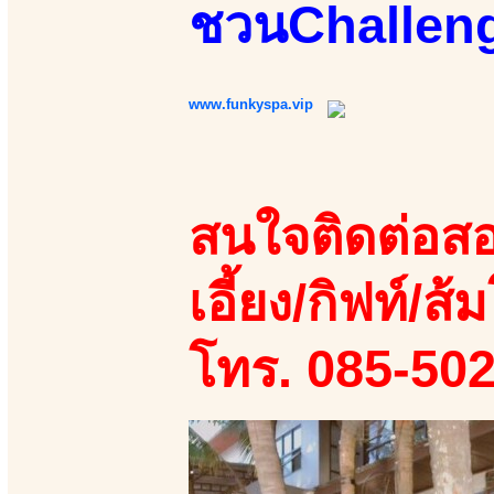
ชวนChalleng
www.funkyspa.vip
สนใจติดต่อสอ
เอี้ยง/กิฟท์/ส้ม
โทร. 085-50