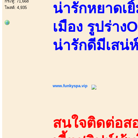
กระทู้: 71,668
น่ารักหยาดเย
โพสต์: 4,935
เมือง รูปร่าง
น่ารักดีมีเสน
www.funkyspa.vip
สนใจติดต่อสอ