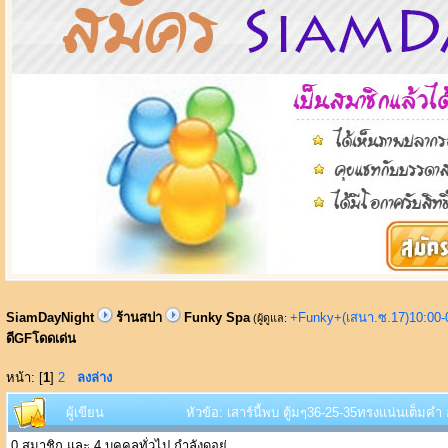
SiamDayNight
ร้านสปา
Funky Spa
+Funky+(เสนา.ซ.17)10:00-
(ผู้ดูแล:
ดีGFโดดเด่น
หน้า: [
1
]
2
ลงล่าง
ผู้เขียน
หัวข้อ: เสาร์นี้พบ ตู้มๆ36-25-35ทรงแน่นเต็มคำ
0 สมาชิก และ 4 บุคคลทั่วไป กำลังดูอยู่