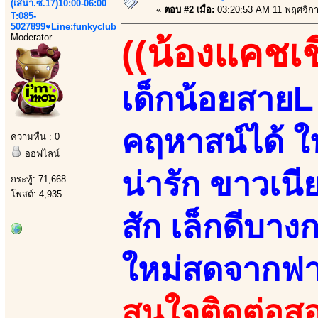
(เสนา.ซ.17)10:00-06:00
«
ตอบ #2 เมื่อ:
03:20:53 AM 11 พฤศจิก
T:085-
5027899♥Line:funkyclub
Moderator
((น้องแคชเชี
เด็กน้อยสายL 
คฤหาสน์ได้ 
ความหื่น : 0
ออฟไลน์
น่ารัก ขาวเนีย
กระทู้: 71,668
โพสต์: 4,935
สัก เล็กดีบา
ใหม่สดจากฟา
สนใจติดต่อสอ