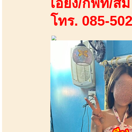
เอี้ยง/กิฟท์/ส้ม
โทร. 085-50