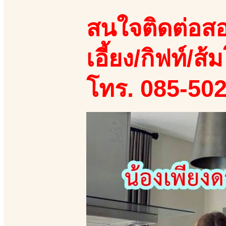
สนใจติดต่อสอ
เอี้ยง/กิฟท์/ส้ม
โทร. 085-50