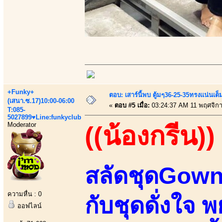
+Funky+
ตอบ: เสาร์นี้พบ ตู้มๆ36-25-35ทรงแน่นเต
(เสนา.ซ.17)10:00-06:00
«
ตอบ #5 เมื่อ:
03:24:37 AM 11 พฤศจิก
T:085-
5027899♥Line:funkyclub
Moderator
((น้องกรีน))
สลัดชุดGown
ความหื่น : 0
กับชุดดั่งใจ
ออฟไลน์