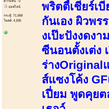
ความหื่น : 0
พริตตี้เชียร์เบ
ออฟไลน์
กระทู้: 71,668
กันเอง ผิวพรร
โพสต์: 4,935
งเป๊ะปังงดงา
ซีนอนตั้งเต่ง 
ร่างOriginalแ
ส์แซงโค้ง GFเ
เปี่ยม พูดคุยต
เธอว์