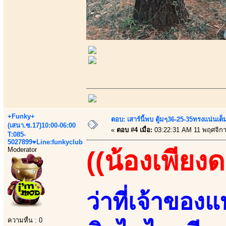
+Funky+
ตอบ: เสาร์นี้พบ ตู้มๆ36-25-35ทรงแน่นเต
(เสนา.ซ.17)10:00-06:00
«
ตอบ #4 เมื่อ:
03:22:31 AM 11 พฤศจิก
T:085-
5027899♥Line:funkyclub
Moderator
((น้องเพียง
ว่าที่เจ้าของ
ความหื่น : 0