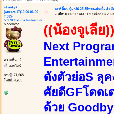
+Funky+
เสาร์นี้พบ ตู้มๆ36-25-35ทรงแน่นเต็มคำ อ
(เสนา.ซ.17)10:00-06:00
«
เมื่อ:
03:18:17 AM 11 พฤศจิกายน 2023
T:085-
5027899♥Line:funkyclub
Moderator
((น้องจูเลีย)
Next Progra
Entertainmen
ความหื่น : 0
ออฟไลน์
ดังตัวย่อS ล
กระทู้: 71,668
โพสต์: 4,935
ศัยดีGFโดดเด
ด้วย Goodby