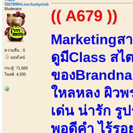
5027899♥Line:funkyclub
Moderator
(( A679 ))
Marketingสา
ความหื่น : 0
ดูมีClass สไ
ออฟไลน์
กระทู้: 71,668
ของBrandnam
โพสต์: 4,935
ใหลหลง ผิวพ
เด่น น่ารัก ร
พอดีคำ ไร้รอ