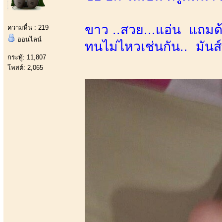
ขาว ..สวย...แอ่น แถมด้ว
ความหื่น : 219
ออนไลน์
ทนไม่ไหวเช่นกัน.. มันส
กระทู้: 11,807
โพสต์: 2,065