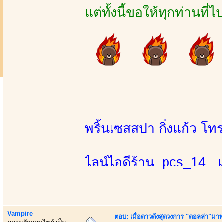
แต่ทั้งนี้ขอให้ทุกท่าน
พริ้นเซสสปา กิ่งแก้ว 
ไลน์ไอดีร้าน pcs_14 
Vampire
ตอบ: เมื่อดาวดังสุดวงการ "ดอลล่า"มาพร