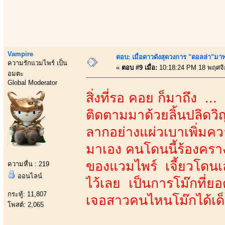
Vampire
ตอบ: เมื่อดาวดังสุดวงการ "ดอลล่า"มาพร
ความรักแวมไพร์ เป็น
«
ตอบ #9 เมื่อ:
10:18:24 PM 18 พฤศจิ
อมตะ
Global Moderator
สิ่งที่รอ คอย ก็มาถึง ...
ติดตามมาด้วยลิ้นปลิดวิ
ลากอย่างแผ่วเบาเพิ่มความ
มาเอง คนโดนนี้ร้องครางแ
ของแวมไพร์ เจี้ยวโดนเ
ความหื่น : 219
ออนไลน์
ไว้เลย เป็นการโม๊กที่ยอ
กระทู้: 11,807
เจอสาวคนไหนโม๊กได้เด็ดส
โพสต์: 2,065