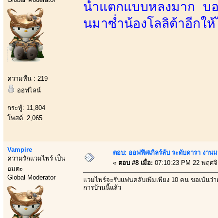
น้ำแตกแบบหลงมาก บอก
นมาซ่ำน้องโลลิต้าอีกให้
ความหื่น : 219
ออฟไลน์
กระทู้: 11,804
โพสต์: 2,065
Vampire
ตอบ: ออฟฟิศเกิลร์ลับ ระดับดารา งานม
ความรักแวมไพร์ เป็น
«
ตอบ #8 เมื่อ:
07:10:23 PM 22 พฤศจ
อมตะ
Global Moderator
แวมไพร์จะรับแฟนคลับเพิ่มเพียง 10 คน ขอเน้นว่า
การบ้านนี้แล้ว