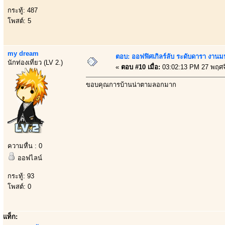
กระทู้: 487
โพสต์: 5
my dream
ตอบ: ออฟฟิศเกิลร์ลับ ระดับดารา งานม
นักท่องเที่ยว (LV 2.)
«
ตอบ #10 เมื่อ:
03:02:13 PM 27 พฤศจ
ขอบคุณการบ้านน่าตามลอกมาก
ความหื่น : 0
ออฟไลน์
กระทู้: 93
โพสต์: 0
แท็ก: