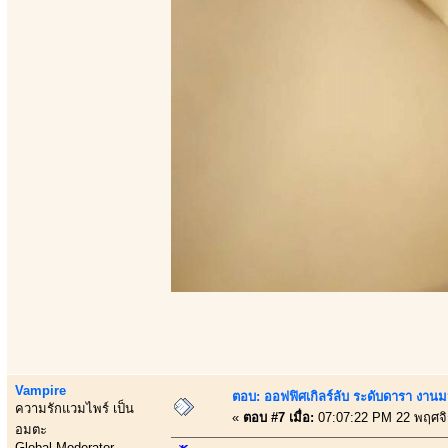
Vampire
ตอบ: ออฟฟิศเกิลร์ลับ ระดับดารา งานม
ความรักแวมไพร์ เป็น
«
ตอบ #7 เมื่อ:
07:07:22 PM 22 พฤศจ
อมตะ
Global Moderator