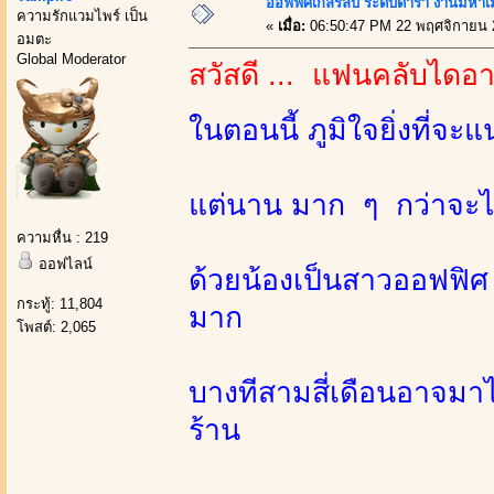
ออฟฟิศเกิลร์ลับ ระดับดารา งานมหาเ
ความรักแวมไพร์ เป็น
«
เมื่อ:
06:50:47 PM 22 พฤศจิกายน 
อมตะ
Global Moderator
สวัสดี ... แฟนคลับไดอาร
ในตอนนี้ ภูมิใจยิ่งที่จะ
แต่นาน มาก ๆ กว่าจะได
ความหื่น : 219
ออฟไลน์
ด้วยน้องเป็นสาวออฟฟิศ
กระทู้: 11,804
มาก
โพสต์: 2,065
บางทีสามสี่เดือนอาจมาไ
ร้าน