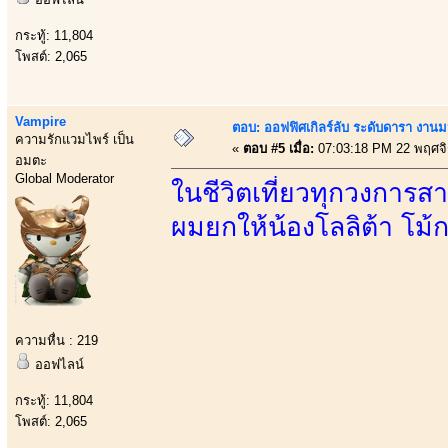
กระทู้: 11,804
โพสต์: 2,065
Vampire
ตอบ: ออฟฟิศเกิลร์ลับ ระดับดารา งานม
ความรักแวมไพร์ เป็น
«
ตอบ #5 เมื่อ:
07:03:18 PM 22 พฤศจ
อมตะ
Global Moderator
ในชีวิตเที่ยวทุกวงการสา
ผมยกให้น้องโลลิต้า โม้
ความหื่น : 219
ออฟไลน์
กระทู้: 11,804
โพสต์: 2,065