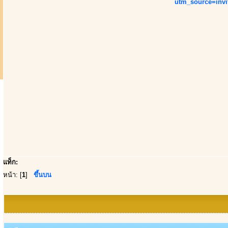
utm_source=inv
แท็ก:
หน้า: [
1
]
ขึ้นบน