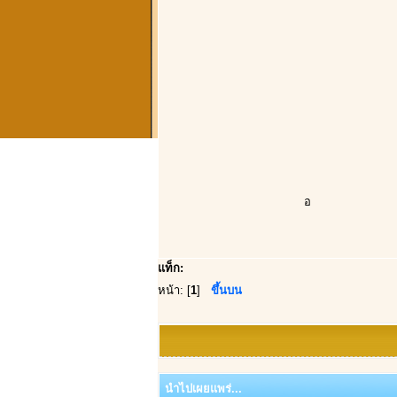
อ
แท็ก:
หน้า: [
1
]
ขึ้นบน
นำไปเผยแพร่...