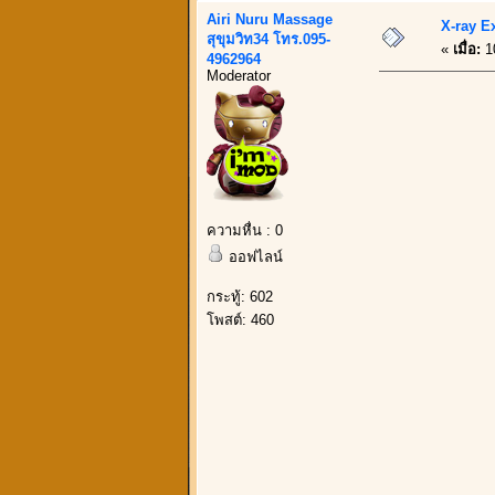
Airi Nuru Massage
X-ray Ex
สุขุมวิท34 โทร.095-
«
เมื่อ:
1
4962964
Moderator
ความหื่น : 0
ออฟไลน์
กระทู้: 602
โพสต์: 460