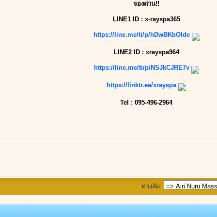
จองด่วน!!
LINE1 ID : x-rayspa365
https://line.me/ti/p/hDwBKbOIde
LINE2 ID : xrayspa964
https://line.me/ti/p/NSJkCJRE7v
https://linktr.ee/xrayspa
Tel : 095-496-2964
ทางลัด: