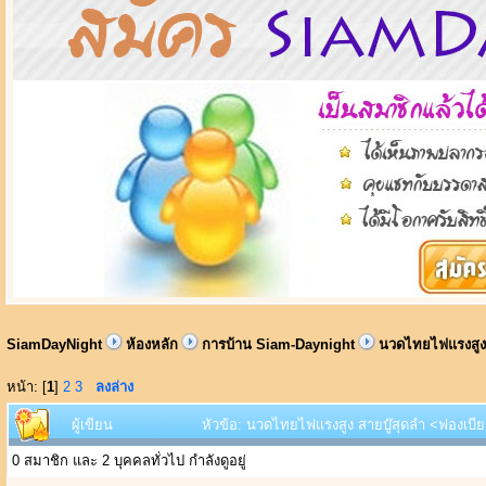
SiamDayNight
ห้องหลัก
การบ้าน Siam-Daynight
นวดไทยไฟแรงสูง 
หน้า: [
1
]
2
3
ลงล่าง
ผู้เขียน
หัวข้อ: นวดไทยไฟแรงสูง สายบู๊สุดลำ <ฟองเบียร
0 สมาชิก และ 2 บุคคลทั่วไป กำลังดูอยู่