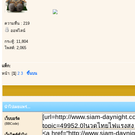
ความหื่น : 219
ออฟไลน์
กระทู้: 11,804
โพสต์: 2,065
แท็ก:
หน้า: [
1
]
2
3
ขึ้นบน
นำไปเผยแพร่...
เว็บบอร์ด
(BBCode)
เว็บไซต์ทั่วไป