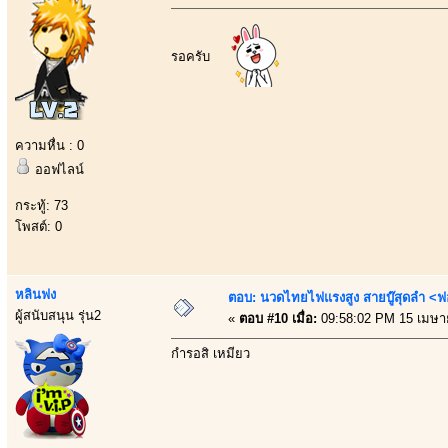
รอครับ
ความหื่น : 0
ออฟไลน์
กระทู้: 73
โพสต์: 0
หลินฟง
ตอบ: นวดไทยไฟแรงสูง สายบู๊สุดลำ <ฟ
ผู้สนับสนุน รุ่น2
«
ตอบ #10 เมื่อ:
09:58:02 PM 15 เมษา
กำรอสิ เหมียว