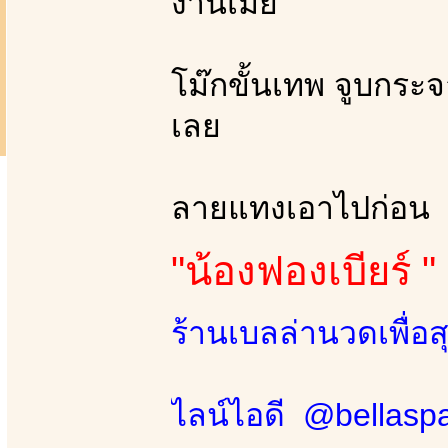
งานเมีย
โม๊กขั้นเทพ จูบกระ
เลย
ลายแทงเอาไปก่อน
"น้องฟองเบียร์ "
ร้านเบลล่านวดเพื่อ
ไลน์ไอดี @bellasp