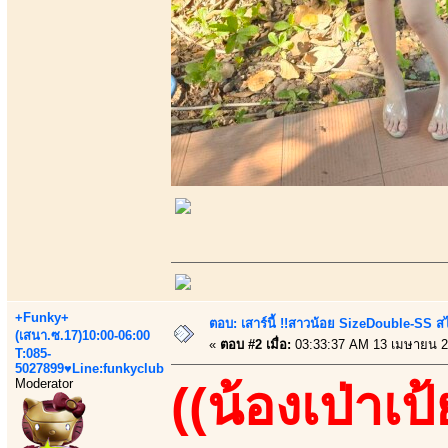
+Funky+
ตอบ: เสาร์นี้ !!สาวน้อย SizeDouble-SS สไ
(เสนา.ซ.17)10:00-06:00
«
ตอบ #2 เมื่อ:
03:33:37 AM 13 เมษายน 2
T:085-
5027899♥Line:funkyclub
Moderator
((น้องเป่าเป้