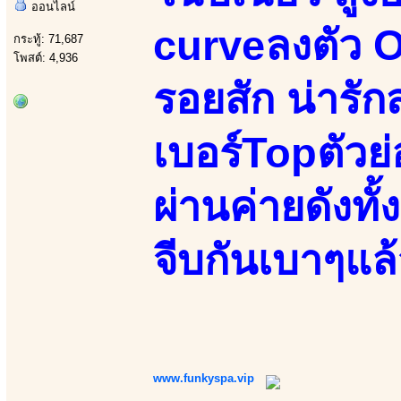
ออนไลน์
curveลงตัว Or
กระทู้: 71,687
โพสต์: 4,936
รอยสัก น่ารั
เบอร์Topตัวย
ผ่านค่ายดังทั้
จีบกันเบาๆแล
www.funkyspa.vip