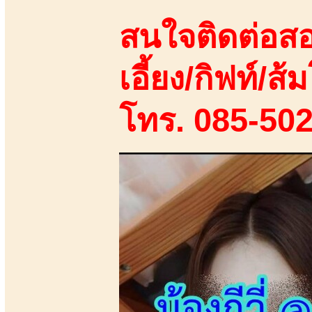
สนใจติดต่อสอ
เอี้ยง/กิฟท์/ส้ม
โทร. 085-50