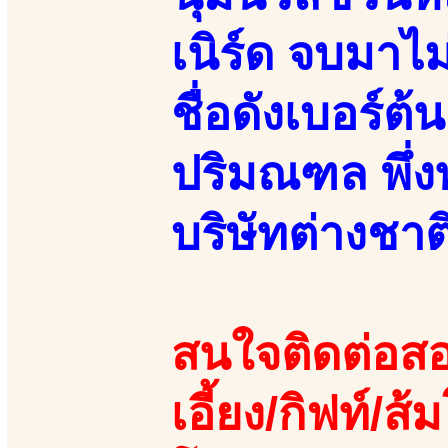
เนิร์ด จบมา
ชื่อดังเบอร์
ปริมณฑล พึ่
บริษัทต่างชา
สนใจติดต่อสอ
เอี้ยง/กิฟท์/ส้ม