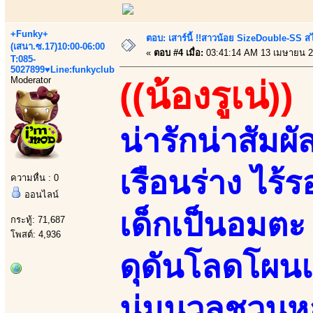
+Funky+
ตอบ: เสาร์นี้ !!สาวน้อย SizeDouble-SS สไ
(เสนา.ซ.17)10:00-06:00
«
ตอบ #4 เมื่อ:
03:41:14 AM 13 เมษายน 2
T:085-
5027899♥Line:funkyclub
Moderator
((น้องรูเน่))
น่ารักน่าสัมผั
เรือนร่าง ไร
ความหื่น : 0
ออนไลน์
เด็กเป็นอมตะ
กระทู้: 71,687
โพสต์: 4,936
ดุดันโลดโผน
นุ่มนวลชวนห