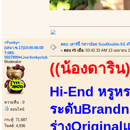
+Funky+
ตอบ: เสาร์นี้ !!สาวน้อย SizeDouble-SS สไ
(เสนา.ซ.17)10:00-06:00
«
ตอบ #5 เมื่อ:
03:42:33 AM 13 เมษายน 2
T:085-
5027899♥Line:funkyclub
Moderator
((น้องดาริน)
Hi-End หรูหร
ความหื่น : 0
ระดับBrandn
ออนไลน์
กระทู้: 71,687
ร่างOriginal
โพสต์: 4,936