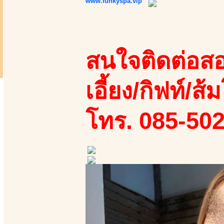
www.funkyspa.vip
สนใจติดต่อสอ
เอี้ยง/กิฟท์/ส้ม
โทร. 085-50