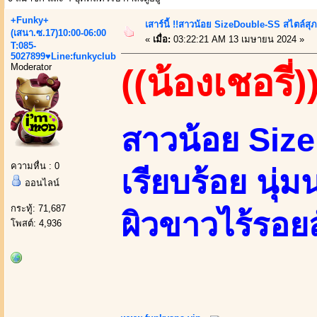
+Funky+
เสาร์นี้ !!สาวน้อย SizeDouble-SS สไตล์สุภ
(เสนา.ซ.17)10:00-06:00
«
เมื่อ:
03:22:21 AM 13 เมษายน 2024 »
T:085-
5027899♥Line:funkyclub
Moderator
((น้องเชอรี่)
สาวน้อย Siz
ความหื่น : 0
เรียบร้อย นุ่
ออนไลน์
กระทู้: 71,687
ผิวขาวไร้รอยส
โพสต์: 4,936