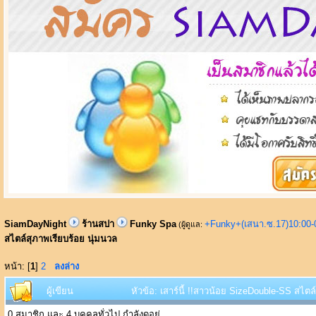
SiamDayNight
ร้านสปา
Funky Spa
+Funky+(เสนา.ซ.17)10:00-
(ผู้ดูแล:
สไตล์สุภาพเรียบร้อย นุ่มนวล
หน้า: [
1
]
2
ลงล่าง
ผู้เขียน
หัวข้อ: เสาร์นี้ !!สาวน้อย SizeDouble-SS สไตล
0 สมาชิก และ 4 บุคคลทั่วไป กำลังดูอยู่