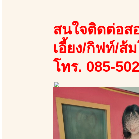
สนใจติดต่อสอ
เอี้ยง/กิฟท์/ส้ม
โทร. 085-50