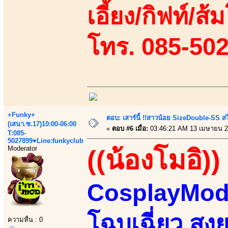
เอี้ยง/กิฟท์/ส้ม
โทร. 085-50
+Funky+
ตอบ: เสาร์นี้ !!สาวน้อย SizeDouble-SS สไ
(เสนา.ซ.17)10:00-06:00
«
ตอบ #6 เมื่อ:
03:46:21 AM 13 เมษายน 2
T:085-
5027899♥Line:funkyclub
Moderator
((น้องโมอิ))
CosplayMode
โฉบเฉี่ยว สูง
ความหื่น : 0