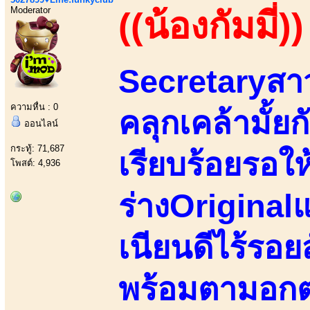
Moderator
((น้องกัมมี่))
Secretaryสา
ความหื่น : 0
คลุกเคล้ามั้ยก
ออนไลน์
กระทู้: 71,687
เรียบร้อยรอให
โพสต์: 4,936
ร่างOriginal
เนียนดีไร้รอ
พร้อมตามอกต